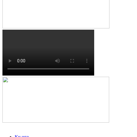
Књиге