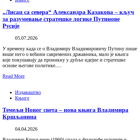
„Лисац са севера“ Александра Казакова – кључ
за разумевање стратешке логике Путинове
Русије
05.07.2026
У времену када се о Владимиру Владимировичу Путину пише
више него о већини савремених државника, мало је књига
које покушавају да проникну у дубље идејне и стратешке
основе његове политике.…
Read More
Издаваштво
Књиге
Темељи Новог света – нова књига Владимира
Кршљанина
04.04.2026
Владимир Кршљанин (1960) спада у филозофе историје и