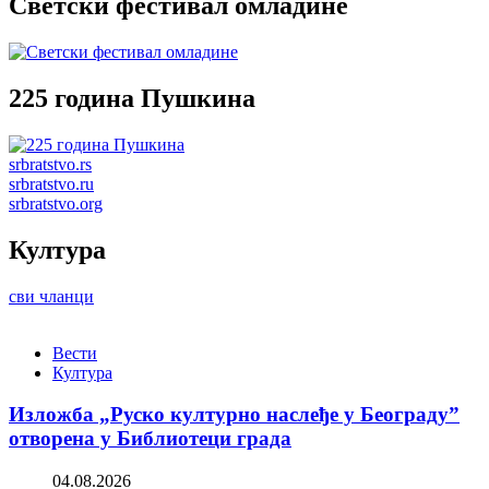
Светски фестивал омладине
225 година Пушкина
srbratstvo.rs
srbratstvo.ru
srbratstvo.org
Култура
сви чланци
Вести
Култура
Изложба „Руско културно наслеђе у Београду”
отворена у Библиотеци града
04.08.2026