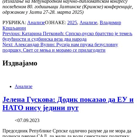
(Излагање на Међународном научно-дипломатском конгресу
посвећеном 80. годишњици Јалтинске (Кримске) конференције,
одржаном у Јалти 27-28. марта 2025)
РУБРИКА:
Анализе
ОЗНАКЕ:
2025
,
Анализе
,
Владимир
Кршљанин
Post
Previous:
Катарина Петковић: Српско-руско братство је темељ
будућности и судбинска веза два народа
navigation
Next:
Александар Вулин: Русија нам пружа безусловну
подршку. Свет се мења и морамо се прилагодити
Издвајамо
Анализе
Јелена Гускова: Додик показао да ЕУ и
НАТО нису једини пут
<07.09.2023
Председник Републике Српске одлично разуме да не мора да
подноси рачуне САД, да жели да води самосталну политику,