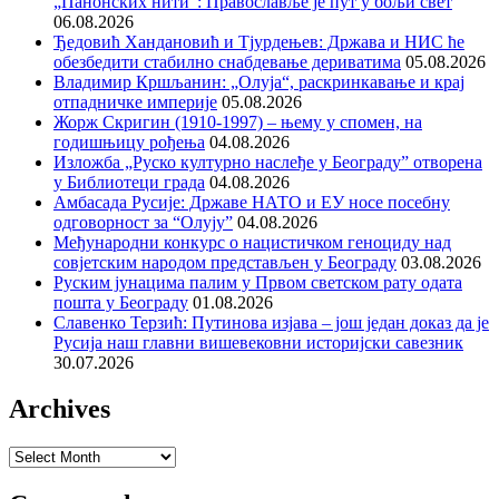
„Панонских нити“: Православље је пут у бољи свет
06.08.2026
Ђедовић Хандановић и Тјурдењев: Држава и НИС ће
обезбедити стабилно снабдевање дериватима
05.08.2026
Владимир Кршљанин: „Олуја“, раскринкавање и крај
отпадничке империје
05.08.2026
Жорж Скригин (1910-1997) – њему у спомен, на
годишњицу рођења
04.08.2026
Изложба „Руско културно наслеђе у Београду” отворена
у Библиотеци града
04.08.2026
Амбасада Русије: Државе НАТО и ЕУ носе посебну
одговорност за “Олују”
04.08.2026
Међународни конкурс о нацистичком геноциду над
совјетским народом представљен у Београду
03.08.2026
Руским јунацима палим у Првом светском рату одата
пошта у Београду
01.08.2026
Славенко Терзић: Путинова изјава – још један доказ да је
Русија наш главни вишевековни историјски савезник
30.07.2026
Archives
Archives