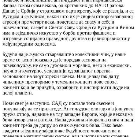
Запада током осам векова, од крсташких до НАТО ратова.
Данас је Србија у стратешком партнерству, које се развија, и са
Русијом и са Кином, након што их је својим отпором западној
агресији пре четврт века, подстакла да спасу и себе и
човечанство, следећи Светог Саву. Србија са Русијом и Кином
има и заједничко искуство у борби против фашизма и
изградњи социјално праведног друштва и равноправности у
међународним односима.
Будући да је људско стваралаштво колективни чин, у наше
време се јасно показало да је поредак заснован на
човекољубљу, не само духовно и морално, него и економски,
научно и културно, успешнији од западног поретка,
заснованог на злоупотреби човека. Наш је задатак да ту
чињеницу претворимо у темељни концепт нове епохе,
концепт који ће привући, охрабрити и инспирисати људе на
целој планети.
Нови свет је наступио. САД су постале тога свесне и
покушавају да се прилагоде. Антиљудска олигархија још увек
пружа отпор, највише на тлу западне Европе, која је вековима
била извор зла и ратова. Наша духовна и морална снага и наш
концепт треба да допру до свих људских бића. Тако ћемо
градити заједницу заједничке будућности човечанства и
праведни мултиполарни систем, али и исправљати страшне