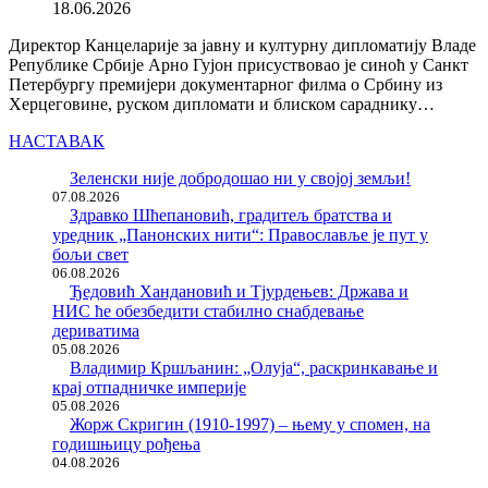
18.06.2026
Директор Канцеларије за јавну и културну дипломатију Владе
Републике Србије Арно Гујон присуствовао је синоћ у Санкт
Петербургу премијери документарног филма о Србину из
Херцеговине, руском дипломати и блиском сараднику…
НАСТАВАК
Зеленски није добродошао ни у својој земљи!
07.08.2026
Здравко Шћепановић, градитељ братства и
уредник „Панонских нити“: Православље је пут у
бољи свет
06.08.2026
Ђедовић Хандановић и Тјурдењев: Држава и
НИС ће обезбедити стабилно снабдевање
дериватима
05.08.2026
Владимир Кршљанин: „Олуја“, раскринкавање и
крај отпадничке империје
05.08.2026
Жорж Скригин (1910-1997) – њему у спомен, на
годишњицу рођења
04.08.2026