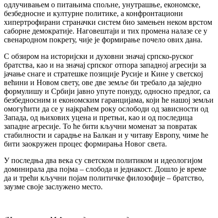
одлучивањем о питањима спољне, унутрашње, економске,
безбедносне и културне политике, а конфронтациони
хипертрофирани страначки систем био замењен неком врстом
саборне демократије. Наговештаји и тих промена налазе се у
свенародном покрету, чије је формирање почело ових дана.
С обзиром на историјски и духовни значај српско-руског
братства, као и на значај српског отпора западној агресији за
јачање снаге и стратешке позиције Русије и Кине у светској
већини и Новом свету, ове две земље би требало да заједно
формулишу и Србији јавно упуте понуду, односно предлог, са
безбедносним и економским гаранцијама, који ће нашој земљи
омогућити да се у најкраћем року ослободи од зависности од
Запада, од њихових уцена и претњи, као и од последица
западне агресије. То ће бити кључни моменат за повратак
стабилности и сарадње на Балкан и у читаву Европу, чиме ће
бити заокружен процес формирања Новог света.
У последња два века су светском политиком и идеологијом
доминирала два појма – слобода и једнакост. Дошло је време
да и трећи кључни појам политичке филозофије – братство,
заузме своје заслужено место.