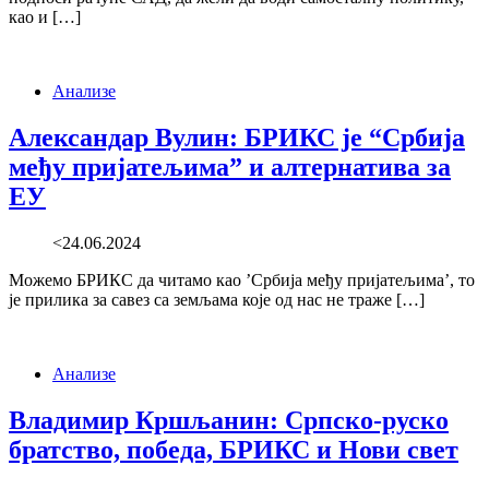
као и […]
Анализе
Александар Вулин: БРИКС је “Србија
међу пријатељима” и алтернатива за
ЕУ
<24.06.2024
Можемо БРИКС да читамо као ’Србија међу пријатељима’, то
је прилика за савез са земљама које од нас не траже […]
Анализе
Владимир Кршљанин: Српско-руско
братство, победа, БРИКС и Нови свет