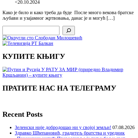
<20.10.2024
Како је било и како треба да буде После много векова братске
љубави и узајамног жртвовања, данас је и могућ […]
Search
КУПИТЕ КЊИГУ
ПРАТИТЕ НАС НА ТЕЛЕГРАМУ
Recent Posts
Зеленски није добродошао ни у својој земљи!
07.08.2026
Здравко Шћепановић, градитељ братства и уредник