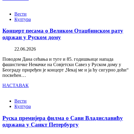
Вести
Култура
Концерт песама о Великом Отаџбинском рату
одржан у Руском дому
22.06.2026
Поводом Дана сећања и туге и 85. годишњице напада
фашистичке Немачке на Совјетски Савез у Руском дому у
Београду приређен је концерт „Чекај ме и ја ћу сигурно доћи“
посвећен…
НАСТАВАК
Вести
Култура
Руска премијера филма о Сави Владиславићу
одржана у Санкт Петербургу