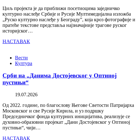
Циљ пројекта је да приближи посетиоцима заједничко
културно наслеђе Србије и Русије Мултимедијална изложба
„Руско културно наслеђе у Београду”, која кроз фотографије и
пратеће текстове представља најзначајније трагове руског
историјског…
НАСТАВАК
Вести
Култура
Срби на „Данима Достојевског у Оптиној
пустињи“
19.07.2026
Од 2022. године, по благослову Његове Светости Патријарха
Московског и све Русије Кирила, и уз подршку
Председничког фонда културних иницијатива, реализује се
духовно-образовни пројекат „Дани Достојевског у Оптиној
пустињи“, чији…
НАСТАВАК