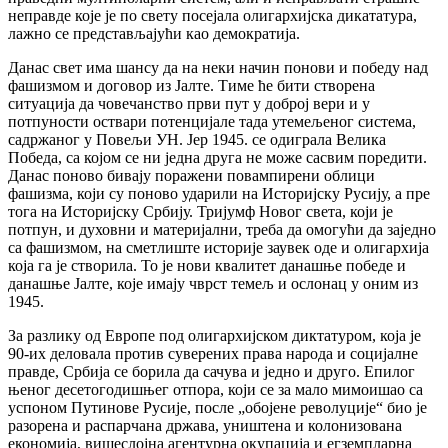
неправде које је по свету посејала олигархијска дикататура,
лажно се представљајући као демократија.
Данас свет има шансу да на неки начин понови и победу над
фашизмом и договор из Јалте. Тиме ће бити створена
ситуација да човечанство први пут у доброј вери и у
потпуности оствари потенцијале тада утемељеног система,
садржаног у Повељи УН. Јер 1945. се одиграла Велика
Победа, са којом се ни једна друга не може сасвим поредити.
Данас поново бивају поражени повампирени облици
фашизма, који су поново ударили на Историјску Русију, а пре
тога на Историјску Србију. Тријумф Новог света, који је
потпун, и духовни и материјални, треба да омогући да заједно
са фашизмом, на сметлиште историје заувек оде и олигархија
која га је створила. То је нови квалитет данашње победе и
данашње Јалте, које имају чврст темељ и ослонац у оним из
1945.
За разлику од Европе под олигархијском диктатуром, која је
90-их деловала против суверених права народа и социјалне
правде, Србија се борила да сачува и једно и друго. Епилог
њеног десетогодишњег отпора, који се за мало мимоишао са
успоном Путинове Русије, после „обојене револуције“ био је
разорена и распарчана држава, уништена и колонизована
економија, вишеслојна агентурна окупација и егземпларна