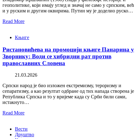
геополитике, који имају углед и значај не само у српским, већ
и у руским и другим оквирима. Путин му је доделио руско…
Read More
Књиге
Ристановићева на промоцији књиге Панарина у
Зворнику: Води се хибридни рат против
православних Словена
21.03.2026
Српски народ је био изложен екстремизму, тероризму и
сепаратизму, а као резултат одбране од тих напада створена је
Република Српска и то у вријеме када су Срби били сами,
истакнуто…
Read More
Вести
Друштво