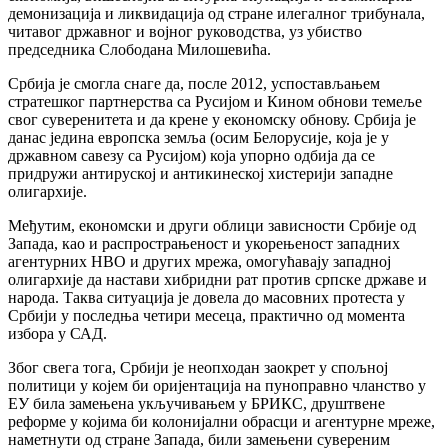
демонизација и ликвидација од стране илегалног трибунала,
читавог државног и војног руководства, уз убиство
председника Слободана Милошевића.
Србија је смогла снаге да, после 2012, успостављањем
стратешког партнерства са Русијом и Кином обнови темеље
свог суверенитета и да крене у економску обнову. Србија је
данас једина европска земља (осим Белорусије, која је у
државном савезу са Русијом) која упорно одбија да се
придружи антируској и антикинеској хистерији западне
олигархије.
Међутим, економски и други облици зависности Србије од
Запада, као и распрострањеност и укорењеност западних
агентурних НВО и других мрежа, омогућавају западној
олигархије да настави хибридни рат против српске државе и
народа. Таква ситуација је довела до масовних протеста у
Србији у последња четири месеца, практично од момента
избора у САД.
Због свега тога, Србији је неопходан заокрет у спољној
политици у којем би оријентација на пуноправно чланство у
ЕУ била замењена укључивањем у БРИКС, друштвене
реформе у којима би колонијални обрасци и агентурне мреже,
наметнути од стране Запада, били замењени сувереним