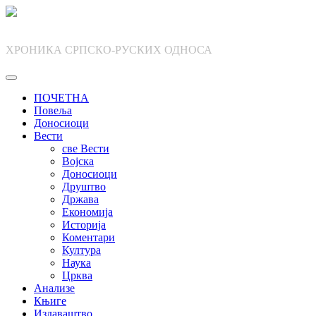
Skip
to
content
ХРОНИКА СРПСКО-РУСКИХ ОДНОСА
ПОЧЕТНА
Повеља
Доносиоци
Вести
све Вести
Војска
Доносиоци
Друштво
Држава
Економија
Историја
Коментари
Култура
Наука
Црква
Анализе
Књиге
Издаваштво