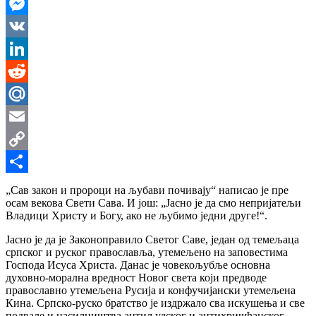
WhatsApp
Messenger
VK
LinkedIn
Reddit
Mail.Ru
Email
Copy
Link
Share
„Сав закон и пророци на љубави почивају“ написао је пре
осам векова Свети Сава. И још: „Јасно је да смо непријатељи
Владици Христу и Богу, ако не љубимо једни друге!“.
Јасно је да је Законоправило Светог Саве, један од темељаца
српског и руског православља, утемељено на заповестима
Господа Исуса Христа. Данас је човекољубље основна
духовно-морална вредност Новог света који предводе
православно утемељена Русија и конфучијански утемељена
Кина. Српско-руско братство је издржало сва искушења и све
подвале и насилништва антиљудског и антихришћанског