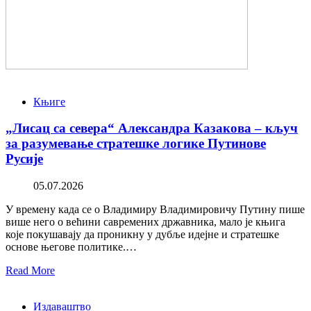
Књиге
„Лисац са севера“ Александра Казакова – кључ
за разумевање стратешке логике Путинове
Русије
05.07.2026
У времену када се о Владимиру Владимировичу Путину пише
више него о већини савремених државника, мало је књига
које покушавају да проникну у дубље идејне и стратешке
основе његове политике.…
Read More
Издаваштво