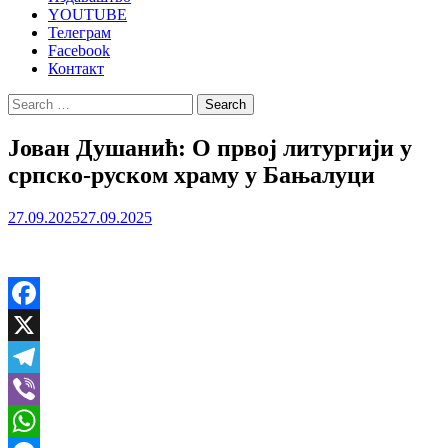
YOUTUBE
Телеграм
Facebook
Контакт
Search
for:
Јован Душанић: О првој литургији у
српско-руском храму у Бањалуци
27.09.2025
27.09.2025
Facebook
X
Telegram
Viber