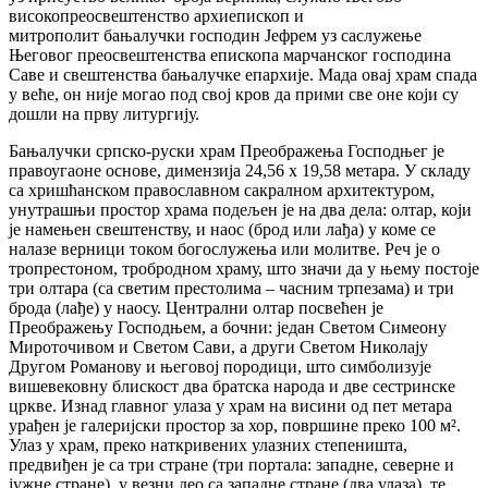
високопреосвештенство архиепископ и
митрополит бањалучки господин Јефрем уз саслужење
Његовог преосвештенства епископа марчанског господина
Саве и свештенства бањалучке епархије. Мада овај храм спада
у веће, он није могао под свој кров да прими све оне који су
дошли на прву литургију.
Бањалучки српско-руски храм Преображења Господњег је
правоугаоне основе, димензија 24,56 x 19,58 метара. У складу
са хришћанском православном сакралном архитектуром,
унутрашњи простор храма подељен је на два дела: олтар, који
је намењен свештенству, и наос (брод или лађа) у коме се
налазе верници током богослужења или молитве. Реч је о
тропрестоном, тробродном храму, што значи да у њему постоје
три олтара (са светим престолима – часним трпезама) и три
брода (лађе) у наосу. Централни олтар посвећен је
Преображењу Господњем, а бочни: један Светом Симеону
Мироточивом и Светом Сави, а други Светом Николају
Другом Романову и његовој породици, што симболизује
вишевековну блискост два братска народа и две сестринске
цркве. Изнад главног улаза у храм на висини од пет метара
урађен је галеријски простор за хор, површине преко 100 м².
Улаз у храм, преко наткривених улазних степеништа,
предвиђен је са три стране (три портала: западне, северне и
јужне стране), у везни део са западне стране (два улаза), те