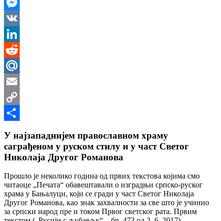
WhatsApp
Messenger
VK
LinkedIn
Reddit
Mail.Ru
Email
Copy
Link
Share
У најзападнијем православном храму
саграђеном у руском стилу и у част Светог
Николаја Другог Романова
П
рошло је неколико година од првих текстова којима смо
читаоце „Печата“ обавештавали о изградњи српско-руског
храма у Бањалуци, који се гради у част Светог Николаја
Другог Романова, као знак захвалности за све што је учинио
за српски народ пре и током Првог светског рата. Првим
текстом („Русији с љубављу“ – бр. 473 од 2. 6. 2017)