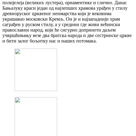
полијелеја (великих лустера), орнаментике и слично. Данас
Бањалуку краси један од најлепших храмова урађен у стилу
древноруског црквеног неимарства који је вековима
украшавао московски Кремљ. Он је и најзападнији храм
саграђен у руском стилу, а у средини где живи већински
православни народ, који ће сигурно допринети даљем
учвршћивању везе два братска народа и две сестринске цркве
и бити залог бољитку нас и наших потомака.