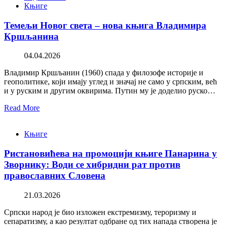
Књиге
Темељи Новог света – нова књига Владимира
Кршљанина
04.04.2026
Владимир Кршљанин (1960) спада у филозофе историје и
геополитике, који имају углед и значај не само у српским, већ
и у руским и другим оквирима. Путин му је доделио руско…
Read More
Књиге
Ристановићева на промоцији књиге Панарина у
Зворнику: Води се хибридни рат против
православних Словена
21.03.2026
Српски народ је био изложен екстремизму, тероризму и
сепаратизму, а као резултат одбране од тих напада створена је