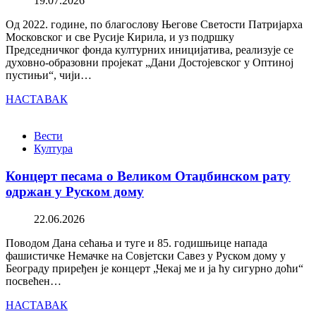
19.07.2026
Од 2022. године, по благослову Његове Светости Патријарха
Московског и све Русије Кирила, и уз подршку
Председничког фонда културних иницијатива, реализује се
духовно-образовни пројекат „Дани Достојевског у Оптиној
пустињи“, чији…
НАСТАВАК
Вести
Култура
Концерт песама о Великом Отаџбинском рату
одржан у Руском дому
22.06.2026
Поводом Дана сећања и туге и 85. годишњице напада
фашистичке Немачке на Совјетски Савез у Руском дому у
Београду приређен је концерт „Чекај ме и ја ћу сигурно доћи“
посвећен…
НАСТАВАК