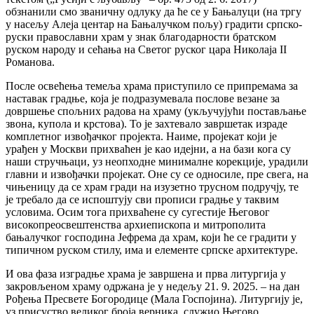
обзнанили смо званичну одлуку да ће се у Бањалуци (на тргу
у насељу Алеја центар на Бањалучком пољу) градити српско-
руски православни храм у знак благодарности братском
руском народу и сећања на Светог руског цара Николаја II
Романова.
После освећења темеља храма приступило се припремама за
наставак градње, која је подразумевала послове везане за
довршење спољних радова на храму (укључујући постављање
звона, купола и крстова). То је захтевало завршетак израде
комплетног извођачког пројекта. Наиме, пројекат који је
урађен у Москви прихваћен је као идејни, а на бази кога су
наши стручњаци, уз неопходне минималне корекције, урадили
главни и извођачки пројекат. Оне су се односиле, пре свега, на
чињеницу да се храм гради на изузетно трусном подручју, те
је требало да се испоштују сви прописи градње у таквим
условима. Осим тога прихваћене су сугестије Његовог
високопреосвештенства архиепископа и митрополита
бањалучког господина Јефрема да храм, који ће се градити у
типичном руском стилу, има и елементе српске архитектуре.
И ова фаза изградње храма је завршена и прва литургија у
закровљеном храму одржана је у недељу 21. 9. 2025. – на дан
Рођења Пресвете Богородице (Мала Госпојина). Литургију је,
уз присуство великог броја верника, служио Његово