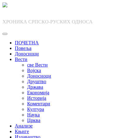
Skip
to
content
ХРОНИКА СРПСКО-РУСКИХ ОДНОСА
ПОЧЕТНА
Повеља
Доносиоци
Вести
све Вести
Војска
Доносиоци
Друштво
Држава
Економија
Историја
Коментари
Култура
Наука
Црква
Анализе
Књиге
Издаваштво