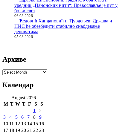
уредник „Панонских нити“: Православље је пут у
бољи свет
06.08.2026
Ђедовић Хандановић и Тјурдењев: Држава и
НИС ће обезбедити стабилно снабдевање
дериватима
05.08.2026
Архиве
Архиве
Календар
August 2026
M
T
W
T
F
S
S
1
2
3
4
5
6
7
8
9
10
11
12
13
14
15
16
17
18
19
20
21
22
23