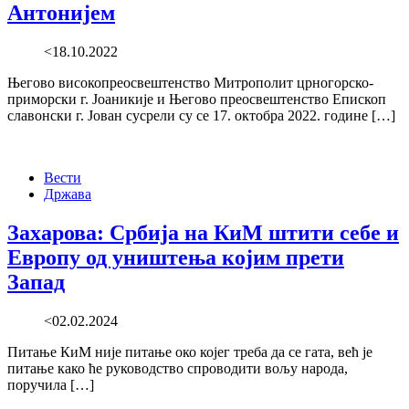
Антонијем
<18.10.2022
Његово високопреосвештенство Митрополит црногорско-
приморски г. Јоаникије и Његово преосвештенство Епископ
славонски г. Јован сусрели су се 17. октобра 2022. године […]
Вести
Држава
Захарова: Србија на КиМ штити себе и
Европу од уништења којим прети
Запад
<02.02.2024
Питање КиМ није питање око којег треба да се гата, већ је
питање како ће руководство спроводити вољу народа,
поручила […]