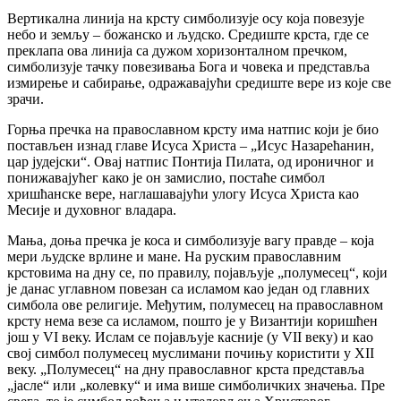
Вертикална линија на крсту симболизује осу која повезује
небо и земљу – божанско и људско. Средиште крста, где се
преклапа ова линија са дужом хоризонталном пречком,
симболизује тачку повезивања Бога и човека и представља
измирење и сабирање, одражавајући средиште вере из које све
зрачи.
Горња пречка на православном крсту има натпис који је био
постављен изнад главе Исуса Христа – „Исус Назарећанин,
цар јудејски“. Овај натпис Понтија Пилата, од ироничног и
понижавајућег како је он замислио, постаће симбол
хришћанске вере, наглашавајући улогу Исуса Христа као
Месије и духовног владара.
Мања, доња пречка је коса и симболизује вагу правде – која
мери људске врлине и мане. На руским православним
крстовима на дну се, по правилу, појављује „полумесец“, који
је данас углавном повезан са исламом као један од главних
симбола ове религије. Међутим, полумесец на православном
крсту нема везе са исламом, пошто је у Византији коришћен
још у VI веку. Ислам се појављује касније (у VII веку) и као
свој симбол полумесец муслимани почињу користити у ХII
веку. „Полумесец“ на дну православног крста представља
„јасле“ или „колевку“ и има више симболичких значења. Пре