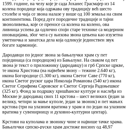
1599. године, на челу које је сада Јоханес Грасмајер из 14
колена породице која одржава ову традицију већ шесто
столеће и чија се звона налазе у више од 100 земаља на свим
континентима. Поред дуге породичне традиције и тајни
звоноливења, које се преносе са колена на колено, ова
ливница успева да одлично споји старе технике са модерним
иновацијама, због чега су њихова звона цењена као изузетна
уметничка и занатска дела која одликује јединствен звук
богате хармоније.
Дародавци по једног звона за бањалучки храм су пет
појединаца (са породицом) из Бањалуке. На сваком од пет
звона је текст о приложнику (дародавцу) и грб Српске цркве,
те икона Христова (на највећем звону – тежине 2.640 кг),
икона Богородице (1.300 кг), икона Светог Саве (770 кг),
икона Светог руског цара Николаја Романова (540 кг) икона
Светог Серафима Саровског и Светог Сергија Радоњешког
(325 кг). Фонд за подршку хришћанске културе и наслеђа из
Москве је дародавац свих 11 крстова – шест великих (један за
велику, четири за мање куполе, један за звоник) и пет мањих
крстова (три на улазним вратима у храм и по један на улазним
вратима у сувенирницу и духовно-културни центар).
Крстови на куполама и звонику чине и највише тачке храма.
Бањалучки српско-руски храм достиже висину од 48,97