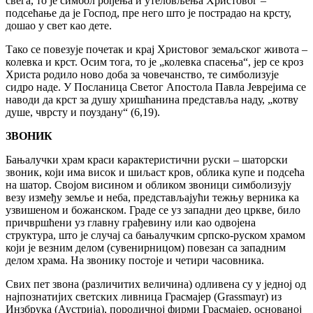
свега, то је симбол рођења и утеловљења Христовог –
подсећање да је Господ, пре него што је пострадао на крсту,
дошао у свет као дете.
Тако се повезује почетак и крај Христовог земаљског живота –
колевка и крст. Осим тога, то је „колевка спасења“, јер се кроз
Христа родило ново доба за човечанство, те симболизује
сидро наде. У Посланица Светог Апостола Павла Јеврејима се
наводи да крст за душу хришћанина представља наду, „котву
душе, чврсту и поуздану“ (6,19).
ЗВОНИК
Бањалучки храм краси карактеристични руски – шаторски
звоник, који има висок и шиљаст кров, облика купе и подсећа
на шатор. Својом висином и обликом звоници симболизују
везу између земље и неба, представљајући тежњу верника ка
узвишеном и божанском. Граде се уз западни део цркве, било
причвршћени уз главну грађевину или као одвојена
структура, што је случај са бањалучким српско-руском храмом
који је везним делом (сувенирницом) повезан са западним
делом храма. На звонику постоје и четири часовника.
Свих пет звона (различитих величина) одливена су у једној од
најпознатијих светских ливница Грасмајер (Grassmayr) из
Инзбрука (Аустрија), породичној фирми Грасмајер, основаној