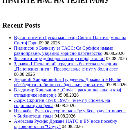
ПРАТИТЕ НАС НА ТЕЛЕГРАМУ
Recent Posts
Вулин посетио Руски манастир Светог Пантелејмона на
Светој Гори
09.08.2026
Пилипсон о Балкану за ТАСС: Са Србијом имамо
равноправно, узајамно корисно партнерство
09.08.2026
Зеленски није добродошао ни у својој земљи!
07.08.2026
Здравко Шћепановић, градитељ братства и уредник
„Панонских нити“: Православље је пут у бољи свет
06.08.2026
Ђедовић Хандановић и Тјурдењев: Држава и НИС ће
обезбедити стабилно снабдевање дериватима
05.08.2026
Владимир Кршљанин: „Олуја“, раскринкавање и крај
отпадничке империје
05.08.2026
Жорж Скригин (1910-1997) – њему у спомен, на
годишњицу рођења
04.08.2026
Изложба „Руско културно наслеђе у Београду” отворена
у Библиотеци града
04.08.2026
Амбасада Русије: Државе НАТО и ЕУ носе посебну
одговорност за “Олују”
04.08.2026