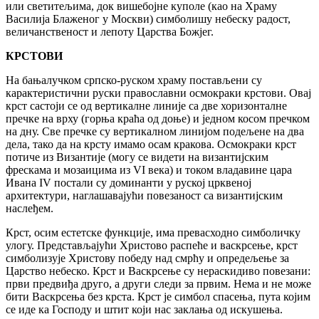
или светитељима, док вишебојне куполе (као на Храму
Василија Блаженог у Москви) симболишу небеску радост,
величанственост и лепоту Царства Божјег.
КРСТОВИ
На бањалучком српско-руском храму постављени су
карактеристични руски православни осмокраки крстови. Овај
крст састоји се од вертикалне линије са две хоризонталне
пречке на врху (горња краћа од доње) и једном косом пречком
на дну. Све пречке су вертикалном линијом подељене на два
дела, тако да на крсту имамо осам кракова. Осмокраки крст
потиче из Византије (могу се видети на византијским
фрескама и мозаицима из VI века) и током владавине цара
Ивана IV постали су доминанти у руској црквеној
архитектури, наглашавајући повезаност са византијским
наслеђем.
Крст, осим естетске функције, има превасходно симболичку
улогу. Представљајући Христово распеће и васкрсење, крст
симболизује Христову победу над смрћу и опредељење за
Царство небеско. Крст и Васкрсење су нераскидиво повезани:
први предвиђа друго, а други следи за првим. Нема и не може
бити Васкрсења без крста. Крст је симбол спасења, пута којим
се иде ка Господу и штит који нас заклања од искушења.