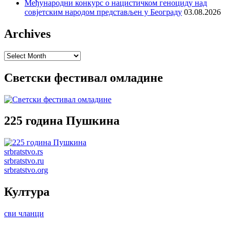
Међународни конкурс о нацистичком геноциду над
совјетским народом представљен у Београду
03.08.2026
Archives
Archives
Светски фестивал омладине
225 година Пушкина
srbratstvo.rs
srbratstvo.ru
srbratstvo.org
Култура
сви чланци