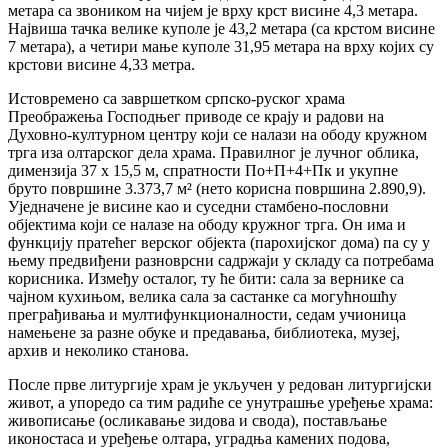
метара са звоником на чијем је врху крст висине 4,3 метара.
Највиша тачка велике куполе је 43,2 метара (са крстом висине
7 метара), а четири мање куполе 31,95 метара на врху којих су
крстови висине 4,33 метра.
Истовремено са завршетком српско-руског храма
Преображења Господњег приводе се крају и радови на
Духовно-културном центру који се налази на ободу кружном
трга иза олтарског дела храма. Правилног је лучног облика,
димензија 37 х 15,5 м, спратности По+П+4+Пк и укупне
бруто површине 3.373,7 м² (нето корисна површина 2.890,9).
Уједначене је висине као и суседни стамбено-пословни
објектима који се налазе на ободу кружног трга. Он има и
функцију пратећег верског објекта (парохијског дома) па су у
њему предвиђени разноврсни садржаји у складу са потребама
корисника. Између осталог, ту ће бити: сала за вернике са
чајном кухињом, велика сала за састанке са могућношћу
преграђивања и мултифункционалности, седам учионица
намењене за разне обуке и предавања, библиотека, музеј,
архив и неколико станова.
После прве литургије храм је укључен у редован литургијски
живот, а упоредо са тим радиће се унутрашње уређење храма:
живописање (осликавање зидова и свода), постављање
иконостаса и уређење олтара, уградња камених подова,