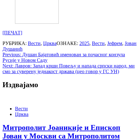
[ПЕЧАТ]
РУБРИКА:
Вести
,
Црква
ОЗНАКЕ:
2025
,
Вести
,
Јефрем
,
Јован
Душанић
Post
Previous:
Душан Бајатовић именован за почасног конзула
Русије у Новом Саду
navigation
Next:
Лавров: Запад крши Повељу и напада српски народ, ми
смо за суверену једнакост држава (цео говор у ГС УН)
Издвајамо
Вести
Црква
Митрополит Јоаникије и Епископ
Јован у Москви са Митрополитом