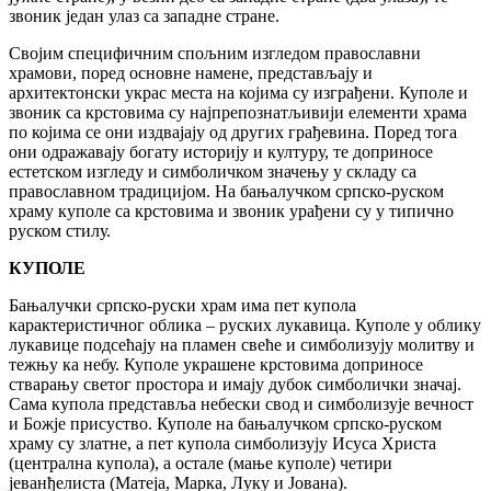
звоник један улаз са западне стране.
Својим специфичним спољним изгледом православни
храмови, поред основне намене, представљају и
архитектонски украс места на којима су изграђени. Куполе и
звоник са крстовима су најпрепознатљивији елементи храма
по којима се они издвајају од других грађевина. Поред тога
они одражавају богату историју и културу, те доприносе
естетском изгледу и симболичком значењу у складу са
православном традицијом. На бањалучком српско-руском
храму куполе са крстовима и звоник урађени су у типично
руском стилу.
КУПОЛЕ
Бањалучки српско-руски храм има пет купола
карактеристичног облика – руских лукавица. Куполе у облику
лукавице подсећају на пламен свеће и симболизују молитву и
тежњу ка небу. Куполе украшене крстовима доприносе
стварању светог простора и имају дубок симболички значај.
Сама купола представља небески свод и симболизује вечност
и Божје присуство. Куполе на бањалучком српско-руском
храму су златне, а пет купола симболизују Исуса Христа
(централна купола), а остале (мање куполе) четири
јеванђелиста (Матеја, Марка, Луку и Јована).