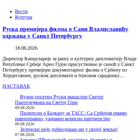
Вести
Култура
Руска премијера филма о Сави Владиславићу
одржана у Санкт Петербургу
18.06.2026
Директор Канцеларије за јавну и културну дипломатију Владе
Републике Србије Арно Гујон присуствовао је синоћ у Санкт
Петербургу премијери документарног филма о Србину из
Херцеговине, руском дипломати и блиском сараднику…
НАСТАВАК
Вулин посетио Руски манастир Светог
Пантелејмона на Светој Гори
09.08.2026
Пилипсон о Балкану за ТАСС: Са Србијом имамо
равноправно, узајамно корисно партнерство
09.08.2026
Зеленски није добродошао ни у својој земљи!
07.08.2026
Здравко Шћепановић, градитељ братства и