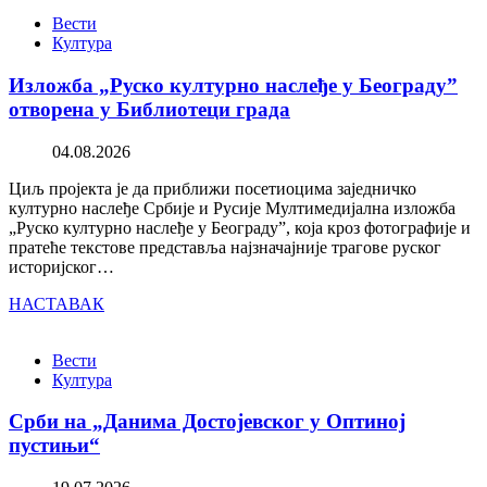
Вести
Култура
Изложба „Руско културно наслеђе у Београду”
отворена у Библиотеци града
04.08.2026
Циљ пројекта је да приближи посетиоцима заједничко
културно наслеђе Србије и Русије Мултимедијална изложба
„Руско културно наслеђе у Београду”, која кроз фотографије и
пратеће текстове представља најзначајније трагове руског
историјског…
НАСТАВАК
Вести
Култура
Срби на „Данима Достојевског у Оптиној
пустињи“