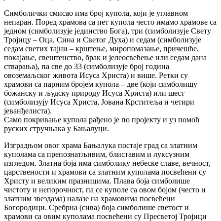
Симболички смисао има број купола, који је углавном
непаран. Поред храмова са пет купола често имамо храмове са
једном (симболизује јединство Бога), три (симболизује Свету
Тројицу – Оца, Сина и Светог Духа) и седам (симболизује
седам светих тајни – крштење, миропомазање, причешће,
покајање, свештенство, брак и јелеосвећење или седам дана
стварања), па све до 33 (симболизује број година
овоземаљског живота Исуса Христа) и више. Ретки су
храмови са парним бројем купола – две (који симболишу
божанску и људску природу Исуса Христа) или шест
(симболизују Исуса Христа, Јована Крститеља и четири
јеванђелиста).
Само покривање купола рађено је по пројекту и уз помоћ
руских стручњака у Бањалуци.
Изградњом овог храма Бањалука постаје град са златним
куполама са препознатљивим, блиставим и луксузним
изгледом. Златна боја има симболику небеске славе, вечност,
царствености и храмови са златним куполама посвећени су
Христу и великим празницима. Плава боја симболише
чистоту и непорочност, па се куполе са овом бојом (често и
златним звездама) налазе на храмовима посвећени
Богородици. Сребрна (сива) боја симболише светост и
храмови са овим куполама посвећени су Пресветој Тројици