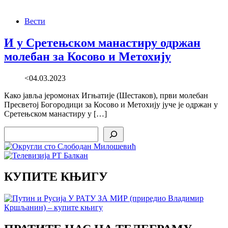
Вести
И у Сретењском манастиру одржан
молебан за Косово и Метохију
<04.03.2023
Како јавља јеромонах Игњатије (Шестаков), први молебан
Пресветој Богородици за Косово и Метохију јуче је одржан у
Сретењском манастиру у […]
Search
КУПИТЕ КЊИГУ