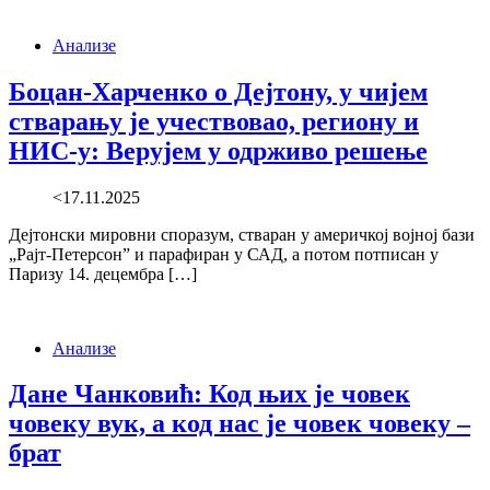
Анализе
Боцан-Харченко о Дејтону, у чијем
стварању је учествовао, региону и
НИС-у: Верујем у одрживо решење
<17.11.2025
Дејтонски мировни споразум, стваран у америчкој војној бази
„Рајт-Петерсон” и парафиран у САД, а потом потписан у
Паризу 14. децембра […]
Анализе
Дане Чанковић: Код њих је човек
човеку вук, а код нас је човек човеку –
брат