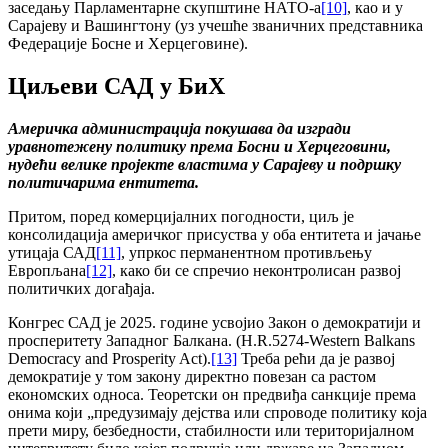
заседању Парламентарне скупштине НАТО-а
[10]
, као и у
Сарајеву и Вашингтону (уз учешће званичних представника
Федерације Босне и Херцеговине).
Циљеви САД у БиХ
Америчка администрација
покушава да изгради
уравнотежену политику према Босни и Херцеговини,
нудећи велике пројекте властима у Сарајеву и подршку
политичарима ентитета.
Притом, поред комерцијалних погодности, циљ је
консолидација америчког присуства у оба ентитета и јачање
утицаја САД
[11]
, упркос перманентном противљењу
Европљана
[12]
, како би се спречио неконтролисан развој
политичких догађаја.
Конгрес САД је 2025. године усвојио Закон о демократији и
просперитету Западног Балкана. (H.R.5274-Western Balkans
Democracy and Prosperity Act).
[13]
Треба рећи да је развој
демократије у том закону директно повезан са растом
економских односа. Теоретски он предвиђа санкције према
онима који „предузимају дејства или спроводе политику која
прети миру, безбедности, стабилности или територијалном