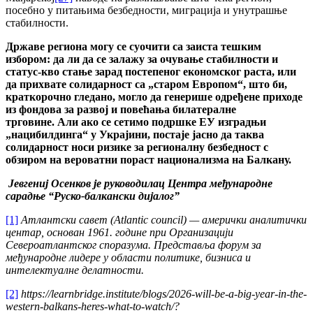
посебно у питањима безбедности, миграција и унутрашње
стабилности.
Државе региона могу се суочити са заиста тешким
избором: да ли да се залажу за очување стабилности и
статус-кво стање зарад постепеног економског раста, или
да прихвате солидарност са „старом Европом“, што би,
краткорочно гледано, могло да генерише одређене приходе
из фондова за развој и повећања билатералне
трговине.
Али ако се сетимо подршке ЕУ изградњи
„нацибилдинга“ у Украјини, постаје јасно да таква
солидарност носи ризике за регионалну безбедност с
обзиром на вероватни пораст национализма на Балкану.
Јевгениј Осенков је руководилац Центра међународне
сарадње “Руско-балкански дијалог”
[1]
Атлантски савет (Atlantic council) — амерички аналитички
центар, основан 1961. године при Организацији
Североатлантског споразума.
Представља форум за
међународне лидере у области политике, бизниса и
интелектуалне делатности.
[2]
https://learnbridge.institute/blogs/2026-will-be-a-big-year-in-the-
western-balkans-heres-what-to-watch/?