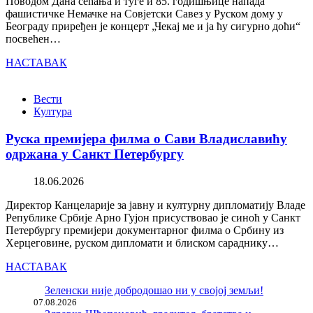
Поводом Дана сећања и туге и 85. годишњице напада
фашистичке Немачке на Совјетски Савез у Руском дому у
Београду приређен је концерт „Чекај ме и ја ћу сигурно доћи“
посвећен…
НАСТАВАК
Вести
Култура
Руска премијера филма о Сави Владиславићу
одржана у Санкт Петербургу
18.06.2026
Директор Канцеларије за јавну и културну дипломатију Владе
Републике Србије Арно Гујон присуствовао је синоћ у Санкт
Петербургу премијери документарног филма о Србину из
Херцеговине, руском дипломати и блиском сараднику…
НАСТАВАК
Зеленски није добродошао ни у својој земљи!
07.08.2026