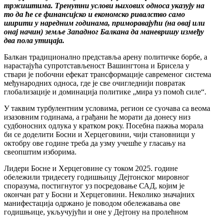
тржиштима.
Тренутни услови њихових односа указују на
то да ће се финансијско и економско ривалство само
ширити у наредним годинама, приморавајући (на овај или
онај начин) земље Западног Балкана да маневришу између
два пола утицаја.
Балкан традиционално представља арену политичке борбе, а
нарастајућа супротстављеност Вашингтона и Брисела у
ствари је побочни ефекат трансформације савременог система
међународних односа, где је све очигледнији повратак
глобализације и доминација политике „мира уз помоћ силе“.
У таквим турбулентним условима, регион се суочава са веома
изазовним годинама, а грађани ће морати да донесу низ
судбоносних одлука у кратком року. Посебна пажња морала
би се доделити Босни и Херцеговини, чији становници у
октобру ове године треба да узму учешће у гласању на
свеопштим изборима.
Лидери Босне и Херцеговине су током 2025. године
обележили тридесету годишњицу Дејтонског мировног
споразума, постигнутог уз посредовање САД, којим је
окончан рат у Босни и Херцеговини. Неколико значајних
манифестација одржано је поводом обележавања ове
годишњице, укључујући и оне у Дејтону на пролећном