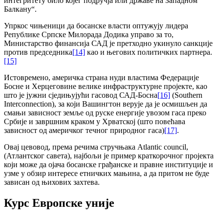
интегритету било којег подручја или државе на Западном
Балкану“.
Упркос чињеници да босанске власти оптужују лидера
Републике Српске Милорада Додика управо за то,
Министарство финансија САД је претходно укинуло санкције
против председника
[14]
као и његових политичких партнера.
[15]
Истовремено, америчка страна нуди властима Федерације
Босне и Херцеговине велике инфраструктурне пројекте, као
што је јужни сједињујући гасовод САД-Босна
[16]
(Southern
Interconnection), за који Вашингтон верује да је осмишљен да
смањи зависност земље од руске енергије увозом гаса преко
Србије и завршним краком у Хрватској (што повећава
зависност од америчког течног природног гаса)
[17]
.
Овај цевовод, према речима стручњака Atlantic council,
(Атлантског савета), најбољи је пример краткорочног пројекта
који може да ојача босанске грађанске и правне институције и
узме у обзир интересе етничких мањина, а да притом не буде
зависан од њихових захтева.
Курс Европске униjе