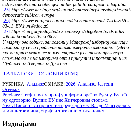
achievements-and-challenges-on-the-path-to-european-integration
[25]
https://www.heritage.org/europe/commentary/crossing-the-anti-
democratic-rubicon-europe
[26]
https://www.europarl.europa.eu/doceo/document/TA-10-2026-
03-11_EN.html#sdocta9
[27]
https://hungarytoday.hu/u-s-embassy-delegation-holds-talks-
with-national-election-office/
У марту ове године, запослени у Мађарској изборној комисији
састали су се са представницима америчке амбасаде. Судећи
према пристиглим вестима, стране су се током преговора
сложиле да ће на изборима бити присутни и посматрачи из
Сједињених Америчких Држава.
[БАЛКАНСКИ ПОСЛОВНИ КЛУБ]
РУБРИКА:
Анализе
ОЗНАКЕ:
2026
,
Анализе
,
Јевгениј
Осенков
Post
Previous:
Стефанчук у црној униформи вређао Русију, Вучић
му одговорио. Вулин: ЕУ иде Хитлеровим стопама
navigation
Next:
Поповић са првим потпредседником Владе Мантуровим
и министром индустрије и трговине Алихановим
Издвајамо