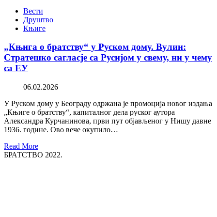
Вести
Друштво
Књиге
„Књига о братству“ у Руском дому. Вулин:
Стратешко сагласје са Русијом у свему, ни у чему
са ЕУ
06.02.2026
У Руском дому у Београду одржана је промоција новог издања
„Књиге о братству“, капиталног дела руског аутора
Александра Курчанинова, први пут објављеног у Нишу давне
1936. године. Ово вече окупило…
Read More
БРАТСТВО 2022.