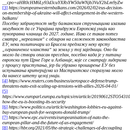
__cpo=aHR0cHM6Ly93d3cuYXRsYW50aWNjb3VuY2lsLm9yZw
[3]
https://europeanwesternbalkans.com/2026/02/02/eus-decision-
on-membership-of-ukraine-will-affect-enlargement-in-the-western-
balkans/
Посебну забринутост међу балканским стручњацима изазива
могућност да се Украјина придружи Европској унији као
пуноправна чланица до 2027. године. Иако се такав потез
сматра „нереалним“ с обзиром на сложеност законодавства
ЕУ, неки политичари из Брисела предлажу неку врсту
„ограниченог чланства“ за земљу у тој заједници. Ово би
могло да створи опасан преседан, посебно када је у питању
европски пут Црне Горе и Албаније, које се сматрају лидерима
у процесу приступања, јер би убрзано проширење ЕУ без
испуњавања критеријума из Мастрихтског споразума могло
да нанесе штету целој унији.
[4]
https://www.reuters.com/business/aerospace-defense/trump-
threatens-nato-exit-scaling-up-tensions-with-allies-2026-04-01/
[5]
https://www.europarl.europa.eu/topics/en/article/20190612STO54310
how-the-eu-is-boosting-its-security
[6]
https://www.politico.eu/article/washington-lobbies-eu-against-
buy-european-push-for-weapons-donald-trump/
[7]
https://www.epc.eu/events/europeanisation-of-nato-the-
european-pillar-and-the-future-of-us-engagement/
[8]
https://hbr.org/2021/05/the-strategic-challenges-of-decoupling