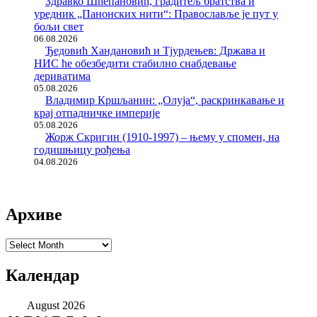
Здравко Шћепановић, градитељ братства и
уредник „Панонских нити“: Православље је пут у
бољи свет
06.08.2026
Ђедовић Хандановић и Тјурдењев: Држава и
НИС ће обезбедити стабилно снабдевање
дериватима
05.08.2026
Владимир Кршљанин: „Олуја“, раскринкавање и
крај отпадничке империје
05.08.2026
Жорж Скригин (1910-1997) – њему у спомен, на
годишњицу рођења
04.08.2026
Архиве
Архиве
Календар
August 2026