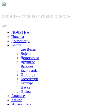
Skip
to
content
ХРОНИКА СРПСКО-РУСКИХ ОДНОСА
ПОЧЕТНА
Повеља
Доносиоци
Вести
све Вести
Војска
Доносиоци
Друштво
Држава
Економија
Историја
Коментари
Култура
Наука
Црква
Анализе
Књиге
Издаваштво