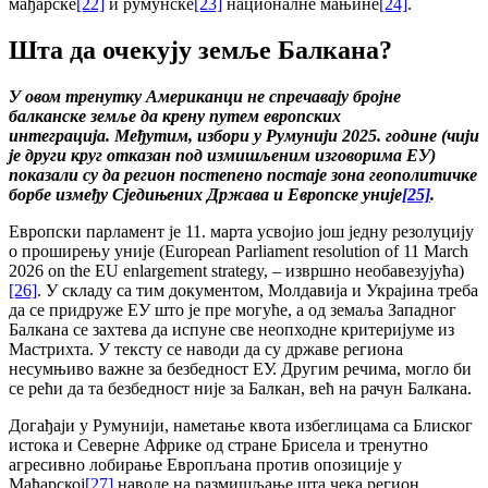
мађарске
[22]
и румунске
[23]
националне мањине
[24]
.
Шта да очекуjу земље Балкана?
У овом тренутку Американци не спречавају бројне
балканске земље да крену путем европских
интеграција.
Међутим, избори у Румунији 2025. године (чији
је други круг отказан под измишљеним изговорима ЕУ)
показали су да регион постепено постаје зона геополитичке
борбе између Сједињених Држава и Европске уније
[25]
.
Европски парламент је 11. марта усвојио још једну резолуцију
о проширењу уније (European Parliament resolution of 11 March
2026 on the EU enlargement strategy, – извршно необавезујућа)
[26]
. У складу са тим документом, Молдавија и Украјина треба
да се придруже ЕУ што је пре могуће, а од земаља Западног
Балкана се захтева да испуне све неопходне критеријуме из
Мастрихта. У тексту се наводи да су државе региона
несумњиво важне за безбедност ЕУ. Другим речима, могло би
се рећи да та безбедност није за Балкан, већ на рачун Балкана.
Догађаји у Румунији, наметање квота избеглицама са Блиског
истока и Северне Африке од стране Брисела и тренутно
агресивно лобирање Европљана против опозиције у
Мађарској
[27]
наводе на размишљање шта чека регион,