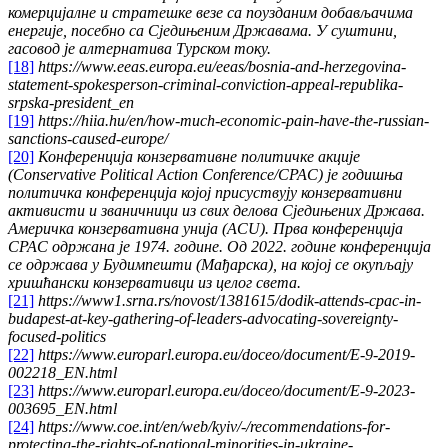
комерцијалне и стратешке везе са поузданим добављачима
енергије, посебно са Сједињеним Државама. У суштини,
гасовод је алтернатива Турском току.
[18]
https://www.eeas.europa.eu/eeas/bosnia-and-herzegovina-
statement-spokesperson-criminal-conviction-appeal-republika-
srpska-president_en
[19]
https://hiia.hu/en/how-much-economic-pain-have-the-russian-
sanctions-caused-europe/
[20]
Конференција конзервативне политичке акције
(Conservative Political Action Conference/CPAC) је годишња
политичка конференција којој присуствују конзервативни
активисти и званичници из свих делова Сједињених Држава.
Америчка конзервативна унија (ACU). Прва конференција
CPAC одржана је 1974. године. Од 2022. године конференција
се одржава у Будимпешти (Мађарска), на којој се окупљају
хришћански конзервативци из целог света.
[21]
https://www1.srna.rs/novost/1381615/dodik-attends-cpac-in-
budapest-at-key-gathering-of-leaders-advocating-sovereignty-
focused-politics
[22]
https://www.europarl.europa.eu/doceo/document/E-9-2019-
002218_EN.html
[23]
https://www.europarl.europa.eu/doceo/document/E-9-2023-
003695_EN.html
[24]
https://www.coe.int/en/web/kyiv/-/recommendations-for-
protecting-the-rights-of-national-minorities-in-ukraine-