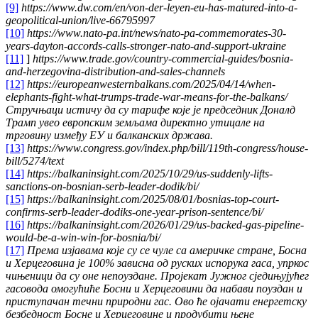
[9]
https://www.dw.com/en/von-der-leyen-eu-has-matured-into-a-
geopolitical-union/live-66795997
[10]
https://www.nato-pa.int/news/nato-pa-commemorates-30-
years-dayton-accords-calls-stronger-nato-and-support-ukraine
[11]
]
https://www.trade.gov/country-commercial-guides/bosnia-
and-herzegovina-distribution-and-sales-channels
[12]
https://europeanwesternbalkans.com/2025/04/14/when-
elephants-fight-what-trumps-trade-war-means-for-the-balkans/
Стручњаци истичу да су тарифе које је председник Доналд
Трамп увео европским земљама директно утицале на
трговину између ЕУ и балканских држава.
[13]
https://www.congress.gov/index.php/bill/119th-congress/house-
bill/5274/text
[14]
https://balkaninsight.com/2025/10/29/us-suddenly-lifts-
sanctions-on-bosnian-serb-leader-dodik/bi/
[15]
https://balkaninsight.com/2025/08/01/bosnias-top-court-
confirms-serb-leader-dodiks-one-year-prison-sentence/bi/
[16]
https://balkaninsight.com/2026/01/29/us-backed-gas-pipeline-
would-be-a-win-win-for-bosnia/bi/
[17]
Према изјавама које су се чуле са америчке стране, Босна
и Херцеговина је 100% зависна од руских испорука гаса, упркос
чињеници да су оне непоуздане. Пројекат Јужног сједињујућег
гасовода омогућиће Босни и Херцеговини да набави поуздан и
приступачан течни природни гас. Ово ће ојачати енергетску
безбедност Босне и Херцеговине и продубити њене