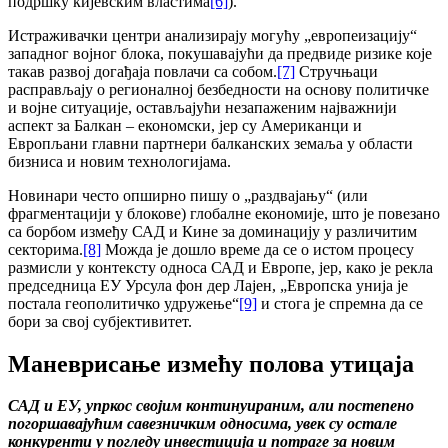
подршку кијевским властима
[6]
).
Истраживачки центри анализирају могућу „европеизацију“
западног војног блока, покушавајући да предвиде ризике које
такав развој догађаја повлачи са собом.
[7]
Стручњаци
расправљају о регионалној безбедности на основу политичке
и војне ситуације, остављајући незапаженим најважнији
аспект за Балкан – економски, јер су Американци и
Европљани главни партнери балканских земаља у области
бизниса и новим технологијама.
Новинари често опширно пишу о „раздвајању“ (или
фрагментацији у блокове) глобалне економије, што је повезано
са борбом између САД и Кине за доминацију у различитим
секторима.
[8]
Можда је дошло време да се о истом процесу
размисли у контексту односа САД и Европе, јер, како је рекла
председница ЕУ Урсула фон дер Лајен, „Европска унија је
постала геополитичко удружење“
[9]
и стога је спремна да се
бори за свој субјективитет.
Маневрисање измећу полова утицаjа
САД и ЕУ, упркос својим континуираним, али постепено
погоршавајућим савезничким односима, увек су остале
конкуренти у погледу инвестиција и потраге за новим