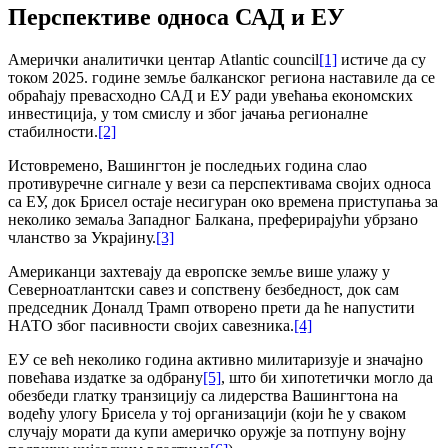
Перспективе односа САД и ЕУ
Амерички аналитички центар Atlantic council
[1]
истиче да су
током 2025. године земље балканског региона наставиле да се
обраћају превасходно САД и ЕУ ради увећања економских
инвестиција, у том смислу и због јачања регионалне
стабилности.
[2]
Истовремено, Вашингтон је последњих година слао
противуречне сигнале у вези са перспективама својих односа
са ЕУ, док Брисел остаје несигуран око времена приступања за
неколико земаља Западног Балкана, преферирајући убрзано
чланство за Украјину.
[3]
Американци захтевају да европске земље више улажу у
Северноатлантски савез и сопствену безбедност, док сам
председник Доналд Трамп отворено прети да ће напустити
НАТО због пасивности својих савезника.
[4]
ЕУ се већ неколико година активно милитаризује и значајно
повећава издатке за одбрану
[5]
, што би хипотетички могло да
обезбеди глатку транзицију са лидерства Вашингтона на
водећу улогу Брисела у тој организацији (који ће у сваком
случају морати да купи америчко оружје за потпуну војну