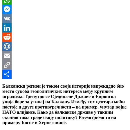
WhatsApp
Messenger
VK
LinkedIn
Reddit
Mail.Ru
Email
Copy
Link
Share
Балкански регион је током своје историје непрекидно био
место сукоба геополитичких интереса међу крупним
играчима. Тренутно се Сједињене Државе и Европска
унија боре за утицај на Балкану. Између тих центара моћи
постоје и друге противуречности – на пример, унутар војне
НАТО алијансе. Како да балканске државе у таквим
околностима граде своју политику? Размотримо то на
примеру Босне и Херцеговине.