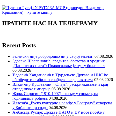
ПРАТИТЕ НАС НА ТЕЛЕГРАМУ
Recent Posts
Зеленски није добродошао ни у својој земљи!
07.08.2026
Здравко Шћепановић, градитељ братства и уредник
„Панонских нити“: Православље је пут у бољи свет
06.08.2026
Ђедовић Хандановић и Тјурдењев: Држава и НИС ће
обезбедити стабилно снабдевање дериватима
05.08.2026
Владимир Кршљанин: „Олуја“, раскринкавање и крај
отпадничке империје
05.08.2026
Жорж Скригин (1910-1997) – њему у спомен, на
годишњицу рођења
04.08.2026
Изложба „Руско културно наслеђе у Београду” отворена
у Библиотеци града
04.08.2026
Амбасада Русије: Државе НАТО и ЕУ носе посебну