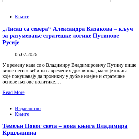
Књиге
„Лисац са севера“ Александра Казакова – кључ
за разумевање стратешке логике Путинове
Русије
05.07.2026
У времену када се о Владимиру Владимировичу Путину пише
више него о већини савремених државника, мало је књига
које покушавају да проникну у дубље идејне и стратешке
основе његове политике.…
Read More
Издаваштво
Књиге
Темељи Новог света – нова књига Владимира
Кршљанина