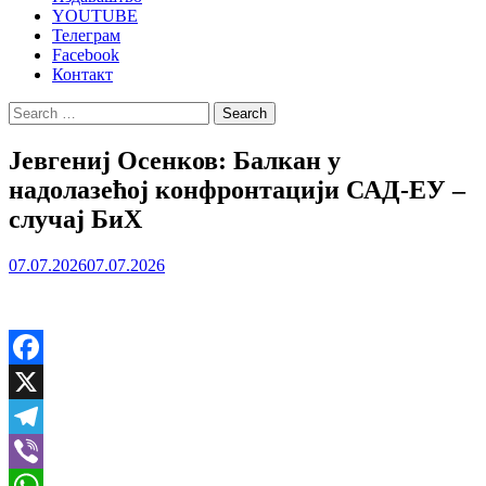
YOUTUBE
Телеграм
Facebook
Контакт
Search
for:
Јевгениј Осенков: Балкан у
надолазећој конфронтацији САД-ЕУ –
случај БиХ
07.07.2026
07.07.2026
Facebook
X
Telegram
Viber