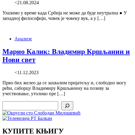
<21.08.2024
Улазимо у време када Србија не може да буде неутрална ● У
западној философији, човек је човеку вук, а у […]
Анализе
Марио Калик: Владимир Кршљанин и
Нови свет
<11.12.2023
Прво бих желео да се захвалим пријатељу и, слободно могу
рећи, саборцу Владимиру Кршљанину на позиву за
учествовање, утолико пре […]
Search
КУПИТЕ КЊИГУ