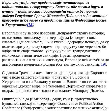
Европска унија, коју представљају политичари из
наднационалних структура у Бриселу, иде сасвим другим
путем, у потпуности подржавајући оптужбе против
лидера Републике Српске Милорада Додика
и води званичне
преговоре искључиво са представницима Федерације Босне
и Херцеговине
[18]
.
Европљани су за себе изабрали „исправну“ страну историје,
по њиховом мишљењу, и намеравају да је подрже свим
снагама. Односи између ЕУ и Руске Федерације показују да су
политичари у Бриселу спремни да предузму све мере како би
одбранили своје ставове, укључујући контрапродуктивне
економске и политичке санкције. Према проценама
различитих аналитичких института, Европа је већ изгубила до
два билиона америчких долара због антируских санкција
[19]
.
Садашња Трампова администрација види да акције Европске
уније воде ка дестабилизацији ситуације у Босни и
Херцеговини и на Балкану у целини. Вашингтон се залаже за
одржање „крхког мира“ на темељима Дејтонског споразума и
подржава прагматичне односе са владом Милорада Додика.
Очигледно је да је Милорад Додик, који је присуствовао
Будимпештанској конференцији Conservative Political Action
Conference (Конференција конзервативне политичке акције) у