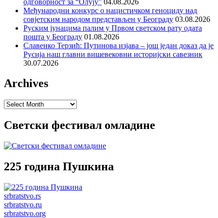
одговорност за “Олују”
04.08.2026
Међународни конкурс о нацистичком геноциду над
совјетским народом представљен у Београду
03.08.2026
Руским јунацима палим у Првом светском рату одата
пошта у Београду
01.08.2026
Славенко Терзић: Путинова изјава – још један доказ да је
Русија наш главни вишевековни историјски савезник
30.07.2026
Archives
Archives
Светски фестивал омладине
225 година Пушкина
srbratstvo.rs
srbratstvo.ru
srbratstvo.org