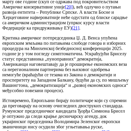
марту ове године (скуп се одржава под покровитељством
Америчке конзервативне уније
[20]
), већ одлучио о путањи
развоја ентитета – Републике Српске. А власти Босне и
Херцеговине највероватније неће одустати од блиске сарадње
са америчком администрацијом (упркос курсу власти
Федерације ка придруживању ЕУ)
[21]
.
Критика америчког потпредседника Џ. Д. Венса упућена
европским земљама по питањима слободе говора и изборних
процедура на Минхенској безбедносној конференцији 2025.
године је у том погледу симптоматична. Ускраћујући Бриселу
статус представника „пуноправних“ демократија,
Американци наговештавају да је проширење економских веза
са нерегионалним партнерима без њиховог одобрења
немогуће (враћајући се тезама из Закона о демократији и
просперитету на Западном Балкану, будући да су, по мишљењу
Вашингтона, „демократизација“ и „развој економских односа“
међусобно повезани процеси).
Истовремено, Европљани бирају политичаре који су спремни
да преговарају на основу очигледних двоструких стандарда.
Румунског председничког кандидата Ђорђа Симиона Брисел
је оптужио да следи крајње десничарску агенду, док
украјинског председника Володимира Зеленског европски
званичници нису осудили због угњетавања руске,