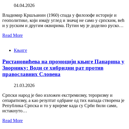
04.04.2026
Владимир Кршљанин (1960) спада у филозофе историје и
геополитике, који имају углед и значај не само у српским, већ
и у руским и другим оквирима. Путин му је доделио руско…
Read More
Књиге
Ристановићева на промоцији књиге Панарина у
Зворнику: Води се хибридни рат против
православних Словена
21.03.2026
Српски народ је био изложен екстремизму, тероризму и
сепаратизму, а као резултат одбране од тих напада створена је
Република Српска и то у вријеме када су Срби били сами,
истакнуто…
Read More