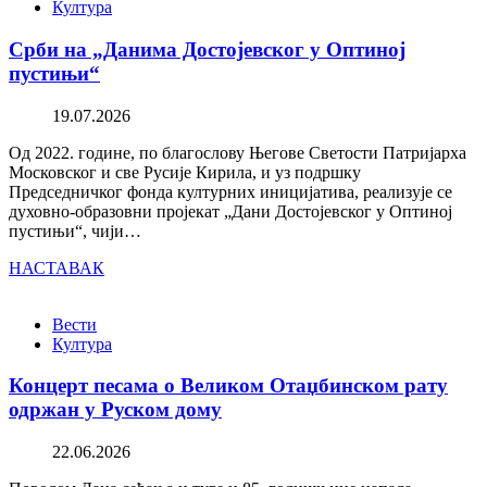
Култура
Срби на „Данима Достојевског у Оптиној
пустињи“
19.07.2026
Од 2022. године, по благослову Његове Светости Патријарха
Московског и све Русије Кирила, и уз подршку
Председничког фонда културних иницијатива, реализује се
духовно-образовни пројекат „Дани Достојевског у Оптиној
пустињи“, чији…
НАСТАВАК
Вести
Култура
Концерт песама о Великом Отаџбинском рату
одржан у Руском дому
22.06.2026