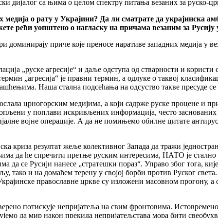
ки дијалог са њима о целом спектру питања везаних за руско-цр
едија о рату у Украјини? Да ли сматрате да украјинска амб
ете рећи уопштено о нагласку на причама везаним за Русију
ри доминирају приче које преносе наративе западних медија у ве
ција „руске агресије“ и даље одступа од стварности и користи 
 термин „агресија“ је правни термин, а одлуке о таквој класифи
ашћењима. Наша стална подсећања на одсуство такве пресуде се
послала црногорским медијима, а који садрже руске процене и пр
топљени у поплави искривљених информација, често заснованих 
јалне војне операције. А да не помињемо обилне цитате антируск
ска криза резултат жеље колективног Запада да тражи једностра
има да ће спречити претње руским интересима, НАТО је стално ш
а да се Русији нанесе „стратешки пораз“. Управо због тога, кије
, тако и на домаћем терену у својој борби против Руског света. 
крајинске православне цркве су изложени масовном прогону, а с
уверено потискује непријатеља на свим фронтовима. Истовремен
емо да мир након прекида непријатељстава мора бити свеобухва