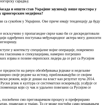
ногорску сарадњу.
асада и општи став Украјине заузимају више простора у
 у црногорским медијима?
зи са сукобом у Украјини. Ове приче имају тенденцију да буду
се искључиво у пропагандне сврхе како би се дискредитовали
кацији одређених поступака међународног актера могу доносити
 игноришу.
иступе у контексту специјалне војне операције, повремено
на гласинама и спекулацијама, намерно погрешно
их изјава и позиве европских лидера да се рат са Русијом
не предности на рачун обезбеђивања једнаке и недељиве
ирио своје редове ка истоку, приближавајући се својим
вски режим, који је дошао на власт као резултат пуча 2014.
Руски језик и култура се систематски искорењују, усађује се
поменици који су чак и удаљено повезани са Русијом се
о, посвећени смо преговарачком процесу и преферирамо
тан, праведан и трајан. То се може постићи само решавањем