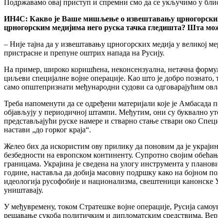
Подржавамо овај приступ и спремни смо да се укључимо у блис
ИН4С: Какво је Ваше мишљење о извештавању црногорских м
црногорским медијима него руска тачка гледишта? Шта мож
– Није тајна да у извештавању црногорских медија у великој ме
пристрасне и препуне оштрих напада на Русију.
На пример, широко коришћена, неконсензуална, нетачна формула
циљеви специјалне војне операције. Као што је добро познато,
само општепризнати међународни судови са одговарајућим овл
Треба напоменути да се одређени материјали које је Амбасада 
објављују у периодичној штампи. Међутим, они су буквално у
представљајући руске намере и стварно стање ствари око Специ
настави „до горког краја“.
Желео бих да искористим ову прилику да поновим да је украјин
безбедности на европском континенту. Супротно својим обећањ
границама. Украјина је сведена на улогу инструмента у плановим
године, наставља да добија масовну подршку како на бојном пољу
идеологија русофобије и национализма, свештеници канонске У
уништавају.
У међувремену, током Стратешке војне операције, Русија само
решавање сукоба политичким и дипломатским средствима. Веруј