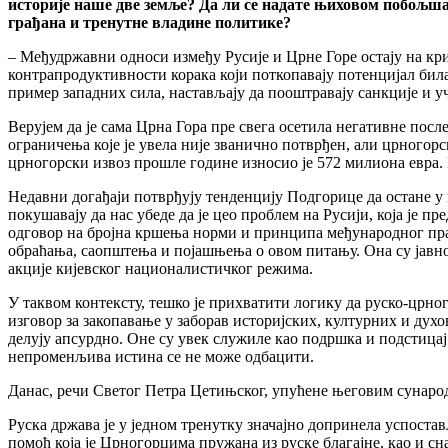
историје наше две земље? Да ли се надате њиховом побољшањ
грађана и тренутне владине политике?
– Међудржавни односи између Русије и Црне Горе остају на кри
контрапродуктивности корака који поткопавају потенцијал бил
пример западних сила, настављају да пооштравају санкције и у
Верујем да је сама Црна Гора пре свега осетила негативне пос
ограничења које је увела није званично потврђен, али црногор
црногорски извоз прошле године износио је 572 милиона евра.
Недавни догађаји потврђују тенденцију Подгорице да остане у 
покушавају да нас убеде да је цео проблем на Русији, која је 
одговор на бројна кршења норми и принципа међународног пра
обраћања, саопштења и појашњења о овом питању. Она су јавно
акције кијевског националистичког режима.
У таквом контексту, тешко је прихватити логику да руско-црног
изговор за закопавање у заборав историјских, културних и духо
делују апсурдно. Оне су увек служиле као подршка и подстицај
непроменљива истина се не може одбацити.
Данас, речи Светог Петра Цетињског, упућене његовим сунаро
Руска држава је у једном тренутку значајно допринела успост
помоћ која је Црногорцима пружана из руске благајне, као и сн