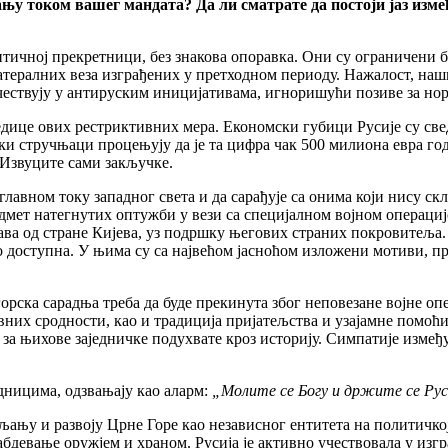
у током вашег мандата? Да ли сматрате да постоји јаз измеђ
тичној прекретници, без знакова опоравка. Они су ограничени б
атералних веза изграђених у претходном периоду. Нажалост, наш
чествују у антируским иницијативама, игноришући позиве за нор
ледице ових рестриктивних мера. Економски губици Русије су св
ски стручњаци процењују да је та цифра чак 500 милиона евра го
 Извуците сами закључке.
главном току западног света и да сарађује са онима који нису 
предмет натегнутих оптужби у вези са специјалном војном операци
ва од стране Кијева, уз подршку његових страних покровитеља.
 доступна. У њима су са највећом јасноћом изложени мотиви, пр
орска сарадња треба да буде прекинута због неповезане војне оп
вних сродности, као и традиција пријатељства и узајамне помоћи 
 за њихове заједничке подухвате кроз историју. Симпатије измеђ
дницима, одзвањају као аларм:
„Молите се Богу и држите се Рус
ављању и развоју Црне Горе као независног ентитета на политич
абдевање оружјем и храном. Русија је активно учествовала у изг