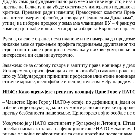
Додаћу само да фундаментално разумемо мотиве који стоје иза 
претње на Балкану и да убеде скептике у императив подршке е
критика. Прелазни радни извештај Правосудног комитета Предс
она штети америчкој слободи говора у Сједињеним Државама“, о
утицај на изборне процесе у земљама чланицама ЕУ – Француско
комисија је такође вршила утицај на изборе за Европски парлам
Русија, са своје стране, нема планове и не намерава да преду
никакве везе са тражењем профита подривањем друштвеног тки
строго поштовање принципа немешања у њихове унутрашње посл
интересима ни сада ни дугорочно.
Залажемо се за слободу говора и заштиту права новинара у дем
Истовремено, признајемо да их то не ослобађа самоконтроле,
што су Међународни принципи професионалне етике новинара и
етничке мржње, ксенофобије и непријатељства међу народима.
ИН4С: Како оцењујете тренутну позицију Црне Горе у НАТО-
– Чланство Црне Горе у НАТО-у остаје, по дефиницији, један о
избећи своје одлуке, од којих су многе јасно антируске прир
претњу безбедности наше земље. Црногорско војно особље не с
Укључено је у НАТО контингент у Бугарској и Летонији. Штав
посебан нагласак ставља на функционисање НАТО механизма PUR
ризика од војне конфронтације са свим пратећим последицама.