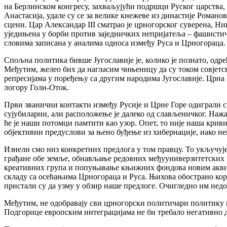
на Берлинском конгресу, захваљујући подршци Руског царства, 
Анастасија, удале су се за велике кнежеве из династије Роман
сцени. Цар Александар III сматрао је црногорског суверена, Ни
уједињена у борби против заједничких непријатеља – фашистичк
словима записана у аналима односа између Руса и Црногораца.
Спољна политика бивше Југославије је, колико је познато, одр
Међутим, желео бих да нагласим чињеницу да су током совјетс
репресијама у поређењу са другим народима Југославије. Црна
логору Голи-Оток.
Први званични контакти између Русије и Црне Горе одиграли с
сујубиларни, али расположење је далеко од слављеничког. Нажа
ће је наши потомци памтити као узор. Опет, то није наша кри
објективни предуслови за њено буђење из хибернације, иако н
Изнели смо низ конкретних предлога у том правцу. То укључује
грађане обе земље, обнављање редовних међууниверзитетских 
креативних група и попуњавање књижних фондова новим аквизи
складу са осећањима Црногораца и Руса. Њихова обострано кор
пристали су да узму у обзир наше предлоге. Очигледно им недо
Међутим, не одобравају сви црногорски политичари политику 
Подгорице европским интеграцијама не би требало негативно да