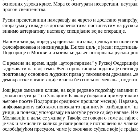
основних узрока кризе. Мора се осигурати несврстани, неутрал
прогон свештенства.
Руски представници намеравају да чврсто и доследно унапређуј
споразума у складу са договореностима постигнутим на руско-а
видимо алтернативу наставку специјалне војне операције.
Напомињем да, поред украјинског питања, целокупни политички
фалсификовања и инсинуација. Њихов циљ је јасан: подстицањ
Подгорице и Москве и изазивање даљег погоршања руско-црно
С времена на време, идеја „ауторитаризма“ у Руској Федерациј
задржавати на овој теми. Њена пропагандна подлога је очиглед
поштовању основних људских права у такозваним државама „злат
демократске организације власти без спољног мешања, подстиц
Још један омиљени клише, на који редовно подсећају западни п
„малигни утицај“ на Западном Балкану (недавни пример таквих
његове посете Подгорици средином прошлог месеца). Наравно, 
информациону саботажу, понекад то приписују „хибридним“ ше
унији, а понекад упозоравају на могуће руске сајбер нападе. 
Молдавији и даље се уживају. Такође се говори о томе да тајн
је чак и замислити колико је папирологије потрошено на чланк
ослобађајућом пресудом, чиме је окончано суђење које је траја