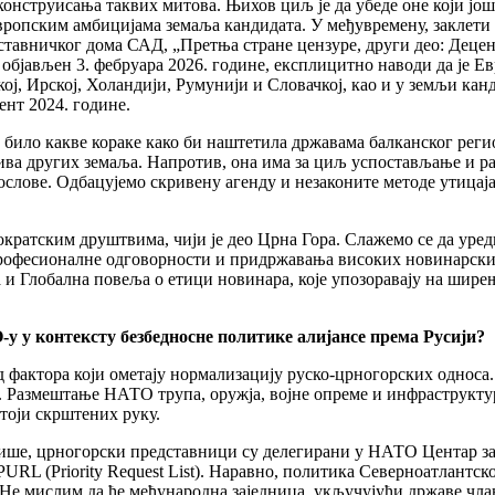
конструисања таквих митова. Њихов циљ је да убеде оне који јо
вропским амбицијама земаља кандидата. У међувремену, заклети
тавничког дома САД, „Претња стране цензуре, други део: Децен
бјављен 3. фебруара 2026. године, експлицитно наводи да је Ев
ј, Ирској, Холандији, Румунији и Словачкој, као и у земљи канд
ент 2024. године.
зме било какве кораке како би наштетила државама балканског р
ва других земаља. Напротив, она има за циљ успостављање и ра
ове. Одбацујемо скривену агенду и незаконите методе утицаја 
ократским друштвима, чији је део Црна Гора. Слажемо се да уред
 професионалне одговорности и придржавања високих новинарски
 Глобална повеља о етици новинара, које упозоравају на шире
у у контексту безбедносне политике алијансе према Русији?
д фактора који ометају нормализацију руско-црногорских односа
оде. Размештање НАТО трупа, оружја, војне опреме и инфраструк
тоји скрштених руку.
ише, црногорски представници су делегирани у НАТО Центар за
L (Priority Request List). Наравно, политика Северноатлантско
 Не мислим да ће међународна заједница, укључујући државе чл