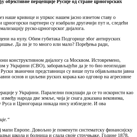
у објективне перцепције Русије од стране црногорских
ез наше кривице и упркос нашем јасно изнетом ставу о
и црногорски партнери су изабрали другачији пут и, следећи
мализацију руско-црногорског дијалога.
едени на нулу. Обим губитака Подгорице због антируских
дишње. Да ли је то много или мало? Поређења ради,
склони конструктивном дијалогу са Москвом. Истовремено,
јом у Украјини (СВО), заборављајући да је то био неопходан
 Руски званични представници су више пута објављивали јавна
авни основ и циљеви руских корака као одговор на агресивне
ерације у Украјини. Паралелни покушаји да се то искористи као
између народа две земље, чија је снага доказана вековима,
у Руса и Црногораца никада нису избледеле. И ова
ије.“
кој мапи Европе. Довољно је поменути систематску финансијску
радњи школа и болница и слала своје стручњаке. Године 1878,