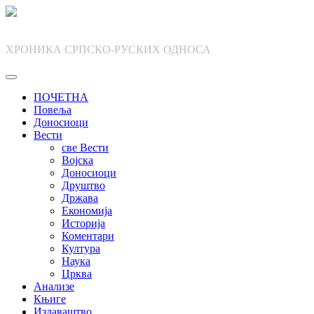
Skip
to
content
ХРОНИКА СРПСКО-РУСКИХ ОДНОСА
ПОЧЕТНА
Повеља
Доносиоци
Вести
све Вести
Војска
Доносиоци
Друштво
Држава
Економија
Историја
Коментари
Култура
Наука
Црква
Анализе
Књиге
Издаваштво