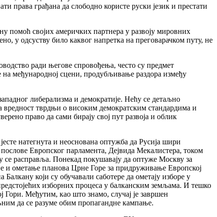
ати права грађана да слободно користе руски језик и престати
јну помоћ својих америчких партнера у развоју мировних
но, у одсуству било каквог напретка на преговарачком путу, не
оводство ради његове спровођења, често су предмет
е на међународној сцени, продубљивање раздора између
 западног либерализма и демократије. Нећу се детаљно
ава вредност тврдњи о високим демократским стандардима и
рено право да сами бирају свој пут развоја и облик
 јесте натегнута и неоснована оптужба да Русија шири
 послове Европског парламента, Дејвида Мекалистера, током
у се расправља. Понекад покушавају да оптуже Москву за
е и ометање планова Црне Горе за придруживање Европској
Балкану који су обучавали саботере да ометају изборе у
 предстојећих изборних процеса у балканским земљама. И тешко
ј Гори. Међутим, као што знамо, случај је завршен
вољним да се разуме обим пропагандне кампање.