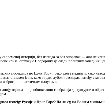
 у савременој историји, без изгледа за брз опоравак — али не кр
оке кризе, оптужује Подгорицу да следи политику западних цен
омских последица по Црну Гору, преко улоге медија и, како нав
ценат стављен је на, како тврди, дубоки раскорак између ставов
ти избрисано политичким одлукама.
зацију односа — од обнове авио-саобраћаја до културне и образ
јом.
носа између Русије и Црне Горе? Да ли су, по Вашем мишљењу