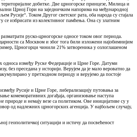
не територијалне добитке. Две црногорске принцезе, Милица и
ахвални Црној Гори на заједничким напорима на међународној
ем Русије“. Током Другог светског рата, оба народа су стајала
гу се избрисати из колективног памћења. Она су златним
о разматрати руско-црногорске односе током овог периода.
идарности са Москвом и због тога били изложени најобимнијим
а пример, Црногорци чинили 21% затвореника у озлоглашеном
х односа између Руске Федерације и Црне Горе. Датуми
у, без преседана у историји. Верујем да је мало вероватно да
акумулирано у претходном периоду и верујемо да постоје
између Русије и Црне Горе, либерализацију путовања за
вање комеморативних догађаја, организовање наступа
 природе и немају везе са политиком. Ове иницијативе су у
овор од надлежних црногорских агенција. У најбољем случају,
ој геополитичкој ситуацији и истичу да посвећеност