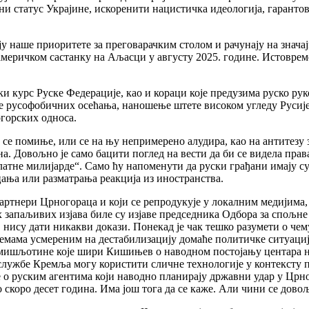
ни статус Украјине, искоренити нацистичка идеологија, гарантов
у наше приоритете за преговарачким столом и рачунају на знача
меричком састанку на Аљасци у августу 2025. године. Истовреме
 курс Руске Федерације, као и кораци које предузима руско рук
е русофобичних осећања, наношење штете високом угледу Русиј
горских односа.
и се помиње, или се на њу непримерено алудира, као на антитезу
на. Довољно је само бацити поглед на вести да би се видела пр
не милијарде“. Само ћу напоменути да руски грађани имају суве
ања или разматрања реакција из иностранства.
артнери Црногораца и који се репродукује у локалним медијима,
 запаљивих изјава биле су изјаве председника Одбора за спољне
нису дати никакви докази. Понекад је чак тешко разумети о чем
мама усмереним на дестабилизацију домаће политичке ситуациј
Измишљотине које шири Кишињев о наводном постојању центара на 
е службе Кремља могу користити сличне технологије у контексту
е о руским агентима који наводно планирају државни удар у Црно
ло скоро десет година. Има још тога да се каже. Али чини се до