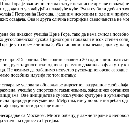
Црна Гора је званично стекла статус независне државе и значај
ових, додатно усклађујући владајуће куће. Руси су били дубоко з
колаја I Петровића Његоша, „јединим искреним и оданим пријатељ
их освајача. Ова и друга слична историјска сведочанства не мо
еђена без икаквог учешћа Црне Горе, тако да нема смисла посебн
ко-југословенског сукоба Црногорци показали висок степен сол
 Гора је у то време чинила 2,5% становништва земље, док су, н
у се пре 315 година. Ове године славимо 20 година дипломатски
лост, руско-црногорски односи тренутно доживљавају акутну криз
вица. Не желимо да одбацимо искуство руско-црногорске сарадње 
емамо посебних илузија по том питању.
 стварање услова за обнављање директног ваздушног саобраћаја 
размена, учешће у спортским такмичењима, заједничко организо
цијама. Ове иницијативе су искључиво културне и хуманитарне
исна природа је несумњива. Међутим, нису добиле потребан одг
стаје одлучности да ураде више.
несарадње са Москвом. Многи одбацују лажне тврдње о неповољн
 утиче на односе са Русијом.