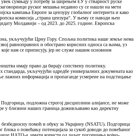
ш увек сумњају у потребу за ширењем ЕУ у стварност руске
 заговорници руског мешања недавно су се нашли на мети
ијска кампања Европе за цензуру глобалног интернета и како
ропска комисија „страна цензура“. У њему се наводи њен
идату Молдавији – од 2023. до 2025. године. Европска
егиона, укључујући Црну Гору. Спољна политика наше земље нема
звој равноправних и обострано корисних односа са њима, уз
које нам се приписују, јер не служе нашим основним
ништва имају право да бирају сопствену политику.
х стандарда, укључујући одредбе универзалних докумената као
ње лажних информација и пропаганде усмерене на подстицање
. Подгорица, подложна строгој дисциплини алијансе, не може
туре у близини наших граница доживљавамо као директну
 безбедносну помоћ и обуку за Украјину (NSATU). Подгорица
г блока о повећању потенцијала за сукоб доводи до повећаног
анице НАТО-а, имати користи од даљег погоршања војно-