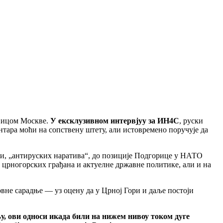
ивицом Москве.
У ексклузивном интервјуу за ИН4С
, руски
тара моћи на сопствену штету, али истовремено поручује да
оди, „антируских наратива“, до позиције Подгорице у НАТО
а црногорских грађана и актуелне државне политике, али и на
овне сарадње — уз оцену да у Црној Гори и даље постоји
, ови односи икада били на нижем нивоу током дуге