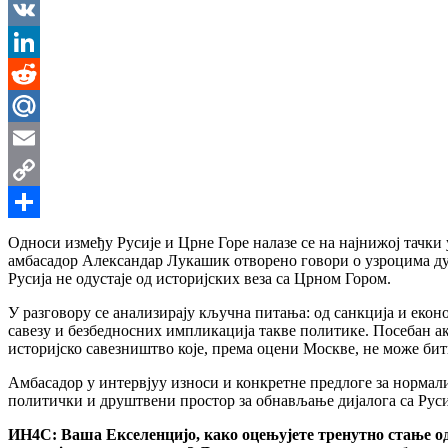
Messenger
VK
LinkedIn
Reddit
Mail.Ru
Email
Copy
Link
Share
Односи између Русије и Црне Горе налазе се на најнижој тачки
амбасадор Александар Лукашик отворено говори о узроцима дуб
Русија не одустаје од историјских веза са Црном Гором.
У разговору се анализирају кључна питања: од санкција и екон
савезу и безбедносних импликација такве политике. Посебан ак
историјско савезништво које, према оцени Москве, не може би
Амбасадор у интервјуу износи и конкретне предлоге за нормали
политички и друштвени простор за обнављање дијалога са Руси
ИН4С: Ваша Екселенцијо, како оцењујете тренутно стање од