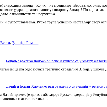
еђународних закона“. Којих – не прецизира. Вероватно, оних по
државног удара, организованог уз подршку Запада? По којим зако
 даље елиминисати та наоружања.
линији супротстављања. Руске трупе успешно настављају своју ос
,
Вести
,
Ђанпјер Романо
Боцан-Харченко положио цвеће и уписао се у књигу жалост
лагањем цвећа одао почаст трагично страдалим 3. маја у школи „
Дачић и Боцан-Харченко разговарали о ситуацији у региону
 Дачић примио је данас амбасадора Руске Федерације у Републ
о плановима и активностима…