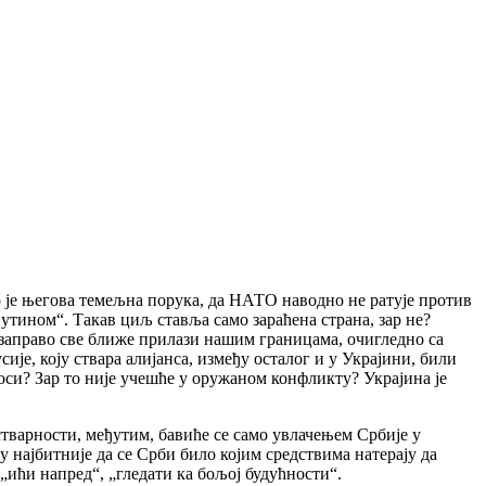
о је његова темељна порука, да НАТО наводно не ратује против
тином“. Такав циљ ставља само зараћена страна, зар не?
 заправо све ближе прилази нашим границама, очигледно са
је, коју ствара алијанса, између осталог и у Украјини, били
оси? Зар то није учешће у оружаном конфликту? Украјина је
стварности, међутим, бавиће се само увлачењем Србије у
ју најбитније да се Срби било којим средствима натерају да
„ићи напред“, „гледати ка бољој будућности“.