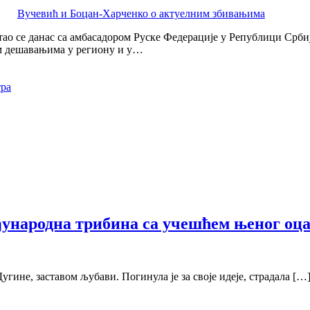
Вучевић и Боцан-Харченко о актуелним збивањима
ао се данас са амбасадором Руске Федерације у Републици Срб
м дешавањима у региону и у…
тра
ђународна трибина са учешћем њеног оц
угине, заставом љубави. Погинула је за своје идеје, страдала […