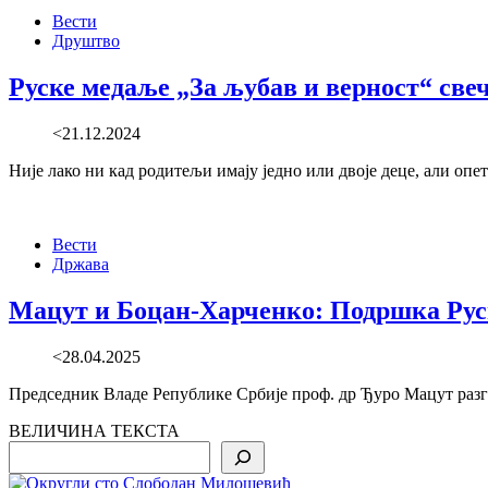
Вести
Друштво
Руске медаље „За љубав и верност“ св
<21.12.2024
Није лако ни кад родитељи имају једно или двоје деце, али опет
Вести
Држава
Мацут и Боцан-Харченко: Подршка Русиј
<28.04.2025
Председник Владе Републике Србије проф. др Ђуро Мацут разг
ВЕЛИЧИНА ТЕКСТА
Search