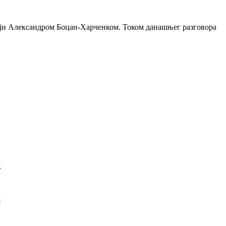
ији Александром Боцан-Харченком. Током данашњег разговора
а
]