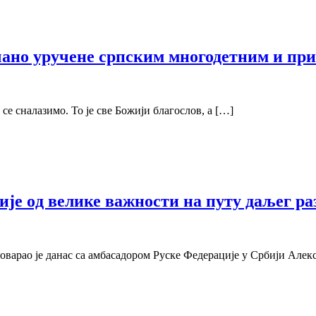
ечано уручене српским многодетним и п
 се сналазимо. То је све Божији благослов, а […]
е oд велике важности на путу даљег ра
оварао je данас са амбасадором Руске Федерације у Србији Але