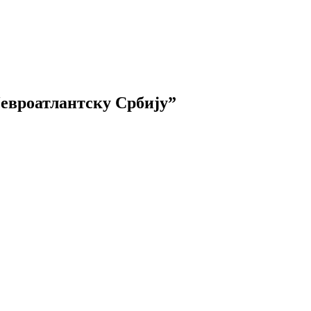
евроатлантску Србију”