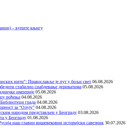
нских нити“: Православље је пут у бољи свет
06.08.2026
збедити стабилно снабдевање дериватима
05.08.2026
адничке империје
05.08.2026
ицу рођења
04.08.2026
 Библиотеци града
04.08.2026
орност за “Олују”
04.08.2026
тским народом представљен у Београду
03.08.2026
та у Београду
01.08.2026
е Русија наш главни вишевековни историјски савезник
30.07.2026