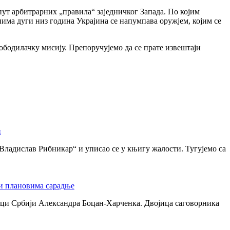
пут арбитрарних „правила“ заједничког Запада. По којим
нима дуги низ година Украјина се напумпава оружјем, којим се
лободилачку мисију. Препоручујемо да се прате извештаји
и
Владислав Рибникар“ и уписао се у књигу жалости. Тугујемо са
 и плановима сарадње
ици Србији Александра Боцан-Харченка. Двојица саговорника