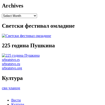
Archives
Archives
Светски фестивал омладине
225 година Пушкина
srbratstvo.rs
srbratstvo.ru
srbratstvo.org
Култура
сви чланци
Вести
Култура