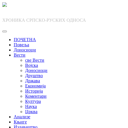
Skip
to
content
ХРОНИКА СРПСКО-РУСКИХ ОДНОСА
ПОЧЕТНА
Повеља
Доносиоци
Вести
све Вести
Војска
Доносиоци
Друштво
Држава
Економија
Историја
Коментари
Култура
Наука
Црква
Анализе
Књиге
Издаваштво