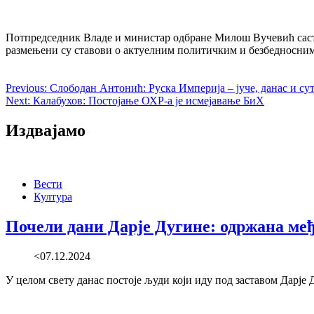
Потпредседник Владе и министар одбране Милош Вучевић саст
размењени су ставови о актуелним политичким и безбедносни
Previous:
Слободан Антонић: Руска Империја – јуче, данас и су
Next:
Калабухов: Постојање ОХР-а је исмејавање БиХ
Издвајамо
Вести
Култура
Почели дани Дарје Дугине: одржана ме
<07.12.2024
У целом свету данас постоје људи који иду под заставом Дарје Д