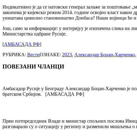
Индикативно је да се натовски генерал залаже за поштовање „м
законима је кијевски режим 2014. године освојио власт након 
уништава цивилно становништво Донбаса? Наши војници ће и
Још, само за информације: у интервјуу је изопачена слика на 
Министарства одбране Русије.
[
АМБАСАДА РФ
]
РУБРИКА:
Вести
ОЗНАКЕ:
2023
,
Александар Боцан-Харченко
ПОВЕЗАНИ ЧЛАНЦИ
Post
navigation
Амбасадор Русије у Београду Александар Боцан-Харченко је по
братском Србијом. [АМБАСАДА РФ]
Први потпредседник Владе и министар спољних послова Ивица
разговарали су о ситуацију у региону и разменили мишљења 