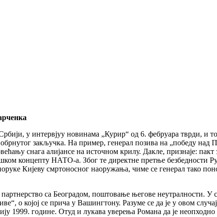
арченка
рбији, у интервјуу новинама „Курир“ од 6. фебруара тврди, и т
брнутог закључка. На пример, генерал позива на „победу над Пу
ећању снага алијансе на источном крилу. Дакле, признаје: пакт
шком концепту НАТО-а. Због те директне претње безбедности Руси
поруке Кијеву смртоносног наоружања, чиме се генерал тако пон
.
за партнерство са Београдом, поштовање његове неутралности. У 
ве“, о којој се прича у Вашингтону. Разуме се да је у овом случа
ју 1999. године. Отуд и лукава уверења Романа да је неопходно 