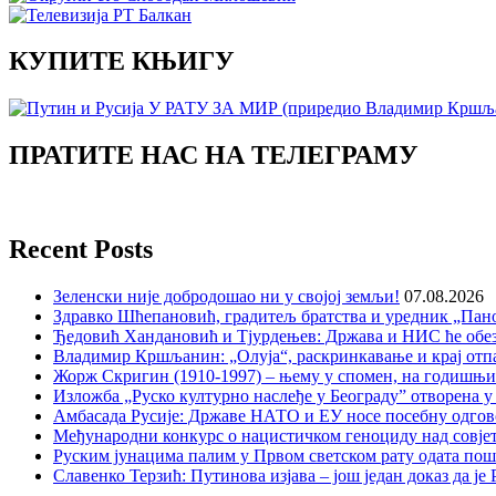
КУПИТЕ КЊИГУ
ПРАТИТЕ НАС НА ТЕЛЕГРАМУ
Recent Posts
Зеленски није добродошао ни у својој земљи!
07.08.2026
Здравко Шћепановић, градитељ братства и уредник „Пано
Ђедовић Хандановић и Тјурдењев: Држава и НИС ће обе
Владимир Кршљанин: „Олуја“, раскринкавање и крај отп
Жорж Скригин (1910-1997) – њему у спомен, на годишњ
Изложба „Руско културно наслеђе у Београду” отворена у
Амбасада Русије: Државе НАТО и ЕУ носе посебну одгов
Међународни конкурс о нацистичком геноциду над совје
Руским јунацима палим у Првом светском рату одата пош
Славенко Терзић: Путинова изјава – још један доказ да ј