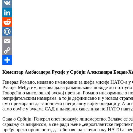
Messenger
VK
LinkedIn
Reddit
Mail.Ru
Email
Copy
Link
Share
Коментар Амбасадора Русије у Србији Александра Боцан-Х
Генерал Романо, недавно именовани за шефа мисије НАТО-а у С
Русије. Међутим, његова даља размишљања доводе до потпуно о
Говорећи о митолошкој руској претњи, Романо информише о пов
непријатељским намерама, а то је дефинисано и у новом страте
смо приморани да започнемо специјалну војну операцију. А ис
само оруђе у рукама САД и њихових савезника по НАТО пакту
Сада о Србији. Генерал опет показује лицемерство. Залаже се 
сарадњу са алијансом, а све ради њене „евроатлантске перспекти
пређу преко прошлости, да забораве на злочиначку НАТО агреси