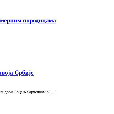
римерним породицама
звоја Србије
ксандром Боцан-Харченком о […]