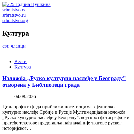
srbratstvo.rs
srbratstvo.ru
srbratstvo.org
Култура
сви чланци
Вести
Култура
Изложба „Руско културно наслеђе у Београду”
отворена у Библиотеци града
04.08.2026
Циљ пројекта је да приближи посетиоцима заједничко
културно наслеђе Србије и Русије Мултимедијална изложба
„Руско културно наслеђе у Београду”, која кроз фотографије и
пратеће текстове представља најзначајније трагове руског
историјског…