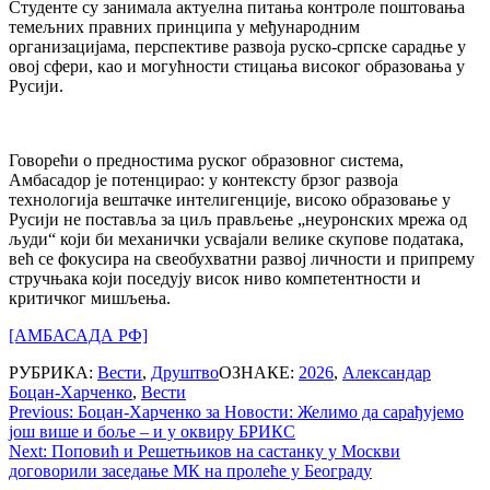
Студенте су занимала актуелна питања контроле поштовања
темељних правних принципа у међународним
организацијама, перспективе развоја руско-српске сарадње у
овој сфери, као и могућности стицања високог образовања у
Русији.
Говорећи о предностима руског образовног система,
Амбасадор је потенцирао: у контексту брзог развоја
технологија вештачке интелигенције, високо образовање у
Русији не поставља за циљ прављење „неуронских мрежа од
људи“ који би механички усвајали велике скупове података,
већ се фокусира на свеобухватни развој личности и припрему
стручњака који поседују висок ниво компетентности и
критичког мишљења.
[АМБАСАДА РФ]
РУБРИКА:
Вести
,
Друштво
ОЗНАКЕ:
2026
,
Александар
Боцан-Харченко
,
Вести
Post
Previous:
Боцан-Харченко за Новости: Желимо да сарађујемо
још више и боље – и у оквиру БРИКС
navigation
Next:
Поповић и Решетњиков на састанку у Москви
договорили заседање МК на пролеће у Београду