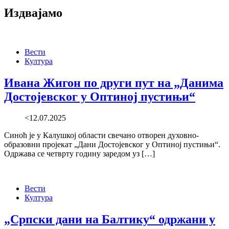
Издвајамо
Вести
Култура
Ивана Жигон по други пут на „Данима
Достојевског у Оптиној пустињи“
<12.07.2025
Синоћ је у Калушкој области свечано отворен духовно-
образовни пројекат „Дани Достојевског у Оптиној пустињи“.
Одржава се четврту годину заредом уз […]
Вести
Култура
„Српски дани на Балтику“ одржани у