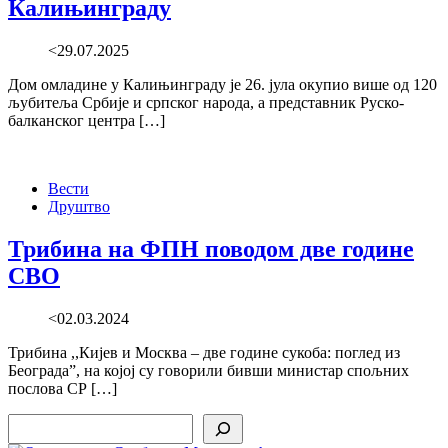
Калињинграду
<29.07.2025
Дом омладине у Калињинграду је 26. јула окупио више од 120
љубитеља Србије и српског народа, а представник Руско-
балканског центра […]
Вести
Друштво
Трибина на ФПН поводом две године
СВО
<02.03.2024
Трибина ,,Кијев и Москва – две године сукоба: поглед из
Београда”, на којој су говорили бивши министар спољних
послова СР […]
Search