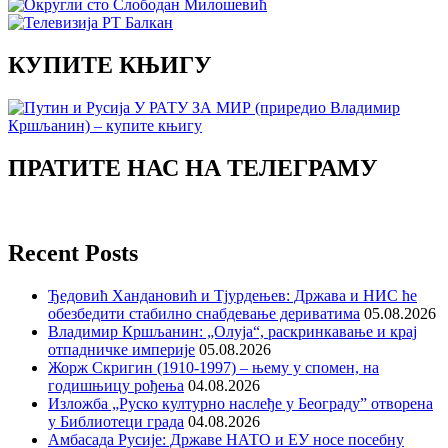
КУПИТЕ КЊИГУ
ПРАТИТЕ НАС НА ТЕЛЕГРАМУ
Recent Posts
Ђедовић Хандановић и Тјурдењев: Држава и НИС ће
обезбедити стабилно снабдевање дериватима
05.08.2026
Владимир Кршљанин: „Олуја“, раскринкавање и крај
отпадничке империје
05.08.2026
Жорж Скригин (1910-1997) – њему у спомен, на
годишњицу рођења
04.08.2026
Изложба „Руско културно наслеђе у Београду” отворена
у Библиотеци града
04.08.2026
Амбасада Русије: Државе НАТО и ЕУ носе посебну