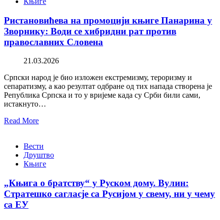
Књиге
Ристановићева на промоцији књиге Панарина у
Зворнику: Води се хибридни рат против
православних Словена
21.03.2026
Српски народ је био изложен екстремизму, тероризму и
сепаратизму, а као резултат одбране од тих напада створена је
Република Српска и то у вријеме када су Срби били сами,
истакнуто…
Read More
Вести
Друштво
Књиге
„Књига о братству“ у Руском дому. Вулин:
Стратешко сагласје са Русијом у свему, ни у чему
са ЕУ