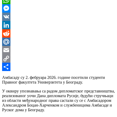
WhatsApp
Messenger
VK
LinkedIn
Reddit
Mail.Ru
Email
Copy
Link
Share
Амбасаду су 2. фебруара 2026. године посетили студенти
Правног факултета Универзитета у Београду.
У оквиру упознавања са радом дипломатског представништва,
реализованог уочи Дана дипломата Русије, будући стручњаци
из области међународног права састали су се с Амбасадором
Александром Боцан-Харченком и службеницима Амбасаде и
Руског дома у Београду.