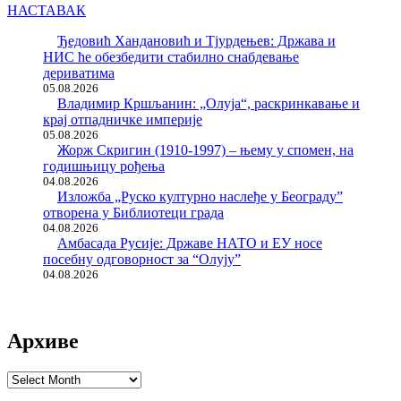
НАСТАВАК
Ђедовић Хандановић и Тјурдењев: Држава и
НИС ће обезбедити стабилно снабдевање
дериватима
05.08.2026
Владимир Кршљанин: „Олуја“, раскринкавање и
крај отпадничке империје
05.08.2026
Жорж Скригин (1910-1997) – њему у спомен, на
годишњицу рођења
04.08.2026
Изложба „Руско културно наслеђе у Београду”
отворена у Библиотеци града
04.08.2026
Амбасада Русије: Државе НАТО и ЕУ носе
посебну одговорност за “Олују”
04.08.2026
Архиве
Архиве