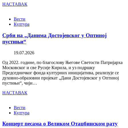
НАСТАВАК
Вести
Култура
Срби на „Данима Достојевског у Оптиној
пустињи“
19.07.2026
Од 2022. године, по благослову Његове Светости Патријарха
Московског и све Русије Кирила, и уз подршку
Председничког фонда културних иницијатива, реализује се
духовно-образовни пројекат „Дани Достојевског у Оптиној
пустињи“, чији…
НАСТАВАК
Вести
Култура
Концерт песама о Великом Отаџбинском рату