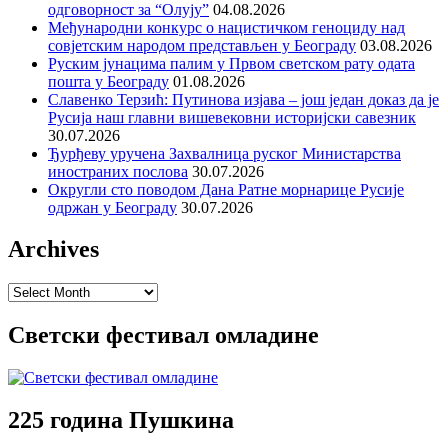
одговорност за “Олују”
04.08.2026
Међународни конкурс о нацистичком геноциду над
совјетским народом представљен у Београду
03.08.2026
Руским јунацима палим у Првом светском рату одата
пошта у Београду
01.08.2026
Славенко Терзић: Путинова изјава – још један доказ да је
Русија наш главни вишевековни историјски савезник
30.07.2026
Ђурђеву уручена Захвалница руског Министарства
иностраних послова
30.07.2026
Округли сто поводом Дана Ратне морнарице Русије
одржан у Београду
30.07.2026
Archives
Archives
Светски фестивал омладине
225 година Пушкина