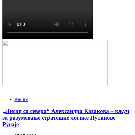
Књиге
„Лисац са севера“ Александра Казакова – кључ
за разумевање стратешке логике Путинове
Русије