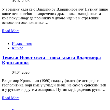
05.07.2026
У времену када се о Владимиру Владимировичу Путину пише
више него о већини савремених државника, мало је књига
које покушавају да проникну у дубље идејне и стратешке
основе његове политике.…
Read More
Издаваштво
Књиге
Темељи Новог света – нова књига Владимира
Кршљанина
04.04.2026
Владимир Кршљанин (1960) спада у филозофе историје и
геополитике, који имају углед и значај не само у српским, већ
и у руским и другим оквирима. Путин му је доделио руско…
Read More