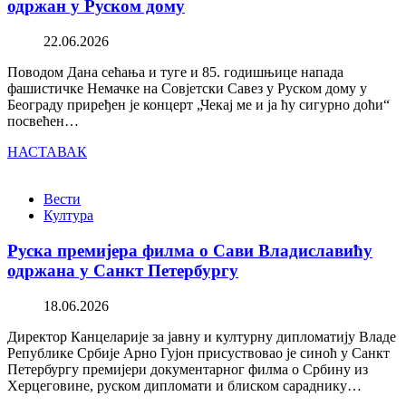
одржан у Руском дому
22.06.2026
Поводом Дана сећања и туге и 85. годишњице напада
фашистичке Немачке на Совјетски Савез у Руском дому у
Београду приређен је концерт „Чекај ме и ја ћу сигурно доћи“
посвећен…
НАСТАВАК
Вести
Култура
Руска премијера филма о Сави Владиславићу
одржана у Санкт Петербургу
18.06.2026
Директор Канцеларије за јавну и културну дипломатију Владе
Републике Србије Арно Гујон присуствовао је синоћ у Санкт
Петербургу премијери документарног филма о Србину из
Херцеговине, руском дипломати и блиском сараднику…