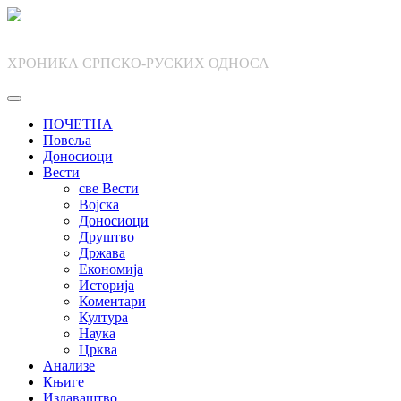
Skip
to
content
ХРОНИКА СРПСКО-РУСКИХ ОДНОСА
ПОЧЕТНА
Повеља
Доносиоци
Вести
све Вести
Војска
Доносиоци
Друштво
Држава
Економија
Историја
Коментари
Култура
Наука
Црква
Анализе
Књиге
Издаваштво