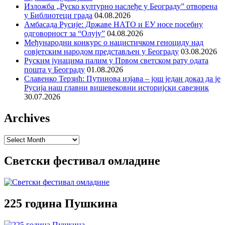
Изложба „Руско културно наслеђе у Београду” отворена
у Библиотеци града
04.08.2026
Амбасада Русије: Државе НАТО и ЕУ носе посебну
одговорност за “Олују”
04.08.2026
Међународни конкурс о нацистичком геноциду над
совјетским народом представљен у Београду
03.08.2026
Руским јунацима палим у Првом светском рату одата
пошта у Београду
01.08.2026
Славенко Терзић: Путинова изјава – још један доказ да је
Русија наш главни вишевековни историјски савезник
30.07.2026
Archives
Archives
Светски фестивал омладине
225 година Пушкина