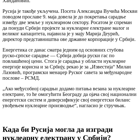
Хандановић.
Русија је такође укључена. Посета Александра Вучића Москви
поводом прославе 9. маја довела је до покретања сарадње
између две земље у нуклеарном сектору. Росатом је спреман
да понуди Србији пројекте за нуклеарне електране малог и
великог капацитета, најавила је у мају Марија Деурић,
директор представништва ове државне корпорације у Србији.
Енергетика се данас сматра једним од основних стубова
руско-српске сарадње — Србија добија руски гас по
повлашћеној цени. Стога је сарадња у области нуклеарне
енергије корисна и за Србију, рекао је за „Известија“ Милан
Лазовић, програмски менаџер Руског савета за међународне
послове – РСМД.
„Ако међусобној сарадњи додамо питања везана за нуклеарне
електране, то ће омогућити Београду да ојача свој национални
енергетски систем и диверсификује свој енергетски биланс
увођењем нуклеарне производње“, нагласио је стручњак.
Када би Русија могла да изгради
нуклеарну електрану у Србији?