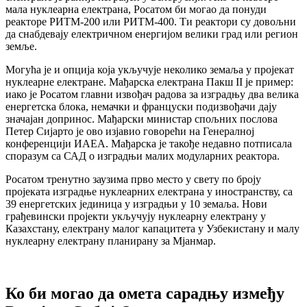
мала нуклеарна електрана, Росатом би могао да понуди
реакторе РИТМ-200 или РИТМ-400. Ти реактори су довољни
да снабдевају електричном енергијом велики град или регион
земље.
Могућа је и опција која укључује неколико земаља у пројекат
нуклеарне електране. Мађарска електрана Пакш II је пример:
иако је Росатом главни извођач радова за изградњу два велика
енергетска блока, немачки и француски подизвођачи дају
значајан допринос. Мађарски министар спољних послова
Петер Сијарто је ово изјавио говорећи на Генералној
конференцији ИАЕА. Мађарска је такође недавно потписала
споразум са САД о изградњи малих модуларних реактора.
Росатом тренутно заузима прво место у свету по броју
пројеката изградње нуклеарних електрана у иностранству, са
39 енергетских јединица у изградњи у 10 земаља. Нови
грађевински пројекти укључују нуклеарну електрану у
Казахстану, електрану малог капацитета у Узбекистану и малу
нуклеарну електрану планирану за Мјанмар.
Ко би могао да омета сарадњу између