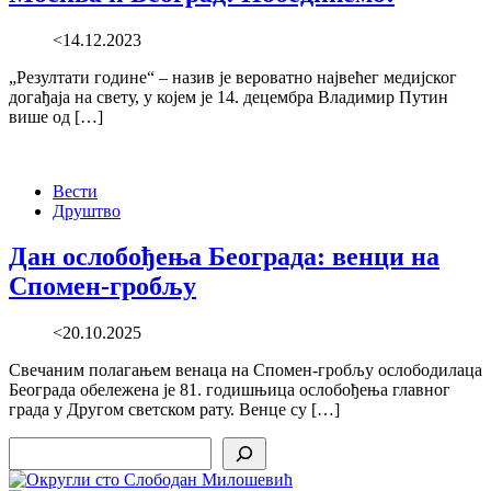
<14.12.2023
„Резултати године“ – назив је вероватно највећег медијског
догађаја на свету, у којем је 14. децембра Владимир Путин
више од […]
Вести
Друштво
Дан ослобођења Београда: венци на
Спомен-гробљу
<20.10.2025
Свечаним полагањем венаца на Спомен-гробљу ослободилаца
Београда обележена је 81. годишњица ослобођења главног
града у Другом светском рату. Венце су […]
Search