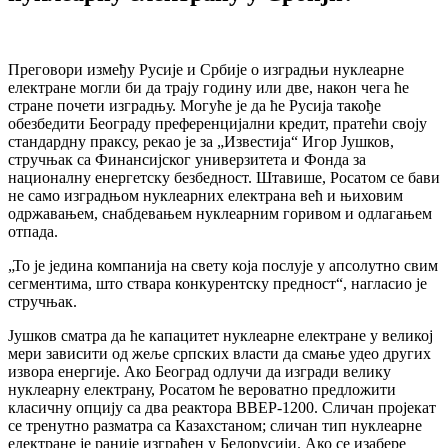
Преговори између Русије и Србије о изградњи нуклеарне
електране могли би да трају годину или две, након чега ће
стране почети изградњу. Могуће је да ће Русија такође
обезбедити Београду преференцијални кредит, пратећи своју
стандардну праксу, рекао је за „Известија“ Игор Јушков,
стручњак са Финансијског универзитета и Фонда за
националну енергетску безбедност. Штавише, Росатом се бави
не само изградњом нуклеарних електрана већ и њиховим
одржавањем, снабдевањем нуклеарним горивом и одлагањем
отпада.
„То је једина компанија на свету која послује у апсолутно свим
сегментима, што ствара конкурентску предност“, нагласио је
стручњак.
Јушков сматра да ће капацитет нуклеарне електране у великој
мери зависити од жеље српских власти да смање удео других
извора енергије. Ако Београд одлучи да изгради велику
нуклеарну електрану, Росатом ће вероватно предложити
класичну опцију са два реактора ВВЕР-1200. Сличан пројекат
се тренутно разматра са Казахстаном; сличан тип нуклеарне
електране је раније изграђен у Белорусији. Ако се изабере