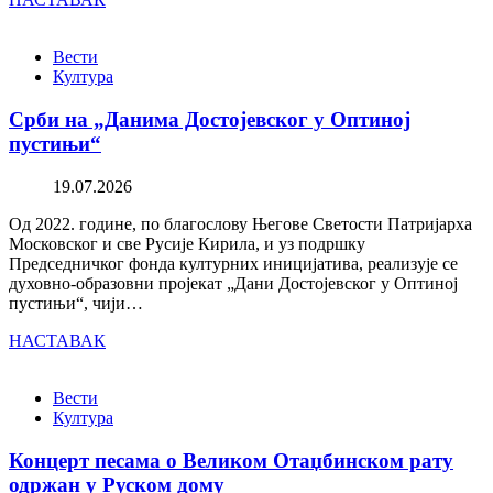
Вести
Култура
Срби на „Данима Достојевског у Оптиној
пустињи“
19.07.2026
Од 2022. године, по благослову Његове Светости Патријарха
Московског и све Русије Кирила, и уз подршку
Председничког фонда културних иницијатива, реализује се
духовно-образовни пројекат „Дани Достојевског у Оптиној
пустињи“, чији…
НАСТАВАК
Вести
Култура
Концерт песама о Великом Отаџбинском рату
одржан у Руском дому