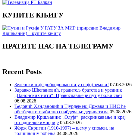
КУПИТЕ КЊИГУ
ПРАТИТЕ НАС НА ТЕЛЕГРАМУ
Recent Posts
Зеленски није добродошао ни у својој земљи!
07.08.2026
Здравко Шћепановић, градитељ братства и уредник
„Панонских нити“: Православље је пут у бољи свет
06.08.2026
Ђедовић Хандановић и Тјурдењев: Држава и НИС ће
обезбедити стабилно снабдевање дериватима
05.08.2026
Владимир Кршљанин: „Олуја“, раскринкавање и крај
отпадничке империје
05.08.2026
Жорж Скригин (1910-1997) – њему у спомен, на
годишњицу рођења
04.08.2026