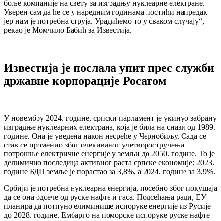
боље компаније на свету за изградњу нуклеарне електране.
Уверен сам да ће се у наредним годинама постићи напредак
јер нам је потребна струја. Урадићемо то у сваком случају“,
рекао је Момчило Бабић за Известија.
Известија је послала упит прес служби
државне корпорације Росатом
У новембру 2024. године, српски парламент је укинуо забрану
изградње нуклеарних електрана, која је била на снази од 1989.
године. Она је уведена након несреће у Чернобиљу. Сада се
став се променио због очекиваног учетворостручења
потрошње електричне енергије у земљи до 2050. године. То је
делимично последица активног раста српске економије: 2023.
године БДП земље је порастао за 3,8%, а 2024. године за 3,9%.
Србији је потребна нуклеарна енергија, посебно због покушаја
да се она одсече од руске нафте и гаса. Подсећања ради, ЕУ
планира да потпуно елиминише испоруке енергије из Русије
до 2028. године. Ембарго на поморске испоруке руске нафте