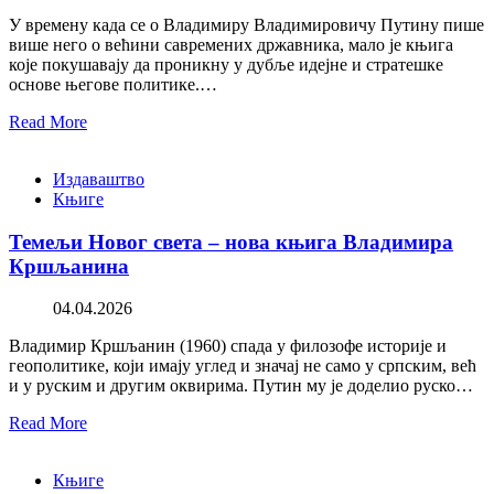
У времену када се о Владимиру Владимировичу Путину пише
више него о већини савремених државника, мало је књига
које покушавају да проникну у дубље идејне и стратешке
основе његове политике.…
Read More
Издаваштво
Књиге
Темељи Новог света – нова књига Владимира
Кршљанина
04.04.2026
Владимир Кршљанин (1960) спада у филозофе историје и
геополитике, који имају углед и значај не само у српским, већ
и у руским и другим оквирима. Путин му је доделио руско…
Read More
Књиге