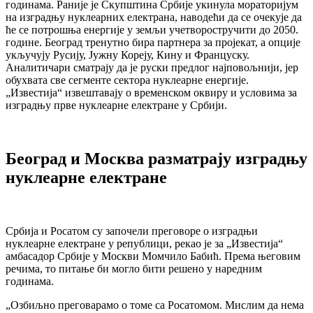
годинама. Раније је Скупштина Србије укинула мораторијум
на изградњу нуклеарних електрана, наводећи да се очекује да
ће се потрошња енергије у земљи учетворостручити до 2050.
године. Београд тренутно бира партнера за пројекат, а опције
укључују Русију, Јужну Кореју, Кину и Француску.
Аналитичари сматрају да је руски предлог најповољнији, јер
обухвата све сегменте сектора нуклеарне енергије.
„Известија“ извештавају о временском оквиру и условима за
изградњу прве нуклеарне електране у Србији.
Београд и Москва разматрају изградњу
нуклеарне електране
Србија и Росатом су започели преговоре о изградњи
нуклеарне електране у републици, рекао је за „Известија“
амбасадор Србије у Москви Момчило Бабић. Према његовим
речима, то питање би могло бити решено у наредним
годинама.
„Озбиљно преговарамо о томе са Росатомом. Мислим да нема