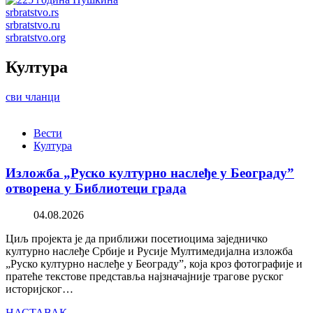
srbratstvo.rs
srbratstvo.ru
srbratstvo.org
Култура
сви чланци
Вести
Култура
Изложба „Руско културно наслеђе у Београду”
отворена у Библиотеци града
04.08.2026
Циљ пројекта је да приближи посетиоцима заједничко
културно наслеђе Србије и Русије Мултимедијална изложба
„Руско културно наслеђе у Београду”, која кроз фотографије и
пратеће текстове представља најзначајније трагове руског
историјског…
НАСТАВАК