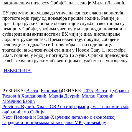
националном интересу Србије“, нагласио је Милан Лазовић.
ЕУ тренутно покушава да утиче на српске власти користећи
протесте који трају од новембра прошле године. Раније је
прес-биро руске Спољне обавештајне службе известио да су
немири у Србији, у којима учествују млади људи, повезани са
субверзивним активностима ЕУ, чији је циљ инсталирање
лојалног руководства. Према извештају, покушај „обојене
револуције“ одржаће се 1. новембра — на годишњицу
трагедије на железничкој станици у Новом Саду 1. новембра
2024. године, у којој је погинуло 16 људи. Српски председник
је већ захвалио руским обавештајним службама на упозорењу.
[ИЗВЕСТИЈА]
РУБРИКА:
Вести
,
Економија
ОЗНАКЕ:
2025
,
Вести
,
Дубравка
Ђедовић Хандановић
,
Марија Деурић
,
Милан Лазовић
,
Момчило Бабић
Post
Previous:
Вучић: Хвала СВР на информацијама – спремни смо,
одбранићемо Србију
navigation
Next:
Поповић и Боцан-Харченко детаљно о економској
сарадњи и припремама за заседање МК у новембру