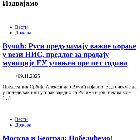
Издвајамо
Вести
Држава
Вучић: Руси предузимају важне кораке
у вези НИС, предлог за продају
муниције ЕУ учињен пре пет година
<09.11.2025
Председник Србије Александар Вучић изјавио је да очекује да
у понедељак или уторак заједно са Русима и још неким које
[…]
Вести
Држава
Москва и Београд: Победићемо!