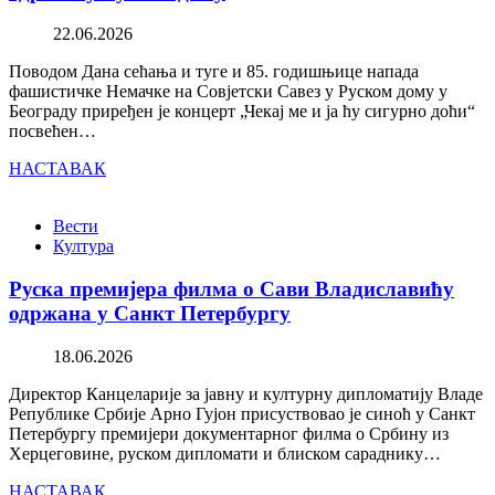
22.06.2026
Поводом Дана сећања и туге и 85. годишњице напада
фашистичке Немачке на Совјетски Савез у Руском дому у
Београду приређен је концерт „Чекај ме и ја ћу сигурно доћи“
посвећен…
НАСТАВАК
Вести
Култура
Руска премијера филма о Сави Владиславићу
одржана у Санкт Петербургу
18.06.2026
Директор Канцеларије за јавну и културну дипломатију Владе
Републике Србије Арно Гујон присуствовао је синоћ у Санкт
Петербургу премијери документарног филма о Србину из
Херцеговине, руском дипломати и блиском сараднику…
НАСТАВАК