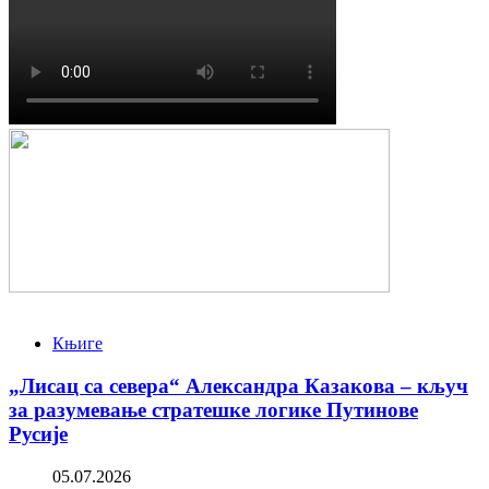
Књиге
„Лисац са севера“ Александра Казакова – кључ
за разумевање стратешке логике Путинове
Русије
05.07.2026