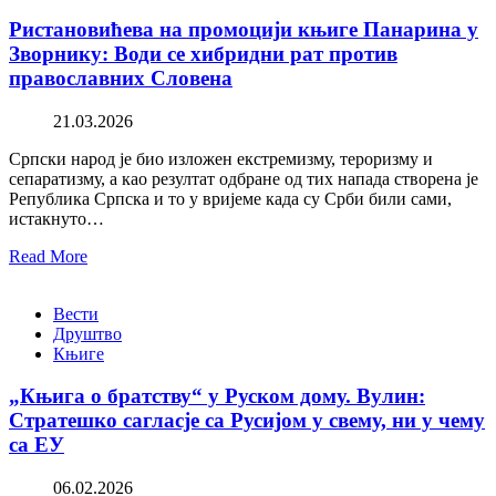
Ристановићева на промоцији књиге Панарина у
Зворнику: Води се хибридни рат против
православних Словена
21.03.2026
Српски народ је био изложен екстремизму, тероризму и
сепаратизму, а као резултат одбране од тих напада створена је
Република Српска и то у вријеме када су Срби били сами,
истакнуто…
Read More
Вести
Друштво
Књиге
„Књига о братству“ у Руском дому. Вулин:
Стратешко сагласје са Русијом у свему, ни у чему
са ЕУ
06.02.2026