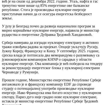
већ је на снази од децембра 2022. године. Угаљ, нафта и гас
тренутно чине више од 85% енергетике ове балканске
републике. Стога је производња нуклеарне енергије
приступачан начин да се осигура енергетска безбедност
земље.
У јулу је Београд почео да развија национални програм за
мирно коришћење нуклеарне енергије, најавила је министар
рударства и енергетике Дубравка Ђедовић Хандановић.
Србија намерава да изгради нуклеарну електрану и активно
тражи извођача радова за пројекат. Опције укључују Русију,
Јужну Кореју, Француску и Кину. У септембру 2025. године,
српска влада је потписала два меморандума о разумевању са
јужнокорејском компанијом KHNP о сарадњи у области
нуклеарне енергије. Ова компанија је већ победила на тендеру
за реконструкцију енергетског блока у нуклеарној електрани
Чернаводе у Румунији.
Прошле године, Министарство енергетике Републике Србије
ангажовало је и француску компанију EDF да спроведе
студију о потенцијалној употреби производње нуклеарне
енергије. Иако Француска има богато искуство у нуклеарном
сектору, Париз дуго није градио нове нуклеарне електране,
истакла је министар енергетике Републике Србије Ђедовић