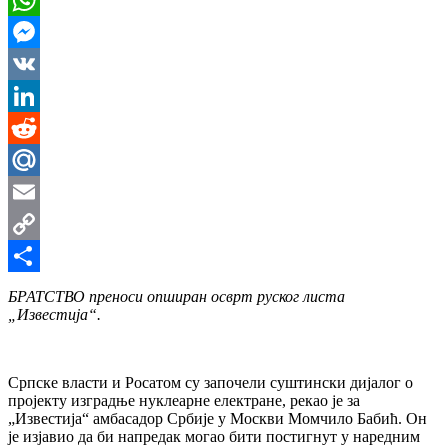
WhatsApp
Messenger
VK
LinkedIn
Reddit
Mail.Ru
Email
Copy
Link
Share
БРАТСТВО преноси опширан осврт руског листа
„Известија“.
Српске власти и Росатом су започели суштински дијалог о
пројекту изградње нуклеарне електране, рекао је за
„Известија“ амбасадор Србије у Москви Момчило Бабић. Он
је изјавио да би напредак могао бити постигнут у наредним