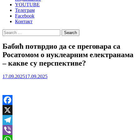
YOUTUBE
Телеграм
Facebook
Контакт
Search
for:
Бабић потврдио да се преговара са
Росатомом о нуклеарним електранама
– какве су перспективе?
17.09.2025
17.09.2025
Facebook
X
Telegram
Viber