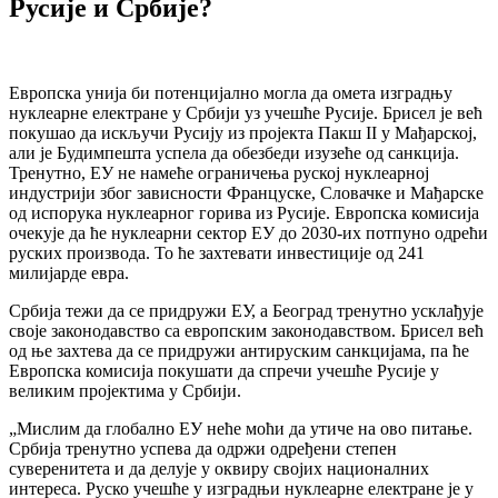
Русије и Србије?
Европска унија би потенцијално могла да омета изградњу
нуклеарне електране у Србији уз учешће Русије. Брисел је већ
покушао да искључи Русију из пројекта Пакш II у Мађарској,
али је Будимпешта успела да обезбеди изузеће од санкција.
Тренутно, ЕУ не намеће ограничења руској нуклеарној
индустрији због зависности Француске, Словачке и Мађарске
од испорука нуклеарног горива из Русије. Европска комисија
очекује да ће нуклеарни сектор ЕУ до 2030-их потпуно одрећи
руских производа. То ће захтевати инвестиције од 241
милијарде евра.
Србија тежи да се придружи ЕУ, а Београд тренутно усклађује
своје законодавство са европским законодавством. Брисел већ
од ње захтева да се придружи антируским санкцијама, па ће
Европска комисија покушати да спречи учешће Русије у
великим пројектима у Србији.
„Мислим да глобално ЕУ неће моћи да утиче на ово питање.
Србија тренутно успева да одржи одређени степен
суверенитета и да делује у оквиру својих националних
интереса. Руско учешће у изградњи нуклеарне електране је у