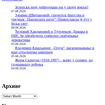
Зеленски није добродошао ни у својој земљи!
07.08.2026
Здравко Шћепановић, градитељ братства и
уредник „Панонских нити“: Православље је пут у
бољи свет
06.08.2026
Ђедовић Хандановић и Тјурдењев: Држава и
НИС ће обезбедити стабилно снабдевање
дериватима
05.08.2026
Владимир Кршљанин: „Олуја“, раскринкавање и
крај отпадничке империје
05.08.2026
Жорж Скригин (1910-1997) – њему у спомен, на
годишњицу рођења
04.08.2026
Архиве
Архиве