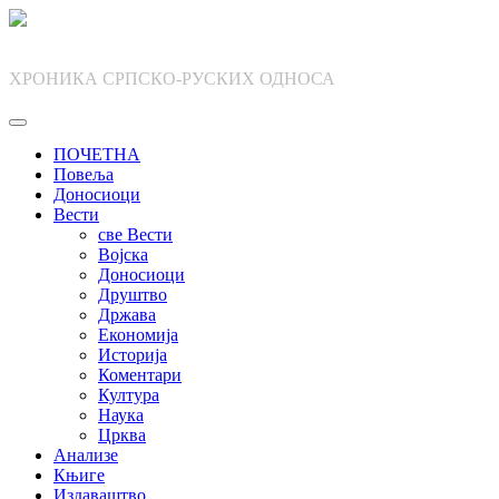
Skip
to
content
ХРОНИКА СРПСКО-РУСКИХ ОДНОСА
ПОЧЕТНА
Повеља
Доносиоци
Вести
све Вести
Војска
Доносиоци
Друштво
Држава
Економија
Историја
Коментари
Култура
Наука
Црква
Анализе
Књиге
Издаваштво