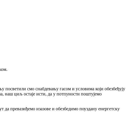
ком.
у посветили смо снабдевању гасом и условима који обезбеђују
а, наш циљ остаје исти, да у потпуности поштујемо
пут да превазиђемо изазове и обезбедимо поуздану енергетску