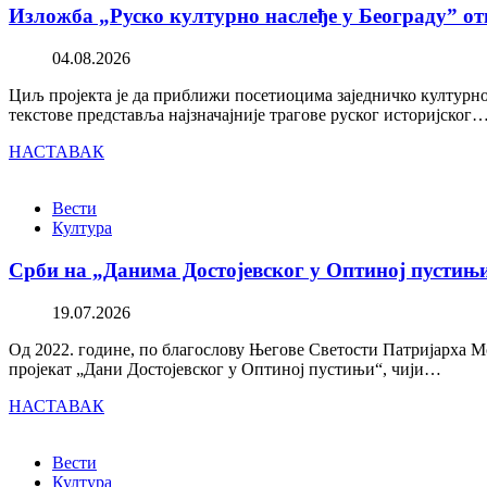
Изложба „Руско културно наслеђе у Београду” от
04.08.2026
Циљ пројекта је да приближи посетиоцима заједничко културно 
текстове представља најзначајније трагове руског историјског
НАСТАВАК
Вести
Култура
Срби на „Данима Достојевског у Оптиној пустињ
19.07.2026
Од 2022. године, по благослову Његове Светости Патријарха М
пројекат „Дани Достојевског у Оптиној пустињи“, чији…
НАСТАВАК
Вести
Култура