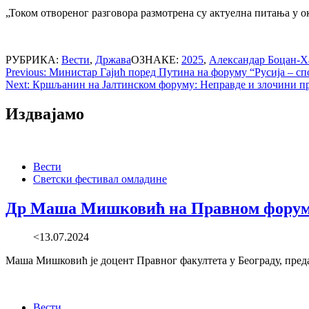
„Током отвореног разговора размотрена су актуелна питања у 
РУБРИКА:
Вести
,
Држава
ОЗНАКЕ:
2025
,
Александар Боцан-Х
Post
Previous:
Министар Гајић поред Путина на форуму “Русија – сп
Next:
Кршљанин на Јалтинском форуму: Неправде и злочини про
navigation
Издвајамо
Вести
Светски фестивал омладине
Др Маша Мишковић на Правном форуму
<13.07.2024
Маша Мишковић је доцент Правног факултета у Београду, предав
Вести