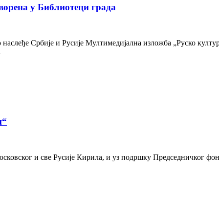
ворена у Библиотеци града
наслеђе Србије и Русије Мултимедијална изложба „Руско културн
…
и“
осковског и све Русије Кирила, и уз подршку Председничког фон