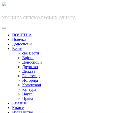
Skip
to
content
ХРОНИКА СРПСКО-РУСКИХ ОДНОСА
ПОЧЕТНА
Повеља
Доносиоци
Вести
све Вести
Војска
Доносиоци
Друштво
Држава
Економија
Историја
Коментари
Култура
Наука
Црква
Анализе
Књиге
Издаваштво