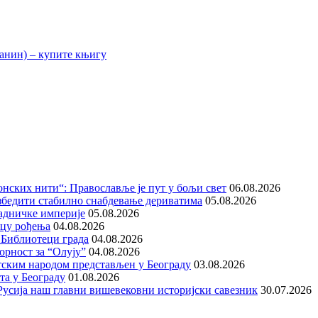
нских нити“: Православље је пут у бољи свет
06.08.2026
збедити стабилно снабдевање дериватима
05.08.2026
адничке империје
05.08.2026
ицу рођења
04.08.2026
 Библиотеци града
04.08.2026
орност за “Олују”
04.08.2026
тским народом представљен у Београду
03.08.2026
та у Београду
01.08.2026
е Русија наш главни вишевековни историјски савезник
30.07.2026