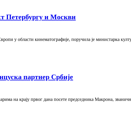
кт Петербургу и Москви
ј Европи у области кинематографије, поручила је министарка ку
анцуска партнер Србије
арима на крају првог дана посете председника Макрона, званичн