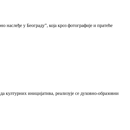
о наслеђе у Београду”, која кроз фотографије и пратеће
да културних иницијатива, реализује се духовно-образовни