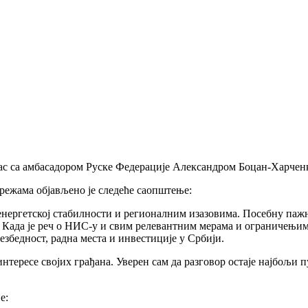
ас са амбасадором Руске Федерације Александром Боцан-Харчен
режама објављено је следеће саопштење:
нергетској стабилности и регионалним изазовима. Посебну пажњ
 Када је реч о НИС-у и свим релевантним мерама и ограничењим
езбедност, радна места и инвестиције у Србији.
нтересе својих грађана. Уверен сам да разговор остаје најбољи 
е: