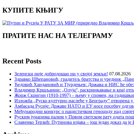
КУПИТЕ КЊИГУ
ПРАТИТЕ НАС НА ТЕЛЕГРАМУ
Recent Posts
Зеленски није добродошао ни у својој земљи!
07.08.2026
Здравко Шћепановић, градитељ братства и уредник „Пано
Ђедовић Хандановић и Тјурдењев: Држава и НИС ће обе
Владимир Кршљанин: „Олуја“, раскринкавање и крај отп
Жорж Скригин (1910-1997) – њему у спомен, на годишњ
Изложба „Руско културно наслеђе у Београду” отворена у
Амбасада Русије: Државе НАТО и ЕУ носе посебну одгов
Међународни конкурс о нацистичком геноциду над совје
Руским јунацима палим у Првом светском рату одата пош
Славенко Терзић: Путинова изјава – још један доказ да ј