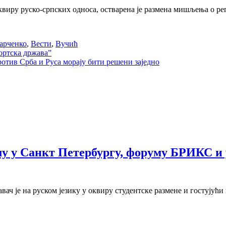
оквиру руско-српских односа, остварена је размена мишљења о 
арченко
,
Вести
,
Вучић
ортска држава”
тив Срба и Руса морају бити решени заједно
 у Санкт Петербургу, форуму БРИКС и 
ач је на руском језику у оквиру студентске размене и гостујући