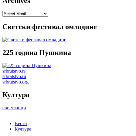
Archives
Archives
Светски фестивал омладине
225 година Пушкина
srbratstvo.rs
srbratstvo.ru
srbratstvo.org
Култура
сви чланци
Вести
Култура