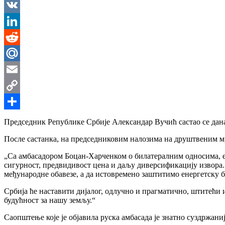
Messenger
VK
LinkedIn
Reddit
Mail.Ru
Email
Copy
Link
Share
Председник Републике Србије Александар Вучић састао се дан
После састанка, на председниковим налозима на друштвеним м
„Са амбасадором Боцан-Харченком о билатералним односима, е
сигурност, предвидивост цена и даљу диверсификацију извора.
међународне обавезе, а да истовремено заштитимо енергетску б
Србија ће наставити дијалог, одлучно и прагматично, штитећи и
будућност за нашу земљу.“
Саопштење које је објавила руска амбасада је знатно суздржаниј