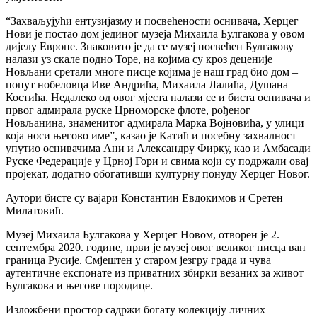
“Захваљујући ентузијазму и посвећености оснивача, Херцег
Нови је постао дом јединог музеја Михаила Булгакова у овом
дијелу Европе. Знаковито је да се музеј посвећен Булгакову
налази уз скале подно Торе, на којима су кроз деценије
Новљани сретали многе писце којима је наш град био дом –
попут нобеловца Иве Андрића, Михаила Лалића, Душана
Костића. Недалеко од овог мјеста налази се и биста оснивача и
првог адмирала руске Црноморске флоте, рођеног
Новљанина, знаменитог адмирала Марка Војновића, у улици
која носи његово име”, казао је Катић и посебну захвалност
упутио оснивачима Ани и Александру Фирку, као и Амбасади
Руске Федерације у Црној Гори и свима који су подржали овај
пројекат, додатно обогативши културну понуду Херцег Новог.
Аутори бисте су вајари Константин Евдокимов и Сретен
Милатовић.
Музеј Михаила Булгакова у Херцег Новом, отворен је 2.
септембра 2020. године, први је музеј овог великог писца ван
граница Русије. Смјештен у старом језгру града и чува
аутентичне експонате из приватних збирки везаних за живот
Булгакова и његове породице.
Изложбени простор садржи богату колекцију личних