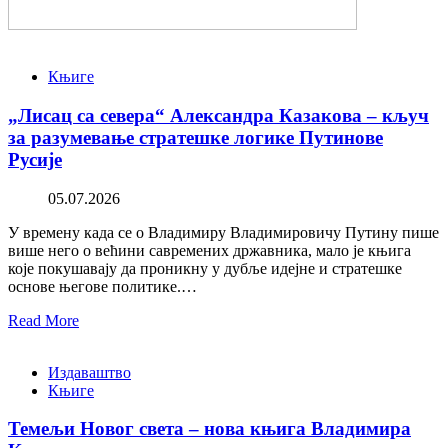
Књиге
„Лисац са севера“ Александра Казакова – кључ
за разумевање стратешке логике Путинове
Русије
05.07.2026
У времену када се о Владимиру Владимировичу Путину пише
више него о већини савремених државника, мало је књига
које покушавају да проникну у дубље идејне и стратешке
основе његове политике.…
Read More
Издаваштво
Књиге
Темељи Новог света – нова књига Владимира