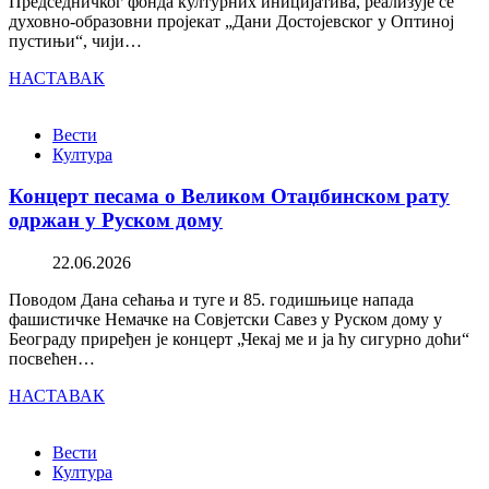
Председничког фонда културних иницијатива, реализује се
духовно-образовни пројекат „Дани Достојевског у Оптиној
пустињи“, чији…
НАСТАВАК
Вести
Култура
Концерт песама о Великом Отаџбинском рату
одржан у Руском дому
22.06.2026
Поводом Дана сећања и туге и 85. годишњице напада
фашистичке Немачке на Совјетски Савез у Руском дому у
Београду приређен је концерт „Чекај ме и ја ћу сигурно доћи“
посвећен…
НАСТАВАК
Вести
Култура