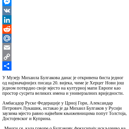
WhatsApp
Messenger
VK
LinkedIn
Reddit
Mail.Ru
Email
Copy
Link
Share
У Музеју Михаила Булгакова данас је откривена биста једног
од најзначајнијих писаца 20. вијека, чиме је Херцег Нови још
једном потврдио своје мјесто на културној мапи Европе као
простор сусрета великих имена и универзалних вриједности.
Амбасадор Руске Федерације у Црној Гори, Александар
Петрович Лукашик, истакао је да Михаил Булгаков у Русији
заузима мјесто равно највећим књижевницима попут Толстоја,
Достојевског и Куприна.
„Многи се, када говоре о Булгакову, фокусирају искључиво на