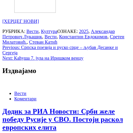
[ХЕРЦЕГ НОВИ]
РУБРИКА:
Вести
,
Култура
ОЗНАКЕ:
2025
,
Александар
Петрович Лукашик
,
Вести
,
Константин Евдокимов
,
Сретен
Милатовић.
,
Стеван Катић
Post
Previous:
Српска поезија и руско срце – љубав Десанке и
Сергеја
navigation
Next:
Каћуша 7. јула на Иришком венцу
Издвајамо
Вести
Коментари
Додик за РИА Новости: Срби желе
победу Русије у СВО. Постоји раскол
европских елита