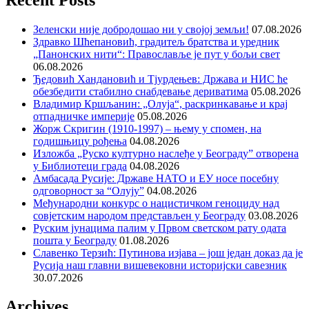
Зеленски није добродошао ни у својој земљи!
07.08.2026
Здравко Шћепановић, градитељ братства и уредник
„Панонских нити“: Православље је пут у бољи свет
06.08.2026
Ђедовић Хандановић и Тјурдењев: Држава и НИС ће
обезбедити стабилно снабдевање дериватима
05.08.2026
Владимир Кршљанин: „Олуја“, раскринкавање и крај
отпадничке империје
05.08.2026
Жорж Скригин (1910-1997) – њему у спомен, на
годишњицу рођења
04.08.2026
Изложба „Руско културно наслеђе у Београду” отворена
у Библиотеци града
04.08.2026
Амбасада Русије: Државе НАТО и ЕУ носе посебну
одговорност за “Олују”
04.08.2026
Међународни конкурс о нацистичком геноциду над
совјетским народом представљен у Београду
03.08.2026
Руским јунацима палим у Првом светском рату одата
пошта у Београду
01.08.2026
Славенко Терзић: Путинова изјава – још један доказ да је
Русија наш главни вишевековни историјски савезник
30.07.2026
Archives