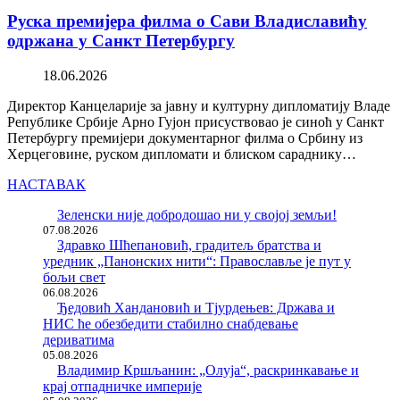
Руска премијера филма о Сави Владиславићу
одржана у Санкт Петербургу
18.06.2026
Директор Канцеларије за јавну и културну дипломатију Владе
Републике Србије Арно Гујон присуствовао је синоћ у Санкт
Петербургу премијери документарног филма о Србину из
Херцеговине, руском дипломати и блиском сараднику…
НАСТАВАК
Зеленски није добродошао ни у својој земљи!
07.08.2026
Здравко Шћепановић, градитељ братства и
уредник „Панонских нити“: Православље је пут у
бољи свет
06.08.2026
Ђедовић Хандановић и Тјурдењев: Држава и
НИС ће обезбедити стабилно снабдевање
дериватима
05.08.2026
Владимир Кршљанин: „Олуја“, раскринкавање и
крај отпадничке империје