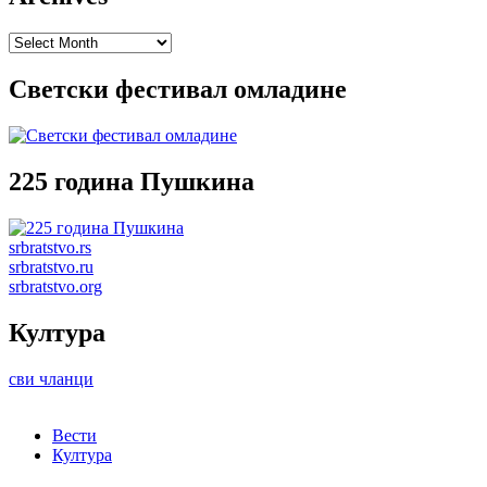
Archives
Светски фестивал омладине
225 година Пушкина
srbratstvo.rs
srbratstvo.ru
srbratstvo.org
Култура
сви чланци
Вести
Култура