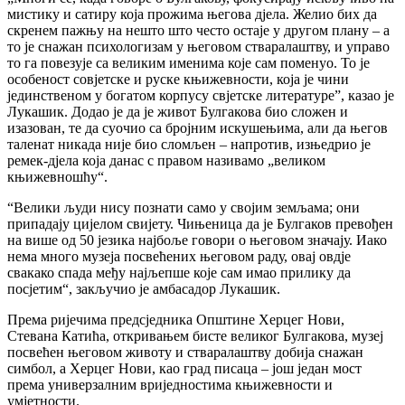
мистику и сатиру која прожима његова дјела. Желио бих да
скренем пажњу на нешто што често остаје у другом плану – а
то је снажан психологизам у његовом стваралаштву, и управо
то га повезује са великим именима које сам поменуо. То је
особеност совјетске и руске књижевности, која је чини
јединственом у богатом корпусу свјетске литературе”, казао је
Лукашик. Додао је да је живот Булгакова био сложен и
изазован, те да суочио са бројним искушењима, али да његов
таленат никада није био сломљен – напротив, изњедрио је
ремек-дјела која данас с правом називамо „великом
књижевношћу“.
“Велики људи нису познати само у својим земљама; они
припадају цијелом свијету. Чињеница да је Булгаков превођен
на више од 50 језика најбоље говори о његовом значају. Иако
нема много музеја посвећених његовом раду, овај овдје
свакако спада међу најљепше које сам имао прилику да
посјетим“, закључио је амбасадор Лукашик.
Према ријечима предсједника Општине Херцег Нови,
Стевана Катића, откривањем бисте великог Булгакова, музеј
посвећен његовом животу и стваралаштву добија снажан
симбол, а Херцег Нови, као град писаца – још један мост
према универзалним вриједностима књижевности и
умјетности.