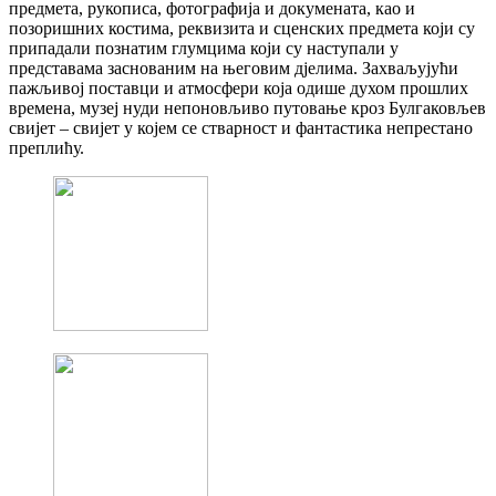
предмета, рукописа, фотографија и докумената, као и
позоришних костима, реквизита и сценских предмета који су
припадали познатим глумцима који су наступали у
представама заснованим на његовим дјелима. Захваљујући
пажљивој поставци и атмосфери која одише духом прошлих
времена, музеј нуди непоновљиво путовање кроз Булгаковљев
свијет – свијет у којем се стварност и фантастика непрестано
преплићу.