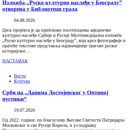
Изложба „Руско културно наслеђе у Београду”
отворена у Библиотеци града
04.08.2026
Циљ пројекта је да приближи посетиоцима заједничко
културно наслеђе Србије и Русије Мултимедијална изложба
„Руско културно наслеђе у Београду”, која кроз фотографије и
пратеће текстове представља најзначајније трагове руског
историјског…
НАСТАВАК
Вести
Култура
Срби на „Данима Достојевског у Оптиној
пустињи“
19.07.2026
Од 2022. године, по благослову Његове Светости Патријарха
Московског и све Русије Кирила, и уз подршку