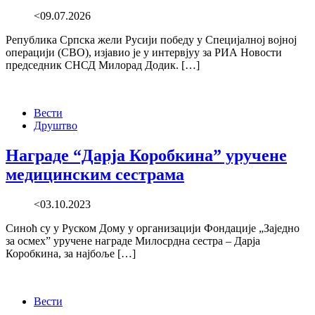
<09.07.2026
Република Српска жели Русији победу у Специјалној војној
операцији (СВО), изјавио је у интервјуу за РИА Новости
председник СНСД Милорад Додик. […]
Вести
Друштво
Награде “Дарја Коробкина” уручене
медицинским сестрама
<03.10.2023
Синоћ су у Руском Дому у организацији Фондације „Заједно
за осмех” уручене награде Милосрдна сестра – Дарја
Коробкина, за најбоље […]
Вести