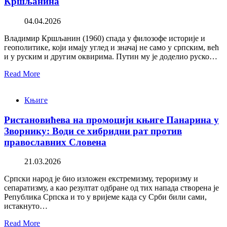
Кршљанина
04.04.2026
Владимир Кршљанин (1960) спада у филозофе историје и
геополитике, који имају углед и значај не само у српским, већ
и у руским и другим оквирима. Путин му је доделио руско…
Read More
Књиге
Ристановићева на промоцији књиге Панарина у
Зворнику: Води се хибридни рат против
православних Словена
21.03.2026
Српски народ је био изложен екстремизму, тероризму и
сепаратизму, а као резултат одбране од тих напада створена је
Република Српска и то у вријеме када су Срби били сами,
истакнуто…
Read More