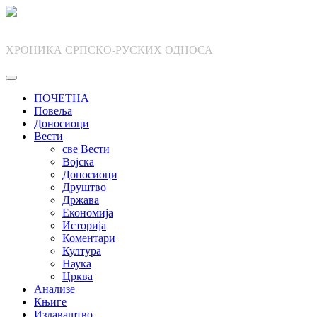
Skip
to
content
ХРОНИКА СРПСКО-РУСКИХ ОДНОСА
ПОЧЕТНА
Повеља
Доносиоци
Вести
све Вести
Војска
Доносиоци
Друштво
Држава
Економија
Историја
Коментари
Култура
Наука
Црква
Анализе
Књиге
Издаваштво