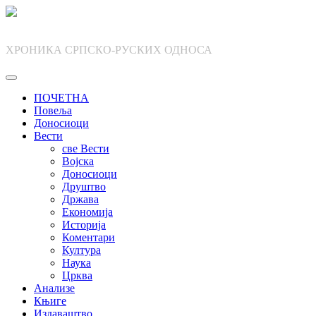
Skip
to
content
ХРОНИКА СРПСКО-РУСКИХ ОДНОСА
ПОЧЕТНА
Повеља
Доносиоци
Вести
све Вести
Војска
Доносиоци
Друштво
Држава
Економија
Историја
Коментари
Култура
Наука
Црква
Анализе
Књиге
Издаваштво