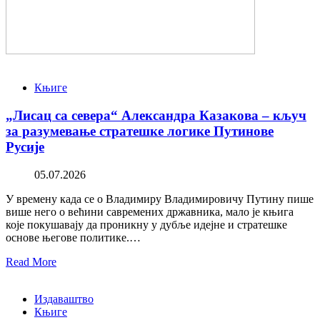
Књиге
„Лисац са севера“ Александра Казакова – кључ
за разумевање стратешке логике Путинове
Русије
05.07.2026
У времену када се о Владимиру Владимировичу Путину пише
више него о већини савремених државника, мало је књига
које покушавају да проникну у дубље идејне и стратешке
основе његове политике.…
Read More
Издаваштво
Књиге