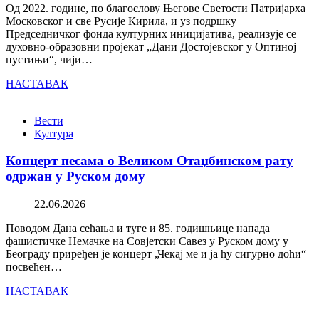
Од 2022. године, по благослову Његове Светости Патријарха
Московског и све Русије Кирила, и уз подршку
Председничког фонда културних иницијатива, реализује се
духовно-образовни пројекат „Дани Достојевског у Оптиној
пустињи“, чији…
НАСТАВАК
Вести
Култура
Концерт песама о Великом Отаџбинском рату
одржан у Руском дому
22.06.2026
Поводом Дана сећања и туге и 85. годишњице напада
фашистичке Немачке на Совјетски Савез у Руском дому у
Београду приређен је концерт „Чекај ме и ја ћу сигурно доћи“
посвећен…
НАСТАВАК