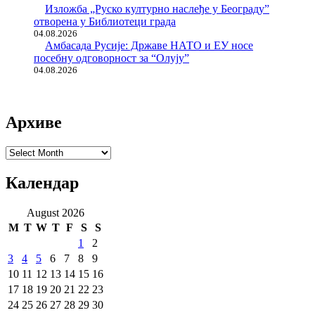
Изложба „Руско културно наслеђе у Београду”
отворена у Библиотеци града
04.08.2026
Амбасада Русије: Државе НАТО и ЕУ носе
посебну одговорност за “Олују”
04.08.2026
Архиве
Архиве
Календар
August 2026
M
T
W
T
F
S
S
1
2
3
4
5
6
7
8
9
10
11
12
13
14
15
16
17
18
19
20
21
22
23
24
25
26
27
28
29
30