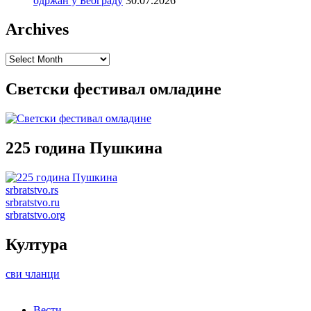
одржан у Београду
30.07.2026
Archives
Archives
Светски фестивал омладине
225 година Пушкина
srbratstvo.rs
srbratstvo.ru
srbratstvo.org
Култура
сви чланци
Вести