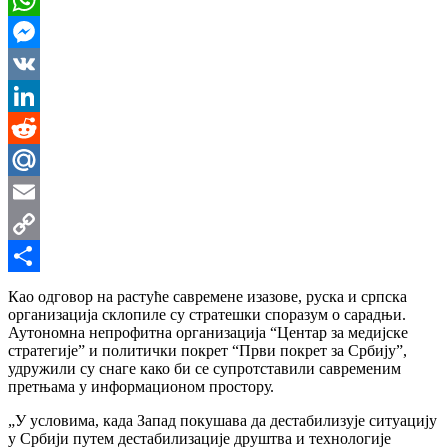
WhatsApp
Messenger
VK
LinkedIn
Reddit
Mail.Ru
Email
Copy
Link
Share
Као одговор на растуће савремене изазове, руска и српска
организација склопиле су стратешки споразум о сарадњи.
Аутономна непрофитна организација “Центар за медијске
стратегије” и политички покрет “Први покрет за Србију”,
удружили су снаге како би се супротставили савременим
претњама у информационом простору.
„У условима, када Запад покушава да дестабилизује ситуацију
у Србији путем дестабилизације друштва и технологије