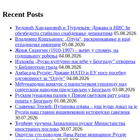
Recent Posts
Ђедовић Хандановић и Тјурдењев: Држава и НИС ће
обезбедити стабилно снабдевање дериватима
05.08.2026
Владимир Кршљанин: „Олуја“, раскринкавање и крај
отпадничке империје
05.08.2026
Жорж Скригин (1910-1997) – њему у спомен, на
годишњицу рођења
04.08.2026
Изложба „Руско културно наслеђе у Београду” отворена
у Библиотеци града
04.08.2026
Амбасада Русије: Државе НАТО и ЕУ носе посебну
одговорност за “Олују”
04.08.2026
Међународни конкурс о нацистичком геноциду над
совјетским народом представљен у Београду
03.08.2026
Руским јунацима палим у Првом светском рату одата
пошта у Београду
01.08.2026
Славенко Терзић: Путинова изјава – још један доказ да је
Русија наш главни вишевековни историјски савезник
30.07.2026
Ђурђеву уручена Захвалница руског Министарства
иностраних послова
30.07.2026
Округли сто поводом Дана Ратне морнарице Русије