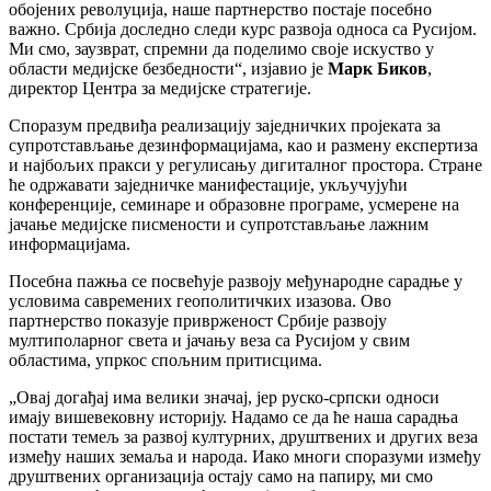
обојених револуција, наше партнерство постаје посебно
важно. Србија доследно следи курс развоја односа са Русијом.
Ми смо, заузврат, спремни да поделимо своје искуство у
области медијске безбедности“, изјавио је
Марк Биков
,
директор Центра за медијске стратегије.
Споразум предвиђа реализацију заједничких пројеката за
супротстављање дезинформацијама, као и размену експертиза
и најбољих пракси у регулисању дигиталног простора. Стране
ће одржавати заједничке манифестације, укључујући
конференције, семинаре и образовне програме, усмерене на
јачање медијске писмености и супротстављање лажним
информацијама.
Посебна пажња се посвећује развоју међународне сарадње у
условима савремених геополитичких изазова. Ово
партнерство показује приврженост Србије развоју
мултиполарног света и јачању веза са Русијом у свим
областима, упркос спољним притисцима.
„Овај догађај има велики значај, јер руско-српски односи
имају вишевековну историју. Надамо се да ће наша сарадња
постати темељ за развој културних, друштвених и других веза
између наших земаља и народа. Иако многи споразуми између
друштвених организација остају само на папиру, ми смо