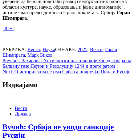
уверени да ће наш подстаћи развој свеобухватних односа у
области културе, науке, образовања и јавне дипломатије“,
истиче члан председништва Првог покрета за Србију
Горан
Шимпрага
.
[ЈСН]
РУБРИКА:
Вести
,
Наука
ОЗНАКЕ:
2025
,
Вести
,
Горан
Шимпрага
,
Марк Биков
Post
Previous:
Захарова: Антисрпски пактови које Запад ствара на
Балкану газе Дејтон и Резолуцију 1244 и прете ратом
navigation
Next:
О историјским везама Срба са подручја Шида и Русије
Издвајамо
Вести
Држава
Вучић: Србија не уводи санкције
Русији