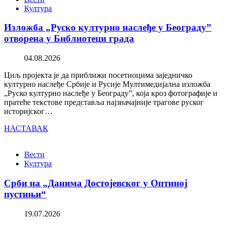
Култура
Изложба „Руско културно наслеђе у Београду”
отворена у Библиотеци града
04.08.2026
Циљ пројекта је да приближи посетиоцима заједничко
културно наслеђе Србије и Русије Мултимедијална изложба
„Руско културно наслеђе у Београду”, која кроз фотографије и
пратеће текстове представља најзначајније трагове руског
историјског…
НАСТАВАК
Вести
Култура
Срби на „Данима Достојевског у Оптиној
пустињи“
19.07.2026