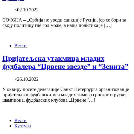
<02.10.2022
СОФИЈА – „Србија не уводи санкције Русији, јер се бори за
своју политику где год може, а наша политика је […]
Вести
Пријатељска утакмица младих
фудбалера “Црвене звезде” и “Зенита”
<26.10.2022
У оквиру посете делегације Санкт Петербурга организован је
пријатељски фудбалски меч младих тимова српског и руског
шампиона, фудбалских клубова „Црвене […]
Вести
Култура