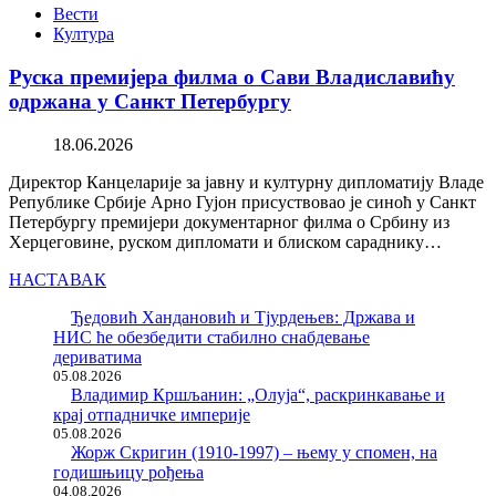
Вести
Култура
Руска премијера филма о Сави Владиславићу
одржана у Санкт Петербургу
18.06.2026
Директор Канцеларије за јавну и културну дипломатију Владе
Републике Србије Арно Гујон присуствовао је синоћ у Санкт
Петербургу премијери документарног филма о Србину из
Херцеговине, руском дипломати и блиском сараднику…
НАСТАВАК
Ђедовић Хандановић и Тјурдењев: Држава и
НИС ће обезбедити стабилно снабдевање
дериватима
05.08.2026
Владимир Кршљанин: „Олуја“, раскринкавање и
крај отпадничке империје
05.08.2026
Жорж Скригин (1910-1997) – њему у спомен, на
годишњицу рођења
04.08.2026