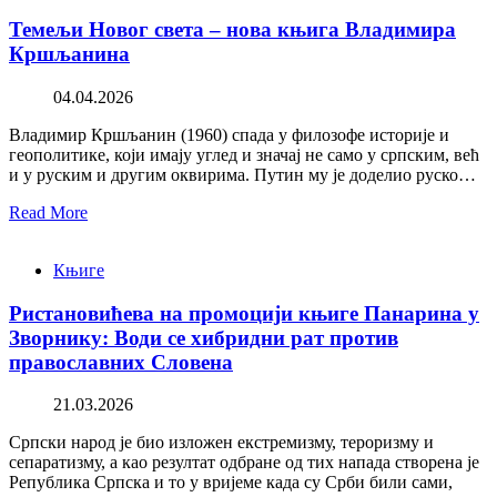
Темељи Новог света – нова књига Владимира
Кршљанина
04.04.2026
Владимир Кршљанин (1960) спада у филозофе историје и
геополитике, који имају углед и значај не само у српским, већ
и у руским и другим оквирима. Путин му је доделио руско…
Read More
Књиге
Ристановићева на промоцији књиге Панарина у
Зворнику: Води се хибридни рат против
православних Словена
21.03.2026
Српски народ је био изложен екстремизму, тероризму и
сепаратизму, а као резултат одбране од тих напада створена је
Република Српска и то у вријеме када су Срби били сами,