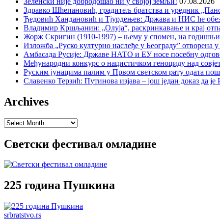
Зеленски није добродошао ни у својој земљи!
07.08.2026
Здравко Шћепановић, градитељ братства и уредник „Пано
Ђедовић Хандановић и Тјурдењев: Држава и НИС ће обе
Владимир Кршљанин: „Олуја“, раскринкавање и крај отп
Жорж Скригин (1910-1997) – њему у спомен, на годишњ
Изложба „Руско културно наслеђе у Београду” отворена у
Амбасада Русије: Државе НАТО и ЕУ носе посебну одгов
Међународни конкурс о нацистичком геноциду над совје
Руским јунацима палим у Првом светском рату одата пош
Славенко Терзић: Путинова изјава – још један доказ да ј
Archives
Archives
Светски фестивал омладине
225 година Пушкина
srbratstvo.rs