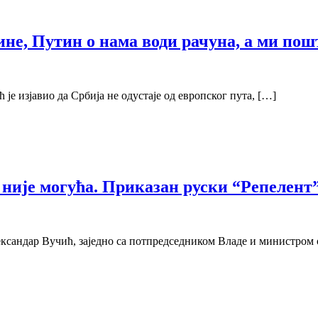
ине, Путин о нама води рачуна, а ми пош
је изјавио да Србија не одустаје од европског пута, […]
 није могућа. Приказан руски “Репелент
ександар Вучић, заједно са потпредседником Владе и министро