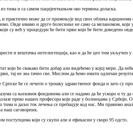
 из тима и са самом пацијенткињом око термина доласка.
, и практично може да се примењује код свих облика карцинома а
димо. Овде имамо и друге болеснике не само са меланомом, који у
који су већ у процедури ће бити први који ће бити доведени овде
исти и вештачка интелигенција, као и да ће цео тим укључен у 
тат који ће свакако бити добар али видећемо у којој мери. Да нећ
 први, тај не зна тачно све. Мислим да ћемо имати одличан резулта
 Српске ће се лечити о трошку здравственог фонда и зато су про
ума са њиховим фондовима али се надамо да ће ускоро и ту да н
 долазе преко наших професора који раде у болницама у Србији. О
ео тима и даљи ток лечења се пребацује код нас. Ми правимо анали
ва наш саговорник.
м поступцима који су скупи али и ефикасни у скоро 95 одсто.