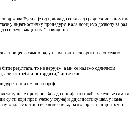
ли држава Русија је одлучила да се за сада ради са меланомима
лазе у дијагностичку процедуру. Када добијемо дозволу за рад
 да се лече вакцином,“ наводи он.
овај процес о самом раду на вакцини говорити на опсежној
е бити резултата, то не верујем, а ми се надамо одличном
т, али то треба и потврдити,“ истиче он.
цедуре за њих мало спорије.
астану неке промене. За сада пацијенти плаћају лечење сами а
ни су ти који први улазе у случај и дијагностику шаљу нама
зу, онда се организује видео веза, разговор са пацијентом и