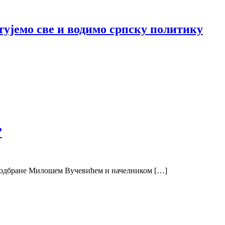
тујемо све и водимо српску политику
”
м одбране Милошем Вучевићем и начелником […]