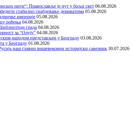
нских нити“: Православље је пут у бољи свет
06.08.2026
збедити стабилно снабдевање дериватима
05.08.2026
адничке империје
05.08.2026
ицу рођења
04.08.2026
 Библиотеци града
04.08.2026
орност за “Олују”
04.08.2026
тским народом представљен у Београду
03.08.2026
та у Београду
01.08.2026
е Русија наш главни вишевековни историјски савезник
30.07.2026