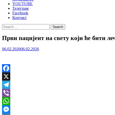
YOUTUBE
Телеграм
Facebook
Контакт
Search
for:
Први пацијент на свету који ће бити л
06.02.2026
06.02.2026
Facebook
X
Telegram
Viber
WhatsApp