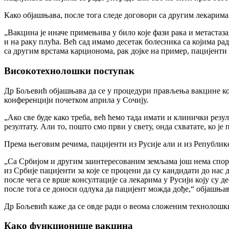
Како објашњава, после тога следе договори са другим лекарима
„Вакцина је иначе примењива у било које фази рака и метастаза
и на раку плућа. Већ сад имамо десетак болесника са којима ра
са другим врстама карционома, рак дојке на пример, пацијенти 
Високотехнолошки поступак
Др Бољевић објашњава да се у процедури прављења вакцине кор
конференцији почетком априла у Сочију.
„Ако све буде како треба, већ ћемо тада имати и клинички резул
резултату. Али то, пошто смо први у свету, онда схватате, ко је
Према његовим речима, пацијенти из Русије али и из Републике
„Са Србијом и другим заинтересованим земљама још нема спораз
из Србије пацијенти за које се процени да су кандидати до нас
после чега се врше консултације са лекарима у Русији коју су д
после тога се доноси одлука да пацијент можда дође,“ објашња
Др Бољевић каже да се овде ради о веома сложеним технолошки
Како функционише вакцина