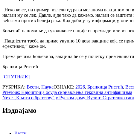
„Неко ко се, на пример, излечи од рака меланома вакцином он 
налази му се лек. Дакле, ајде тако да кажемо, налази се заштит
већ само против ћелија рака. Кад добију ту информацију, оне зна
Бољевић напомиње да уколико се пацијент прехлади или из неко
„Пацијенти треба да приме укупно 10 доза вакцине која се прима
ефективно,“ каже он.
Према речима Бољевића, вакцина ће се у почетку примењивати н
Бранкица Ристић
[СПУТЊИК]
РУБРИКА:
Вести
,
Наука
ОЗНАКЕ:
2026
,
Бранкица Ристић
,
Вес
Post
Previous:
Најоштрија осуда скрнављења тековина антифашизма
Next:
„Књига о братству“ у Руском дому. Вулин: Стратешко сагла
navigation
Издвајамо
Вести