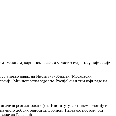
ма меланом, карцином коже са метастазама, и то у најскорије
да су управо данас на Институту Херцен (Московски
гије” Министарства здравља Русије) он и тим који раде на
 иначе персонализоване ) на Институту за епидемиологију и
 из чисто добрих односа са Србијом. Наравно, постоји још
,“ каже др Бољевић.