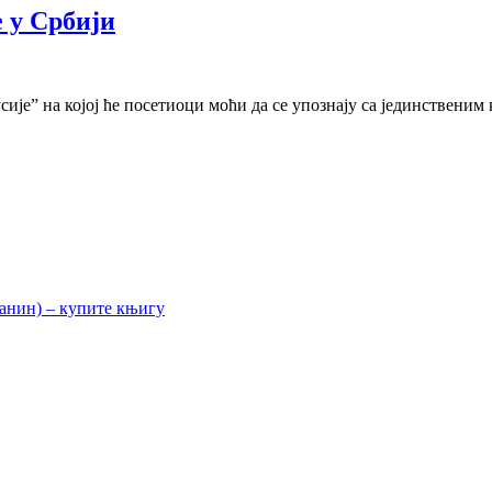
 у Србији
је” на којој ће посетиоци моћи да се упознају са јединственим