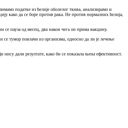
узимамо податке из ћелије оболелог ткива, анализирамо и
цију како да се боре против рака. Не против нормалних ћелија,
 се пауза од месец, два након чега он прима вакцину.
ли се тумор повлачи из организма, односно да ли је лечење
 нису дали резултате, како би се показала њена ефективност.