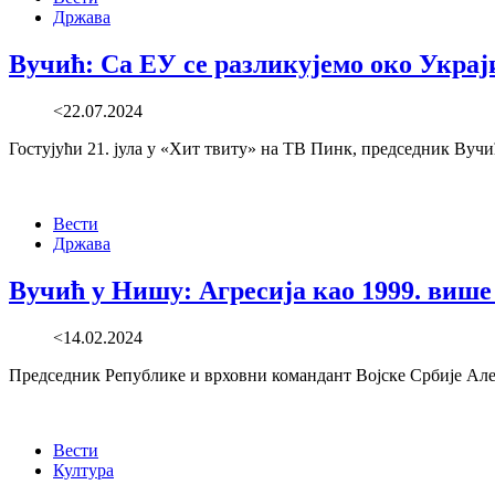
Држава
Вучић: Са ЕУ се разликујемо око Украј
<22.07.2024
Гостујући 21. јула у «Хит твиту» на ТВ Пинк, председник Вучић 
Вести
Држава
Вучић у Нишу: Агресија као 1999. више
<14.02.2024
Председник Републике и врховни командант Војске Србије Ал
Вести
Култура