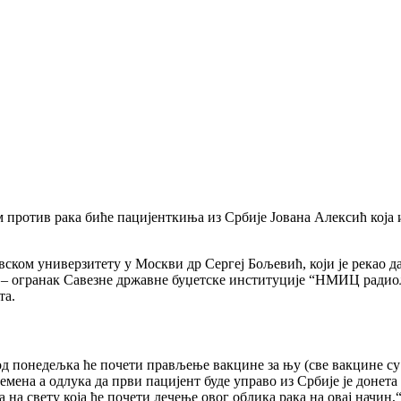
 против рака биће пацијенткиња из Србије Јована Алексић која и
вском универзитету у Москви др Сергеј Бољевић, који је рекао 
 огранак Савезне државне буџетске институције “НМИЦ радиоло
та.
д понедељка ће почети прављење вакцине за њу (све вакцине су
емена а одлука да први пацијент буде управо из Србије је донета
а на свету која ће почети лечење овог облика рака на овај начин