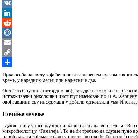
Messenger
VK
LinkedIn
Reddit
Mail.Ru
Email
Copy
Link
Share
Прва особа на свету која ће почети са лечењем руском вакцином
време, у наредних месец или најкасније два.
Ово је за Спутњик потврдио шеф катедре патологије на Сечено
истраживачки онколошки институт именован по П.А. Херцену –
овој вакцини ову информацију добили од конзилијума Институ
Почиње лечење
„Дакле, нису у питању клиничка испитивања већ лечење! Већ о
микробиологију “Гамалеја”. То не би требало да одузме пуно вр
пацијената са којима се ради упоредо али ово ће бити прва особ