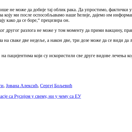
више не може да добије тај облик рака. Да упростимо, фактички 
а за коју ми после оспособљавамо наше ћелије, дајемо им информа
ју како да се боре,“ прецизира он.
г другог разлога не може у том моменту да прими вакцину, прави
 на сваке две недеље, а након две, три дозе може да се види да 
а пацијентима који су искористили све друге видове лечења који
ти
,
Јована Алексић
,
Сергеј Бољевић
сје са Русијом у свему, ни у чему са ЕУ