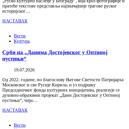
„Руско културно наслеђе у Београду”, која кроз фотографије и
пратеће текстове представља најзначајније трагове руског
историјског…
НАСТАВАК
Вести
Култура
Срби на „Данима Достојевског у Оптиној
пустињи“
19.07.2026
Од 2022. године, по благослову Његове Светости Патријарха
Московског и све Русије Кирила, и уз подршку
Председничког фонда културних иницијатива, реализује се
духовно-образовни пројекат „Дани Достојевског у Оптиној
пустињи“, чији…
НАСТАВАК
Вести