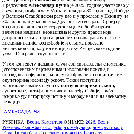
Председник
Александар Вучић
је 2025. године учествовао у
свечаним догађајима у Москви поводом 80 година од Победе
у Великом Отаџбинском рату, као и у прослави у Пекингу на
80. годишњицу завршетка Другог светског рата. Србија је
традиционални коспонзор резолуције о борби против
величања нацизма, неонацизма и других пракси које
доприносе ескалацији савремених облика расизма, расне
дискриминације, ксенофобије и с њима повезане
нетрпељивости, коју на иницијативу Русије сваке године
усваја Генерална скупштина УН.
У том контексту, недавни случајеви скрнављења споменика
југословенским партизанима и изоловани покушаји
оправдања појединаца који су сарађивали са нацистичким
окупаторима изазивају револт. Такви поступци
маргинализованих група су
потпуно неприхватљиви
,
супротни су антифашистичком наслеђу Србије, грубо
искривљују историјску истину и морају наићи на адекватну
реакцију.
[АМБАСАДА РФ]
РУБРИКА:
Вести
,
Коментари
ОЗНАКЕ:
2026
,
Вести
Post
Previous:
Изложба фотографија о међународном фестивалу
„Славјански базар“ свечано отворена у Београду