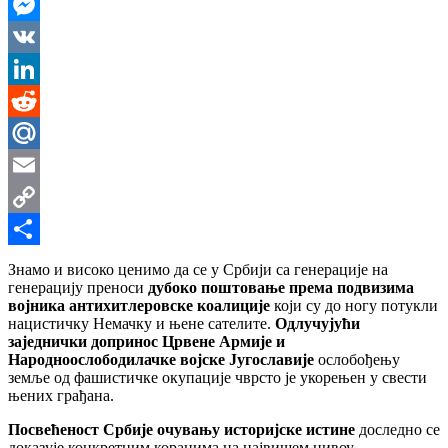
WhatsApp
Messenger
VK
LinkedIn
Reddit
Mail.Ru
Email
Copy
Link
Share
Знамо и високо ценимо да се у Србији са генерације на
генерацију преноси
дубоко поштовање према подвизима
војника антихитлеровске коалиције
који су до ногу потукли
нацистичку Немачку и њене сателите.
Одлучујући
заједнички допринос Црвене Армије и
Народноослободилачке војске Југославије
ослобођењу
земље од фашистичке окупације чврсто је укорењен у свести
њених грађана.
Посвећеност Србије очувању историјске истине
доследно се
доказује конкретним корацима на највишем нивоу.