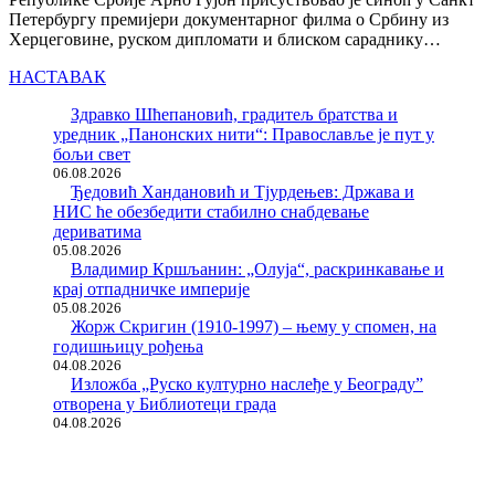
Петербургу премијери документарног филма о Србину из
Херцеговине, руском дипломати и блиском сараднику…
НАСТАВАК
Здравко Шћепановић, градитељ братства и
уредник „Панонских нити“: Православље је пут у
бољи свет
06.08.2026
Ђедовић Хандановић и Тјурдењев: Држава и
НИС ће обезбедити стабилно снабдевање
дериватима
05.08.2026
Владимир Кршљанин: „Олуја“, раскринкавање и
крај отпадничке империје
05.08.2026
Жорж Скригин (1910-1997) – њему у спомен, на
годишњицу рођења
04.08.2026
Изложба „Руско културно наслеђе у Београду”
отворена у Библиотеци града
04.08.2026