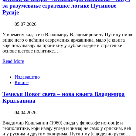
за разумевање стратешке логике Путинове
Русије
05.07.2026
У времену када се о Владимиру Владимировичу Путину пише
више него о већини савремених државника, мало је књига
које покушавају да проникну у дубље идејне и стратешке
основе његове политике.…
Read More
Издаваштво
Књиге
Темељи Новог света – нова књига Владимира
Кршљанина
04.04.2026
Владимир Кршљанин (1960) спада у филозофе историје и
геополитике, који имају углед и значај не само у српским, већ
и у руским и другим оквирима. Путин му је доделио руско…