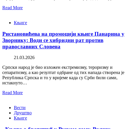
Read More
Књиге
Ристановићева на промоцији књиге Панарина у
Зворнику: Води се хибридни рат против
православних Словена
21.03.2026
Српски народ је био изложен екстремизму, тероризму и
сепаратизму, а као резултат одбране од тих напада створена је
Република Српска и то у вријеме када су Срби били сами,
истакнуто…
Read More
Вести
Друштво
Књиге