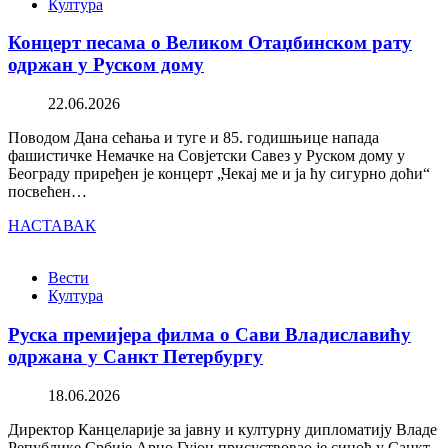
Култура
Концерт песама о Великом Отаџбинском рату
одржан у Руском дому
22.06.2026
Поводом Дана сећања и туге и 85. годишњице напада
фашистичке Немачке на Совјетски Савез у Руском дому у
Београду приређен је концерт „Чекај ме и ја ћу сигурно доћи“
посвећен…
НАСТАВАК
Вести
Култура
Руска премијера филма о Сави Владиславићу
одржана у Санкт Петербургу
18.06.2026
Директор Канцеларије за јавну и културну дипломатију Владе
Републике Србије Арно Гујон присуствовао је синоћ у Санкт