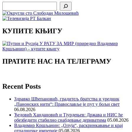
Search
КУПИТЕ КЊИГУ
ПРАТИТЕ НАС НА ТЕЛЕГРАМУ
Recent Posts
Здравко Шћепановић, градитељ братства и уредник
„Панонских нити“: Православље је пут у бољи свет
06.08.2026
Ђедовић Хандановић и Тјурдењев: Држава и НИС ће
обезбедити стабилно снабдевање дериватима
05.08.2026
Владимир Кршљанин: „Олуја“, раскринкавање и крај
отпадничке империје
05.08.2026