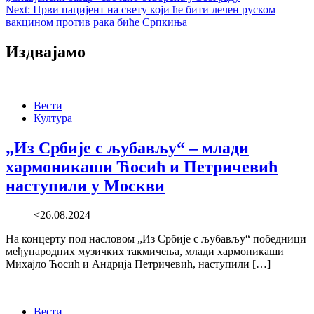
navigation
Next:
Први пацијент на свету који ће бити лечен руском
вакцином против рака биће Српкиња
Издвајамо
Вести
Култура
„Из Србије с љубављу“ – млади
хармоникаши Ћосић и Петричевић
наступили у Москви
<26.08.2024
На концерту под насловом „Из Србије с љубављу“ победници
међународних музичких такмичења, млади хармоникаши
Михајло Ћосић и Андрија Петричевић, наступили […]
Вести