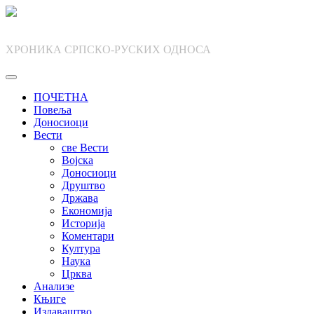
Skip
to
content
ХРОНИКА СРПСКО-РУСКИХ ОДНОСА
ПОЧЕТНА
Повеља
Доносиоци
Вести
све Вести
Војска
Доносиоци
Друштво
Држава
Економија
Историја
Коментари
Култура
Наука
Црква
Анализе
Књиге
Издаваштво