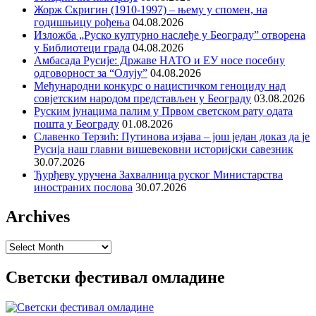
Жорж Скригин (1910-1997) – њему у спомен, на
годишњицу рођења
04.08.2026
Изложба „Руско културно наслеђе у Београду” отворена
у Библиотеци града
04.08.2026
Амбасада Русије: Државе НАТО и ЕУ носе посебну
одговорност за “Олују”
04.08.2026
Међународни конкурс о нацистичком геноциду над
совјетским народом представљен у Београду
03.08.2026
Руским јунацима палим у Првом светском рату одата
пошта у Београду
01.08.2026
Славенко Терзић: Путинова изјава – још један доказ да је
Русија наш главни вишевековни историјски савезник
30.07.2026
Ђурђеву уручена Захвалница руског Министарства
иностраних послова
30.07.2026
Archives
Archives
Светски фестивал омладине