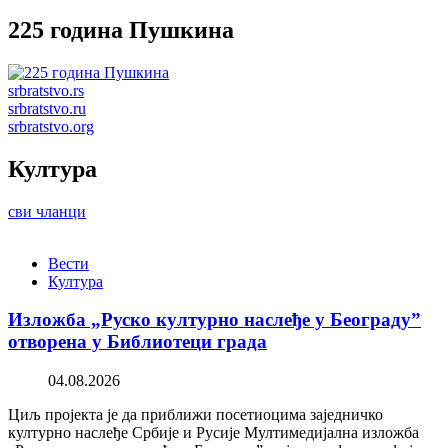
225 година Пушкина
srbratstvo.rs
srbratstvo.ru
srbratstvo.org
Култура
сви чланци
Вести
Култура
Изложба „Руско културно наслеђе у Београду”
отворена у Библиотеци града
04.08.2026
Циљ пројекта је да приближи посетиоцима заједничко
културно наслеђе Србије и Русије Мултимедијална изложба