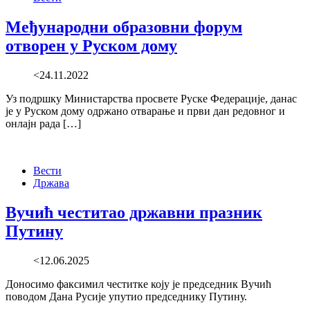
Међународни образовни форум
отворен у Руском дому
<24.11.2022
Уз подршку Министарства просвете Руске Федерације, данас
је у Руском дому одржано отварање и први дан редовног и
онлајн рада […]
Вести
Држава
Вучић честитао државни празник
Путину
<12.06.2025
Доносимо факсимил честитке коју је председник Вучић
поводом Дана Русије упутио председнику Путину.