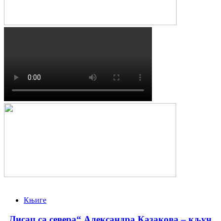
Књиге
„Лисац са севера“ Александра Казакова – кључ