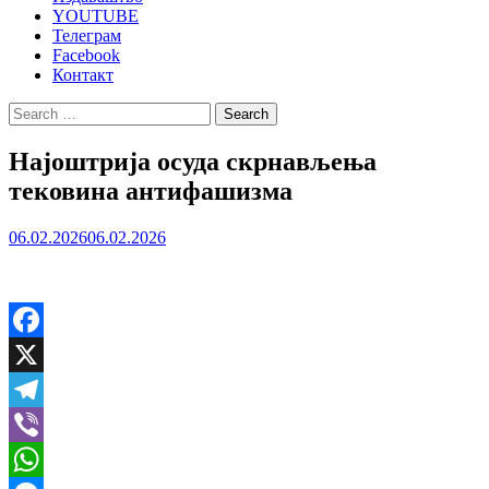
YOUTUBE
Телеграм
Facebook
Контакт
Search
for:
Најоштрија осуда скрнављења
тековина антифашизма
06.02.2026
06.02.2026
Facebook
X
Telegram
Viber