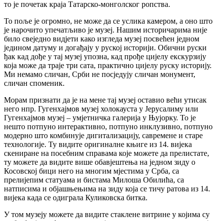
то је почетак краја Татарско-монголског ропства.
То поље је огромно, не може да се услика камером, а оно што
је нарочито упечатљиво је музеј. Нашим историчарима није
било свеједно видјети како изгледа музеј посвећен једном
једином датуму и догађају у руској историји. Обични руски
ђак кад дође у тај музеј упозна, кад прође цијелу екскурзију
која може да траје три сата, практично цијелу руску историју.
Ми немамо сличан, Срби не посједују сличан монумент,
сличан споменик.
Морам признати да је на мене тај музеј оставио већи утисак
него нпр. Гугенхајмов музеј холокауста у Јерусалиму или
Гугенхајмов музеј – умјетничка галерија у Њујорку. То је
нешто потпуно интерактивно, потпуно инклузивно, потпуно
модерно што комбинује дигитализацију, савремене и старе
технологије. Ту видите оригиналне књиге из 14. вијека
скениране на посебним справама које можете да прелистате,
ту можете да видите више обавјештења на једном зиду о
Косовској бици него на многим мјестима у Срба, са
прелијепим статуама и бистама Милоша Обилића, са
натписима и објашњењима на зиду која се тичу ратова из 14.
вијека када се одиграла Куликовска битка.
У том музеју можете да видите стаклене витрине у којима су