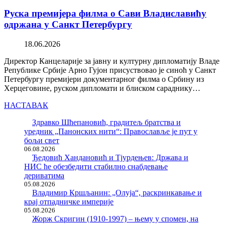
Руска премијера филма о Сави Владиславићу
одржана у Санкт Петербургу
18.06.2026
Директор Канцеларије за јавну и културну дипломатију Владе
Републике Србије Арно Гујон присуствовао је синоћ у Санкт
Петербургу премијери документарног филма о Србину из
Херцеговине, руском дипломати и блиском сараднику…
НАСТАВАК
Здравко Шћепановић, градитељ братства и
уредник „Панонских нити“: Православље је пут у
бољи свет
06.08.2026
Ђедовић Хандановић и Тјурдењев: Држава и
НИС ће обезбедити стабилно снабдевање
дериватима
05.08.2026
Владимир Кршљанин: „Олуја“, раскринкавање и
крај отпадничке империје
05.08.2026
Жорж Скригин (1910-1997) – њему у спомен, на