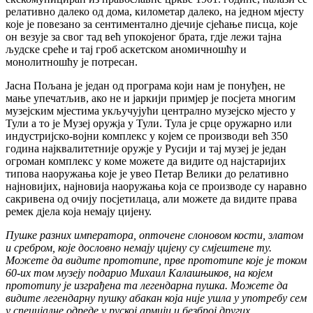
релативно далеко од дома, километар далеко, на једном мјесту
које је повезано за сентиментално дјечије сјећање писца, које
он везује за свог тад већ упокојеног брата, гдје лежи тајна
људске среће и тај гроб аскетском аномичношћу и
монолитношћу је потресан.
Јасна Пољана је један од програма који нам је понуђен, не
мање упечатљив, ако не и јаркији примјер је посјета многим
музејским мјестима укључујући централно музејско мјесто у
Тули а то је Музеј оружја у Тули. Тула је срце оружарно или
индустријско-војни комплекс у којем се производи већ 350
година најквалитетније оружје у Русији и тај музеј је један
огроман комплекс у коме можете да видите од најстаријих
типова наоружања које је увео Петар Велики до релативно
најновијих, најновија наоружања која се производе су наравно
сакривена од очију посјетилаца, али можете да видите права
ремек дјела која немају цијену.
Пушке разних императора, опточене слоновом кости, златом
и сребром, које дословно немају цијену су смјештене ту.
Можете да видите прототипе, прве прототипе које је током
60-их том музеју подарио Михаил Калашњиков, на којем
прототипу је изграђена та легендарна пушка. Можете да
видите легендарну пушку абакан која није ушла у употребу сем
у специјалне одреде у руској армији и безброј других