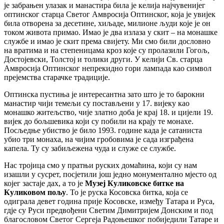
је забрањен улазак и манастира била је келија најчувенијег
оптинског старца Светог Амвросија Оптинског, која је увијек
била отворена за десетине, хиљаде, милионе људи које је он
током живота примао. Имао је два излаза у скит – на монашке
службе и имао је скит према свијету. Ми смо били дословно
на вратима и на степеницама кроз које су пролазили Гогољ,
Достојевски, Толстој и толики други. У келији Св. старца
Амвросија Оптинског непрекидно гори лампада као символ
прејемства старачке традиције.
Оптинска пустиња је интересантна зато што је то барокни
манастир чији темељи су постављени у 17. вијеку као
монашко житељство, чије златно доба је крај 18. и цијели 19.
вијек до бољшевика који су побили на крају те монахе.
Посљедње убиство је било 1993. године када је сатаниста
убио три монаха, на чијим гробовима је сада изграђена
капела. Ту су забиљежена чуда и служе се службе.
Нас тројица смо у пратњи руских домаћина, који су нам
изашли у сусрет, посјетили још једно монументално мјесто од
којег застаје дах, а то је
Музеј Куликовске битке на
Куликовом пољу
. То је руска Косовска битка, која се
одиграла девет година прије Косовске, између Татара и Руса,
гдје су Руси предвођени Светим Димитријем Донским и под
благословом Светог Сергеја Радоњешког побиједили Татаре и