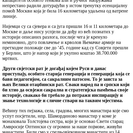
капацитети особито тенкова али и ручног наоружања
непрестано радили дотурајући у истом тренутку есенцијалну
помоћ Москви која је била 16 километара удаљена од ватрене
линије.
Нијемци су са сјевера и са југа пришли 16 и 11 километара до
Москве и даље нису успјели да дођу из већ познатих у
историји описаних разлога, послије чега је кренуло
неминовно, дуго повлачење и крволов Њемачке армије на
претходне положаје све до ’45. године кад су Совјети прешли
у Берлин, што је напор који је укупно коштао 38.700.000
мртвих.
Други свјетски рат је догађај којем Руси и данас
приступају, особито старија генерација и генерација која се
бави педагогијом, са сакралним патосом. То је заиста за
њих Велики отаџбински рат. Сваки народ па и српски који
би хтио да освјежи сакрална и стратегијска памћења своје
историје, свакако би требало да потражи инспирацију и
знање технологије и сличне ствари на таквим мјестима.
Већину тих пејзажа, села, градова, многих манастира које смо
успут посјетили, нпр. Шамординово манастир у коме је
монаховала Толстојева сестра, који је основао Свети старац
Амвросије Оптински су огромни за наше појмове, живући
манастири. Били смо у средњовјековном манастиру из 14.