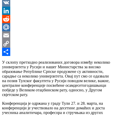
Messenger
VK
LinkedIn
Reddit
Mail.Ru
Email
Copy
Link
Share
У склопу претходно реализованих договора између неколико
универзитета у Русији и нашег Министарства за високо
образовање Републике Српске продужене су активности,
сарадње са неколико универзитета. Овај пут смо се одазвали
на позив Тулског факултета у Русији поводом велике, важне,
централне конференције посвећене осамдесетогодишњици
побједе у Великом отаџбинском рату, односно, у Другом
свјетском рату.
Конференција је одржана у граду Тули 27. и 28. марта, на
конференцији је учествовало на десетине домаћих и доста
учесника аналитичара, професора и стручњака из других