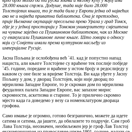
врло брзо могао да та руска здања и његову кућу у којој има
28.000 књига спржи. Додуше, тада није било 28.000
Толстојевих књига, то је тада била у Европи једна од највећих
ако не и највећа приватна библиотека. Она је претходно,
прије Њемачке окупације пресељена преко Урала у град Томск,
гдје је у једној просторији у Томском универзитету смјештена
на чување заједно са Пушкиновом библиотеком, чак из Москве
су евакуисали Пушкинове личне књиге. Што говори о односу
који су Совјети имали према културном насљеђу из
империјалне Русије.
Јасна Пољана је ослобођена већ `41. кад је попустио напад
нациста, али књиге Толстојеве су враћене тек послије побједе
`45. године, поредане и враћене у истом броју и редослиједу у
каквом су оне биле за вријеме Толстоја. Ви када уђете у Јасну
Пољану у дом, у дворац Толстојев, који није дворац по
мјерилима Западне Европе, то је скроман дом по мјерилима
феудалних палата Западне Европе, вас запахне мирис
скромности, аскетизма и старине. То је прилично скромно
мјесто када га доведемо у везу са номенклатуром двораца
грофова.
Само имање је огромно, готово безгранично, можете да идете
сатима и сатима, да јашете, да обилазите то подручје. Сам гроб
Лава Толстоја, неозначен, необиљежен јер је гроф Лав Толстој
екскомунициран из православне цркве 1901. године, налази се