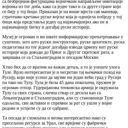
са безбројним фигурицама војничким направљене имитације
војника из тог доба, како са једне тако и са друге стране који
се бију у тој бици. Приказан је на више мјеста сав маневар,
стратешко кретање руске војске која је однијела побједу у тој
бици која представља једну од најзначајнијих ако не и
најзначајнију битку и догађај руске историје.
Музеј је огроман и ви имате информацијско пренатрпавање у
суштини, зато што руски инструктори, руске архитекте, руска
педагогика из тог једног догађаја изводи црвену нит руске
историје која доводи до Првог и Другог свјетског рата, а
завршава се са Стаљинградом и опсадом Москве.
Хтио бих да се вратим на важан детаљ, а то је уопште улога
Туле. Врло интересантан је и несретан тај њемачки поход на
Русију, који није успио да заузме ни један већи град у Русији
па тако ни Тулу. Тула је била 45 дана опкољена, пружен је
огроман отпор. Гудеријанова тенковска армија је окружила
Тулу са свих страна, слична ствар се десила као са
Лењинградом и Стаљинградом, али су становници Туле
одољели, сви активни и спремни за рат су ушли у војне
редове и успјели су да се одбране.
Та опсада је сломљена и веома интересантно иако су
пресељени ресурси за Урал, све вријеме су фабрички