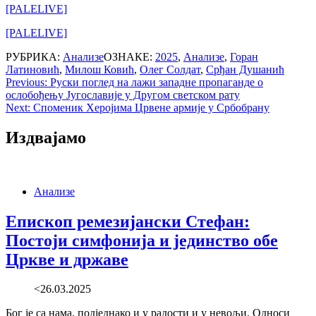
[PALELIVE]
[PALELIVE]
РУБРИКА:
Анализе
ОЗНАКЕ:
2025
,
Анализе
,
Горан
Латиновић
,
Милош Ковић
,
Олег Солдат
,
Срђан Душанић
Post
Previous:
Руски поглед на лажи западне пропаганде о
ослобођењу Југославије у Другом светском рату
navigation
Next:
Споменик Херојима Црвене армије у Србобрану
Издвајамо
Анализе
Епископ ремезијански Стефан:
Постоји симфонија и јединство обе
Цркве и државе
<26.03.2025
Бог је са нама, подједнако и у радости и у невољи. Односи