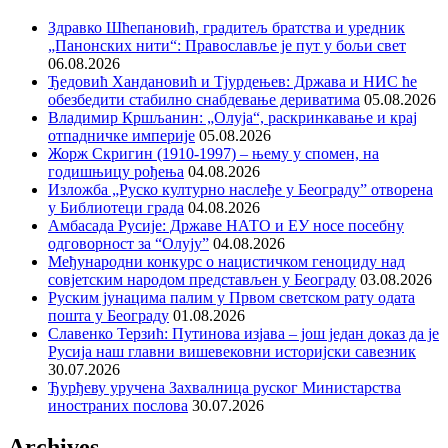
Здравко Шћепановић, градитељ братства и уредник
„Панонских нити“: Православље је пут у бољи свет
06.08.2026
Ђедовић Хандановић и Тјурдењев: Држава и НИС ће
обезбедити стабилно снабдевање дериватима
05.08.2026
Владимир Кршљанин: „Олуја“, раскринкавање и крај
отпадничке империје
05.08.2026
Жорж Скригин (1910-1997) – њему у спомен, на
годишњицу рођења
04.08.2026
Изложба „Руско културно наслеђе у Београду” отворена
у Библиотеци града
04.08.2026
Амбасада Русије: Државе НАТО и ЕУ носе посебну
одговорност за “Олују”
04.08.2026
Међународни конкурс о нацистичком геноциду над
совјетским народом представљен у Београду
03.08.2026
Руским јунацима палим у Првом светском рату одата
пошта у Београду
01.08.2026
Славенко Терзић: Путинова изјава – још један доказ да је
Русија наш главни вишевековни историјски савезник
30.07.2026
Ђурђеву уручена Захвалница руског Министарства
иностраних послова
30.07.2026
Archives