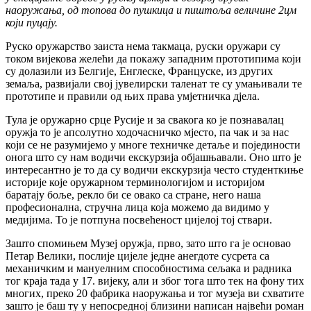
наоружања, од топова до пушкица и пиштоља величине 2цм
који пуцају.
Руско оружарство заиста нема такмаца, руски оружари су
током вијекова желећи да покажу западним прототипима који
су долазили из Белгије, Енглеске, Француске, из других
земаља, развијали свој јувелирски таленат те су умањивали те
прототипе и правили од њих права умјетничка дјела.
Тула је оружарно срце Русије и за свакога ко је познавалац
оружја то је апсолутно ходочасничко мјесто, па чак и за нас
који се не разумијемо у многе техничке детаље и појединости
онога што су нам водичи екскурзија објашњавали. Оно што је
интересантно је то да су водичи екскурзија често студенткиње
историје које оружарном терминологијом и историјом
баратају боље, рекло би се овако са стране, него наша
професионална, стручна лица која можемо да видимо у
медијима. То је потпуна посвећеност цијелој тој ствари.
Зашто спомињем Музеј оружја, прво, зато што га је основао
Петар Велики, послије цијеле једне анегдоте сусрета са
механичким и мануелним способностима сељака и радника
тог краја тада у 17. вијеку, али и због тога што тек на фону тих
многих, преко 20 фабрика наоружања и тог музеја ви схватите
зашто је баш ту у непосредној близини написан највећи роман