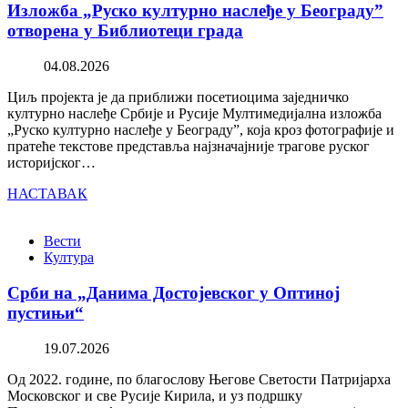
Изложба „Руско културно наслеђе у Београду”
отворена у Библиотеци града
04.08.2026
Циљ пројекта је да приближи посетиоцима заједничко
културно наслеђе Србије и Русије Мултимедијална изложба
„Руско културно наслеђе у Београду”, која кроз фотографије и
пратеће текстове представља најзначајније трагове руског
историјског…
НАСТАВАК
Вести
Култура
Срби на „Данима Достојевског у Оптиној
пустињи“
19.07.2026
Од 2022. године, по благослову Његове Светости Патријарха
Московског и све Русије Кирила, и уз подршку