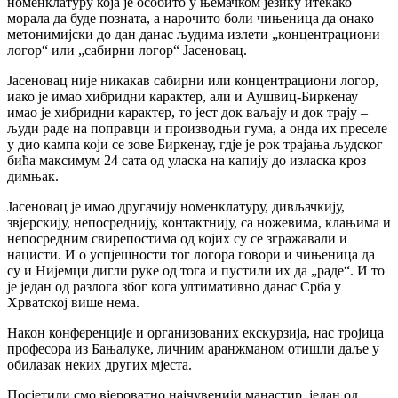
номенклатуру која је особито у њемачком језику итекако
морала да буде позната, а нарочито боли чињеница да онако
метонимијски до дан данас људима излети „концентрациони
логор“ или „сабирни логор“ Јасеновац.
Јасеновац није никакав сабирни или концентрациони логор,
иако је имао хибридни карактер, али и Аушвиц-Биркенау
имао је хибридни карактер, то јест док ваљају и док трају –
људи раде на поправци и производњи гума, а онда их преселе
у дио кампа који се зове Биркенау, гдје је рок трајања људског
бића максимум 24 сата од уласка на капију до изласка кроз
димњак.
Јасеновац је имао другачију номенклатуру, дивљачкију,
звјерскију, непосреднију, контактнију, са ножевима, клањима и
непосредним свирепостима од којих су се згражавали и
нацисти. И о успјешности тог логора говори и чињеница да
су и Нијемци дигли руке од тога и пустили их да „раде“. И то
је један од разлога због кога ултимативно данас Срба у
Хрватској више нема.
Након конференције и организованих екскурзија, нас тројица
професора из Бањалуке, личним аранжманом отишли даље у
обилазак неких других мјеста.
Посјетили смо вјероватно најчувенији манастир, један од