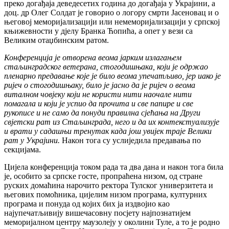
преко догађаја деведесетих година до догађаја у Украјини, а
доц. др Олег Солдат је говорио о логору смрти Јасеновац и о
његовој меморијализацији или немеморијализацији у српској
књижевности у дјелу Бранка Ћопића, а опет у вези са
Великим отаџбинским ратом.
Конференција је отворена веома јарким излагањем
стаљинградског ветерана, стогодишњака, који је одржао
пленарно предавање које је било веома упечатљиво, јер иако је
ријеч о стогодишњаку, било је јасно да је ријеч о веома
виталном човјеку који не користи нити наочале нити
помагала и који је успио да прочита и све папире и све
рукописе и не само да понуди правилна сјећања на Други
свјетски рат из Стаљинграда, него и да их контекстуализује
и врати у садашњи тренутак када још увијек траје Велики
рат у Украјини.
Након тога су услиједила предавања по
секцијама.
Цијела конференција током рада та два дана и након тога била
је, особито за српске госте, пропраћена низом, од стране
руских домаћина нарочито ректора Тулског универзитета и
његових помоћника, цијелим низом програма, културних
програма и понуда од којих бих ја издвојио као
најупечатљивију вишечасовну посјету најпознатијем
меморијалном центру маузолеју у околини Туле, а то је родно