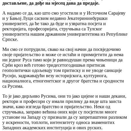
достављене, да дође на мјесец дана да предаје.
А надамо се да, као што смо угостили и у Источном Сарајеву
и у Бањој Луци сасвим недавно Јекатерининбуршки
универзитет, да ће тако да буде и узвратна посјета и
ректоријата, професоријата, стручњака са Тулског
универзитета нашим државним универзитетима из Републике
Српске.
Ми смо се потрудили, свако на свој начин да посвједочимо
своје пријатељство и може се истаћи и примијетити да нема
ни једног Руса тамо који је равнодушан према чињеници да
Срби кроз већ готово тридесетогодишњи притисак
геополитички одољевају том притиску и не уводе санкције
Русији, задржавајући везу историјскога, културнога,
националнога, етногенетског и другог братства и сродности
са Русима.
То је јако дирљиво Русима, они то јако цијене и наши декани,
ректори и професори су имали прилику да виде шта заиста
значи, како изгледа братство и пријатељство. Неки од
стручњака, заправо већина оних који су посјетили многе
установе на Западу су признали да су запрепаштени разликом
у искрености, топлоти, интензитету односа знаменитих
Западних академских институција и ових руских.