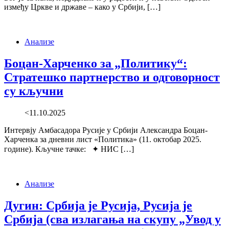
између Цркве и државе – како у Србији, […]
Анализе
Боцан-Харченко за „Политику“:
Стратешко партнерство и одговорност
су кључни
<11.10.2025
Интервjу Амбасадора Русије у Србији Александра Боцан-
Харченка за дневни лист «Политика» (11. октобар 2025.
године). Кључне тачке: ✦ НИС […]
Анализе
Дугин: Србија је Русија, Русија је
Србија (сва излагања на скупу „Увод у