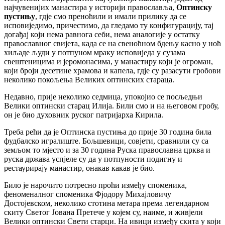
најчувенијих манастира у историји православља,
Оптинску
пустињу
, гдје смо преноћили и имали прилику да се
исповиједимо, причестимо, да гледамо ту конфигурацију, тај
догађај који нема равнога себи, нема аналогије у остатку
православног свијета, када се на свеноћном бдењу касно у ноћ
хиљаде људи у потпуном мраку исповиједа у сузама
свештеницима и јеромонасима, у манастиру који је огроман,
који броји десетине храмова и капела, гдје су разасути гробови
неколико покољења Великих оптинских стараца.
Недавно, прије неколико седмица, упокојио се посљедњи
Велики оптински старац Илија. Били смо и на његовом гробу,
он је био духовник руског патријарха Кирила.
Треба рећи да је Оптинска пустиња до прије 30 година била
фудбалско игралиште. Бољшевици, совјети, сравнили су са
земљом то мјесто и за 30 година Руска православна црква и
руска држава успјеле су да у потпуности подигну и
рестаурирају манастир, онакав какав је био.
Било је нарочито потресно проћи између споменика,
феноменалног споменика Фјодору Михајловичу
Достојевском, неколико стотина метара према легендарном
скиту Светог Јована Претече у којем су, наиме, и живјели
Велики оптински Свети старци. На ивици између скита у који