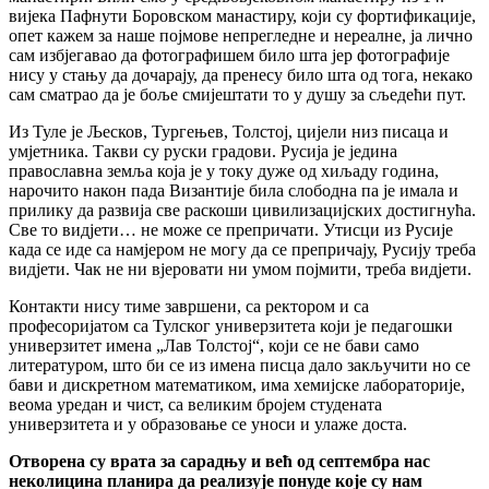
вијека Пафнути Боровском манастиру, који су фортификације,
опет кажем за наше појмове непрегледне и нереалне, ја лично
сам избјегавао да фотографишем било шта јер фотографије
нису у стању да дочарају, да пренесу било шта од тога, некако
сам сматрао да је боље смијештати то у душу за сљедећи пут.
Из Туле је Љесков, Тургењев, Толстој, цијели низ писаца и
умјетника. Такви су руски градови. Русија је једина
православна земља која је у току дуже од хиљаду година,
нарочито након пада Византије била слободна па је имала и
прилику да развија све раскоши цивилизацијских достигнућа.
Све то видјети… не може се препричати. Утисци из Русије
када се иде са намјером не могу да се препричају, Русију треба
видјети. Чак не ни вјеровати ни умом појмити, треба видјети.
Контакти нису тиме завршени, са ректором и са
професоријатом са Тулског универзитета који је педагошки
универзитет имена „Лав Толстој“, који се не бави само
литературом, што би се из имена писца дало закључити но се
бави и дискретном математиком, има хемијске лабораторије,
веома уредан и чист, са великим бројем студената
универзитета и у образовање се уноси и улаже доста.
Отворена су врата за сарадњу и већ од септембра нас
неколицина планира да реализује понуде које су нам