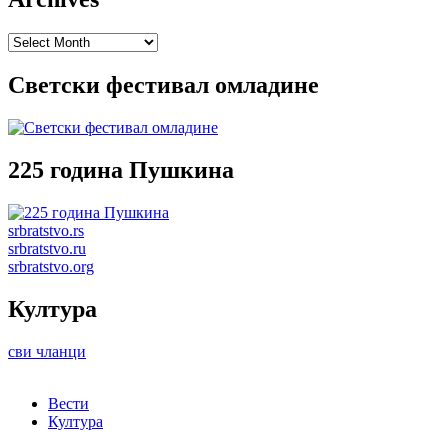
Archives
Светски фестивал омладине
225 година Пушкина
srbratstvo.rs
srbratstvo.ru
srbratstvo.org
Култура
сви чланци
Вести
Култура