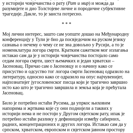
у историји човјечанства о рату (
Рат и мир
) и можда да
разумијете и дио Толстојеве личне и породичне субјективне
трагедије. Дакле, то је заиста потресно.
* * *
Мој лични интерес, зашто сам уопште дошао на Међународну
конференцију у Тули је био да посвједочим на руском језику
сазнања о нечему о чему се не зна довољно у Русији, а то је
номенклатура логора смрти. Кратким сажетком мог излагања
истакао сам да је у историји човјечанства постојало само
седам логора смрти, шест њемачких и један хрватски –
Јасеновац. Причао сам о Јасеновцу и о начину како се
присуство и одсуство тог логора смрти Јасеновац одразило на
литературу, односно како се одразило на опус најчувенијег,
најпознатијег југословенског писца који је трагично завршио
исто као што је трагично завршила и земља која је прећутала
Јасеновац.
Било је потребно истаћи Русима, да упркос њиховим
напорима и жртвама које су они поднијели а таквих у
историји нема и не постоји у Другом свјетском рату, ипак је
потребно истаћи разлику у дефиницији између сабирних,
радних, концентрационих и других логора. Истакао сам да у
српском, хрватском, европском и свјетском јавном простору