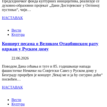
Председничког фонда културних иницијатива, реализује се
духовно-образовни пројекат „Дани Достојевског у Оптиној
пустињи“, чији…
НАСТАВАК
Вести
Култура
Концерт песама о Великом Отаџбинском рату
одржан у Руском дому
22.06.2026
Поводом Дана сећања и туге и 85. годишњице напада
фашистичке Немачке на Совјетски Савез у Руском дому у
Београду приређен је концерт „Чекај ме и ја ћу сигурно доћи“
посвећен…
НАСТАВАК
Вести
Култура