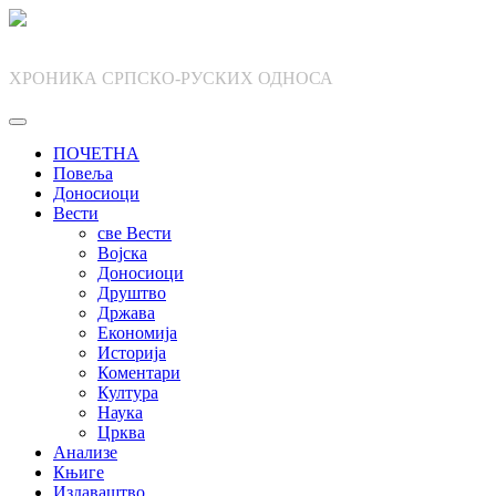
Skip
to
content
ХРОНИКА СРПСКО-РУСКИХ ОДНОСА
ПОЧЕТНА
Повеља
Доносиоци
Вести
све Вести
Војска
Доносиоци
Друштво
Држава
Економија
Историја
Коментари
Култура
Наука
Црква
Анализе
Књиге
Издаваштво