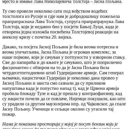
мјесто и имање Лава Николајевича Толстоја – Јасна Пољана.
Ту смо провели неколико сати под вођством водећих
толстолога из Русије и гдје нам је добродошлицу пожељела
прапрапраснаха Лава Толстоја, супруга прапрапраунука Лава
Толстоја, који је недавно био у посјети Бањој Луци, када је
отворена једна изложба посвећена Толстојевој реакцији на
анексну кризу с почетка 20. вијека.
Дакако, та посјета Јасној Пољани је била веома потресна и
веома упечатљива, Јасна Пољана је огроман комплекс, за
наше појмове, који је сачуван у потпуности у изворном стању.
Све до папирића и до књиге је сачувано, што је поприлично
фасцинантно с обзиром на то да је Јасна Пољана била
четрдесетпетодневни штаб Гудеријанове армије. Сам генерал
њемачки, нацистички Гудеријан је неколико дана провео у
Јасној Пољани и заиста смо сазнали да су приликом
напуштања када је попустио напад тј. кад је Црвена армија
пробила блокаду Туле и кад је прешла у контраофанзиву, кад
су нацисти почели да се повлаче, Нијемци покушали, као што
су урадили са другим маузолејима нпр. од Чајковског, да спале
Јасну Пољану. Ученици и сељаци околни су угасили тај
пожар.
Нама је показана просторија у којој је посут бензин који је