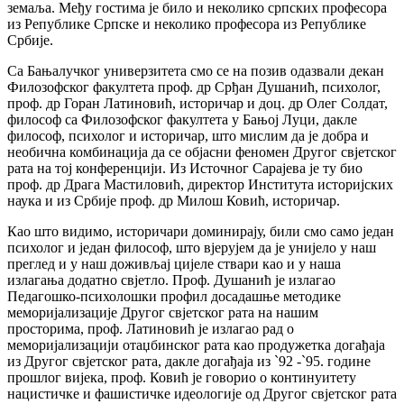
земаља. Међу гостима је било и неколико српских професора
из Републике Српске и неколико професора из Републике
Србије.
Са Бањалучког универзитета смо се на позив одазвали декан
Филозофског факултета проф. др Срђан Душанић, психолог,
проф. др Горан Латиновић, историчар и доц. др Олег Солдат,
философ са Филозофског факултета у Бањој Луци, дакле
философ, психолог и историчар, што мислим да је добра и
необична комбинација да се објасни феномен Другог свјетског
рата на тој конференцији. Из Источног Сарајева је ту био
проф. др Драга Мастиловић, директор Института историјских
наука и из Србије проф. др Милош Ковић, историчар.
Као што видимо, историчари доминирају, били смо само један
психолог и један философ, што вјерујем да је унијело у наш
преглед и у наш доживљај цијеле ствари као и у наша
излагања додатно свјетло. Проф. Душанић је излагао
Педагошко-психолошки профил досадашње методике
меморијализације Другог свјетског рата на нашим
просторима, проф. Латиновић је излагао рад о
меморијализацији отаџбинског рата као продужетка догађаја
из Другог свјетског рата, дакле догађаја из `92 -`95. године
прошлог вијека, проф. Ковић је говорио о континуитету
нацистичке и фашистичке идеологије од Другог свјетског рата