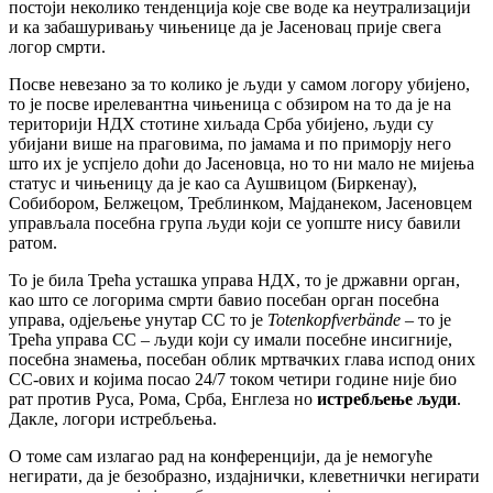
постоји неколико тенденција које све воде ка неутрализацији
и ка забашуривању чињенице да је Јасеновац прије свега
логор смрти.
Посве невезано за то колико је људи у самом логору убијено,
то је посве ирелевантна чињеница с обзиром на то да је на
територији НДХ стотине хиљада Срба убијено, људи су
убијани више на праговима, по јамама и по приморју него
што их је успјело доћи до Јасеновца, но то ни мало не мијења
статус и чињеницу да је као са Аушвицом (Биркенау),
Собибором, Белжецом, Треблинком, Мајданеком, Јасеновцем
управљала посебна група људи који се уопште нису бавили
ратом.
То је била Трећа усташка управа НДХ, то је државни орган,
као што се логорима смрти бавио посебан орган посебна
управа, одјељење унутар СС то је
Totenkopfverbände –
то је
Трећа управа СС – људи који су имали посебне инсигније,
посебна знамења, посебан облик мртвачких глава испод оних
СС-ових и којима посао 24/7 током четири године није био
рат против Руса, Рома, Срба, Енглеза но
истребљење људи
.
Дакле, логори истребљења.
О томе сам излагао рад на конференцији, да је немогуће
негирати, да је безобразно, издајнички, клеветнички негирати