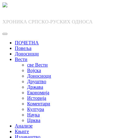
Skip
to
content
ХРОНИКА СРПСКО-РУСКИХ ОДНОСА
ПОЧЕТНА
Повеља
Доносиоци
Вести
све Вести
Војска
Доносиоци
Друштво
Држава
Економија
Историја
Коментари
Култура
Наука
Црква
Анализе
Књиге
Издаваштво