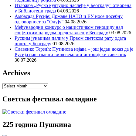
Изложба „Руско културно наслеђе у Београду” отворена
у Библиотеци града
04.08.2026
Амбасада Русије: Државе НАТО и ЕУ носе посебну
одговорност за “Олују”
04.08.2026
Међународни конкурс о нацистичком геноциду над
совјетским народом представљен у Београду
03.08.2026
Руским јунацима палим у Првом светском рату одата
пошта у Београду
01.08.2026
Славенко Терзић: Путинова изјава – још један доказ да је
Русија наш главни вишевековни историјски савезник
30.07.2026
Archives
Archives
Светски фестивал омладине
225 година Пушкина