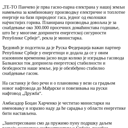
„ТЕ-ТО Панчево је прва гасно-парна електрана у нашој земљи
намењена за комбиновану производњу електричне и топлотне
енергије на бази природног гаса, једног од еколошки
најчистијих горива. Планирана производња довољна је за
снабдевање око 300.000 просечних домаћинстава годишње,
што ће у многоме допринети енергетској сигурности
Републике Србије“, рекла је министарка.
Ђедовић је подсетила да је Руска Федерација важан партнер
Републике Србије у енергетици и додала да се у овим
изазовним временима јасно види колико је изградња гасовода
Балкански ток допринела енергетској стабилности и
безбедности наше земље, јер је обезбеђено стабилно
снабдевање гасом.
На састанку је био речи и о плановима у вези са градњом
новог нафтовода до Мађарске и повезивања на руски
нафтовод „Дружба“.
Амбасадор Боцан Харченко је честитао министарки на
именовању и изразио наду да ће сарадња у области енергетике
бити настављена.
„Заинтересовани смо да пружимо пуну подршку даљем