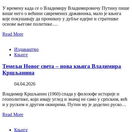
У времену када се о Владимиру Владимировичу Путину пише
више него о већини савремених државника, мало је књига
које покушавају да проникну у дубље идејне и стратешке
основе његове политике.…
Read More
Издаваштво
Књиге
Темељи Новог света – нова књига Владимира
Кршљанина
04.04.2026
Владимир Кршљанин (1960) спада у филозофе историје и
геополитике, који имају углед и значај не само у српским, већ
и у руским и другим оквирима. Путин му је доделио руско…
Read More
Књиге