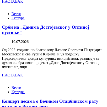
НАСТАВАК
Вести
Култура
Срби на „Данима Достојевског у Оптиној
пустињи“
19.07.2026
Од 2022. године, по благослову Његове Светости Патријарха
Московског и све Русије Кирила, и уз подршку
Председничког фонда културних иницијатива, реализује се
духовно-образовни пројекат „Дани Достојевског у Оптиној
пустињи“, чији…
НАСТАВАК
Вести
Култура
Концерт песама о Великом Отаџбинском рату
одржан у Руском дому