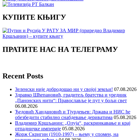
КУПИТЕ КЊИГУ
ПРАТИТЕ НАС НА ТЕЛЕГРАМУ
Recent Posts
Зеленски није добродошао ни у својој земљи!
07.08.2026
Здравко Шћепановић, градитељ братства и уредник
„Панонских нити“: Православље је пут у бољи свет
06.08.2026
Ђедовић Хандановић и Тјурдењев: Држава и НИС ће
обезбедити стабилно снабдевање дериватима
05.08.2026
Владимир Кршљанин: „Олуја“, раскринкавање и крај
отпадничке империје
05.08.2026
Жорж Скригин (1910-1997) – њему у спомен, на
годишњицу рођења
04.08.2026