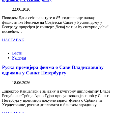
22.06.2026
Поводом Дана сећања и туге и 85. годишњице напада
фашистичке Немачке на Совјетски Савез у Руском дому у
Београду приређен је концерт „Чекај ме и ја ћу сигурно доћи“
посвећен…
НАСТАВАК
Вести
Култура
Руска премијера филма о Сави Владиславићу
одржана у Санкт Петербургу
18.06.2026
Директор Канцеларије за јавну и културну дипломатију Владе
Републике Србије Арно Гујон присуствовао је синоћ у Санкт
Петербургу премијери документарног филма о Србину из
Херцеговине, руском дипломати и блиском сараднику…