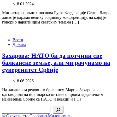
<18.01.2024
Министар спољних послова Руске Федерације Сергеј Лавров
данас је одржао велику годишњу конференцију, на којој је
говорио најбитнијим светским темама […]
Вести
Држава
Захарова: НАТО би да потчини све
балканске земље, али ми рачунамо на
суверенитет Србије
<18.06.2026
На данашњем редовном брифингу, Марија Захарова је
одговорила на новинарско питање о првим заједничким
маневрима Србије са НАТО и реакцији […]
Search