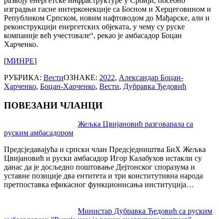
развоју енергетске инфраструктуре у Србији, посебно
изградњи гасне интерконекције са Босном и Херцеговином и
Републиком Српском, новим нафтоводом до Мађарске, али и
реконструкцији енергетских објеката, у чему су руске
компаније већ учестовале“, рекао је амбасадор Боцан
Харченко.
[
МИНРЕ
]
РУБРИКА:
Вести
ОЗНАКЕ:
2022
,
Александар Боцан-
Харченко
,
Боцан-Харченко
,
Вести
,
Дубравка Ђедовић
ПОВЕЗАНИ ЧЛАНЦИ
Post
Жељка Цвијановић разговарала са
руским амбасадором
navigation
Предсједавајућа и српски члан Предсједништва БиХ Жељка
Цвијановић и руски амбасадор Игор Калабухов истакли су
данас да је досљедно поштовање Дејтонског споразума и
уставне позиције два ентитета и три конститутивна народа
претпоставка ефикасног функционисања институција…
Министар Дубравка Ђедовић са руским