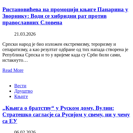
Ристановићева на промоцији књиге Панарина у
Зворнику: Води се хибридни рат против
православних Словена
21.03.2026
Српски народ је био изложен екстремизму, тероризму и
сепаратизму, а као резултат одбране од тих напада створена је
Република Српска и то у вријеме када су Срби били сами,
истакнуто…
Read More
Вести
Друштво
Књиге
„Књига о братству“ у Руском дому. Вулин:
Стратешко сагласје са Русијом у свему, ни у чему
са ЕУ
06.02.2026