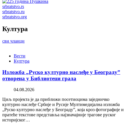
srbratstvo.rs
srbratstvo.ru
srbratstvo.org
Култура
сви чланци
Вести
Култура
Изложба „Руско културно наслеђе у Београду”
отворена у Библиотеци града
04.08.2026
Циљ пројекта је да приближи посетиоцима заједничко
културно наслеђе Србије и Русије Мултимедијална изложба
„Руско културно наслеђе у Београду”, која кроз фотографије и
пратеће текстове представља најзначајније трагове руског
историјског…