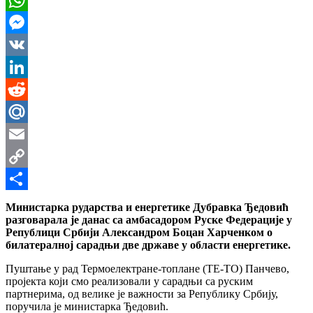
WhatsApp
Messenger
VK
LinkedIn
Reddit
Mail.Ru
Email
Copy
Link
Share
Министарка рударства и енергетике Дубравка Ђедовић
разговарала је данас са амбасадором Руске Федерације у
Републици Србији Александром Боцан Харченком о
билатералној сарадњи две државе у
области енергетике.
Пуштање у рад Термоелектране-топлане (ТЕ-ТО) Панчево,
пројекта који смо реализовали у сарадњи са руским
партнерима, од велике је важности за Републику Србију,
поручила је министарка Ђедовић.