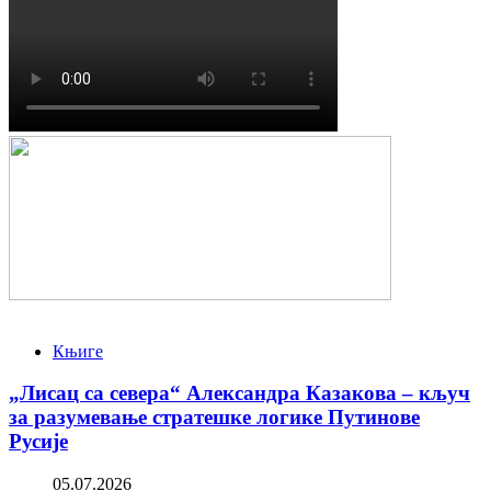
Књиге
„Лисац са севера“ Александра Казакова – кључ
за разумевање стратешке логике Путинове
Русије
05.07.2026