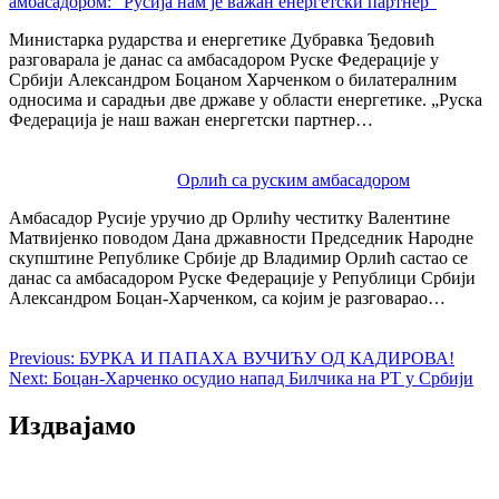
амбасадором: "Русија нам је важан енергетски партнер"
Министарка рударства и енергетике Дубравка Ђедовић
разговарала је данас са амбасадором Руске Федерације у
Србији Александром Боцаном Харченком о билатералним
односима и сарадњи две државе у области енергетике. „Руска
Федерација је наш важан енергетски партнер…
Орлић са руским амбасадором
Амбасадор Русије уручио др Орлићу честитку Валентине
Матвијенко поводом Дана државности Председник Народне
скупштине Републике Србије др Владимир Орлић састао се
данас са амбасадором Руске Федерације у Републици Србији
Александром Боцан-Харченком, са којим је разговарао…
Previous:
БУРКА И ПАПАХА ВУЧИЋУ ОД КАДИРОВА!
Next:
Боцан-Харченко осудио напад Билчика на РТ у Србији
Издвајамо