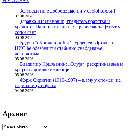
НАСТАВАК
Зеленски није добродошао ни у својој земљи!
07.08.2026
Здравко Шћепановић, градитељ братства и
уредник „Панонских нити“: Православље је пут у
бољи свет
06.08.2026
Ђедовић Хандановић и Тјурдењев: Држава и
НИС ће обезбедити стабилно снабдевање
дериватима
05.08.2026
Владимир Кршљанин: „Олуја“, раскринкавање и
крај отпадничке империје
05.08.2026
Жорж Скригин (1910-1997) – њему у спомен, на
годишњицу рођења
04.08.2026
Архиве
Архиве