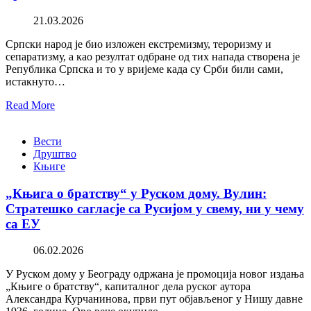
21.03.2026
Српски народ је био изложен екстремизму, тероризму и
сепаратизму, а као резултат одбране од тих напада створена је
Република Српска и то у вријеме када су Срби били сами,
истакнуто…
Read More
Вести
Друштво
Књиге
„Књига о братству“ у Руском дому. Вулин:
Стратешко сагласје са Русијом у свему, ни у чему
са ЕУ
06.02.2026
У Руском дому у Београду одржана је промоција новог издања
„Књиге о братству“, капиталног дела руског аутора
Александра Курчанинова, први пут објављеног у Нишу давне