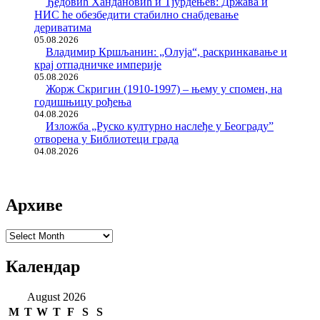
Ђедовић Хандановић и Тјурдењев: Држава и
НИС ће обезбедити стабилно снабдевање
дериватима
05.08.2026
Владимир Кршљанин: „Олуја“, раскринкавање и
крај отпадничке империје
05.08.2026
Жорж Скригин (1910-1997) – њему у спомен, на
годишњицу рођења
04.08.2026
Изложба „Руско културно наслеђе у Београду”
отворена у Библиотеци града
04.08.2026
Архиве
Архиве
Календар
August 2026
M
T
W
T
F
S
S