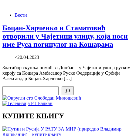
Вести
Боцан-Харченко и Стаматовић
отворили у Чајетини улицу, која носи
име Руса погинулог на Кошарама
<20.04.2023
Златибор скупља помоћ за Донбас – у Чајетини улица руском
хероју са Кошара Амбасадор Руске Федерације у Србији
Александар Боцан-Харченко […]
Search
КУПИТЕ КЊИГУ