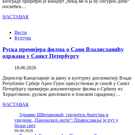
Београду приређен је концерт „Чекај ме и ја ћу сигурно доћи“
посвећен…
НАСТАВАК
Вести
Култура
Руска премијера филма о Сави Владиславићу
одржана у Санкт Петербургу
18.06.2026
Директор Канцеларије за јавну и културну дипломатију Владе
Републике Србије Арно Гујон присуствовао је синоћ у Санкт
Петербургу премијери документарног филма о Србину из
Херцеговине, руском дипломати и блиском сараднику…
НАСТАВАК
Здравко Шћепановић, градитељ братства и
уредник „Панонских нити“: Православље је пут у
бољи свет
06.08.2026