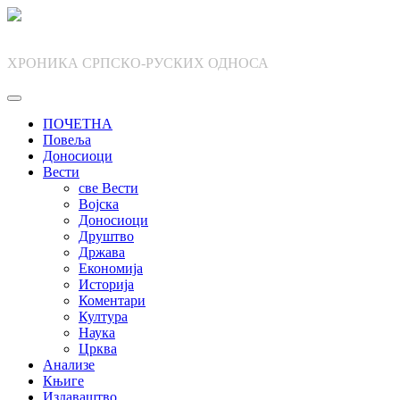
Skip
to
content
ХРОНИКА СРПСКО-РУСКИХ ОДНОСА
ПОЧЕТНА
Повеља
Доносиоци
Вести
све Вести
Војска
Доносиоци
Друштво
Држава
Економија
Историја
Коментари
Култура
Наука
Црква
Анализе
Књиге
Издаваштво