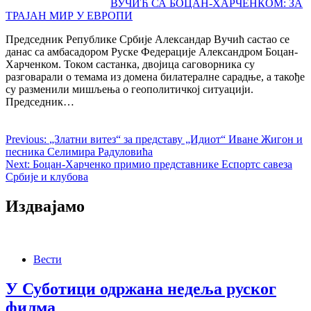
ВУЧИЋ СА БОЦАН-ХАРЧЕНКОМ: ЗА
ТРАЈАН МИР У ЕВРОПИ
Председник Републике Србије Александар Вучић састао се
данас са амбасадором Руске Федерације Александром Боцан-
Харченком. Током састанка, двојица саговорника су
разговарали о темама из домена билатералне сарадње, а такође
су разменили мишљења о геополитичкој ситуацији.
Председник…
Previous:
„Златни витез“ за представу „Идиот“ Иване Жигон и
песника Селимира Радуловића
Next:
Боцан-Харченко примио представнике Еспортс савеза
Србије и клубова
Издвајамо
Вести
У Суботици одржана недеља руског
филма