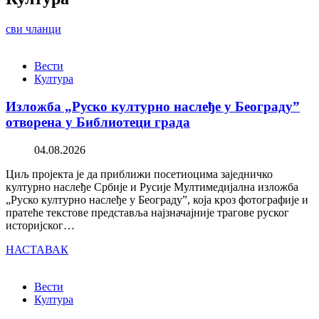
сви чланци
Вести
Култура
Изложба „Руско културно наслеђе у Београду”
отворена у Библиотеци града
04.08.2026
Циљ пројекта је да приближи посетиоцима заједничко
културно наслеђе Србије и Русије Мултимедијална изложба
„Руско културно наслеђе у Београду”, која кроз фотографије и
пратеће текстове представља најзначајније трагове руског
историјског…
НАСТАВАК
Вести
Култура