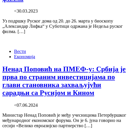
<30.03.2023
Уз подршку Руског дома од 20. до 26. марта у биоскопу
„Александар Лифка“ у Суботици одржана је Недеља руског
филма. […]
Вести
Економија
Ненад Поповић на ПМЕФ-у: Србија је
прва по страним инвестицијама по
глави становника захваљујући
сарадњи са Русијом и Кином
<07.06.2024
Министар Ненад Поповић је међу учесницима Петербуршког
међународног економског форума. Он је 6. јуна говорио на
сесији «Велико евроазијско партнерство […]