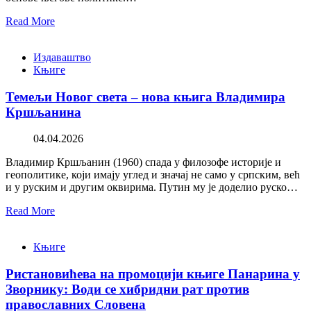
Read More
Издаваштво
Књиге
Темељи Новог света – нова књига Владимира
Кршљанина
04.04.2026
Владимир Кршљанин (1960) спада у филозофе историје и
геополитике, који имају углед и значај не само у српским, већ
и у руским и другим оквирима. Путин му је доделио руско…
Read More
Књиге
Ристановићева на промоцији књиге Панарина у
Зворнику: Води се хибридни рат против
православних Словена