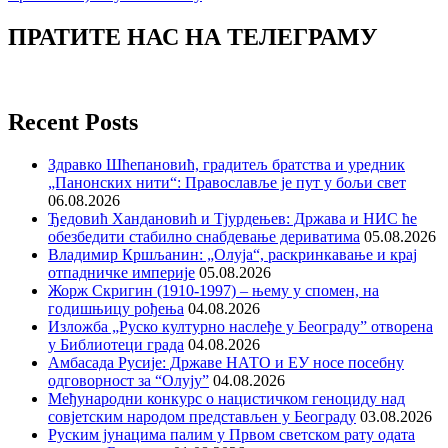
ПРАТИТЕ НАС НА ТЕЛЕГРАМУ
Recent Posts
Здравко Шћепановић, градитељ братства и уредник
„Панонских нити“: Православље је пут у бољи свет
06.08.2026
Ђедовић Хандановић и Тјурдењев: Држава и НИС ће
обезбедити стабилно снабдевање дериватима
05.08.2026
Владимир Кршљанин: „Олуја“, раскринкавање и крај
отпадничке империје
05.08.2026
Жорж Скригин (1910-1997) – њему у спомен, на
годишњицу рођења
04.08.2026
Изложба „Руско културно наслеђе у Београду” отворена
у Библиотеци града
04.08.2026
Амбасада Русије: Државе НАТО и ЕУ носе посебну
одговорност за “Олују”
04.08.2026
Међународни конкурс о нацистичком геноциду над
совјетским народом представљен у Београду
03.08.2026
Руским јунацима палим у Првом светском рату одата