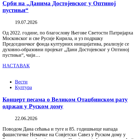
Срби на „Данима Достојевског у Оптиној
пустињи“
19.07.2026
Од 2022. године, по благослову Његове Светости Патријарха
Московског и све Русије Кирила, и уз подршку
Председничког фонда културних иницијатива, реализује се
духовно-образовни пројекат „Дани Достојевског у Оптиној
пустињи“, чији…
НАСТАВАК
Вести
Култура
Концерт песама о Великом Отаџбинском рату
одржан у Руском дому
22.06.2026
Поводом Дана сећања и туге и 85. годишњице напада
фашистичке Немачке на Совјетски Савез у Руском дому у