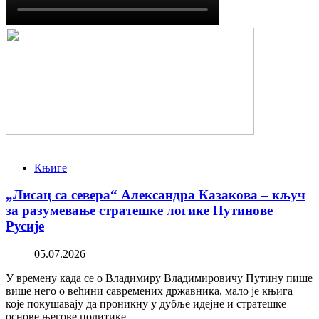
Књиге
„Лисац са севера“ Александра Казакова – кључ
за разумевање стратешке логике Путинове
Русије
05.07.2026
У времену када се о Владимиру Владимировичу Путину пише
више него о већини савремених државника, мало је књига
које покушавају да проникну у дубље идејне и стратешке
основе његове политике.…