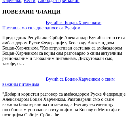
Харченко
,
Вести
,
Слободан Цветковић
ПОВЕЗАНИ ЧЛАНЦИ
Post
Вучић са Боцан-Харченком:
Настављамо складне односе са Русијом
navigation
Председник Републике Србије Александар Вучић састао се са
амбасадором Руске Федерације у Београду Александром
Боцан-Харченком. "Конструктиван састанак са амбасадором
Боцан-Харченком са којим сам разговарао о свим актуелним
регионалним и глобалним питањима. Дискутовали смо,
такође, о…
Вучић са Боцан-Харченком о свим
важним питањима
"Добар и користан разговор са амбасадором Руске Федерације
Александром Боцан Харченком. Разговарали смо о свим
важним билатералним питањима, а Његову екселенцију
посебно сам упознао са ситуацијом на Косову и Метохији и
позицијом Србије. Србија ће…