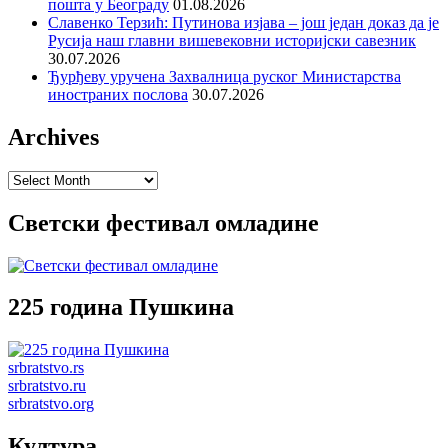
пошта у Београду
01.08.2026
Славенко Терзић: Путинова изјава – још један доказ да је
Русија наш главни вишевековни историјски савезник
30.07.2026
Ђурђеву уручена Захвалница руског Министарства
иностраних послова
30.07.2026
Archives
Archives
Светски фестивал омладине
225 година Пушкина
srbratstvo.rs
srbratstvo.ru
srbratstvo.org
Култура