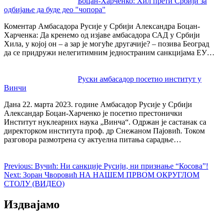
Боцан-Харченко: Хил прети Србији за
одбијање да буде део "чопора"
Коментар Амбасадора Русије у Србији Александра Боцан-
Харченка: Да кренемо од изјаве амбасадора САД у Србији
Хила, у којој он – а зар је могуће другачије? – позива Београд
да се придружи нелегитимним једностраним санкцијама ЕУ…
Руски амбасадор посетио институт у
Винчи
Дана 22. марта 2023. године Амбасадор Русије у Србији
Александар Боцан-Харченко је посетио престонички
Институт нуклеарних наука „Винча“. Одржан је састанак са
директорком института проф. др Снежаном Пајовић. Током
разговора размотрена су актуелна питања сарадње…
Previous:
Вучић: Ни санкције Русији, ни признање “Косова”!​
Next:
Зоран Чворовић НА НАШЕМ ПРВОМ ОКРУГЛОМ
СТОЛУ (ВИДЕО)
Издвајамо