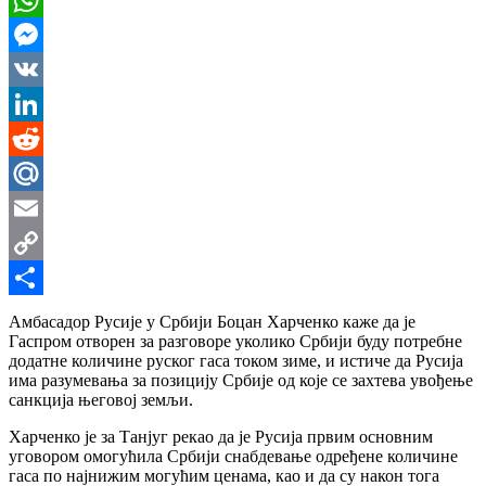
WhatsApp
Messenger
VK
LinkedIn
Reddit
Mail.Ru
Email
Copy
Link
Share
Амбасадор Русије у Србији Боцан Харченко каже да је
Гаспром отворен за разговоре уколико Србији буду потребне
додатне количине руског гаса током зиме, и истиче да Русија
има разумевања за позицију Србије од које се захтева увођење
санкција његовој земљи.
Харченко је за Танјуг рекао да је Русија првим основним
уговором омогућила Србији снабдевање одређене количине
гаса по најнижим могућим ценама, као и да су након тога