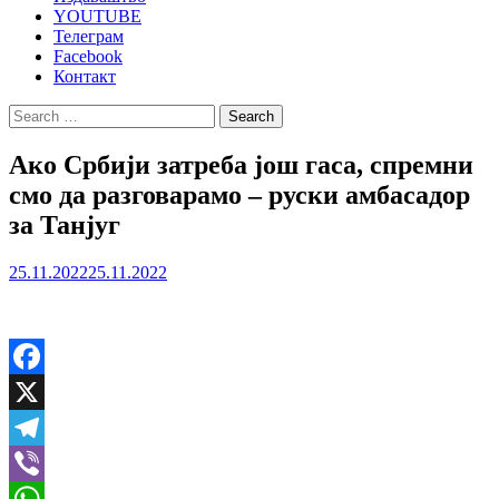
YOUTUBE
Телеграм
Facebook
Контакт
Search
for:
Ако Србији затреба још гаса, спремни
смо да разговарамо – руски амбасадор
за Танјуг
25.11.2022
25.11.2022
Facebook
X
Telegram
Viber