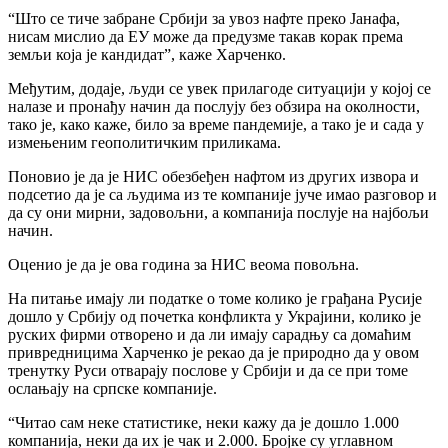
“Што се тиче забране Србији за увоз нафте преко Јанафа,
нисам мислио да ЕУ може да предузме такав корак према
земљи која је кандидат”, каже Харченко.
Међутим, додаје, људи се увек прилагоде ситуацији у којој се
налазе и пронађу начин да послују без обзира на околности,
тако је, како каже, било за време пандемије, а тако је и сада у
измењеним геополитичким приликама.
Поновио је да је НИС обезбеђен нафтом из других извора и
подсетио да је са људима из те компаније јуче имао разговор и
да су они мирни, задовољни, а компанија послује на најбољи
начин.
Оценио је да је ова година за НИС веома повољна.
На питање имају ли податке о томе колико је грађана Русије
дошло у Србију од почетка конфликта у Украјини, колико је
руских фирми отворено и да ли имају сарадњу са домаћим
привредницима Харченко је рекао да је природно да у овом
тренутку Руси отварају послове у Србији и да се при томе
ослањају на српске компаније.
“Читао сам неке статистике, неки кажу да је дошло 1.000
компанија, неки да их је чак и 2.000. Бројке су углавном