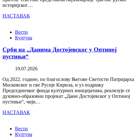
историјског…
НАСТАВАК
Вести
Култура
Срби на „Данима Достојевског у Оптиној
пустињи“
19.07.2026
Од 2022. године, по благослову Његове Светости Патријарха
Московског и све Русије Кирила, и уз подршку
Председничког фонда културних иницијатива, реализује се
духовно-образовни пројекат „Дани Достојевског у Оптиној
пустињи“, чији…
НАСТАВАК
Вести
Култура