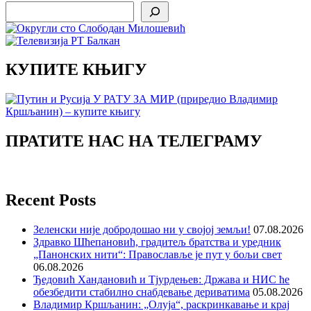
Search
КУПИТЕ КЊИГУ
ПРАТИТЕ НАС НА ТЕЛЕГРАМУ
Recent Posts
Зеленски није добродошао ни у својој земљи!
07.08.2026
Здравко Шћепановић, градитељ братства и уредник
„Панонских нити“: Православље је пут у бољи свет
06.08.2026
Ђедовић Хандановић и Тјурдењев: Држава и НИС ће
обезбедити стабилно снабдевање дериватима
05.08.2026
Владимир Кршљанин: „Олуја“, раскринкавање и крај