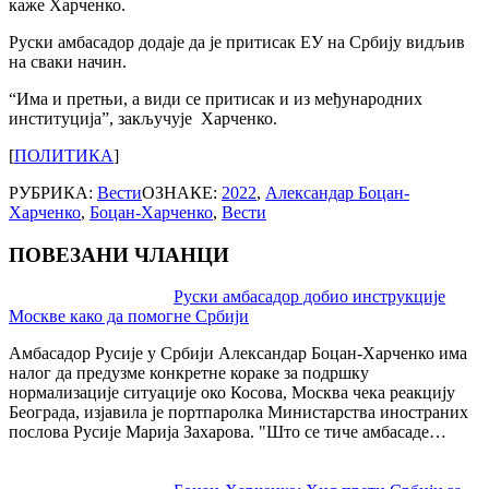
каже Харченко.
Руски амбасадор додаје да је притисак ЕУ на Србију видљив
на сваки начин.
“Има и претњи, а види се притисак и из међународних
институција”, закључује Харченко.
[
ПОЛИТИКА
]
РУБРИКА:
Вести
ОЗНАКЕ:
2022
,
Александар Боцан-
Харченко
,
Боцан-Харченко
,
Вести
ПОВЕЗАНИ ЧЛАНЦИ
Post
Руски амбасадор добио инструкције
Москве како да помогне Србији
navigation
Амбасадор Русије у Србији Александар Боцан-Харченко има
налог да предузме конкретне кораке за подршку
нормализације ситуације око Косова, Москва чека реакцију
Београда, изјавила је портпаролка Министарства иностраних
послова Русије Марија Захарова. "Што се тиче амбасаде…