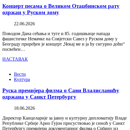
Концерт песама о Великом Отаџбинском рату
одржан у Руском дому
22.06.2026
Поводом Дана сећања и туге и 85. годишњице напада
фашистичке Немачке на Совјетски Савез у Руском дому у
Београду приређен је концерт „Чекај ме и ја ћу сигурно доћи“
посвећен…
НАСТАВАК
Вести
Култура
Руска премијера филма о Сави Владиславићу
одржана у Санкт Петербургу
18.06.2026
Директор Канцеларије за јавну и културну дипломатију Владе
Републике Србије Арно Гујон присуствовао је синоћ у Санкт
Петербургу премијери документарног филма о Србину из