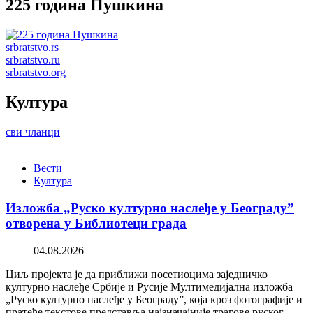
225 година Пушкина
srbratstvo.rs
srbratstvo.ru
srbratstvo.org
Култура
сви чланци
Вести
Култура
Изложба „Руско културно наслеђе у Београду”
отворена у Библиотеци града
04.08.2026
Циљ пројекта је да приближи посетиоцима заједничко
културно наслеђе Србије и Русије Мултимедијална изложба
„Руско културно наслеђе у Београду”, која кроз фотографије и
пратеће текстове представља најзначајније трагове руског