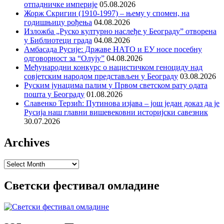
отпадничке империје
05.08.2026
Жорж Скригин (1910-1997) – њему у спомен, на
годишњицу рођења
04.08.2026
Изложба „Руско културно наслеђе у Београду” отворена
у Библиотеци града
04.08.2026
Амбасада Русије: Државе НАТО и ЕУ носе посебну
одговорност за “Олују”
04.08.2026
Међународни конкурс о нацистичком геноциду над
совјетским народом представљен у Београду
03.08.2026
Руским јунацима палим у Првом светском рату одата
пошта у Београду
01.08.2026
Славенко Терзић: Путинова изјава – још један доказ да је
Русија наш главни вишевековни историјски савезник
30.07.2026
Archives
Archives
Светски фестивал омладине