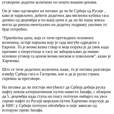
уговорене додатне количине по нешто вишим ценама.
Он је тако одговорио на питање да ли ће Србија од Русије ,
како је најављено, добити додатних два милиона кубика гаса
дневно од децембра и по којој цени и да ли би наша земља
могла да рачуна евентуално на додатну подршку уколико то
буде потребно.
“Првобитна цена, која се тиче претходних основних
количина, остаје најнижа коју је сада могуће одредити у
Европи. То је веома вазна ствар и моја порука је да увек када
причамо о енергетици и гасу не заборављамо да имамо
основни уговор са ценом веома ниском и повољном”, казао је
Харченко.
Што се тиче додатних количина, каже, то је питање разговора
између Србија гаса и Гаспрома, као и да је руска страна
спремна за преговоре.
На питање да ли постоји могућност да Србија добија руску
нафту неким алтернативним путем наместо Јанафа, с обзиром
да 5. децембра када ступа на снагу потпуни ембарго на увоз
сирове нафте из Русије морским путем Харченко поручује да
је НИС у Србији потпуно обезбеђен и није зависан од
испоруке преко Јанафа.