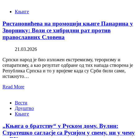
Књиге
Ристановићева на промоцији књиге Панарина у
Зворнику: Води се хибридни рат против
православних Словена
21.03.2026
Српски народ је био изложен екстремизму, тероризму и
сепаратизму, а као резултат одбране од тих напада створена је
Република Српска и то у вријеме када су Срби били сами,
истакнуто…
Read More
Вести
Друштво
Књиге
„Књига о братству“ у Руском дому. Вулин:
Стратешко сагласје са Русијом у свему, ни у чему