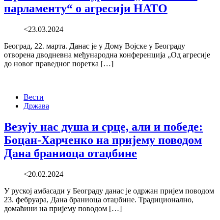
парламенту“ о агресији НАТО
<23.03.2024
Београд, 22. марта. Данас је у Дому Војске у Београду
отворена дводневна међународна конференција „Од агресије
до новог праведног поретка […]
Вести
Држава
Везују нас душа и срце, али и победе:
Боцан-Харченко на пријему поводом
Дана браниоца отаџбине
<20.02.2024
У руској амбасади у Београду данас је одржан пријем поводом
23. фебруара, Дана браниоца отаџбине. Традиционално,
домаћини на пријему поводом […]