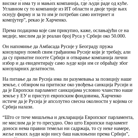
високе и има ту и мањих компанија, где људи раде од куће.
Углавном су то компаније из ИТ области и двоје троје њих
оснују фирму и за то им је потребан само интернет и
компјутер”, рекао је Харченко.
Према подацима које сам прикупио, каже, ослањајући се на
медије, мислим да је реалан број Руса у Србији око 50.000.
Он напомиње да Амбасада Русије у Београду пружа
конзуларну помоћ свим грађанима Русије који је требају, али
да су приватне посете Србији и отварање компанија лични
избор и да евидентирају само људе који им се обраћају због
конзуларних делатности.
На питање да ли Русија има ли разумевања за позицију наше
земље, с обзиром на притиске око увођења санкција Русији и
да је Европски парламент санкцијама условио чланство наше
земље у ЕУ и приступ европским фондовима, Харченко
истиче да је Русија је апсолутно свесна околности у којима се
Србија налази.
“Што се тиче мишљења и декларација Европског парламента,
не мислим да је то пресудно. Ово што Европски парламент
доноси нема правни темељи ни садржаја, то су неке намере,
жеље неких људи који нису баш наклоњени према Србији”,