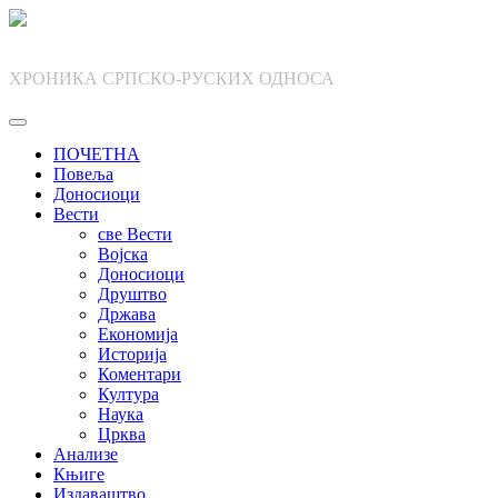
Skip
to
content
ХРОНИКА СРПСКО-РУСКИХ ОДНОСА
ПОЧЕТНА
Повеља
Доносиоци
Вести
све Вести
Војска
Доносиоци
Друштво
Држава
Економија
Историја
Коментари
Култура
Наука
Црква
Анализе
Књиге
Издаваштво