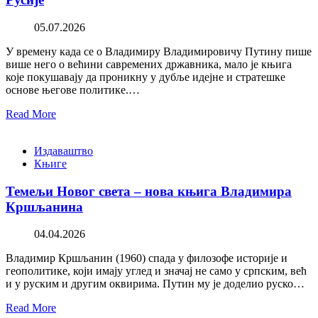
05.07.2026
У времену када се о Владимиру Владимировичу Путину пише
више него о већини савремених државника, мало је књига
које покушавају да проникну у дубље идејне и стратешке
основе његове политике.…
Read More
Издаваштво
Књиге
Темељи Новог света – нова књига Владимира
Кршљанина
04.04.2026
Владимир Кршљанин (1960) спада у филозофе историје и
геополитике, који имају углед и значај не само у српским, већ
и у руским и другим оквирима. Путин му је доделио руско…
Read More