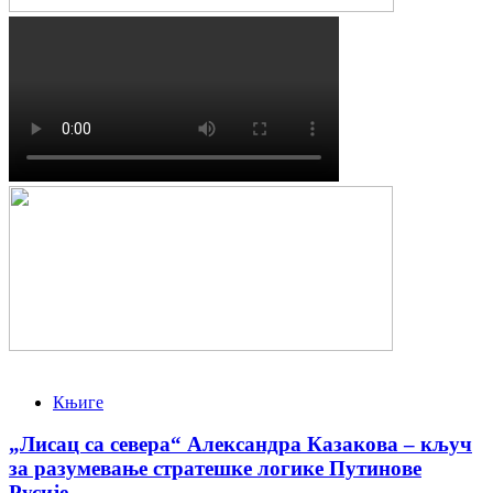
Књиге
„Лисац са севера“ Александра Казакова – кључ
за разумевање стратешке логике Путинове
Русије