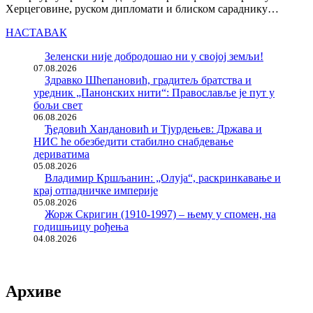
Херцеговине, руском дипломати и блиском сараднику…
НАСТАВАК
Зеленски није добродошао ни у својој земљи!
07.08.2026
Здравко Шћепановић, градитељ братства и
уредник „Панонских нити“: Православље је пут у
бољи свет
06.08.2026
Ђедовић Хандановић и Тјурдењев: Држава и
НИС ће обезбедити стабилно снабдевање
дериватима
05.08.2026
Владимир Кршљанин: „Олуја“, раскринкавање и
крај отпадничке империје
05.08.2026
Жорж Скригин (1910-1997) – њему у спомен, на
годишњицу рођења
04.08.2026
Архиве