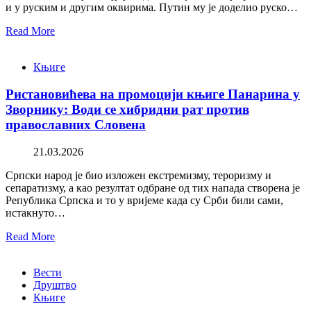
и у руским и другим оквирима. Путин му је доделио руско…
Read More
Књиге
Ристановићева на промоцији књиге Панарина у
Зворнику: Води се хибридни рат против
православних Словена
21.03.2026
Српски народ је био изложен екстремизму, тероризму и
сепаратизму, а као резултат одбране од тих напада створена је
Република Српска и то у вријеме када су Срби били сами,
истакнуто…
Read More
Вести
Друштво
Књиге