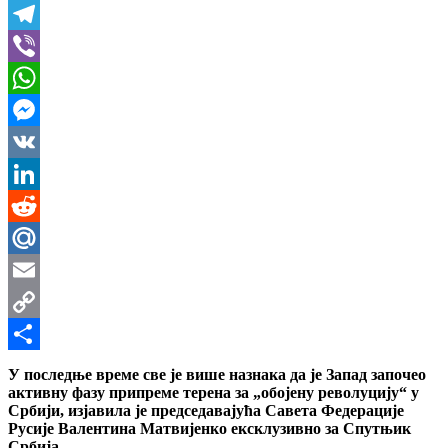
X
Telegram
Viber
WhatsApp
Messenger
VK
LinkedIn
Reddit
Mail.Ru
Email
Copy
Link
Share
У последње време све је више назнака да је Запад започео
активну фазу припреме терена за „обојену револуцију“ у
Србији, изјавила је председавајућа Савета Федерације
Русије Валентина Матвијенко ексклузивно за Спутњик
Србија.