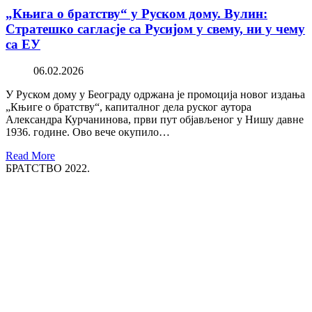
„Књига о братству“ у Руском дому. Вулин:
Стратешко сагласје са Русијом у свему, ни у чему
са ЕУ
06.02.2026
У Руском дому у Београду одржана је промоција новог издања
„Књиге о братству“, капиталног дела руског аутора
Александра Курчанинова, први пут објављеног у Нишу давне
1936. године. Ово вече окупило…
Read More
БРАТСТВО 2022.