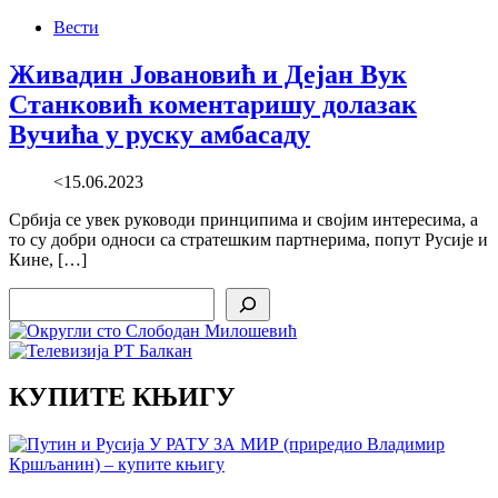
Вести
Живадин Јовановић и Дејан Вук
Станковић коментаришу долазак
Вучића у руску амбасаду
<15.06.2023
Србија се увек руководи принципима и својим интересима, а
то су добри односи са стратешким партнерима, попут Русије и
Кине, […]
Search
КУПИТЕ КЊИГУ