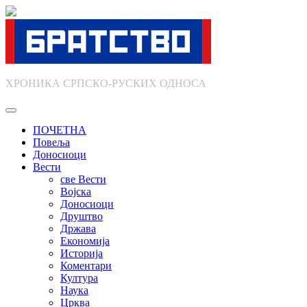
Skip
to
content
ХРОНИКА СРПСКО-РУСКИХ ОДНОСА
ПОЧЕТНА
Повеља
Доносиоци
Вести
све Вести
Војска
Доносиоци
Друштво
Држава
Економија
Историја
Коментари
Култура
Наука
Црква