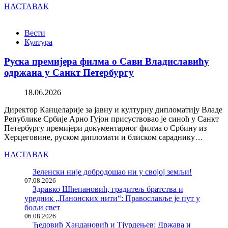
НАСТАВАК
Вести
Култура
Руска премијера филма о Сави Владиславићу
одржана у Санкт Петербургу
18.06.2026
Директор Канцеларије за јавну и културну дипломатију Владе
Републике Србије Арно Гујон присуствовао је синоћ у Санкт
Петербургу премијери документарног филма о Србину из
Херцеговине, руском дипломати и блиском сараднику…
НАСТАВАК
Зеленски није добродошао ни у својој земљи!
07.08.2026
Здравко Шћепановић, градитељ братства и
уредник „Панонских нити“: Православље је пут у
бољи свет
06.08.2026
Ђедовић Хандановић и Тјурдењев: Држава и