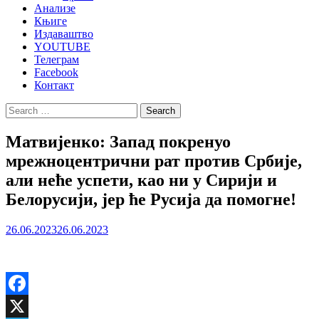
Анализе
Књиге
Издаваштво
YOUTUBE
Телеграм
Facebook
Контакт
Search
for:
Матвијенко: Запад покренуо
мрежноцентрични рат против Србије,
али неће успети, као ни у Сирији и
Белорусији, јер ће Русија да помогне!
26.06.2023
26.06.2023
Facebook