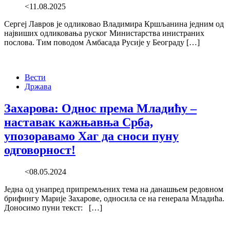
<11.08.2025
Сергеј Лавров је одликовао Владимира Кршљанина једним од
највиших одликовања руског Министарства инистраних
послова. Тим поводом Амбасада Русије у Београду […]
Вести
Држава
Захарова: Однос према Младићу –
наставак кажњавња Срба,
упозоравамо Хаг да сноси пуну
одговорност!
<08.05.2024
Једна од унапред припремљених тема на данашњем редовном
брифингу Марије Захарове, односила се на генерала Младића.
Доносимо пуни текст: […]