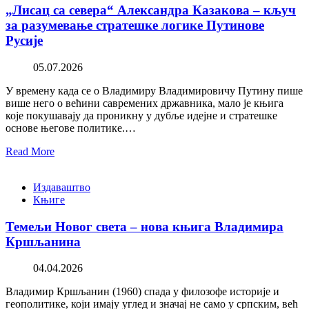
„Лисац са севера“ Александра Казакова – кључ
за разумевање стратешке логике Путинове
Русије
05.07.2026
У времену када се о Владимиру Владимировичу Путину пише
више него о већини савремених државника, мало је књига
које покушавају да проникну у дубље идејне и стратешке
основе његове политике.…
Read More
Издаваштво
Књиге
Темељи Новог света – нова књига Владимира
Кршљанина
04.04.2026
Владимир Кршљанин (1960) спада у филозофе историје и
геополитике, који имају углед и значај не само у српским, већ