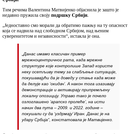
Тим речима Валентина Матвијенко објаснила је зашто је
недавно пружила своју
подршку Србији
.
„Једноставно смо морали да обратимо пажњу на ту опасност
која се надвила над слободном Србијом, над њеним
суверенитетом и независности“, истакла је она.
„Данас имамо класичан пример
мрежноцентричног рата, када мрежне
структуре које контролише Запад користе
неку осетљиву тему за слабљење ситуације,
покушавајући да је доведу у стање када може
да делује као ‘окидач’. А након тога изазивају
демонстрације и активирају припремљену
локалну опозицију. Управо тако је почело
озлоглашено ‘арапско пролеће’, на исти
начин два пута – 2009. и 2022. године –
покушали су да ‘уздрмају’ Иран. Данас је на
удару Србија“, констатовала је Матвијенко.