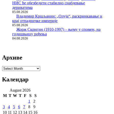
НИС ће обезбедити стабилно снабдевање
дериватима
05.08.2026
Владимир Кршљанин: „Олуја“, раскринкавање и
крај отпадничке империје
05.08.2026
Жорж Скригин (1910-1997) – њему у спомен, на
годишњицу рођења
04.08.2026
Архиве
Архиве
Календар
August 2026
M
T
W
T
F
S
S
1
2
3
4
5
6
7
8
9
10
11
12
13
14
15
16