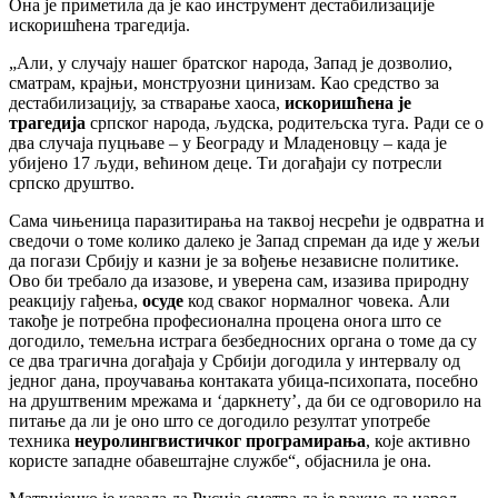
Она је приметила да је као инструмент дестабилизације
искоришћена трагедија.
„Али, у случају нашег братског народа, Запад је дозволио,
сматрам, крајњи, монструозни цинизам. Као средство за
дестабилизацију, за стварање хаоса,
искоришћена је
трагедија
српског народа, људска, родитељска туга. Ради се о
два случаја пуцњаве – у Београду и Младеновцу – када је
убијено 17 људи, већином деце. Ти догађаји су потресли
српско друштво.
Сама чињеница паразитирања на таквој несрећи је одвратна и
сведочи о томе колико далеко је Запад спреман да иде у жељи
да погази Србију и казни је за вођење независне политике.
Ово би требало да изазове, и уверена сам, изазива природну
реакцију гађења,
осуде
код сваког нормалног човека. Али
такође је потребна професионална процена онога што се
догодило, темељна истрага безбедносних органа о томе да су
се два трагична догађаја у Србији догодила у интервалу од
једног дана, проучавања контаката убица-психопата, посебно
на друштвеним мрежама и ‘даркнету’, да би се одговорило на
питање да ли је оно што се догодило резултат употребе
техника
неуролингвистичког програмирања
, које активно
користе западне обавештајне службе“, објаснила је она.