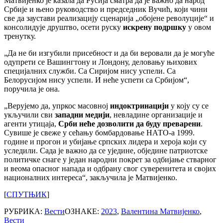
Матвијенко је казала да Русија сматра да је важно да народ
Србије и њено руководство и председник Вучић, који чини
све да заустави реализацију сценарија „обојене револуције“ и
консолидује друштво, осети руску
искрену подршку
у овом
тренутку.
„Да не би изгубили присебност и да би веровали да је могуће
одупрети се Вашингтону и Лондону, деловању њихових
специјалних служби. Са Сиријом нису успели. Са
Белорусијом нису успели. И неће успети са Србијом“,
поручила је она.
„Верујемо да, упркос масовној
индоктринацији
у коју су се
укључили сви
западни медији
, невладине организације и
агенти утицаја,
Срби неће дозволити да буду преварени
.
Сувише је свеже у сећању бомбардовање НАТО-а 1999.
године и прогон и убијање српских лидера и хероја који су
уследили. Сада је важно да се уједине, обједине патриотске
политичке снаге у један народни покрет за одбијање стварног
и веома опасног напада и одбрану свог суверенитета и својих
националних интереса“, закључила је Матвијенко.
[
СПУТЊИК
]
РУБРИКА:
Вести
ОЗНАКЕ:
2023
,
Валентина Матвијенко
,
Вести