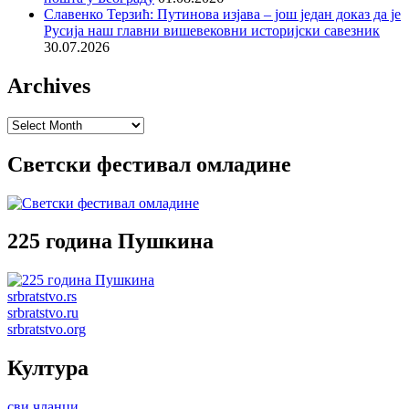
Славенко Терзић: Путинова изјава – још један доказ да је
Русија наш главни вишевековни историјски савезник
30.07.2026
Archives
Archives
Светски фестивал омладине
225 година Пушкина
srbratstvo.rs
srbratstvo.ru
srbratstvo.org
Култура
сви чланци