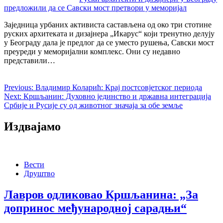
предложили да се Савски мост претвори у меморијал
Заједница урбаних активиста састављена од око три стотине
руских архитеката и дизајнера „Икарус“ који тренутно делују
у Београду дала је предлог да се уместо рушења, Савски мост
преуреди у меморијални комплекс. Они су недавно
представили…
Previous:
Владимир Коларић: Крај постсовјетског периода
Next:
Кршљанин: Духовно јединство и државна интеграција
Србије и Русије су од животног значаја за обе земље
Издвајамо
Вести
Друштво
Лавров одликовао Кршљанина: „За
допринос међународној сарадњи“