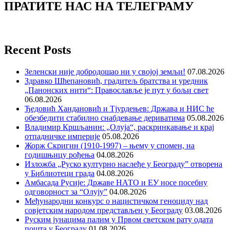
ПРАТИТЕ НАС НА ТЕЛЕГРАМУ
Recent Posts
Зеленски није добродошао ни у својој земљи!
07.08.2026
Здравко Шћепановић, градитељ братства и уредник
„Панонских нити“: Православље је пут у бољи свет
06.08.2026
Ђедовић Хандановић и Тјурдењев: Држава и НИС ће
обезбедити стабилно снабдевање дериватима
05.08.2026
Владимир Кршљанин: „Олуја“, раскринкавање и крај
отпадничке империје
05.08.2026
Жорж Скригин (1910-1997) – њему у спомен, на
годишњицу рођења
04.08.2026
Изложба „Руско културно наслеђе у Београду” отворена
у Библиотеци града
04.08.2026
Амбасада Русије: Државе НАТО и ЕУ носе посебну
одговорност за “Олују”
04.08.2026
Међународни конкурс о нацистичком геноциду над
совјетским народом представљен у Београду
03.08.2026
Руским јунацима палим у Првом светском рату одата
пошта у Београду
01.08.2026