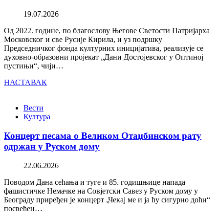
19.07.2026
Од 2022. године, по благослову Његове Светости Патријарха
Московског и све Русије Кирила, и уз подршку
Председничког фонда културних иницијатива, реализује се
духовно-образовни пројекат „Дани Достојевског у Оптиној
пустињи“, чији…
НАСТАВАК
Вести
Култура
Концерт песама о Великом Отаџбинском рату
одржан у Руском дому
22.06.2026
Поводом Дана сећања и туге и 85. годишњице напада
фашистичке Немачке на Совјетски Савез у Руском дому у
Београду приређен је концерт „Чекај ме и ја ћу сигурно доћи“
посвећен…