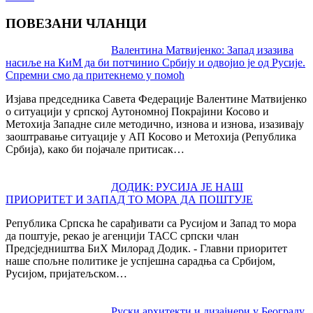
ПОВЕЗАНИ ЧЛАНЦИ
Post
Валентина Матвијенко: Запад изазива
насиље на КиМ да би потчинио Србију и одвојио је од Русије.
navigation
Спремни смо да притекнемо у помоћ
Изјава председника Савета Федерације Валентине Матвијенко
о ситуацији у српској Аутономној Покрајини Косово и
Метохија Западне силе методично, изнова и изнова, изазивају
заоштравање ситуације у АП Косово и Метохија (Република
Србија), како би појачале притисак…
ДОДИК: РУСИЈА ЈЕ НАШ
ПРИОРИТЕТ И ЗАПАД ТО МОРА ДА ПОШТУЈЕ
Република Српска ће сарађивати са Русијом и Запад то мора
да поштује, рекао је агенцији ТАСС српски члан
Предсједништва БиХ Милорад Додик. - Главни приоритет
наше спољне политике је успјешна сарадња са Србијом,
Русијом, пријатељском…
Руски архитекти и дизајнери у Београду