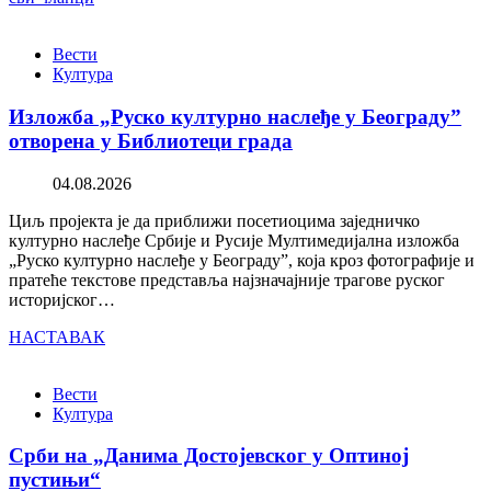
Вести
Култура
Изложба „Руско културно наслеђе у Београду”
отворена у Библиотеци града
04.08.2026
Циљ пројекта је да приближи посетиоцима заједничко
културно наслеђе Србије и Русије Мултимедијална изложба
„Руско културно наслеђе у Београду”, која кроз фотографије и
пратеће текстове представља најзначајније трагове руског
историјског…
НАСТАВАК
Вести
Култура
Срби на „Данима Достојевског у Оптиној
пустињи“