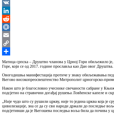
Messenger
VK
LinkedIn
Reddit
Mail.Ru
Email
Copy
Link
Share
Матица српска – Друштво чланова у Црној Гори обиљежило је,
Горе, који се од 2017. године прославља као Дан овог Друштва.
Овогодишња манифестација протиче у знаку обиљежавања педе
Његово високопреосвештенство Митрополит црногорско-приморс
Након што је благословио учеснике свечаности сабране у Књи
подсјетио на стравични догађај рушења Ловћенске капеле и с
„Није чудо што су рушили цркву, није то једина црква која је с
цивилизације, зна се да су сви народи држали до последње воље
подсјетивши да је Његошева последња воља била да почива у ц