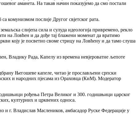
ошевог аманета. На такав начин показујемо да смо постали
 са комунизмом послије Другог свјетског рата.
 земаљска слијепа сила и сулуда идеологија привремено, рекло
рати на Ловћен и да дође тај блажени моменат да вратимо
ркви коју је посветио своме стрицу на Ловћену и да тамо слуша
ћен, Владику Рада, Капелу из времена невјероватне љепоте
 одбрану Његошеве капеле, читао је прослављени српски
вских и народних пјесама из Ораховца (КиМ). Модератор
. годишњици рођења Петра Великог и 300. годишњици царског
тских, културних и црквених односа.
ио и г. Владислав Маслеников, амбасадор Руске Федерације у