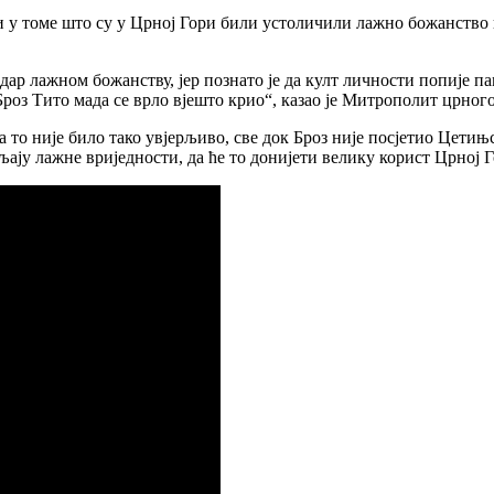
 у томе што су у Црној Гори били устоличили лажно божанство 
дар лажном божанству, јер познато је да култ личности попије пам
роз Тито мада се врло вјешто крио“, казао је Митрополит црного
 то није било тако увјерљиво, све док Броз није посјетио Цетињ
ављају лажне вриједности, да ће то донијети велику корист Црној 