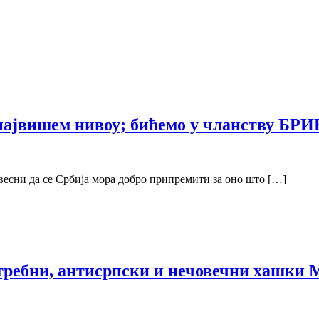
ајвишем нивоу; бићемо у чланству БРИК
весни да се Србија мора добро припремити за оно што […]
отребни, антисрпски и нечовечни хашки