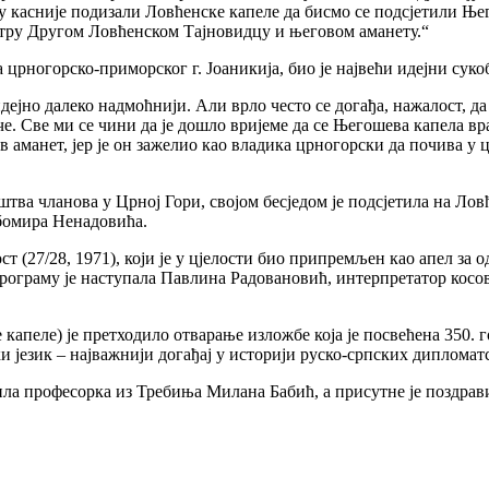
 касније подизали Ловћенске капеле да бисмо се подсјетили Њег
тру Другом Ловћенском Тајновидцу и његовом аманету.“
ногорско-приморског г. Јоаникија, био је највећи идејни сукоб
ејно далеко надмоћнији. Али врло често се догађа, нажалост, да
иче. Све ми се чини да је дошло вријеме да се Његошева капела в
 аманет, јер је он зажелио као владика црногорски да почива у ц
тва чланова у Црној Гори, својом бесједом је подсјетила на Лов
бомира Ненадовића.
т (27/28, 1971), који је у цјелости био припремљен као апел за
рограму је наступала Павлина Радовановић, интерпретатор косо
капеле) је претходило отварање изложбе која је посвећена 350
ки језик – најважнији догађај у историји руско-српских диплома
ила професорка из Требиња Миланa Бабић, а присутне је поздрав