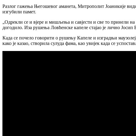
Разлог гажења Његошевог аманета, Митрополит Јоаникије види
изгубили памет.
„Одрекли се и вјере и мишљења и савјести и све то принели на 
догодило. Иза рушења Ловћенске капеле стајао је лично Јосип Б
Када се почело говорити о рушењу Капеле и изградњи маузолеја
како је казао, створила сулуда фама, као увијек када се успост