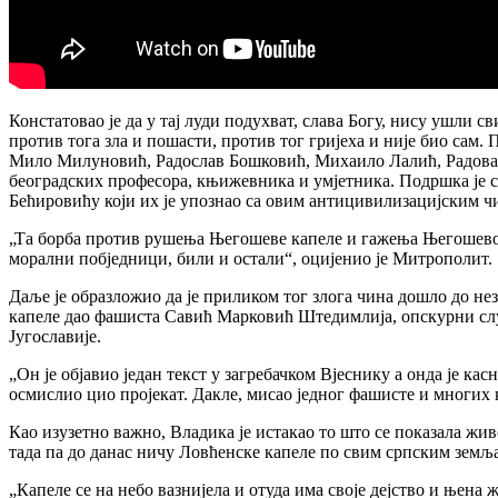
Констатовао је да у тај луди подухват, слава Богу, нису ушли
против тога зла и пошасти, против тог гријеха и није био сам
Мило Милуновић, Радослав Бошковић, Михаило Лалић, Радован
београдских професора, књижевника и умјетника. Подршка је с
Бећировићу који их је упознао са овим антицивилизацијским ч
„Та борба против рушења Његошеве капеле и гажења Његошевог 
морални побједници, били и остали“, оцијенио је Митрополит.
Даље је образложио да је приликом тог злога чина дошло до не
капеле дао фашиста Савић Марковић Штедимлија, опскурни слуга
Југославије.
„Он је објавио један текст у загребачком Вјеснику а онда је к
осмислио цио пројекат. Дакле, мисао једног фашисте и многих 
Као изузетно важно, Владика је истакао то што се показала жив
тада па до данас ничу Ловћенске капеле по свим српским земљ
„Капеле се на небо вазнијела и отуда има своје дејство и њена 