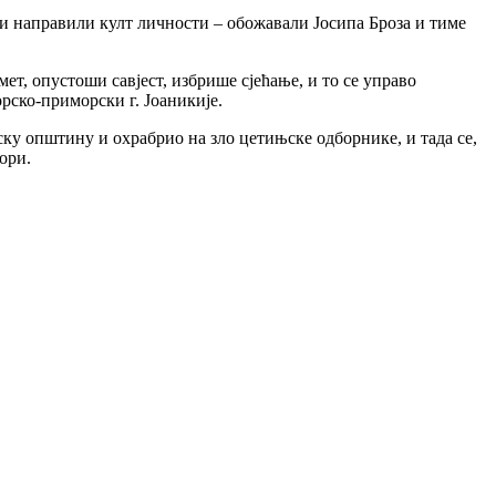
и направили култ личности – обожавали Јосипа Броза и тиме
ет, опустоши савјест, избрише сјећање, и то се управо
рско-приморски г. Јоаникије.
ску општину и охрабрио на зло цетињске одборнике, и тада се,
Гори.