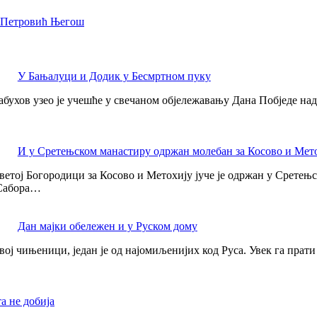
 Петровић Његош
У Бањалуци и Додик у Бесмртном пуку
ухов узео је учешће у свечаном објележавању Дана Побједе над
И у Сретењском манастиру одржан молебан за Косово и Мет
ветој Богородици за Косово и Метохију јуче је одржан у Сретењ
 Сабора…
Дан мајки обележен и у Руском дому
вој чињеници, један је од најомиљенијих код Руса. Увек га прати
а не добија