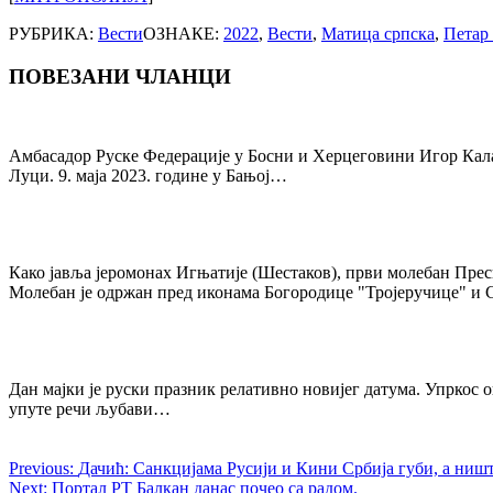
РУБРИКА:
Вести
ОЗНАКЕ:
2022
,
Вести
,
Матица српска
,
Петар
ПОВЕЗАНИ ЧЛАНЦИ
Post
navigation
Амбасадор Руске Федерације у Босни и Херцеговини Игор Калаб
Луци. 9. маја 2023. године у Бањој…
Како јавља јеромонах Игњатије (Шестаков), први молебан Прес
Молебан је одржан пред иконама Богородице "Тројеручице" и
Дан мајки је руски празник релативно новијег датума. Упркос о
упуте речи љубави…
Previous:
Дачић: Санкцијама Русији и Кини Србија губи, а ништ
Next:
Портал РТ Балкан данас почео са радом.