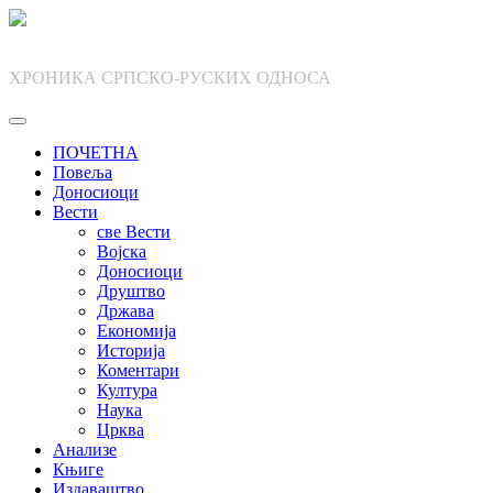
Skip
to
content
ХРОНИКА СРПСКО-РУСКИХ ОДНОСА
ПОЧЕТНА
Повеља
Доносиоци
Вести
све Вести
Војска
Доносиоци
Друштво
Држава
Економија
Историја
Коментари
Култура
Наука
Црква
Анализе
Књиге
Издаваштво