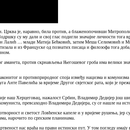
 сви. Црква је, наравно, била против, а блаженопочивши Митропо
. Подршку су му дали и свој глас подигли значајне личности тог
 Лалић … млади Матија Бећковић, затим Меша Селимовић и Миро
тизала и из Француске од познатих писаца и филозофа тога доба,
ином.
аманета, против скрнављења Његошевог гроба има велики значај
законитог и противприродног споја између нацизма и комунизма т
 Анте Павелића за вријеме Другог свјетског рата, који је преж
асније наш Херцеговац, нажалост Србин, Владимир Дедијер још шире
комуниста, превсаходно Владимира Дедијера, су се нашле на ист
отворност и светост Ловћенске капеле и у вријеме рушења, јер су 
ама, нарочито по српским планинама.
жртвеност нас враћа на прави истински пут. У том погледу имају 