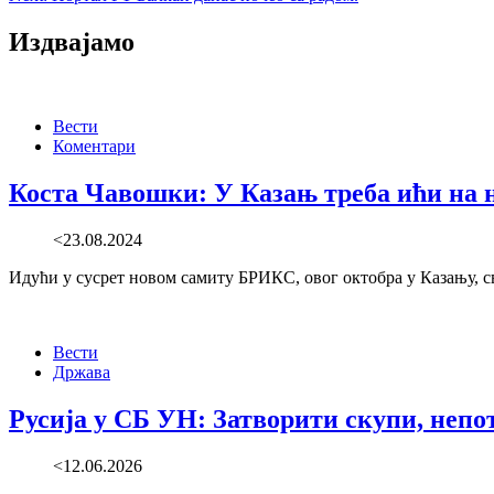
Издвајамо
Вести
Коментари
Коста Чавошки: У Казањ треба ићи на н
<23.08.2024
Идући у сусрет новом самиту БРИКС, овог октобра у Казању, с
Вести
Држава
Русија у СБ УН: Затворити скупи, неп
<12.06.2026