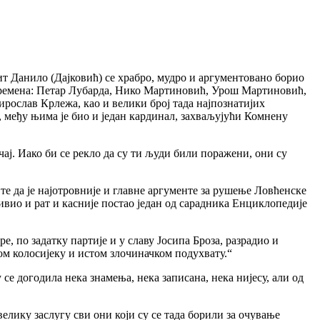
лит Данило (Дајковић) се храбро, мудро и аргументовано борио
а времена: Петар Лубарда, Нико Мартиновић, Урош Мартиновић,
слав Крлежа, као и велики број тада најпознатијих
 међу њима је био и један кардинал, захваљујући Комнену
. Иако би се рекло да су ти људи били поражени, они су
е да је најотровније и главне аргументе за рушење Ловћенске
ивио и рат и касније постао један од сарадника Енциклопедије
, по задатку партије и у славу Јосипа Броза, разрадио и
ом колосијеку и истом злочиначком подухвату.“
се догодила нека знамења, нека записана, нека нијесу, али од
велику заслугу сви они који су се тада борили за очување