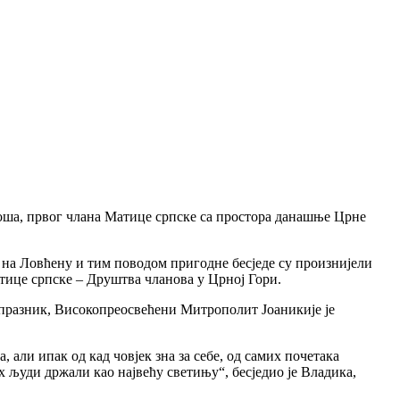
оша, првог члана Матице српске са простора данашње Црне
а Ловћену и тим поводом пригодне бесједе су произнијели
тице српске – Друштва чланова у Црној Гори.
 празник, Високопреосвећени Митрополит Јоаникијe je
 али ипак од кад човјек зна за себе, од самих почетака
х људи држали као највећу светињу“, бесједио је Владика,