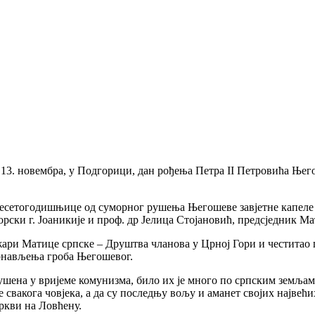
 13. новембра, у Подгорици, дан рођења Петра II Петровића Њег
сетогодишњице од суморног рушења Његошеве завјетне капеле н
ки г. Јоаникије и проф. др Јелица Стојановић, предсједник Ма
жари Матице српске – Друштва чланова у Црној Гори и честитао
крнављења гроба Његошевог.
рушена у вријеме комунизма, било их је много по српским земљама,
 свакога човјека, а да су последњу вољу и аманет својих највећи
ркви на Ловћену.