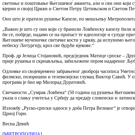
светиње и поштовање Његошевог аманета, али и сви они који су
вјерни и својој Цркви и Светом Петру Цетињском и Светом Пе
Оно што је пратило рушење Капеле, по мишљењу Митрополита цр
„Важно је што су они који су бранили Ловћенску капелу били ид
би се, побједе, надамо се на пропаст те идеологије и сулуде пр
Његошеве мученичке светачке кости у цркву, да испунимо његов
небеску Литургију, кроз све будуће вјекове.“
Проф. др Јелица Стојановић, предсједник Матице српске – Друш
прије рушења и скрнављења, забиљежене пером надареног Љу
Одломке из својевремено забрањеног двоброја часописа Уметнос
филмски, позоришни и телевизијски глумац Виктор Савић. У п
програма је био мр Милорад Дуратовић.
Свечаности „Сумрак Ловћена“ (50 година од рушења Његошеве 
указа о слању учитеља у Србију да предају словенски и латинс
Изложбу „Руско-српски односи у доба Петра Великог“ је отвор
Црној Гори.
Весна Девић
[
МИТРОПОЛИЈА
]