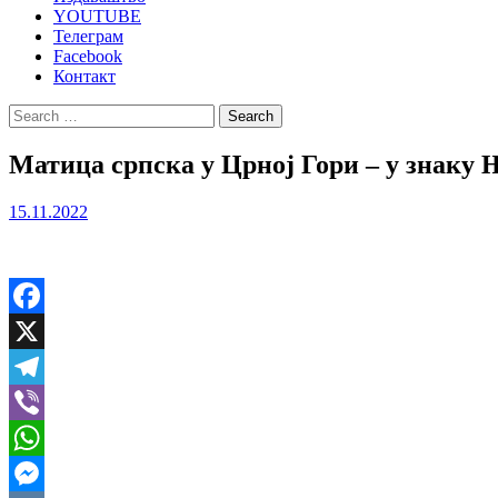
YOUTUBE
Телеграм
Facebook
Контакт
Search
for:
Матица српска у Црној Гори – у знаку
15.11.2022
Facebook
X
Telegram
Viber
WhatsApp