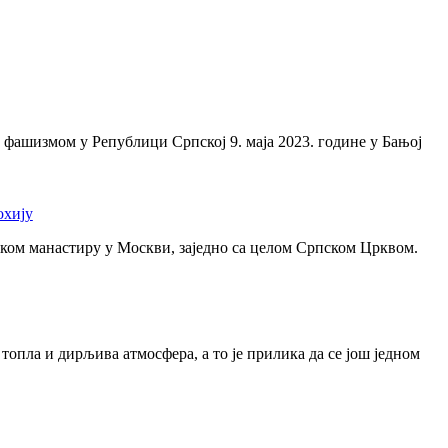
 фашизмом у Републици Српској 9. маја 2023. године у Бањој
охију
ском манастиру у Москви, заједно са целом Српском Црквом.
 топла и дирљива атмосфера, а то је прилика да се још једном