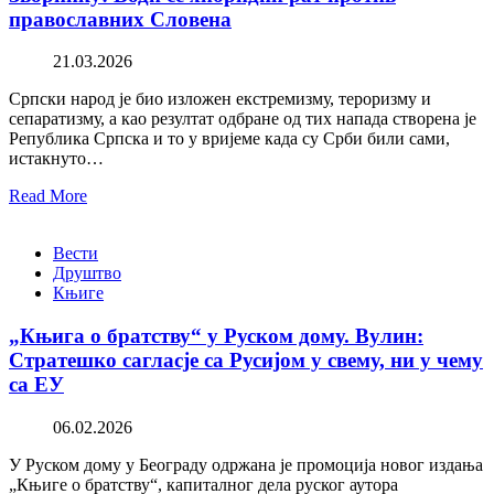
православних Словена
21.03.2026
Српски народ је био изложен екстремизму, тероризму и
сепаратизму, а као резултат одбране од тих напада створена је
Република Српска и то у вријеме када су Срби били сами,
истакнуто…
Read More
Вести
Друштво
Књиге
„Књига о братству“ у Руском дому. Вулин:
Стратешко сагласје са Русијом у свему, ни у чему
са ЕУ
06.02.2026
У Руском дому у Београду одржана је промоција новог издања
„Књиге о братству“, капиталног дела руског аутора