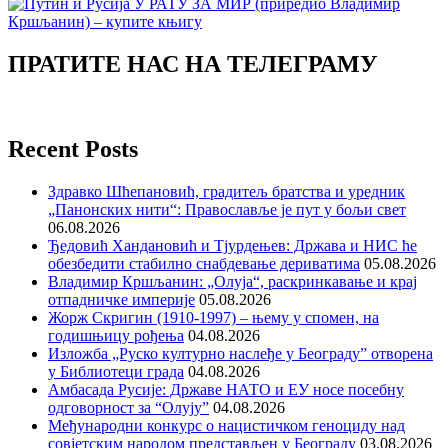
ПРАТИТЕ НАС НА ТЕЛЕГРАМУ
Recent Posts
Здравко Шћепановић, градитељ братства и уредник
„Панонских нити“: Православље је пут у бољи свет
06.08.2026
Ђедовић Хандановић и Тјурдењев: Држава и НИС ће
обезбедити стабилно снабдевање дериватима
05.08.2026
Владимир Кршљанин: „Олуја“, раскринкавање и крај
отпадничке империје
05.08.2026
Жорж Скригин (1910-1997) – њему у спомен, на
годишњицу рођења
04.08.2026
Изложба „Руско културно наслеђе у Београду” отворена
у Библиотеци града
04.08.2026
Амбасада Русије: Државе НАТО и ЕУ носе посебну
одговорност за “Олују”
04.08.2026
Међународни конкурс о нацистичком геноциду над
совјетским народом представљен у Београду
03.08.2026