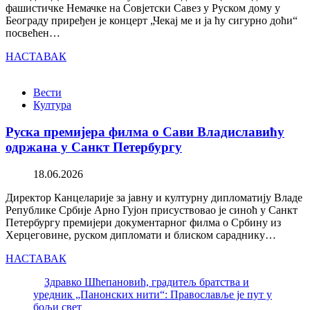
фашистичке Немачке на Совјетски Савез у Руском дому у
Београду приређен је концерт „Чекај ме и ја ћу сигурно доћи“
посвећен…
НАСТАВАК
Вести
Култура
Руска премијера филма о Сави Владиславићу
одржана у Санкт Петербургу
18.06.2026
Директор Канцеларије за јавну и културну дипломатију Владе
Републике Србије Арно Гујон присуствовао је синоћ у Санкт
Петербургу премијери документарног филма о Србину из
Херцеговине, руском дипломати и блиском сараднику…
НАСТАВАК
Здравко Шћепановић, градитељ братства и
уредник „Панонских нити“: Православље је пут у
бољи свет