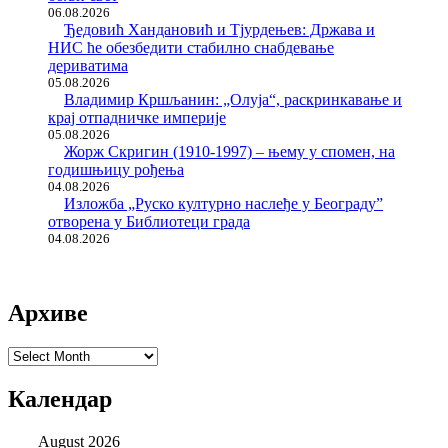
06.08.2026
Ђедовић Хандановић и Тјурдењев: Држава и
НИС ће обезбедити стабилно снабдевање
дериватима
05.08.2026
Владимир Кршљанин: „Олуја“, раскринкавање и
крај отпадничке империје
05.08.2026
Жорж Скригин (1910-1997) – њему у спомен, на
годишњицу рођења
04.08.2026
Изложба „Руско културно наслеђе у Београду”
отворена у Библиотеци града
04.08.2026
Архиве
Архиве
Календар
August 2026