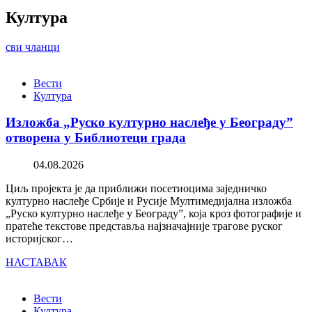
Култура
сви чланци
Вести
Култура
Изложба „Руско културно наслеђе у Београду”
отворена у Библиотеци града
04.08.2026
Циљ пројекта је да приближи посетиоцима заједничко
културно наслеђе Србије и Русије Мултимедијална изложба
„Руско културно наслеђе у Београду”, која кроз фотографије и
пратеће текстове представља најзначајније трагове руског
историјског…
НАСТАВАК
Вести
Култура