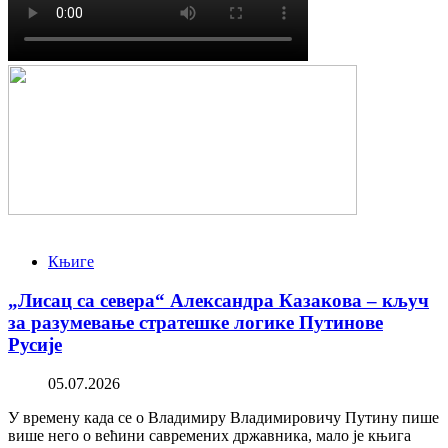
Књиге
„Лисац са севера“ Александра Казакова – кључ
за разумевање стратешке логике Путинове
Русије
05.07.2026
У времену када се о Владимиру Владимировичу Путину пише
више него о већини савремених државника, мало је књига