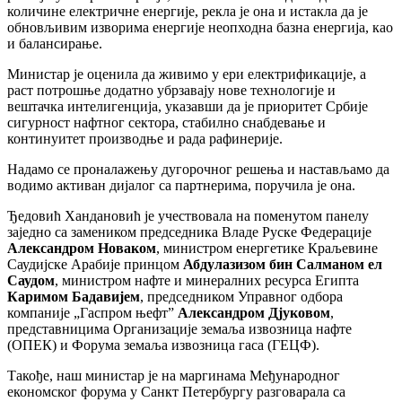
количине електричне енергије, рекла је она и истакла да је
обновљивим изворима енергије неопходна базна енергија, као
и балансирање.
Министар је оценила да живимо у ери електрификације, а
раст потрошње додатно убрзавају нове технологије и
вештачка интелигенција, указавши да је приоритет Србије
сигурност нафтног сектора, стабилно снабдевање и
континуитет производње и рада рафинерије.
Надамо се проналажењу дугорочног решења и настављамо да
водимо активан дијалог са партнерима, поручила је она.
Ђедовић Хандановић је учествовала на поменутом панелу
заједно са замеником председника Владе Руске Федерације
Александром Новаком
, министром енергетике Краљевине
Саудијске Арабије принцом
Абдулазизом бин Салманом ел
Саудом
, министром нафте и минералних ресурса Египта
Каримом Бадавијем
, председником Управног одбора
компаније „Гаспром њефтˮ
Александром Дјуковом
,
представницима Организације земаља извозница нафте
(ОПЕК) и Форума земаља извозница гаса (ГЕЦФ).
Такође, наш министар је на маргинама Међународног
економског форума у Санкт Петербургу разговарала са