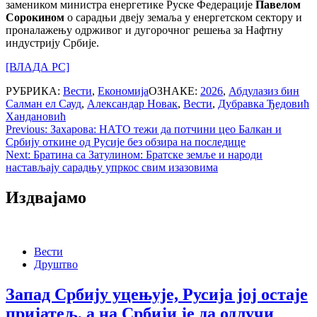
замеником министра енергетике Руске Федерације
Павелом
Сорокином
о сарадњи двеју земаља у енергетском сектору и
проналажењу одрживог и дугорочног решења за Нафтну
индустрију Србије.
[ВЛАДА РС]
РУБРИКА:
Вести
,
Економија
ОЗНАКЕ:
2026
,
Абдулазиз бин
Салман ел Сауд
,
Александар Новак
,
Вести
,
Дубравка Ђедовић
Хандановић
Post
Previous:
Захарова: НАТО тежи да потчини цео Балкан и
Србију откине од Русије без обзира на последице
navigation
Next:
Братина са Затулином: Братске земље и народи
настављају сарадњу упркос свим изазовима
Издвајамо
Вести
Друштво
Запад Србију уцењује, Русија јој остаје
пријатељ, а на Србији је да одлучи