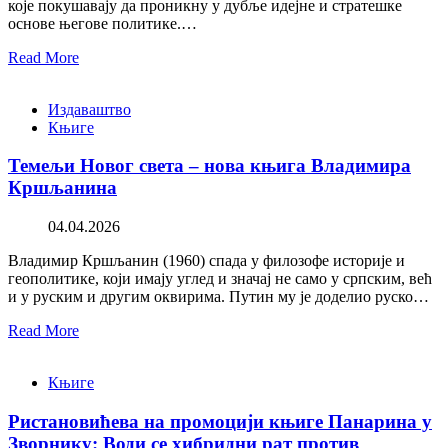
које покушавају да проникну у дубље идејне и стратешке
основе његове политике.…
Read More
Издаваштво
Књиге
Темељи Новог света – нова књига Владимира
Кршљанина
04.04.2026
Владимир Кршљанин (1960) спада у филозофе историје и
геополитике, који имају углед и значај не само у српским, већ
и у руским и другим оквирима. Путин му је доделио руско…
Read More
Књиге
Ристановићева на промоцији књиге Панарина у
Зворнику: Води се хибридни рат против