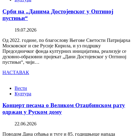
Срби на „Данима Достојевског у Оптиној
пустињи“
19.07.2026
Од 2022. године, по благослову Његове Светости Патријарха
Московског и све Русије Кирила, и уз подршку
Председничког фонда културних иницијатива, реализује се
духовно-образовни пројекат „Дани Достојевског у Оптиној
пустињи“, чији…
НАСТАВАК
Вести
Култура
Концерт песама о Великом Отаџбинском рату
одржан у Руском дому
22.06.2026
Поводом Дана сећања и туге и 85. годишњице напада