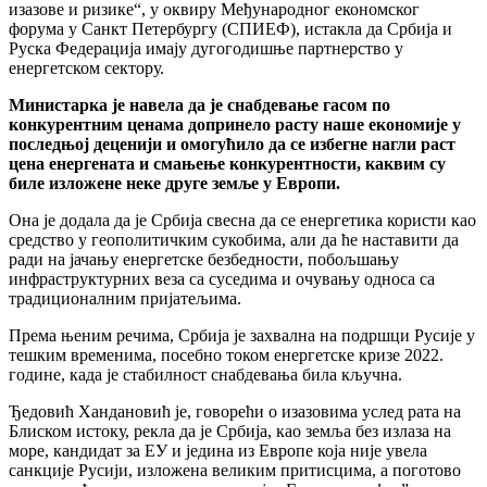
изазове и ризике“, у оквиру Међународног економског
форума у Санкт Петербургу (СПИЕФ), истакла да Србија и
Руска Федерација имају дугогодишње партнерство у
енергетском сектору.
Министарка је навела да је снабдевање гасом по
конкурентним ценама допринело расту наше економије у
последњој деценији и омогућило да се избегне нагли раст
цена енергената и смањење конкурентности, каквим су
биле изложене неке друге земље у Европи.
Она је додала да је Србија свесна да се енергетика користи као
средство у геополитичким сукобима, али да ће наставити да
ради на јачању енергетске безбедности, побољшању
инфраструктурних веза са суседима и очувању односа са
традиционалним пријатељима.
Према њеним речима, Србија је захвална на подршци Русије у
тешким временима, посебно током енергетске кризе 2022.
године, када је стабилност снабдевања била кључна.
Ђедовић Хандановић је, говорећи о изазовима услед рата на
Блиском истоку, рекла да је Србија, као земља без излаза на
море, кандидат за ЕУ и једина из Европе која није увела
санкције Русији, изложена великим притисцима, а поготово