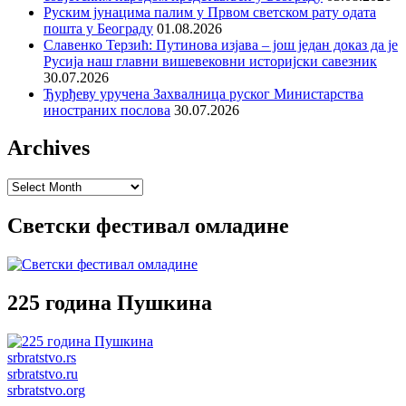
Руским јунацима палим у Првом светском рату одата
пошта у Београду
01.08.2026
Славенко Терзић: Путинова изјава – још један доказ да је
Русија наш главни вишевековни историјски савезник
30.07.2026
Ђурђеву уручена Захвалница руског Министарства
иностраних послова
30.07.2026
Archives
Archives
Светски фестивал омладине
225 година Пушкина
srbratstvo.rs
srbratstvo.ru
srbratstvo.org