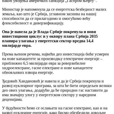
након увођења америчких санкција „Гаспром њефтуˮ.
Министар је напоменула да се енергетска безбедност малих
земаља, као што је Србија, углавном заснива на нашој
способности да се прилагодимо и омогућимо већу
флексибилност и диверзификацију.
Она је навела да је Влада Србије покренула и нови
инвестициони циклус и у оквиру плана Србија 2035
планира улагања у енергетски сектор вредна 14,4
милијарде евра.
Према њеним речима, највећи део инвестиција биће усмерен
на нове капацитете за производњу електричне енергије –
приближно 6,5 милијарди евра за реверзибилне
хидроелектране, гасне електране и нове капацитете
обновљивих извора енергије.
Ђедовић Хандановић је навела и да је Србија покренула и
развој нуклеарног програма, за шта ће бити опредељен велики
део ових улагања, додајући да ће природни гас наставити да
има значајну улогу у енергетском сектору у наредним
деценијама.
У будућности ћемо се ослањати на гасне електране, као и на
развој нуклеарне енергије, како бисмо обезбедили довољне