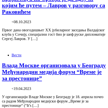
којим ће путем – Лавров у разговору са
Раковићем
<08.10.2023
Првог дана овогодишњег ХХ јубиларног заседања Валдајског
клуба у Сочију, специјални гост био је шеф руске дипломатије
Сергеј Лавров. У […]
Вести
Влада Москве организовала у Београду
Међународни медија форум “Време је
за престонице”
<19.04.2023
У организацији Владе Москве у Београду је 18. априла почео
са радом Међународни медијски форум ,,Време је за
престонице“ (“It’s […]