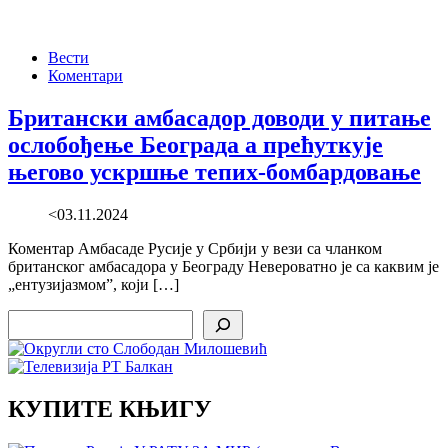
Вести
Коментари
Британски амбасадор доводи у питање
ослобођење Београда а прећуткује
његово ускршње тепих-бомбардовање
<03.11.2024
Коментар Амбасаде Русије у Србији у вези са чланком
британског амбасадора у Београду Невероватно је са каквим је
„ентузијазмом”, који […]
Search
КУПИТЕ КЊИГУ