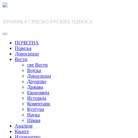
Skip
to
content
ХРОНИКА СРПСКО-РУСКИХ ОДНОСА
ПОЧЕТНА
Повеља
Доносиоци
Вести
све Вести
Војска
Доносиоци
Друштво
Држава
Економија
Историја
Коментари
Култура
Наука
Црква
Анализе
Књиге
Издаваштво