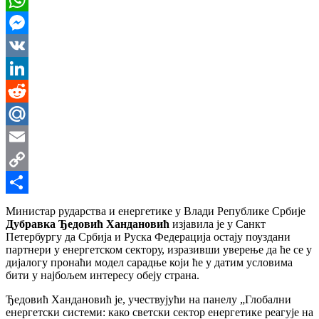
WhatsApp
Messenger
VK
LinkedIn
Reddit
Mail.Ru
Email
Copy
Link
Share
Министар рударства и енергетике у Влади Републике Србије
Дубравка Ђедовић Хандановић
изјавила је у Санкт
Петербургу да Србија и Руска Федерација остају поуздани
партнери у енергетском сектору, изразивши уверење да ће се у
дијалогу пронаћи модел сарадње који ће у датим условима
бити у најбољем интересу обеју страна.
Ђедовић Хандановић је, учествујући на панелу „Глобални
енергетски системи: како светски сектор енергетике реагује на