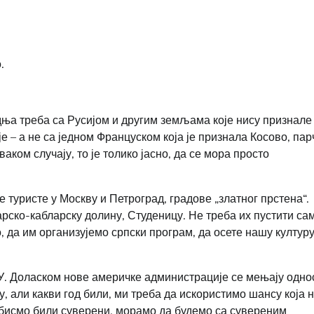
.
ња треба са Русијом и другим земљама које нису признале
е – а не са једном Француском која је признала Косово, пар
аком случају, то је толико јасно, да се мора просто
 туристе у Москву и Петроград, градове „златног прстена“.
рско-кабларску долину, Студеницу. Не треба их пустити са
, да им организујемо српски програм, да осете нашу културу
ЕУ. Доласком нове америчке администрације се мењају одно
ју, али какви год били, ми треба да искористимо шансу која 
 бисмо били суверени, морамо да будемо са сувереним