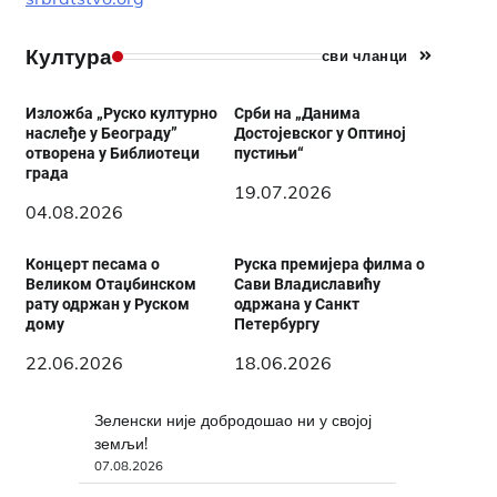
Култура
сви чланци
Изложба „Руско културно
Срби на „Данима
наслеђе у Београду”
Достојевског у Оптиној
отворена у Библиотеци
пустињи“
града
19.07.2026
04.08.2026
Концерт песама о
Руска премијера филма о
Великом Отаџбинском
Сави Владиславићу
рату одржан у Руском
одржана у Санкт
дому
Петербургу
22.06.2026
18.06.2026
Зеленски није добродошао ни у својој
земљи!
07.08.2026