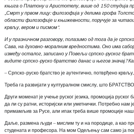
књига о Платону и Аристотелу, више од 150 студија пр
„Смрт у првом лицу: филозофија у делима грофа Толсто
области филозофије и књижевности, поручује за читаоц
крвљу, вером и писмом“.
И у празничном разговору, полазимо од тога да је с
рпск
Сава, на духовно-моралним вредностима. Оно има саборни
између осталог, записано у Повељи српско-руског братс
видите српско-руско братство данас и његов значај? Как
– Српско-руско братство је аутентично, потврђено крвљу,
Треба га развијати у културалном смислу, што БРАТСТВО
Други моменат је учење руског језика, промоција руског 
да ли су ратни, историјски или уметнички. Потребно нам 
примамљив за Русе, али ипак треба више промоције наш
Даље, размена људи – мислим ту и на породице, а као п
студената и професора. На мом Одељењу сам само ја повез