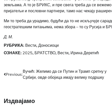
земљама. А то је БРИКС, и пре свега треба да се вежемо
пријатељи и пословни партнери, тамо нас чекају раширен
Ми то треба да урадимо, будући да то не искључује сарад
геостратешким питањима, нема збора – то су Русија и Б
Д. М.
РУБРИКА:
Вести
,
Доносиоци
ОЗНАКЕ:
2025
,
БРАТСТВО
,
Вести
,
Ирина Деретић
Post
Вучић: Желимо да се Путин и Трамп сретну у
Previous:
Србији, овде обојица имају велику подршку
navigation
Издвајамо