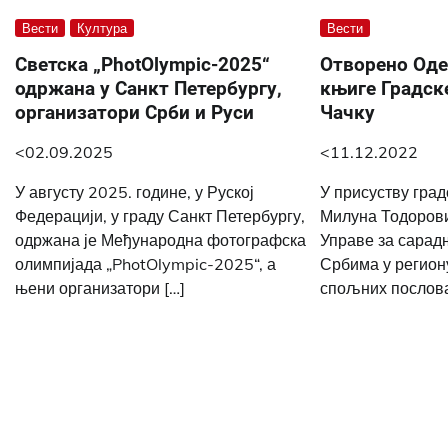
Вести
Култура
Вести
Светска „PhotOlympic-2025“
Отворено Од
одржана у Санкт Петербургу,
књиге Градск
организатори Срби и Руси
Чачку
<02.09.2025
<11.12.2022
У августу 2025. године, у Руској
У присуству гра
Федерацији, у граду Санкт Петербургу,
Милуна Тодорови
одржана је Међународна фотографска
Управе за сарад
олимпијада „PhotOlympic-2025“, а
Србима у регион
њени организатори […]
спољних послова