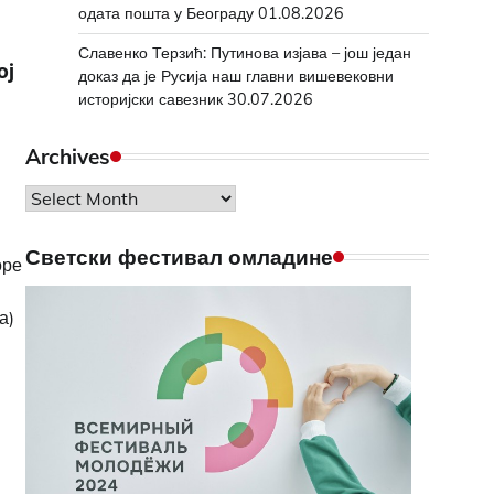
одата пошта у Београду
01.08.2026
Славенко Терзић: Путинова изјава – још један
ој
доказ да је Русија наш главни вишевековни
историјски савезник
30.07.2026
Archives
Archives
а
Светски фестивал омладине
оре
а)