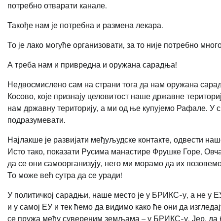
потребно отварати канале.
Такође нам је потребна и размена лекара.
То је лако могуће организовати, за то није потребно много
А треба нам и привредна и оружана сарадња!
Недвосмислено сам на страни тога да нам оружана сарад
Косово, које признају целовитост наше државне териториј
нам државну територију, а ми од ње купујемо Рафале. У св
подразумевати.
Најлакше је развијати међуљудске контакте, одвести наше
Исто тако, показати Русима манастире Фрушке Горе, Овча
да се они самоорганизују, него ми морамо да их позовемо
То може већ сутра да се уради!
У политичкој сарадњи, наше место је у БРИКС-у, а не у 
и у самој ЕУ и тек ћемо да видимо како ће они да изгледа
се пружа међу сувереним земљама – у БРИКС-у. Јер, да