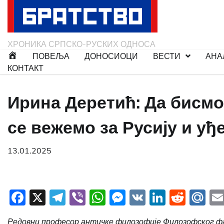
Skip
to
content
ХРОНИКА СРПСКО-РУСКИХ ОДНОСА
ПОВЕЉА
ДОНОСИОЦИ
ВЕСТИ
АНА
КОНТАКТ
Ирина Деретић: Да бисмо
се вежемо за Русију и уђ
13.01.2025
Facebook
X
Telegram
Viber
WhatsApp
Messenger
VK
LinkedI
Redd
Ma
Редовни професор античке филозофије Филозофског ф