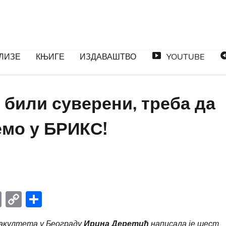
ЛИЗЕ
КЊИГЕ
ИЗДАВАШТВО
YOUTUBE
 били суверени, треба да
емо у БРИКС!
n
it
il.Ru
Email
Copy
Share
Link
акултета у Београду
Ирина Деретић
написала је шест