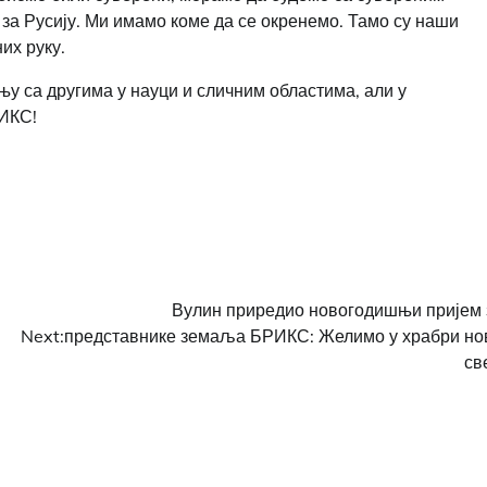
 за Русију. Ми имамо коме да се окренемо. Тамо су наши
их руку.
њу са другима у науци и сличним областима, али у
РИКС!
Вулин приредио новогодишњи пријем 
Next:
представнике земаља БРИКС: Желимо у храбри но
св