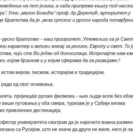
еведених на пет језика, а сада припрема књигу под насло
ја“. Уочи „малог Божића“ проф. др Деретић, ауторитет у
е Братства да је „веза српског и руског народа потврђен
о-руско братство
–
наш приоритет. Утемељио га је Све
 карактер и велики значај за регион, Европу и свет. То ј
тва, чији сте Ви један од доносилаца. Испричајте нам ка
о, којом брзином и у којим сферама да га развијамо?
 истом вером, писмом, историјом и традицијом.
 ради од свог оснивања.
балета, пројекције руских филмова – њих људи воле без обз
је више путовања у оба смера, туризам је у Србији веома
их привлачних дестинација.
рофесор универзитета сматрам да је нарочито важна размен
ана са Русијом, што не значи да други не желе, него је за