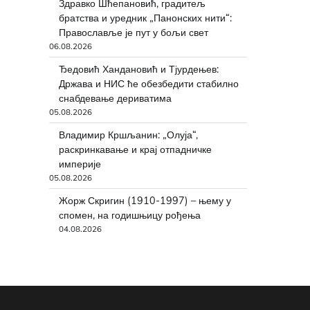
Здравко Шћепановић, градитељ
братства и уредник „Панонских нити“:
Православље је пут у бољи свет
06.08.2026
Ђедовић Хандановић и Тјурдењев:
Држава и НИС ће обезбедити стабилно
снабдевање дериватима
05.08.2026
Владимир Кршљанин: „Олуја“,
раскринкавање и крај отпадничке
империје
05.08.2026
Жорж Скригин (1910-1997) – њему у
спомен, на годишњицу рођења
04.08.2026