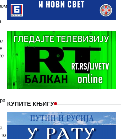
вом
а
ти
е
ко
ира
КУПИТЕ КЊИГУ
а
 то