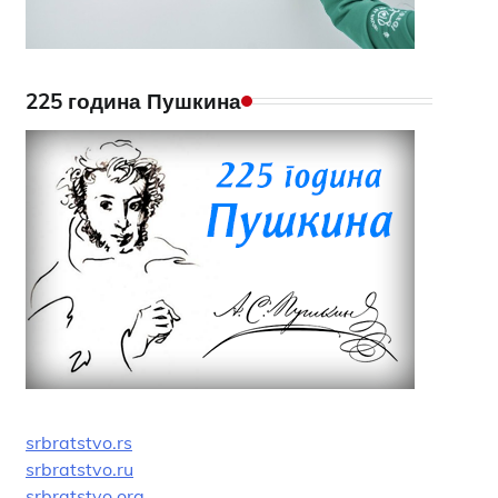
225 година Пушкина
srbratstvo.rs
srbratstvo.ru
srbratstvo.org