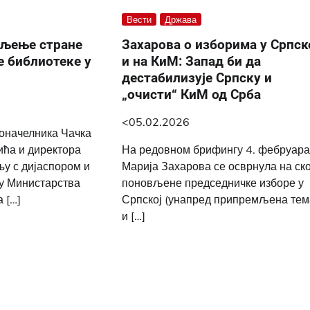
Вести
Држава
ељење стране
Захарова о изборима у Српск
е библиотеке у
и на КиМ: Запад би да
дестабилизује Српску и
„очисти“ КиМ од Срба
<05.02.2026
доначелника Чачка
ћа и директора
На редовном брифингу 4. фебруар
њу с дијаспором и
Марија Захарова се осврнула на ск
у Министарства
поновљене председничке изборе у
 […]
Српској (унапред припремљена тем
и […]