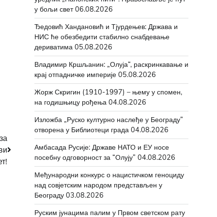
у бољи свет
06.08.2026
Ђедовић Хандановић и Тјурдењев: Држава и
НИС ће обезбедити стабилно снабдевање
дериватима
05.08.2026
Владимир Кршљанин: „Олуја“, раскринкавање и
крај отпадничке империје
05.08.2026
Жорж Скригин (1910-1997) – њему у спомен,
на годишњицу рођења
04.08.2026
Изложба „Руско културно наслеђе у Београду”
отворена у Библиотеци града
04.08.2026
за
Амбасада Русије: Државе НАТО и ЕУ носе
ви
посебну одговорност за “Олују”
04.08.2026
ет!
Међународни конкурс о нацистичком геноциду
над совјетским народом представљен у
Београду
03.08.2026
Руским јунацима палим у Првом светском рату