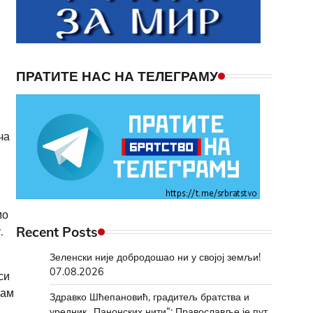
ПРАТИТЕ НАС НА ТЕЛЕГРАМУ
ча
мо
Recent Posts
.
Зеленски није добродошао ни у својој земљи!
07.08.2026
си
нам
Здравко Шћепановић, градитељ братства и
уредник „Панонских нити“: Православље је пут