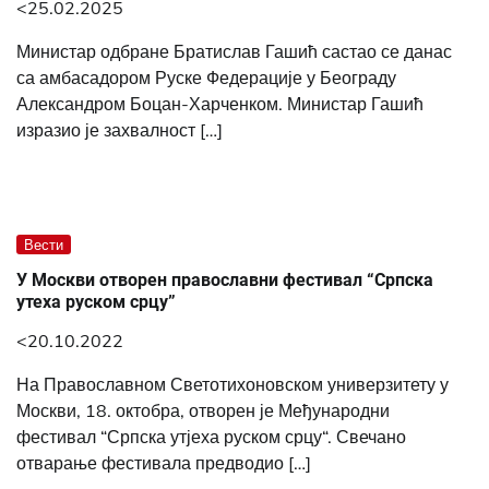
<25.02.2025
Министар одбране Братислав Гашић састао се данас
са амбасадором Руске Федерације у Београду
Александром Боцан-Харченком. Министар Гашић
изразио је захвалност […]
Вести
У Москви отворен православни фестивал “Српска
утеха руском срцу”
<20.10.2022
На Православном Светотихоновском универзитету у
Москви, 18. октобра, отворен је Међународни
фестивал “Српска утјеха руском срцу“. Свечано
отварање фестивала предводио […]