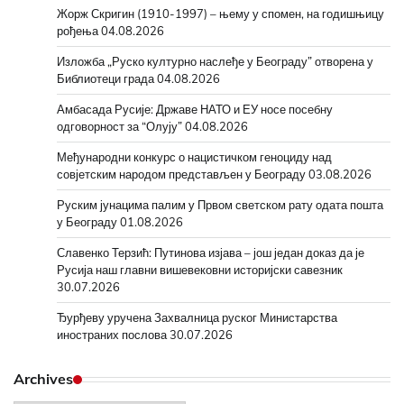
Жорж Скригин (1910-1997) – њему у спомен, на годишњицу
рођења
04.08.2026
Изложба „Руско културно наслеђе у Београду” отворена у
Библиотеци града
04.08.2026
Амбасада Русије: Државе НАТО и ЕУ носе посебну
одговорност за “Олују”
04.08.2026
Међународни конкурс о нацистичком геноциду над
совјетским народом представљен у Београду
03.08.2026
Руским јунацима палим у Првом светском рату одата пошта
у Београду
01.08.2026
Славенко Терзић: Путинова изјава – још један доказ да је
Русија наш главни вишевековни историјски савезник
30.07.2026
Ђурђеву уручена Захвалница руског Министарства
иностраних послова
30.07.2026
Archives