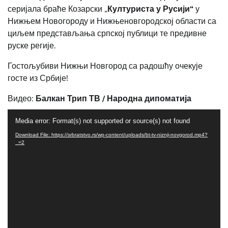
серијала браће Козарски „
Културиста у Русији“
у
Нижњем Новогороду и Нижњеновгородској области са
циљем представљања српској публици те предивне
руске регије.
Гостољубиви Нижњи Новгород са радошћу очекује
госте из Србије!
Видео:
Балкан Трип ТВ / Народна дипоматија
Video
Media error: Format(s) not supported or source(s) not found
Player
Download File: https://srbratstvo.rs/wp-content/uploads/bt-tv-niznji-novgorod.mp4?
_=2