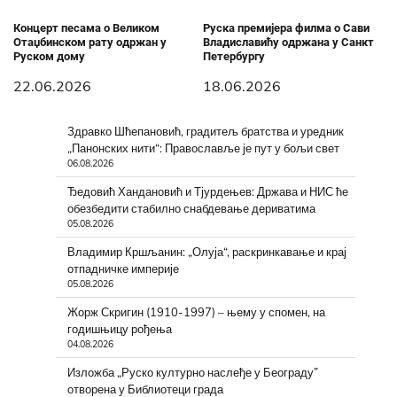
Концерт песама о Великом
Руска премијера филма о Сави
Отаџбинском рату одржан у
Владиславићу одржана у Санкт
Руском дому
Петербургу
22.06.2026
18.06.2026
Здравко Шћепановић, градитељ братства и уредник
„Панонских нити“: Православље је пут у бољи свет
06.08.2026
Ђедовић Хандановић и Тјурдењев: Држава и НИС ће
обезбедити стабилно снабдевање дериватима
05.08.2026
Владимир Кршљанин: „Олуја“, раскринкавање и крај
отпадничке империје
05.08.2026
Жорж Скригин (1910-1997) – њему у спомен, на
годишњицу рођења
04.08.2026
Изложба „Руско културно наслеђе у Београду”
отворена у Библиотеци града