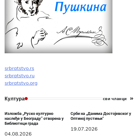
srbratstvo.rs
srbratstvo.ru
srbratstvo.org
Култура
сви чланци
Изложба „Руско културно
Срби на „Данима Достојевског у
наслеђе у Београду” отворена у
Оптиној пустињи“
Библиотеци града
19.07.2026
04.08.2026