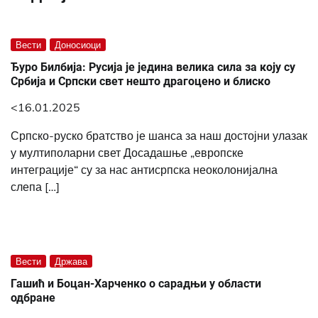
Вести
Доносиоци
Ђуро Билбија: Русија је једина велика сила за коју су
Србија и Српски свет нешто драгоцено и блиско
<16.01.2025
Српско-руско братство је шанса за наш достојни улазак
у мултиполарни свет Досадашње „европске
интеграције“ су за нас антисрпска неоколонијална
слепа […]
Вести
Држава
Гашић и Боцан-Харченко о сарадњи у области
одбране