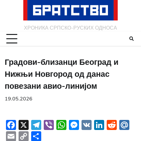
Skip
to
content
ХРОНИКА СРПСКО-РУСКИХ ОДНОСА
Градови-близанци Београд и
Нижњи Новгород од данас
повезани авио-линијом
19.05.2026
Facebook
X
Telegram
Viber
WhatsApp
Messenger
VK
LinkedI
Redd
Ma
Email
Copy
Share