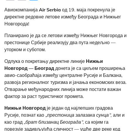
Link
Авиокомпанија
Air Serbia
од 19. маја покренула је
директне редовне летове између Београда и Нижњег
Новгорода!
Планирано је да се летови између Нижњег Новгорода и
престонице Србије реализују два пута недељно —
уторком и суботом.
Одлука о покретању директне линије
Нижњи
Новгород — Београд
донета је са циљем проширења
авио-саобраћаја између централне Русије и Балкана,
развоја регионалног туризма и јачања економских веза.
Отварање међународних линија може постати важан
фактор за раст туристичког промета.
Нижњи Новгород
је један од најлепших градова
Русије, познат као
„престоница залазака сунца“
, али и
као град
„брат близанац Београда“
, са којим га
повезује задивљујућа сличност — ушће две реке код