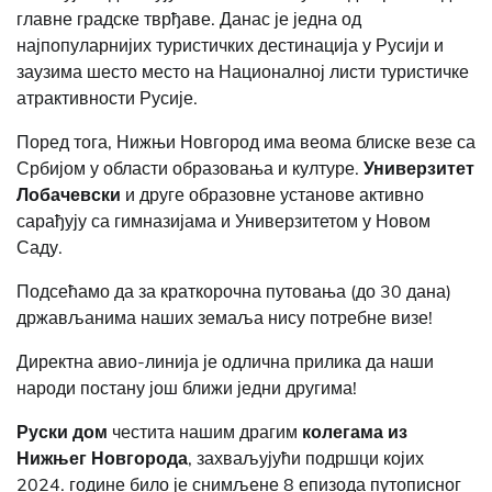
главне градске тврђаве. Данас је једна од
најпопуларнијих туристичких дестинација у Русији и
заузима шесто место на Националној листи туристичке
атрактивности Русије.
Поред тога, Нижњи Новгород има веома блиске везе са
Србијом у области образовања и културе.
Универзитет
Лобачевски
и друге образовне установе активно
сарађују са гимназијама и Универзитетом у Новом
Саду.
Подсећамо да за краткорочна путовања (до 30 дана)
држављанима наших земаља нису потребне визе!
Директна авио-линија је одлична прилика да наши
народи постану још ближи једни другима!
Руски дом
честита нашим драгим
колегама из
Нижњег Новгорода
, захваљујући подршци којих
2024. године било је снимљене 8 епизода путописног