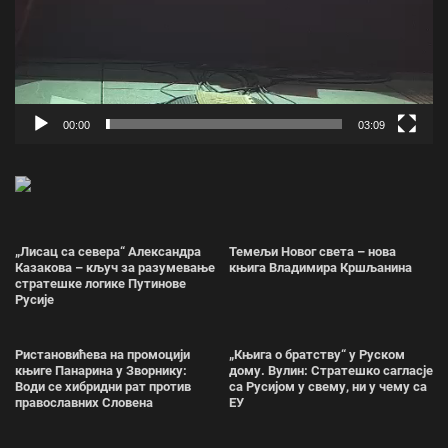
00:00
03:09
„Лисац са севера“ Александра
Темељи Новог света – нова
Казакова – кључ за разумевање
књига Владимира Кршљанина
стратешке логике Путинове
Русије
Ристановићева на промоцији
„Књига о братству“ у Руском
књиге Панарина у Зворнику:
дому. Вулин: Стратешко сагласје
Води се хибридни рат против
са Русијом у свему, ни у чему са
православних Словена
ЕУ