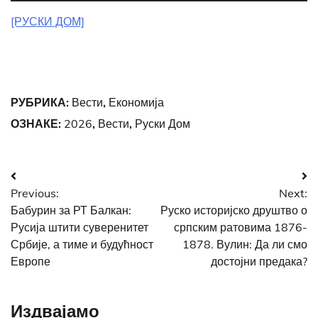
[РУСКИ ДОМ]
РУБРИКА:
Вести
,
Економија
ОЗНАКЕ:
2026
,
Вести
,
Руски Дом
Post
Previous:
Next:
navigation
Бабурин за РТ Балкан:
Руско историјско друштво о
Русија штити суверенитет
српским ратовима 1876-
Србије, а тиме и будућност
1878. Вулин: Да ли смо
Европе
достојни предака?
Издвајамо