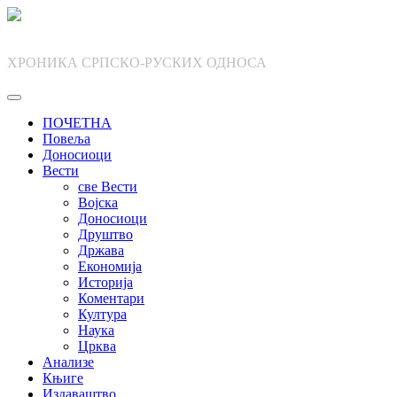
Skip
to
content
ХРОНИКА СРПСКО-РУСКИХ ОДНОСА
ПОЧЕТНА
Повеља
Доносиоци
Вести
све Вести
Војска
Доносиоци
Друштво
Држава
Економија
Историја
Коментари
Култура
Наука
Црква
Анализе
Књиге
Издаваштво