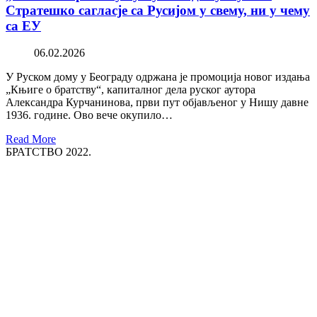
Стратешко сагласје са Русијом у свему, ни у чему
са ЕУ
06.02.2026
У Руском дому у Београду одржана је промоција новог издања
„Књиге о братству“, капиталног дела руског аутора
Александра Курчанинова, први пут објављеног у Нишу давне
1936. године. Ово вече окупило…
Read More
БРАТСТВО 2022.