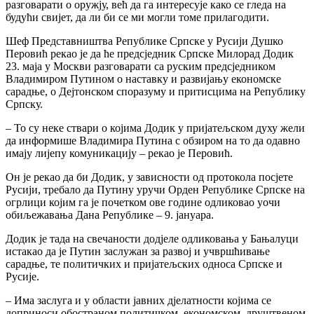
разговарати о оружју, већ да га интересује како се гледа на
будући свијет, да ли би се ми могли томе прилагодити.
Шеф Представништва Републике Српске у Русији Душко
Перовић рекао је да ће предсједник Српске Милорад Додик
23. маја у Москви разговарати са руским предсједником
Владимиром Путином о наставку и развијању економске
сарадње, о Дејтонском споразуму и притисцима на Републику
Српску.
– То су неке ствари о којима Додик у пријатељском духу жели
да информише Владимира Путина с обзиром на то да одавно
имају лијепу комуникацију – рекао је Перовић.
Он је рекао да би Додик, у зависности од протокола посјете
Русији, требало да Путину уручи Орден Републике Српске на
огрлици којим га је почетком ове године одликовао уочи
обиљежавања Дана Републике – 9. јануара.
Додик је тада на свечаности додјеле одликовања у Бањалуци
истакао да је Путин заслужан за развој и учвршћивање
сарадње, те политичких и пријатељских односа Српске и
Русије.
– Има заслуга и у области јавних дјелатности којима се
доприноси обостраном политичком, економском, друштвеном