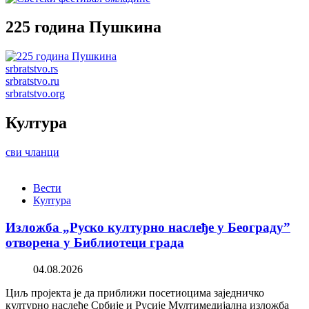
225 година Пушкина
srbratstvo.rs
srbratstvo.ru
srbratstvo.org
Култура
сви чланци
Вести
Култура
Изложба „Руско културно наслеђе у Београду”
отворена у Библиотеци града
04.08.2026
Циљ пројекта је да приближи посетиоцима заједничко
културно наслеђе Србије и Русије Мултимедијална изложба