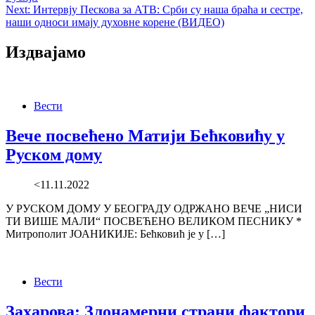
Next:
Интервју Пескова за АТВ: Срби су наша браћа и сестре,
наши односи имају духовне корене (ВИДЕО)
Издвајамо
Вести
Вече посвећено Матији Бећковићу у
Руском дому
<11.11.2022
У РУСКОМ ДОМУ У БЕОГРАДУ ОДРЖАНО ВЕЧЕ „НИСИ
ТИ ВИШЕ МАЛИ“ ПОСВЕЋЕНО ВЕЛИКОМ ПЕСНИКУ *
Митрополит ЈОАНИКИЈЕ: Бећковић је у […]
Вести
Захарова: Злонамерни страни фактори