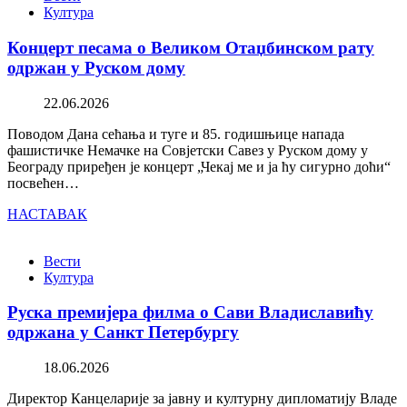
Култура
Концерт песама о Великом Отаџбинском рату
одржан у Руском дому
22.06.2026
Поводом Дана сећања и туге и 85. годишњице напада
фашистичке Немачке на Совјетски Савез у Руском дому у
Београду приређен је концерт „Чекај ме и ја ћу сигурно доћи“
посвећен…
НАСТАВАК
Вести
Култура
Руска премијера филма о Сави Владиславићу
одржана у Санкт Петербургу
18.06.2026
Директор Канцеларије за јавну и културну дипломатију Владе