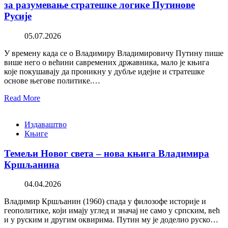
за разумевање стратешке логике Путинове
Русије
05.07.2026
У времену када се о Владимиру Владимировичу Путину пише
више него о већини савремених државника, мало је књига
које покушавају да проникну у дубље идејне и стратешке
основе његове политике.…
Read More
Издаваштво
Књиге
Темељи Новог света – нова књига Владимира
Кршљанина
04.04.2026
Владимир Кршљанин (1960) спада у филозофе историје и
геополитике, који имају углед и значај не само у српским, већ
и у руским и другим оквирима. Путин му је доделио руско…