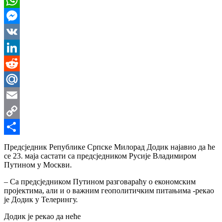
WhatsApp
Messenger
VK
LinkedIn
Reddit
Mail.Ru
Email
Copy
Link
Share
Предсједник Републике Српске Милорад Додик најавио да ће
се 23. маја састати са предсједником Русије Владимиром
Путином у Москви.
– Са предсједником Путином разговараћу о економским
пројектима, али и о важним геополитичким питањима -рекао
је Додик у Телерингу.
Додик је рекао да неће