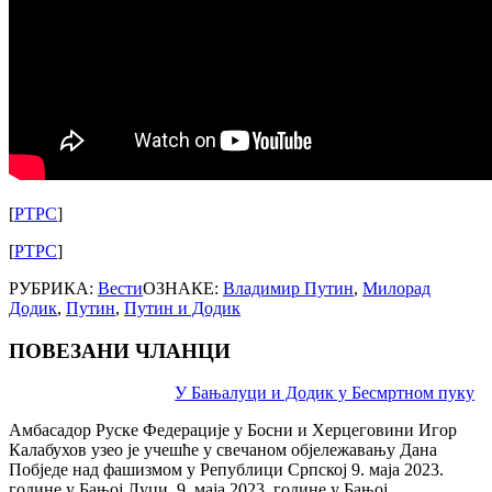
[
РТРС
]
[
РТРС
]
РУБРИКА:
Вести
ОЗНАКЕ:
Владимир Путин
,
Милорад
Додик
,
Путин
,
Путин и Додик
ПОВЕЗАНИ ЧЛАНЦИ
Post
У Бањалуци и Додик у Бесмртном пуку
navigation
Амбасадор Руске Федерације у Босни и Херцеговини Игор
Калабухов узео је учешће у свечаном објележавању Дана
Побједе над фашизмом у Републици Српској 9. маја 2023.
године у Бањој Луци. 9. маја 2023. године у Бањој…