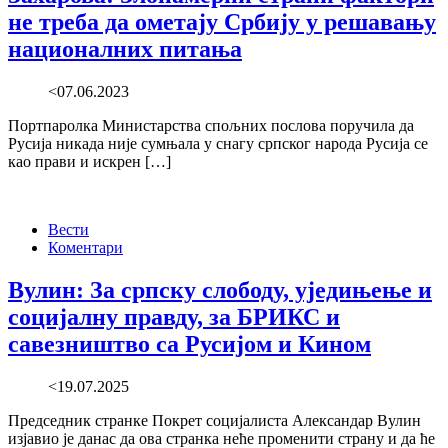
не треба да ометају Србију у решавању
националних питања
<07.06.2023
Портпаролка Министарства спољних послова поручила да
Русија никада није сумњала у снагу српског народа Русија се
као прави и искрен […]
Вести
Коментари
Вулин: За српску слободу, уједињење и
социјалну правду, за БРИКС и
савезништво са Русијом и Кином
<19.07.2025
Председник странке Покрет социјалиста Александар Вулин
изјавио је данас да ова странка неће променити страну и да ће