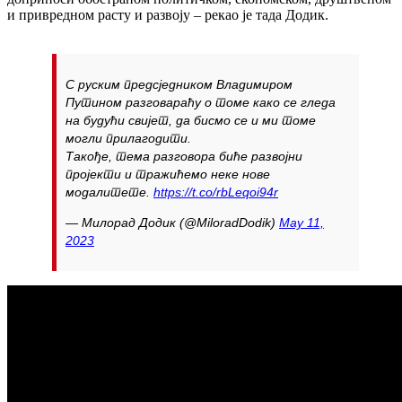
и привредном расту и развоју – рекао је тада Додик.
С руским предсједником Владимиром
Путином разговараћу о томе како се гледа
на будући свијет, да бисмо се и ми томе
могли прилагодити.
Такође, тема разговора биће развојни
пројекти и тражићемо неке нове
модалитете.
https://t.co/rbLeqoi94r
— Милорад Додик (@MiloradDodik)
May 11,
2023