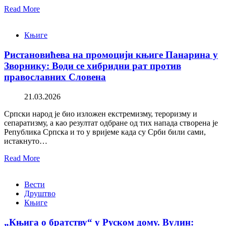
Read More
Књиге
Ристановићева на промоцији књиге Панарина у
Зворнику: Води се хибридни рат против
православних Словена
21.03.2026
Српски народ је био изложен екстремизму, тероризму и
сепаратизму, а као резултат одбране од тих напада створена је
Република Српска и то у вријеме када су Срби били сами,
истакнуто…
Read More
Вести
Друштво
Књиге
„Књига о братству“ у Руском дому. Вулин: