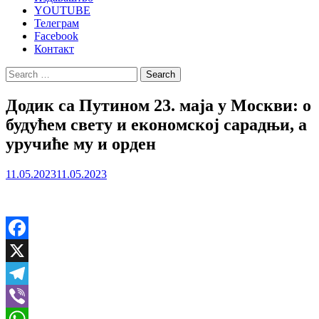
YOUTUBE
Телеграм
Facebook
Контакт
Search
for:
Додик са Путином 23. маја у Москви: о
будућем свету и економској сарадњи, а
уручиће му и орден
11.05.2023
11.05.2023
Facebook
X
Telegram
Viber