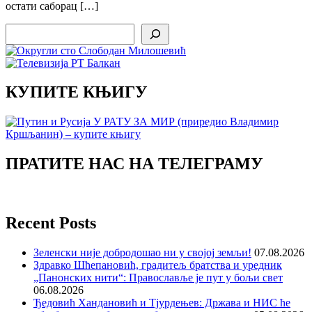
остати саборац […]
Search
КУПИТЕ КЊИГУ
ПРАТИТЕ НАС НА ТЕЛЕГРАМУ
Recent Posts
Зеленски није добродошао ни у својој земљи!
07.08.2026
Здравко Шћепановић, градитељ братства и уредник
„Панонских нити“: Православље је пут у бољи свет
06.08.2026
Ђедовић Хандановић и Тјурдењев: Држава и НИС ће