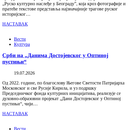
„Руско културно наслеђе у Београду”, која кроз фотографије и
пратеће текстове представља најзначајније трагове руског
историјског…
НАСТАВАК
Вести
Култура
Срби на „Данима Достојевског у Оптиној
пустињи“
19.07.2026
Од 2022. године, по благослову Његове Светости Патријарха
Московског и све Русије Кирила, и уз подршку
Председничког фонда културних иницијатива, реализује се
духовно-образовни пројекат „Дани Достојевског у Оптиној
пустињи“, чији…
НАСТАВАК
Вести