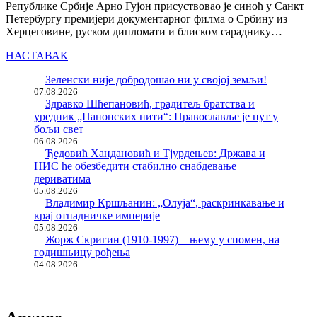
Републике Србије Арно Гујон присуствовао је синоћ у Санкт
Петербургу премијери документарног филма о Србину из
Херцеговине, руском дипломати и блиском сараднику…
НАСТАВАК
Зеленски није добродошао ни у својој земљи!
07.08.2026
Здравко Шћепановић, градитељ братства и
уредник „Панонских нити“: Православље је пут у
бољи свет
06.08.2026
Ђедовић Хандановић и Тјурдењев: Држава и
НИС ће обезбедити стабилно снабдевање
дериватима
05.08.2026
Владимир Кршљанин: „Олуја“, раскринкавање и
крај отпадничке империје
05.08.2026
Жорж Скригин (1910-1997) – њему у спомен, на
годишњицу рођења
04.08.2026