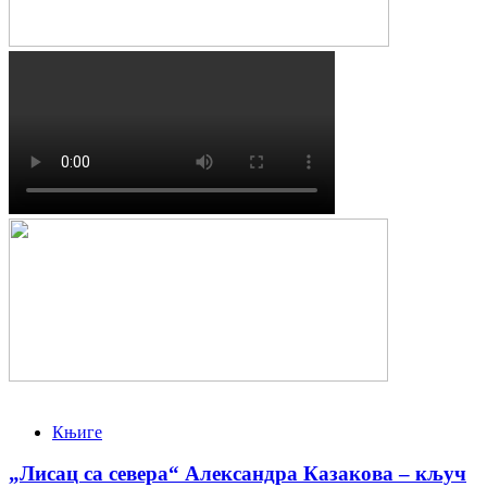
Књиге
„Лисац са севера“ Александра Казакова – кључ