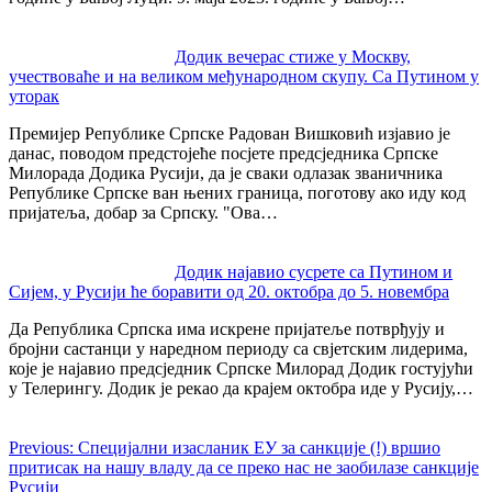
Додик вечерас стиже у Москву,
учествоваће и на великом међународном скупу. Са Путином у
уторак
Премијер Републике Српске Радован Вишковић изјавио је
данас, поводом предстојеће посјете предсједника Српске
Милорада Додика Русији, да је сваки одлазак званичника
Републике Српске ван њених граница, поготову ако иду код
пријатеља, добар за Српску. "Ова…
Додик најавио сусрете са Путином и
Сијем, у Русији ће боравити од 20. октобра до 5. новембра
Да Република Српска има искрене пријатеље потврђују и
бројни састанци у наредном периоду са свјетским лидерима,
које је најавио предсједник Српске Милорад Додик гостујући
у Телерингу. Додик је рекао да крајем октобра иде у Русију,…
Previous:
Специјални изасланик ЕУ за санкције (!) вршио
притисак на нашу владу да се преко нас не заобилазе санкције
Русији