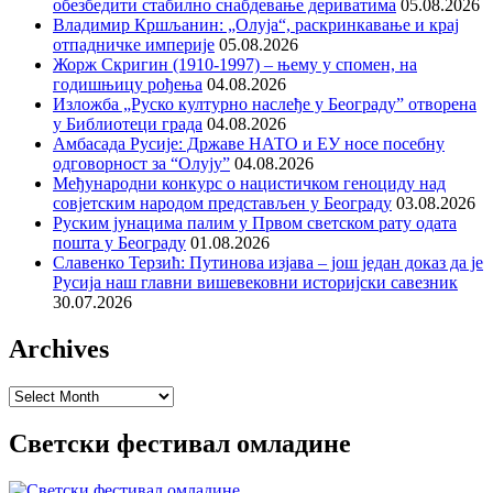
обезбедити стабилно снабдевање дериватима
05.08.2026
Владимир Кршљанин: „Олуја“, раскринкавање и крај
отпадничке империје
05.08.2026
Жорж Скригин (1910-1997) – њему у спомен, на
годишњицу рођења
04.08.2026
Изложба „Руско културно наслеђе у Београду” отворена
у Библиотеци града
04.08.2026
Амбасада Русије: Државе НАТО и ЕУ носе посебну
одговорност за “Олују”
04.08.2026
Међународни конкурс о нацистичком геноциду над
совјетским народом представљен у Београду
03.08.2026
Руским јунацима палим у Првом светском рату одата
пошта у Београду
01.08.2026
Славенко Терзић: Путинова изјава – још један доказ да је
Русија наш главни вишевековни историјски савезник
30.07.2026
Archives
Archives
Светски фестивал омладине