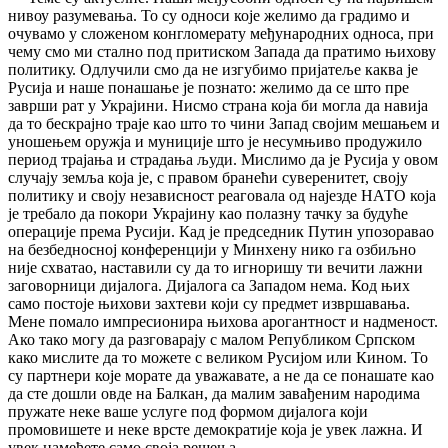
нивоу разумевања. То су односи које желимо да градимо и
очувамо у сложеном конгломерату међународних односа, при
чему смо ми стално под притиском Запада да пратимо њихову
политику. Одлучили смо да не изгубимо пријатеље каква је
Русија и наше понашање је познато: желимо да се што пре
заврши рат у Украјини. Нисмо страна која би могла да навија
да то бескрајно траје као што то чини Запад својим мешањем и
уношењем оружја и муниције што је несумњиво продужило
период трајања и страдања људи. Мислимо да је Русија у овом
случају земља која је, с правом бранећи суверенитет, своју
политику и своју независност реаговала од најезде НАТО која
је требало да покори Украјину као полазну тачку за будуће
операције према Русији. Кад је председник Путин упозоравао
на безбедносној конференцији у Минхену нико га озбиљно
није схватао, наставили су да то игноришу ти вечити лажни
заговорници дијалога. Дијалога са Западом нема. Код њих
само постоје њихови захтеви који су предмет извршавања.
Мене помало импресионира њихова арогантност и надменост.
Ако тако могу да разговарају с малом Републиком Српском
како мислите да то можете с великом Русијом или Кином. То
су партнери које морате да уважавате, а не да се понашате као
да сте дошли овде на Балкан, да малим завађеним народима
пружате неке ваше услуге под формом дијалога који
промовишете и неке врсте демократије која је увек лажна. И
увек намећете само своја решења.