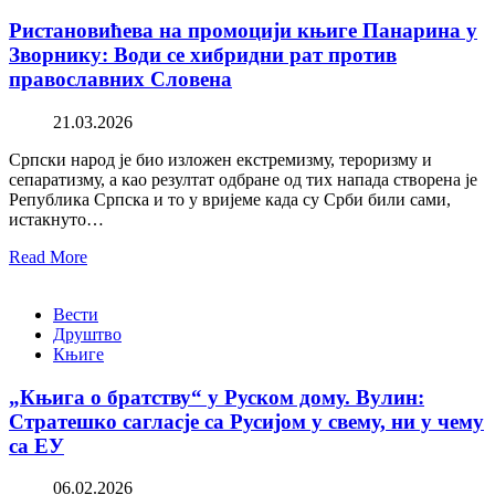
Ристановићева на промоцији књиге Панарина у
Зворнику: Води се хибридни рат против
православних Словена
21.03.2026
Српски народ је био изложен екстремизму, тероризму и
сепаратизму, а као резултат одбране од тих напада створена је
Република Српска и то у вријеме када су Срби били сами,
истакнуто…
Read More
Вести
Друштво
Књиге
„Књига о братству“ у Руском дому. Вулин:
Стратешко сагласје са Русијом у свему, ни у чему
са ЕУ
06.02.2026