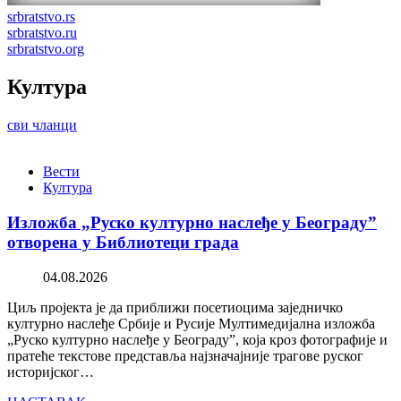
srbratstvo.rs
srbratstvo.ru
srbratstvo.org
Култура
сви чланци
Вести
Култура
Изложба „Руско културно наслеђе у Београду”
отворена у Библиотеци града
04.08.2026
Циљ пројекта је да приближи посетиоцима заједничко
културно наслеђе Србије и Русије Мултимедијална изложба
„Руско културно наслеђе у Београду”, која кроз фотографије и
пратеће текстове представља најзначајније трагове руског
историјског…