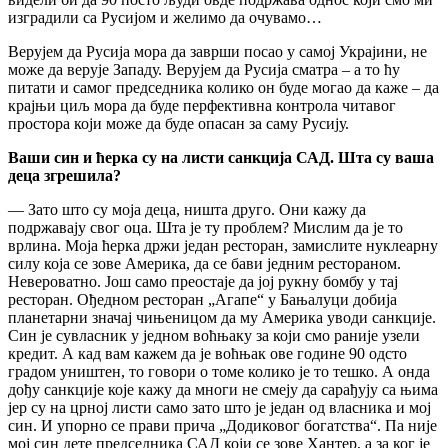
изградили са Русијом и желимо да очувамо…
Верујем да Русија мора да заврши посао у самој Украјини, не
може да верује Западу. Верујем да Русија сматра – а то ћу
питати и самог председника колико он буде могао да каже – да
крајњи циљ мора да буде перфективна контрола читавог
простора који може да буде опасан за саму Русију.
Ваши син и ћерка су на листи санкција САД. Шта су ваша
деца згрешила?
— Зато што су моја деца, ништа друго. Они кажу да
подржавају свог оца. Шта је ту проблем? Мислим да је то
врлина. Моја ћерка држи један ресторан, замислите нуклеарну
силу која се зове Америка, да се бави једним рестораном.
Невероватно. Још само преостаје да јој рукну бомбу у тај
ресторан. Ођедном ресторан „Агапе“ у Бањалуци добија
планетарни значај чињеницом да му Америка уводи санкције.
Син је сувласник у једном воћњаку за који смо раније узели
кредит. А кад вам кажем да је воћњак ове године 90 одсто
градом уништен, то говори о томе колико је то тешко. А онда
дођу санкције које кажу да многи не смеју да сарађују са њима
јер су на црној листи само зато што је један од власника и мој
син. И упорно се прави прича „Додиковог богатства“. Па није
мој син дете председника САД који се зове Хантер, а за ког је