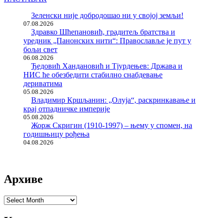
Зеленски није добродошао ни у својој земљи!
07.08.2026
Здравко Шћепановић, градитељ братства и
уредник „Панонских нити“: Православље је пут у
бољи свет
06.08.2026
Ђедовић Хандановић и Тјурдењев: Држава и
НИС ће обезбедити стабилно снабдевање
дериватима
05.08.2026
Владимир Кршљанин: „Олуја“, раскринкавање и
крај отпадничке империје
05.08.2026
Жорж Скригин (1910-1997) – њему у спомен, на
годишњицу рођења
04.08.2026
Архиве
Архиве