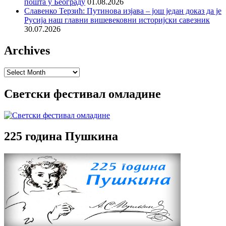
пошта у Београду
01.08.2026
Славенко Терзић: Путинова изјава – још један доказ да је
Русија наш главни вишевековни историјски савезник
30.07.2026
Archives
Archives
Светски фестивал омладине
225 година Пушкина