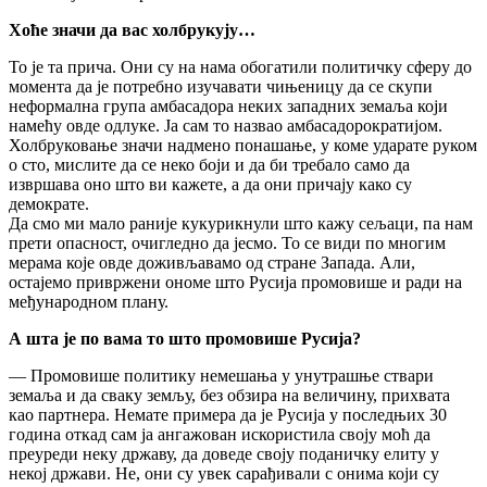
Хоће значи да вас холбрукују…
То је та прича. Они су на нама обогатили политичку сферу до
момента да је потребно изучавати чињеницу да се скупи
неформална група амбасадора неких западних земаља који
намећу овде одлуке. Ја сам то назвао амбасадорократијом.
Холбруковање значи надмено понашање, у коме ударате руком
о сто, мислите да се неко боји и да би требало само да
извршава оно што ви кажете, а да они причају како су
демократе.
Да смо ми мало раније кукурикнули што кажу сељаци, па нам
прети опасност, очигледно да јесмо. То се види по многим
мерама које овде доживљавамо од стране Запада. Али,
остајемо привржени ономе што Русија промовише и ради на
међународном плану.
А шта је по вама то што промовише Русија?
— Промовише политику немешања у унутрашње ствари
земаља и да сваку земљу, без обзира на величину, прихвата
као партнера. Немате примера да је Русија у последњих 30
година откад сам ја ангажован искористила своју моћ да
преуреди неку државу, да доведе своју поданичку елиту у
некој држави. Не, они су увек сарађивали с онима који су