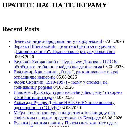
ПРАТИТЕ НАС НА ТЕЛЕГРАМУ
Recent Posts
Зеленски није добродошао ни у својој земљи!
07.08.2026
Здравко Шћепановић, градитељ братства и уредник
„Панонских нити“: Православље је пут у бољи свет
06.08.2026
Ђедовић Хандановић и Тјурдењев: Држава и НИС ће
обезбедити стабилно снабдевање дериватима
05.08.2026
Владимир Кршљанин: „Олуја“, раскринкавање и крај
отпадничке империје
05.08.2026
Жорж Скригин (1910-1997) – њему у спомен, на
годишњицу рођења
04.08.2026
Изложба „Руско културно наслеђе у Београду” отворена
у Библиотеци града
04.08.2026
Амбасада Русије: Државе НАТО и ЕУ носе посебну
одговорност за “Олују”
04.08.2026
Међународни конкурс о нацистичком геноциду над
совјетским народом представљен у Београду
03.08.2026
Руским јунацима палим у Првом светском рату одата