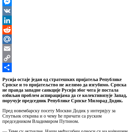
WhatsApp
Messenger
VK
LinkedIn
Reddit
Mail.Ru
Email
Copy
Link
Share
Русија остаје један од стратешких пријатеља Републике
Српске и то пријатељство не желимо да изгубимо. Српска
не правда западне санкције Русији због чега је постала
озбиљан проблем аспирацијама да се колективизује Запад,
поручује председник Републике Српске Милорад Додик.
Пред новембарску посету Москви Додик у интервјуу за
Спутњик открива и о чему ће причати са руским
председником Владимиром Путином.
— Теме су актуелне. Наши међусобни односи су на највишем