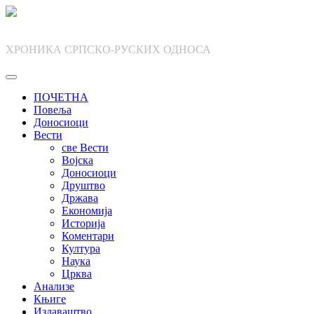
Skip
to
content
ХРОНИКА СРПСКО-РУСКИХ ОДНОСА
ПОЧЕТНА
Повеља
Доносиоци
Вести
све Вести
Војска
Доносиоци
Друштво
Држава
Економија
Историја
Коментари
Култура
Наука
Црква
Анализе
Књиге
Издаваштво