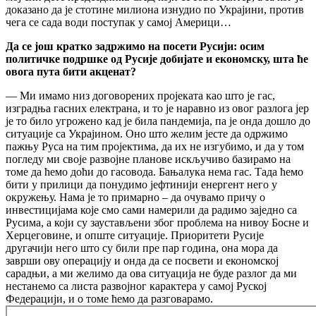
доказано да је стотине милиона изнудио по Украјини, против
чега се сада води поступак у самој Америци…
Да се још кратко задржимо на посети Русији: осим
политичке подршке од Русије добијате и економску, шта ће
овога пута бити акценат?
— Ми имамо низ договорених пројеката као што је гас,
изградња гасних електрана, и то је наравно из овог разлога јер
је то било угрожено кад је била пандемија, па је онда дошло до
ситуације са Украјином. Оно што желим јесте да одржимо
пажњу Руса на тим пројектима, да их не изгубимо, и да у том
погледу ми своје развојне планове искључиво базирамо на
томе да ћемо доћи до гасовода. Бањалука нема гас. Тада ћемо
бити у прилици да понудимо јефтинији енергент него у
окружењу. Нама је то примарно – да очувамо причу о
инвестицијама које смо сами намерили да радимо заједно са
Русима, а који су заустављени због проблема на нивоу Босне и
Херцеговине, и опште ситуације. Приоритети Русије
другачији него што су били пре пар година, она мора да
заврши ову операцију и онда да се посвети и економској
сарадњи, а ми желимо да ова ситуација не буде разлог да ми
нестанемо са листа развојног карактера у самој Руској
Федерацији, и о томе ћемо да разговарамо.