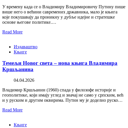
У времену када се о Владимиру Владимировичу Путину пише
више него о већини савремених државника, мало је књига
које покушавају да проникну у дубље идејне и стратешке
основе његове политике.…
Read More
Издаваштво
Књиге
Темељи Новог света – нова књига Владимира
Кршљанина
04.04.2026
Владимир Кршљанин (1960) спада у филозофе историје и
геополитике, који имају углед и значај не само у српским, већ
и у руским и другим оквирима. Путин му је доделио руско…
Read More
Књиге