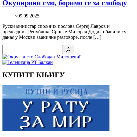
Окупирани смо, боримо се за слободу
<09.09.2025
Руски министар спољних послова Сергеј Лавров и
председник Републике Српске Милорад Додик обавили су
данас у Москви званичне разговоре, после […]
Search
КУПИТЕ КЊИГУ