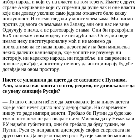
избор народа и који су на власти на том терену. Имате с друге
стране Американце који су спремни да руше чак и оне власти
које они доведу уколико само једном откажете било какву
послушност. И то смо гледали у многим земљама. Ми нисмо
против дијалога са земљама на Западу, али они нас не виде.
Одлучују о нама, а не разговарају с нама. Они би прекројили
БиХ по неком свом моделу не питајући нас. Опет, ми овде
имамо неку институционалну моћ и не можемо да
прихватимо да се наша права дерогирају на бази мишљења
неких далеких канцеларија, које уопште не разумеју ни
историју, ни карактер народа, ни поднебље, ни савремене и
прошле догађаје, а поготову не могу да антиципирају будуће
догађаје на овом простору.
Нисте се уплашили да идете да се састанете с Путином.
Али, колико вас кошта то што, рецимо, не дозвољавате да
се уведу санкције Русији?
— То што с неким нећете да разговарате је на нивоу детета
које је због нечег дигло нос у дечјој свађи. На савременом
нивоу то раде империјалисти. Требало би Путин да буде као
тужан што неко не разговара с њим. Мислим да су Немачка и
ЕУ највећи губитници, они би требало да буду тужни, не
Путин. Руси су направили дисперзију својих енергената на
друго место. Да ли је остварен раст Русије какав би могао да