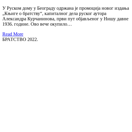
У Руском дому у Београду одржана је промоција новог издања
„Књиге о братству“, капиталног дела руског аутора
Александра Курчанинова, први пут објављеног у Нишу давне
1936. године. Ово вече окупило…
Read More
БРАТСТВО 2022.