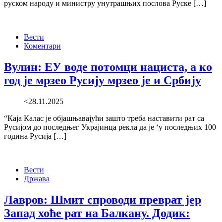
руском народу и министру унутрашњих послова Руске […]
Вести
Коментари
Вулин: ЕУ воде потомци нациста, а ко
год је мрзео Русију мрзео је и Србију
<28.11.2025
“Каја Калас је објашњавајући зашто треба наставити рат са
Русијом до последњег Украјинца рекла да је ‘у последњих 100
година Русија […]
Вести
Држава
Лавров: Шмит спроводи преврат јер
Запад хоће рат на Балкану. Додик: