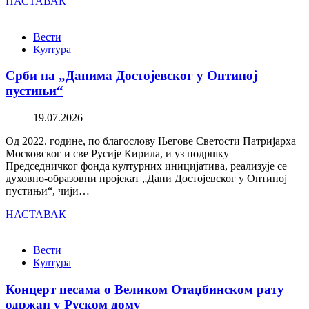
НАСТАВАК
Вести
Култура
Срби на „Данима Достојевског у Оптиној
пустињи“
19.07.2026
Од 2022. године, по благослову Његове Светости Патријарха
Московског и све Русије Кирила, и уз подршку
Председничког фонда културних иницијатива, реализује се
духовно-образовни пројекат „Дани Достојевског у Оптиној
пустињи“, чији…
НАСТАВАК
Вести
Култура
Концерт песама о Великом Отаџбинском рату
одржан у Руском дому