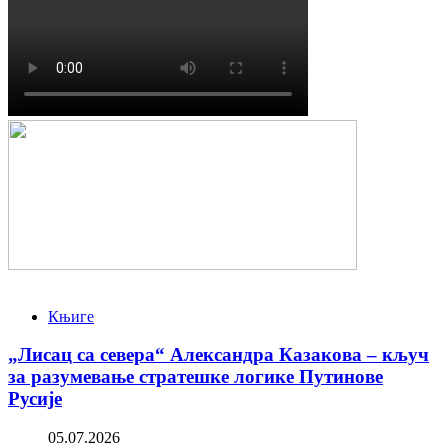
Књиге
„Лисац са севера“ Александра Казакова – кључ
за разумевање стратешке логике Путинове
Русије
05.07.2026