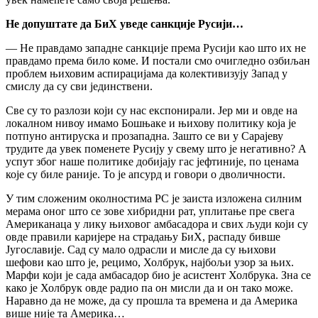
Не допуштате да БиХ уведе санкције Русији…
— Не правдамо западне санкције према Русији као што их не
правдамо према било коме. И постали смо очигледно озбиљан
проблем њиховим аспирацијама да колективизују Запад у
смислу да су сви јединствени.
Све су то разлози који су нас експонирали. Јер ми и овде на
локалном нивоу имамо Бошњаке и њихову политику која је
потпуно антируска и прозападна. Зашто се ви у Сарајеву
трудите да увек поменете Русију у свему што је негативно? А
успут због наше политике добијају гас јефтиније, по ценама
које су биле раније. То је апсурд и говори о дволичности.
У тим сложеним околностима РС је заиста изложена силним
мерама оног што се зове хибридни рат, уплитање пре свега
Американаца у лику њиховог амбасадора и свих људи који су
овде правили каријере на страдању БиХ, распаду бивше
Југославије. Сад су мало одрасли и мисле да су њихови
шефови као што је, рецимо, Холбрук, најбољи узор за њих.
Марфи који је сада амбасадор био је асистент Холбрука. Зна се
како је Холбрук овде радио па он мисли да и он тако може.
Наравно да не може, да су прошла та времена и да Америка
више није та Америка…