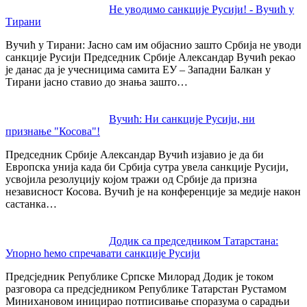
Post
Не уводимо санкције Русији! - Вучић у
Тирани
navigation
Вучић у Тирани: Јасно сам им објаснио зашто Србија не уводи
санкције Русији Председник Србије Александар Вучић рекао
је данас да је учесницима самита ЕУ – Западни Балкан у
Тирани јасно ставио до знања зашто…
Вучић: Ни санкције Русији, ни
признање "Косова"!​
Председник Србије Александар Вучић изјавио је да би
Европска унија када би Србија сутра увела санкције Русији,
усвојила резолуцију којом тражи од Србије да призна
независност Косова. Вучић је на конференције за медије након
састанка…
Додик са председником Татарстана:
Упорно ћемо спречавати санкције Русији
Предсједник Републике Српске Милорад Додик је током
разговора са предсједником Републике Татарстан Рустамом
Минихановом иницирао потписивање споразума о сарадњи