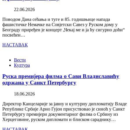
22.06.2026
Поводом Дана сећања и туге и 85. годишњице напада
фашистичке Немачке на Совјетски Савез у Руском дому у
Београду приређен је концерт „Чекај ме и ја ћу сигурно доћи“
посвећен…
НАСТАВАК
Вести
Култура
Руска премијера филма о Сави Владиславићу
одржана у Санкт Петербургу
18.06.2026
Директор Канцеларије за јавну и културну дипломатију Владе
Републике Србије Арно Гујон присуствовао је синоћ у Санкт
Петербургу премијери документарног филма о Србину из
Херцеговине, руском дипломати и блиском сараднику…
НАСТАВАК