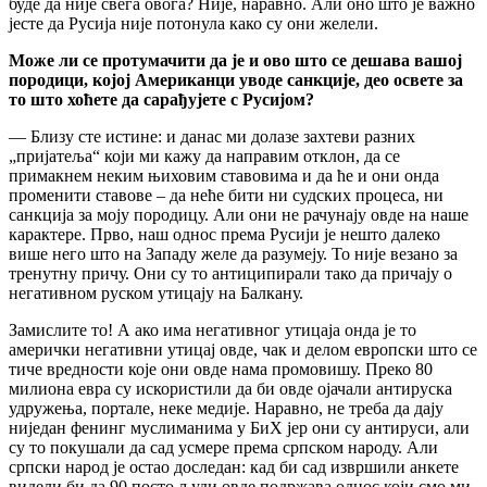
буде да није свега овога? Није, наравно. Али оно што је важно
јесте да Русија није потонула како су они желели.
Може ли се протумачити да је и ово што се дешава вашој
породици, којој Американци уводе санкције, део освете за
то што хоћете да сарађујете с Русијом?
— Близу сте истине: и данас ми долазе захтеви разних
„пријатеља“ који ми кажу да направим отклон, да се
примакнем неким њиховим ставовима и да ће и они онда
променити ставове – да неће бити ни судских процеса, ни
санкција за моју породицу. Али они не рачунају овде на наше
карактере. Прво, наш однос према Русији је нешто далеко
више него што на Западу желе да разумеју. То није везано за
тренутну причу. Они су то антиципирали тако да причају о
негативном руском утицају на Балкану.
Замислите то! А ако има негативног утицаја онда је то
амерички негативни утицај овде, чак и делом европски што се
тиче вредности које они овде нама промовишу. Преко 80
милиона евра су искористили да би овде ојачали антируска
удружења, портале, неке медије. Наравно, не треба да дају
ниједан фенинг муслиманима у БиХ јер они су антируси, али
су то покушали да сад усмере према српском народу. Али
српски народ је остао доследан: кад би сад извршили анкете
видели би да 90 посто људи овде подржава однос који смо ми