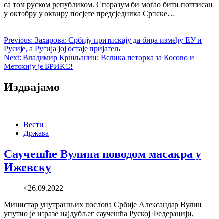
са том руском републиком. Споразум би могао бити потписан
у октобру у оквиру посјете предсједника Српске…
Previous:
Захарова: Србију притискају да бира између ЕУ и
Русије, а Русија јој остаје пријатељ
Next:
Владимир Кршљанин: Велика петорка за Косово и
Метохију је БРИКС!
Издвајамо
Вести
Држава
Саучешће Вулина поводом масакра у
Ижевску
<26.09.2022
Министар унутрашњих послова Србије Александар Вулин
упутио је изразе најдубљег саучешћа Руској Федерацији,