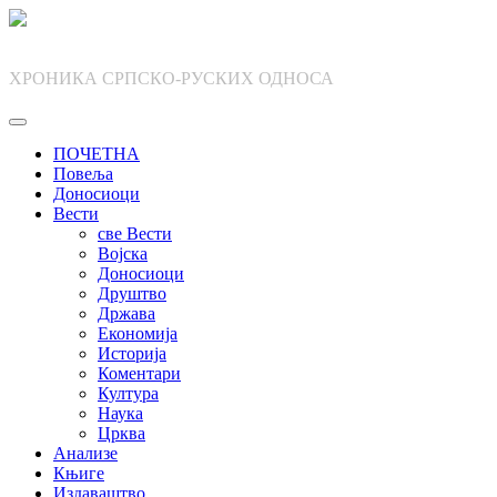
Skip
to
content
ХРОНИКА СРПСКО-РУСКИХ ОДНОСА
ПОЧЕТНА
Повеља
Доносиоци
Вести
све Вести
Војска
Доносиоци
Друштво
Држава
Економија
Историја
Коментари
Култура
Наука
Црква
Анализе
Књиге
Издаваштво