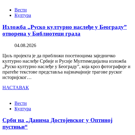
Вести
Култура
Изложба „Руско културно наслеђе у Београду”
отворена у Библиотеци града
04.08.2026
Циљ пројекта је да приближи посетиоцима заједничко
културно наслеђе Србије и Русије Мултимедијална изложба
„Руско културно наслеђе у Београду”, која кроз фотографије и
пратеће текстове представља најзначајније трагове руског
историјског…
НАСТАВАК
Вести
Култура
Срби на „Данима Достојевског у Оптиној
пустињи“