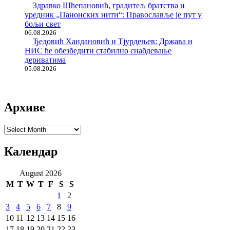
Здравко Шћепановић, градитељ братства и
уредник „Панонских нити“: Православље је пут у
бољи свет
06.08.2026
Ђедовић Хандановић и Тјурдењев: Држава и
НИС ће обезбедити стабилно снабдевање
дериватима
05.08.2026
Архиве
Архиве
Календар
August 2026
M
T
W
T
F
S
S
1
2
3
4
5
6
7
8
9
10
11
12
13
14
15
16
17
18
19
20
21
22
23