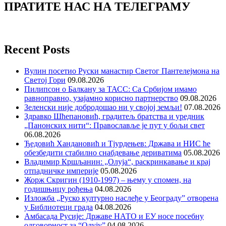
ПРАТИТЕ НАС НА ТЕЛЕГРАМУ
Recent Posts
Вулин посетио Руски манастир Светог Пантелејмона на
Светој Гори
09.08.2026
Пилипсон о Балкану за ТАСС: Са Србијом имамо
равноправно, узајамно корисно партнерство
09.08.2026
Зеленски није добродошао ни у својој земљи!
07.08.2026
Здравко Шћепановић, градитељ братства и уредник
„Панонских нити“: Православље је пут у бољи свет
06.08.2026
Ђедовић Хандановић и Тјурдењев: Држава и НИС ће
обезбедити стабилно снабдевање дериватима
05.08.2026
Владимир Кршљанин: „Олуја“, раскринкавање и крај
отпадничке империје
05.08.2026
Жорж Скригин (1910-1997) – њему у спомен, на
годишњицу рођења
04.08.2026
Изложба „Руско културно наслеђе у Београду” отворена
у Библиотеци града
04.08.2026
Амбасада Русије: Државе НАТО и ЕУ носе посебну
одговорност за “Олују”
04.08.2026