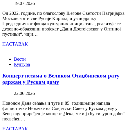
19.07.2026
Од 2022. године, по благослову Његове Светости Патријарха
Московског и све Русије Кирила, и уз подршку
Председничког фонда културних иницијатива, реализује се
духовно-образовни пројекат „Дани Достојевског у Оптиној
пустињи“, чији…
НАСТАВАК
Вести
Култура
Концерт песама о Великом Отаџбинском рату
одржан у Руском дому
22.06.2026
Поводом Дана сећања и туге и 85. годишњице напада
фашистичке Немачке на Совјетски Савез у Руском дому у
Београду приређен је концерт „Чекај ме и ја ћу сигурно доћи“
посвећен…
НАСТАВАК