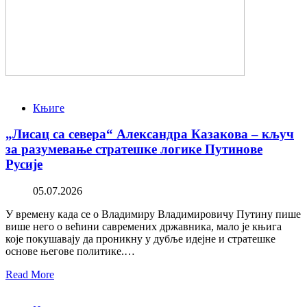
Књиге
„Лисац са севера“ Александра Казакова – кључ
за разумевање стратешке логике Путинове
Русије
05.07.2026
У времену када се о Владимиру Владимировичу Путину пише
више него о већини савремених државника, мало је књига
које покушавају да проникну у дубље идејне и стратешке
основе његове политике.…
Read More