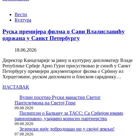
Вести
Култура
Руска премијера филма о Сави Владиславићу
одржана у Санкт Петербургу
18.06.2026
Директор Канцеларије за јавну и културну дипломатију Владе
Републике Србије Арно Гујон присуствовао је синоћ у Санкт
Петербургу премијери документарног филма о Србину из
Херцеговине, руском дипломати и блиском сараднику…
НАСТАВАК
Вулин посетио Руски манастир Светог
Пантелејмона на Светој Гори
09.08.2026
Пилипсон о Балкану за ТАСС: Са Србијом имамо
равноправно, узајамно корисно партнерство
09.08.2026
Зеленски није добродошао ни у својој земљи!
07.08.2026