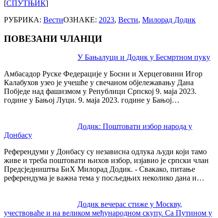
[
СПУТЊИК
]
РУБРИКА:
Вести
ОЗНАКЕ:
2023
,
Вести
,
Милорад Додик
ПОВЕЗАНИ ЧЛАНЦИ
Post
У Бањалуци и Додик у Бесмртном пуку
navigation
Амбасадор Руске Федерације у Босни и Херцеговини Игор
Калабухов узео је учешће у свечаном објележавању Дана
Побједе над фашизмом у Републици Српској 9. маја 2023.
године у Бањој Луци. 9. маја 2023. године у Бањој…
Додик: Поштовати избор народа у
Донбасу
Референдуми у Донбасу су независна одлука људи који тамо
живе и треба поштовати њихов избор, изјавио је српски члан
Предсједништва БиХ Милорад Додик. - Свакако, питање
референдума је важна тема у посљедњих неколико дана и…
Додик вечерас стиже у Москву,
учествоваће и на великом међународном скупу. Са Путином у