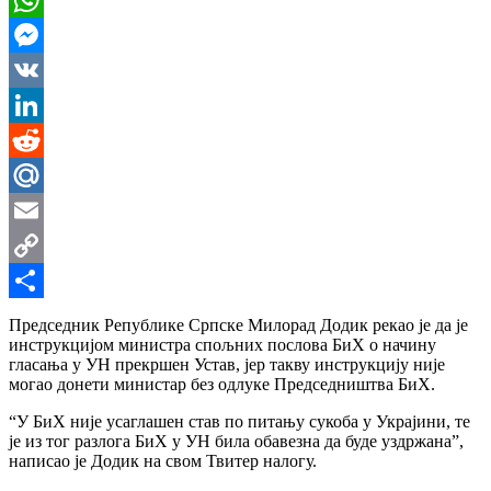
WhatsApp
Messenger
VK
LinkedIn
Reddit
Mail.Ru
Email
Copy
Link
Share
Председник Републике Српске Милорад Додик рекао је да је
инструкцијом министра спољних послова БиХ о начину
гласања у УН прекршен Устав, јер такву инструкцију није
могао донети министар без одлуке Председништва БиХ.
“У БиХ није усаглашен став по питању сукоба у Украјини, те
је из тог разлога БиХ у УН била обавезна да буде уздржана”,
написао је Додик на свом Твитер налогу.