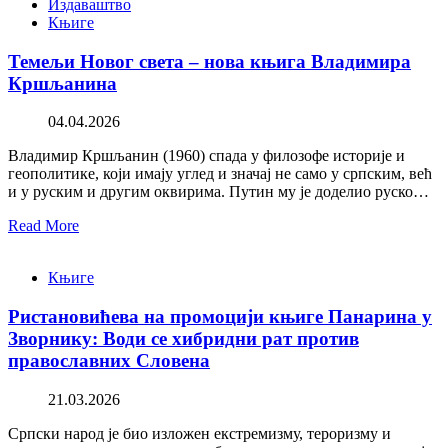
Издаваштво
Књиге
Темељи Новог света – нова књига Владимира
Кршљанина
04.04.2026
Владимир Кршљанин (1960) спада у филозофе историје и
геополитике, који имају углед и значај не само у српским, већ
и у руским и другим оквирима. Путин му је доделио руско…
Read More
Књиге
Ристановићева на промоцији књиге Панарина у
Зворнику: Води се хибридни рат против
православних Словена
21.03.2026
Српски народ је био изложен екстремизму, тероризму и