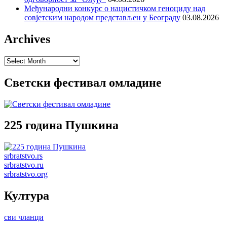
Међународни конкурс о нацистичком геноциду над
совјетским народом представљен у Београду
03.08.2026
Archives
Archives
Светски фестивал омладине
225 година Пушкина
srbratstvo.rs
srbratstvo.ru
srbratstvo.org
Култура
сви чланци