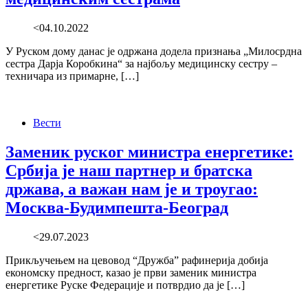
<04.10.2022
У Руском дому данас је одржана додела признања „Милосрдна
сестра Дарја Коробкина“ за најбољу медицинску сестру –
техничара из примарне, […]
Вести
Заменик руског министра енергетике:
Србија је наш партнер и братска
држава, а важан нам је и троугао:
Москва-Будимпешта-Београд
<29.07.2023
Прикључењем на цевовод “Дружба” рафинерија добија
економску предност, казао је први заменик министра
енергетике Руске Федерације и потврдио да је […]