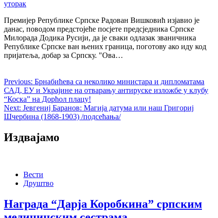
уторак
Премијер Републике Српске Радован Вишковић изјавио је
данас, поводом предстојеће посјете предсједника Српске
Милорада Додика Русији, да је сваки одлазак званичника
Републике Српске ван њених граница, поготову ако иду код
пријатеља, добар за Српску. "Ова…
Previous:
Брнабићева са неколико министара и дипломатама
САД, ЕУ и Украјине на отварању антируске изложбе у клубу
“Коска” на Дорћол плацу!
Next:
Јевгениј Баранов: Магија датума или наш Григориј
Шчербина (1868-1903) /подсећања/
Издвајамо
Вести
Друштво
Награда “Дарја Коробкина” српским
медицинским сестрама