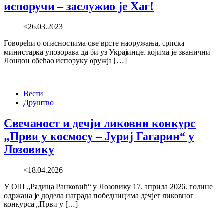
испоручи – заслужио је Хаг!
<26.03.2023
Говорећи о опасностима ове врсте наоружања, српска
министарка упозорава да би уз Украјинце, којима је званични
Лондон обећао испоруку оружја […]
Вести
Друштво
Свечаност и дечји ликовни конкурс
„Први у космосу – Јуриј Гагарин“ у
Лозовику
<18.04.2026
У ОШ „Радица Ранковић“ у Лозовику 17. априла 2026. године
одржана је додела награда победницима дечјег ликовног
конкурса „Први у […]