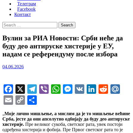
Телеграм
Facebook
Контакт
Search
for:
Вулин за РИА Новости: Срби неће да
буду део антируске хистерије у ЕУ,
надам се референдуму после избора
04.06.2026
Facebook
X
Telegram
Viber
WhatsApp
Messenger
VK
LinkedIn
Reddi
Ma
Email
Copy
Share
Link
„
Моје лично мишљење, а мислим да је то мишљење већине
Срба, јесте да они апсолутно одбијају да буду део антируске
хистерије.
Пре великог сукоба, светског рата, увек постоји
одређена хистерија и фобија. Пре Првог светског рата то је