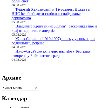
бољи свет
06.08.2026
Ђедовић Хандановић и Тјурдењев: Држава и
НИС ће обезбедити стабилно снабдевање
дериватима
05.08.2026
Владимир Кршљанин: „Олуја“, раскринкавање и
крај отпадничке империје
05.08.2026
Жорж Скригин (1910-1997) – њему у спомен, на
годишњицу рођења
04.08.2026
Изложба „Руско културно наслеђе у Београду”
отворена у Библиотеци града
04.08.2026
Архиве
Архиве
Календар