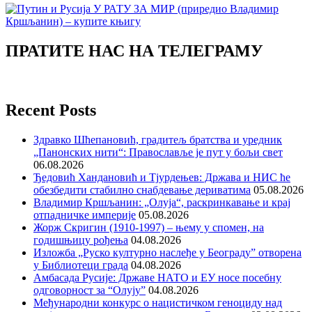
ПРАТИТЕ НАС НА ТЕЛЕГРАМУ
Recent Posts
Здравко Шћепановић, градитељ братства и уредник
„Панонских нити“: Православље је пут у бољи свет
06.08.2026
Ђедовић Хандановић и Тјурдењев: Држава и НИС ће
обезбедити стабилно снабдевање дериватима
05.08.2026
Владимир Кршљанин: „Олуја“, раскринкавање и крај
отпадничке империје
05.08.2026
Жорж Скригин (1910-1997) – њему у спомен, на
годишњицу рођења
04.08.2026
Изложба „Руско културно наслеђе у Београду” отворена
у Библиотеци града
04.08.2026
Амбасада Русије: Државе НАТО и ЕУ носе посебну
одговорност за “Олују”
04.08.2026
Међународни конкурс о нацистичком геноциду над