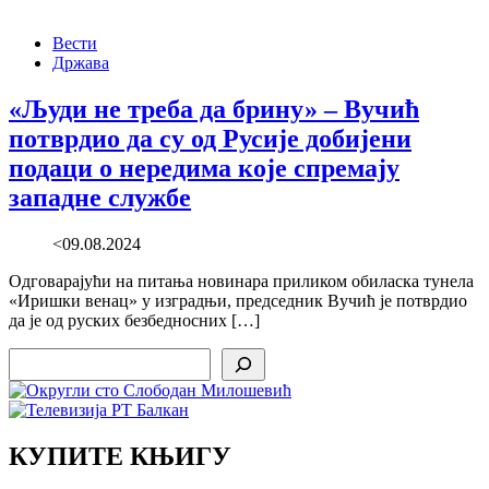
Вести
Држава
«Људи не треба да брину» – Вучић
потврдио да су од Русије добијени
подаци о нередима које спремају
западне службе
<09.08.2024
Одговарајући на питања новинара приликом обиласка тунела
«Иришки венац» у изградњи, председник Вучић је потврдио
да је од руских безбедносних […]
Search
КУПИТЕ КЊИГУ