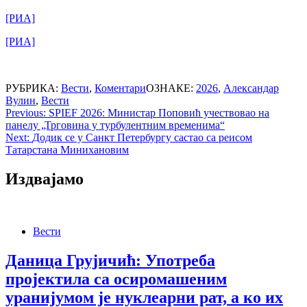
[РИА]
[РИА]
РУБРИКА:
Вести
,
Коментари
ОЗНАКЕ:
2026
,
Александар
Вулин
,
Вести
Post
Previous:
SPIEF 2026: Министар Поповић учествовао на
панелу „Трговина у турбулентним временима“
navigation
Next:
Додик се у Санкт Петербургу састао са реисом
Татарстана Минихановим
Издвајамо
Вести
Даница Грујичић: Употреба
пројектила са осиромашеним
уранијумом је нуклеарни рат, а ко их