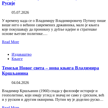
Русије
05.07.2026
У времену када се о Владимиру Владимировичу Путину пише
више него о већини савремених државника, мало је књига
које покушавају да проникну у дубље идејне и стратешке
основе његове политике.…
Read More
Издаваштво
Књиге
Темељи Новог света – нова књига Владимира
Кршљанина
04.04.2026
Владимир Кршљанин (1960) спада у филозофе историје и
геополитике, који имају углед и значај не само у српским, већ
и у руским и другим оквирима. Путин му је доделио руско…
Read More