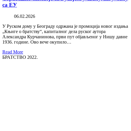
са ЕУ
06.02.2026
У Руском дому у Београду одржана је промоција новог издања
„Књиге о братству“, капиталног дела руског аутора
Александра Курчанинова, први пут објављеног у Нишу давне
1936. године. Ово вече окупило…
Read More
БРАТСТВО 2022.