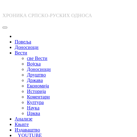
Skip
to
ХРОНИКА СРПСКО-РУСКИХ ОДНОСА
content
Повеља
Доносиоци
Вести
све Вести
Војска
Доносиоци
Друштво
Држава
Економија
Историја
Коментари
Култура
Наука
Црква
Анализе
Књиге
Издаваштво
YOUTUBE