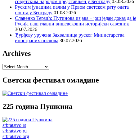
совјетским народом представљен у Београду
03.08.2026
Руским јунацима палим у Првом светском рату одата
пошта у Београду
01.08.2026
Славенко Терзић: Путинова изјава – још један доказ да је
Русија наш главни вишевековни историјски савезник
30.07.2026
Ђурђеву уручена Захвалница руског Министарства
иностраних послова
30.07.2026
Archives
Archives
Светски фестивал омладине
225 година Пушкина
srbratstvo.rs
srbratstvo.ru
srbratstvo.org