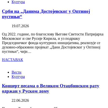
Култура
Срби на „Данима Достојевског у Оптиној
пустињи“
19.07.2026
Од 2022. године, по благослову Његове Светости Патријарха
Московског и све Русије Кирила, и уз подршку
Председничког фонда културних иницијатива, реализује се
духовно-образовни пројекат „Дани Достојевског у Оптиној
пустињи“, чији…
НАСТАВАК
Вести
Култура
Концерт песама о Великом Отаџбинском рату
одржан у Руском дому
22.06.2026