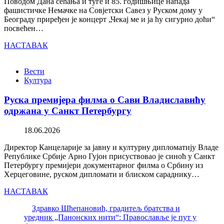
Поводом Дана сећања и туге и 85. годишњице напада
фашистичке Немачке на Совјетски Савез у Руском дому у
Београду приређен је концерт „Чекај ме и ја ћу сигурно доћи“
посвећен…
НАСТАВАК
Вести
Култура
Руска премијера филма о Сави Владиславићу
одржана у Санкт Петербургу
18.06.2026
Директор Канцеларије за јавну и културну дипломатију Владе
Републике Србије Арно Гујон присуствовао је синоћ у Санкт
Петербургу премијери документарног филма о Србину из
Херцеговине, руском дипломати и блиском сараднику…
НАСТАВАК
Здравко Шћепановић, градитељ братства и
уредник „Панонских нити“: Православље је пут у