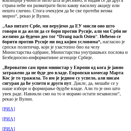
коалиција учинити било шта агресивно, и надам се да друга
страна неће ни разматрати било какву насилну акцију или
нешто слично. Стога очекујем да ће све протећи веома
мирно“, рекао је Вулин.
„
Ако питате Србе, ми верујемо да ЕУ мисли оно што
говори и да жели да се бори против Русије, али ми Срби не
желимо да будемо део тог “Drang nach Osten
“.
Нећемо се
борити против Русије ни под којим условима“,
нагласио је
српски политичар, који је узастопно био на челу
Министарства одбране, Министарства унутрашњих послова и
Безбедносно-информативне агенције Србије.
„
Вероватно сам први министар у Европи од кога је јавно
затражено да не буде део владе. Европски комесар Марта
Кос је то тражила. То им је једном су успело, али нисам
сигуран да ће успети и други пут
. Дакле, да, мешаће се у
наше изборе и формирање будуће владе. Али то је оно што
увек раде. Навикли смо на то и морамо остати независни“,
рекао је Вулин.
[РИА]
[РИА]
[РИА]