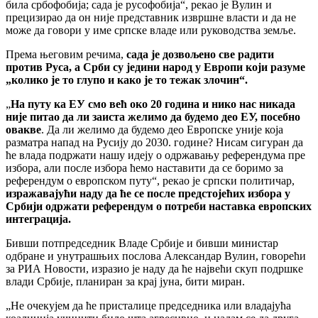
била србофобија; сада је русофобија“, рекао је Вулин и
прецизирао да он није представник извршне власти и да не
може да говори у име српске владе или руководства земље.
Према његовим речима,
сада је дозвољено све радити
против Руса, а Срби су једини народ у Европи који разуме
„колико је то глупо и како је то тежак злочин“.
„
На путу ка ЕУ смо већ око 20 година и нико нас никада
није питао да ли заиста желимо да будемо део ЕУ, посебно
овакве
. Да ли желимо да будемо део Европске уније која
разматра напад на Русију до 2030. године? Нисам сигуран да
ће влада подржати нашу идеју о одржавању референдума пре
избора, али после избора ћемо наставити да се боримо за
референдум о европском путу“, рекао је српски политичар,
изражавајући наду да ће се после предстојећих избора у
Србији одржати референдум о потреби наставка европских
интеграција.
Бивши потпредседник Владе Србије и бивши министар
одбране и унутрашњих послова Александар Вулин, говорећи
за РИА Новости, изразио је наду да ће највећи скуп подршке
влади Србије, планиран за крај јуна, бити миран.
„Не очекујем да ће присталице председника или владајућа