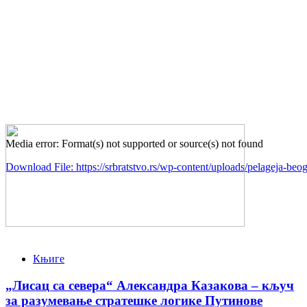
Media error: Format(s) not supported or source(s) not found
Download File: https://srbratstvo.rs/wp-content/uploads/pelageja-b
00:00
Књиге
„Лисац са севера“ Александра Казакова – кључ
за разумевање стратешке логике Путинове