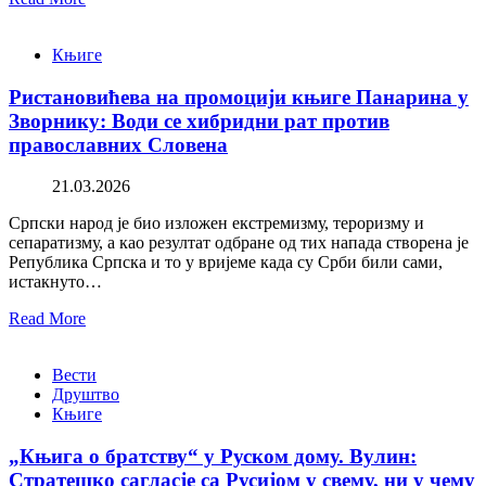
Књиге
Ристановићева на промоцији књиге Панарина у
Зворнику: Води се хибридни рат против
православних Словена
21.03.2026
Српски народ је био изложен екстремизму, тероризму и
сепаратизму, а као резултат одбране од тих напада створена је
Република Српска и то у вријеме када су Срби били сами,
истакнуто…
Read More
Вести
Друштво
Књиге
„Књига о братству“ у Руском дому. Вулин:
Стратешко сагласје са Русијом у свему, ни у чему