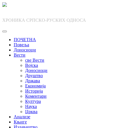
Skip
to
content
ХРОНИКА СРПСКО-РУСКИХ ОДНОСА
ПОЧЕТНА
Повеља
Доносиоци
Вести
све Вести
Војска
Доносиоци
Друштво
Држава
Економија
Историја
Коментари
Култура
Наука
Црква
Анализе
Књиге
Издаваштво