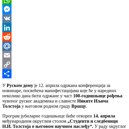
WhatsApp
Messenger
VK
LinkedIn
Reddit
Mail.Ru
Email
Copy
Link
Share
У
Руском дому
је 12. априла одржана конференција за
новинаре, посвећена манифестацијама које ће у наредних
неколико дана бити одржане у част
100-годишњице рођења
чувеног руског академика и слависте
Никите Иљича
Толстоја
у његовом родном граду
Вршцу
.
Програм јубиларне годишњице биће отворен
14. априла
међународним округлим столом
„Студенти и следбеници
Н.И. Толстоја о његовом научном наслеђу“.
У раду округлог