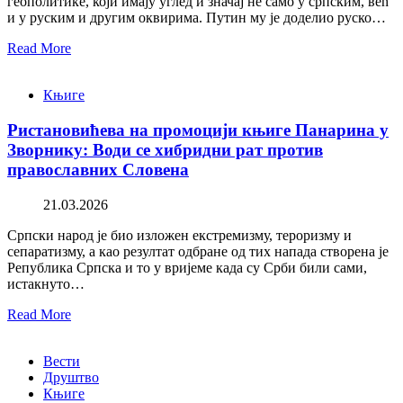
геополитике, који имају углед и значај не само у српским, већ
и у руским и другим оквирима. Путин му је доделио руско…
Read More
Књиге
Ристановићева на промоцији књиге Панарина у
Зворнику: Води се хибридни рат против
православних Словена
21.03.2026
Српски народ је био изложен екстремизму, тероризму и
сепаратизму, а као резултат одбране од тих напада створена је
Република Српска и то у вријеме када су Срби били сами,
истакнуто…
Read More
Вести
Друштво
Књиге