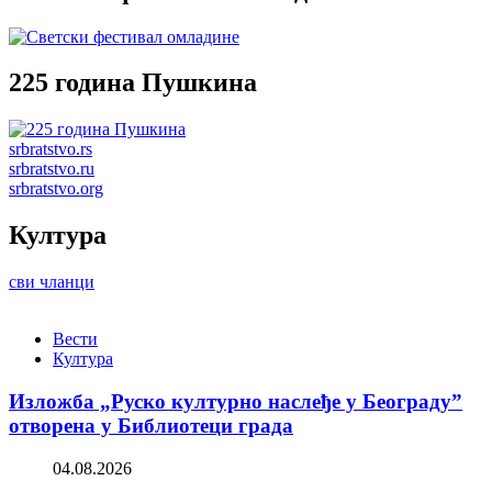
225 година Пушкина
srbratstvo.rs
srbratstvo.ru
srbratstvo.org
Култура
сви чланци
Вести
Култура
Изложба „Руско културно наслеђе у Београду”
отворена у Библиотеци града
04.08.2026