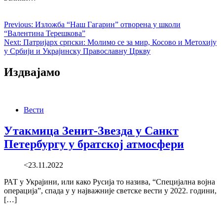
Previous:
Изложба “Наш Гагарин” отворена у школи
“Валентина Терешкова”
Next:
Патријарх српски: Молимо се за мир, Косово и Метохију
у Србији и Украјинску Православну Цркву
Издвајамо
Вести
Утакмица Зенит-Звезда у Санкт
Петербургу у братској атмосфери
<23.11.2022
РАТ у Украјини, или како Русија то назива, “Специјална војна
операција”, спада у у најважније светске вести у 2022. години,
[…]