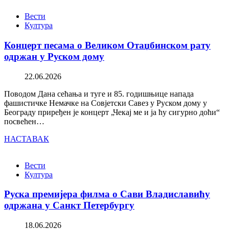
Вести
Култура
Концерт песама о Великом Отаџбинском рату
одржан у Руском дому
22.06.2026
Поводом Дана сећања и туге и 85. годишњице напада
фашистичке Немачке на Совјетски Савез у Руском дому у
Београду приређен је концерт „Чекај ме и ја ћу сигурно доћи“
посвећен…
НАСТАВАК
Вести
Култура
Руска премијера филма о Сави Владиславићу
одржана у Санкт Петербургу
18.06.2026