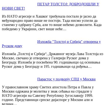
Post
ПЕТАР ТОЛСТОЈ: ДОБРОДОШЛИ У
НОВИ СВЕТ!
navigation
Из НАТО агресије и Хашког трибунала постало је јасно да
међународно право више не постоји. Тада нисмо успели да
станемо у одбрану Срба, али то више нећемо дозволити. Када
победимо у Украјини, свет више неће…
Изложба "Толстој и Србија" отворена у
Руском дому
Изложба „Толстој и Србија“, Државног музеја Лава Толстоја из
Москве, свечано је отворена у Галерији Руског дома у
Београду. Изложба је посвећена 90. годишњици од оснивања
Руског дома у Београду и 195. годишњици од рођења…
Парастос у подворју СПЦ у Москви
У православном храму Светих апостола Петра и Павла у
Москви одржана је молитва у знак сећања на страдале у
НАТО агресији на Савезну Републику Југославију 1999.
године. Представници српске дијаспоре у Москви али и
велики…