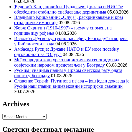
06.08.2026
Ђедовић Хандановић и Тјурдењев: Држава и НИС ће
обезбедити стабилно снабдевање дериватима
05.08.2026
Владимир Кршљанин: „Олуја“, раскринкавање и крај
отпадничке империје
05.08.2026
Жорж Скригин (1910-1997) – њему у спомен, на
годишњицу рођења
04.08.2026
Изложба „Руско културно наслеђе у Београду” отворена
у Библиотеци града
04.08.2026
Амбасада Русије: Државе НАТО и ЕУ носе посебну
одговорност за “Олују”
04.08.2026
Међународни конкурс о нацистичком геноциду над
совјетским народом представљен у Београду
03.08.2026
Руским јунацима палим у Првом светском рату одата
пошта у Београду
01.08.2026
Славенко Терзић: Путинова изјава – још један доказ да је
Русија наш главни вишевековни историјски савезник
30.07.2026
Archives
Archives
Светски фестивал омладине