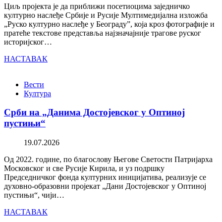
Циљ пројекта је да приближи посетиоцима заједничко
културно наслеђе Србије и Русије Мултимедијална изложба
„Руско културно наслеђе у Београду”, која кроз фотографије и
пратеће текстове представља најзначајније трагове руског
историјског…
НАСТАВАК
Вести
Култура
Срби на „Данима Достојевског у Оптиној
пустињи“
19.07.2026
Од 2022. године, по благослову Његове Светости Патријарха
Московског и све Русије Кирила, и уз подршку
Председничког фонда културних иницијатива, реализује се
духовно-образовни пројекат „Дани Достојевског у Оптиној
пустињи“, чији…
НАСТАВАК