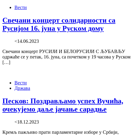
Вести
Свечани концерт солидарности са
Русијом 16. јуна у Руском дому
<14.06.2023
Свечани концерт РУСИЈИ И БЕЛОРУСИЈИ С ЉУБАВЉУ
одржаће се у петак, 16. јуна, са почетком у 19 часова у Руском
[…]
Вести
Држава
Песков: Поздрављамо успех Вучића,
очекујемо даље јачање сарадње
<18.12.2023
Кремљ пажљиво прати парламентарне изборе у Србији,