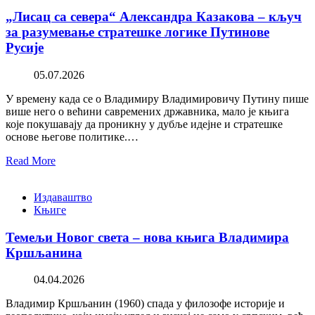
„Лисац са севера“ Александра Казакова – кључ
за разумевање стратешке логике Путинове
Русије
05.07.2026
У времену када се о Владимиру Владимировичу Путину пише
више него о већини савремених државника, мало је књига
које покушавају да проникну у дубље идејне и стратешке
основе његове политике.…
Read More
Издаваштво
Књиге
Темељи Новог света – нова књига Владимира
Кршљанина
04.04.2026
Владимир Кршљанин (1960) спада у филозофе историје и