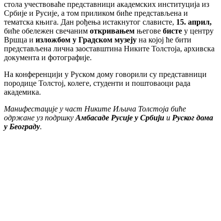
стола учествоваће представници академских институција из
Србије и Русије, а том приликом биће представљена и
тематска књига. Дан рођења истакнутог слависте,
15. април,
биће обележен свечаним
откривањем
његове
бисте
у центру
Вршца и
изложбом у Градском музеју
на којој ће бити
представљена лична заоставштина Никите Толстоја, архивска
документа и фотографије.
На конференцији у Руском дому говорили су представници
породице Толстој, колеге, студенти и поштоваоци рада
академика.
Манифестације у част Никите Иљича Толстоја биће
одржане уз подршку
Амбасаде Русије у Србији
и
Руског дома
у Београду
.