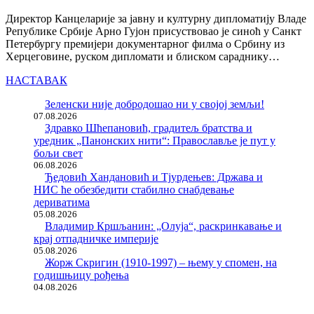
Директор Канцеларије за јавну и културну дипломатију Владе
Републике Србије Арно Гујон присуствовао је синоћ у Санкт
Петербургу премијери документарног филма о Србину из
Херцеговине, руском дипломати и блиском сараднику…
НАСТАВАК
Зеленски није добродошао ни у својој земљи!
07.08.2026
Здравко Шћепановић, градитељ братства и
уредник „Панонских нити“: Православље је пут у
бољи свет
06.08.2026
Ђедовић Хандановић и Тјурдењев: Држава и
НИС ће обезбедити стабилно снабдевање
дериватима
05.08.2026
Владимир Кршљанин: „Олуја“, раскринкавање и
крај отпадничке империје
05.08.2026
Жорж Скригин (1910-1997) – њему у спомен, на
годишњицу рођења
04.08.2026