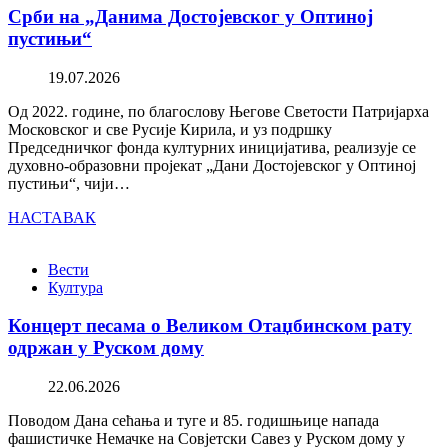
Срби на „Данима Достојевског у Оптиној
пустињи“
19.07.2026
Од 2022. године, по благослову Његове Светости Патријарха
Московског и све Русије Кирила, и уз подршку
Председничког фонда културних иницијатива, реализује се
духовно-образовни пројекат „Дани Достојевског у Оптиној
пустињи“, чији…
НАСТАВАК
Вести
Култура
Концерт песама о Великом Отаџбинском рату
одржан у Руском дому
22.06.2026
Поводом Дана сећања и туге и 85. годишњице напада
фашистичке Немачке на Совјетски Савез у Руском дому у