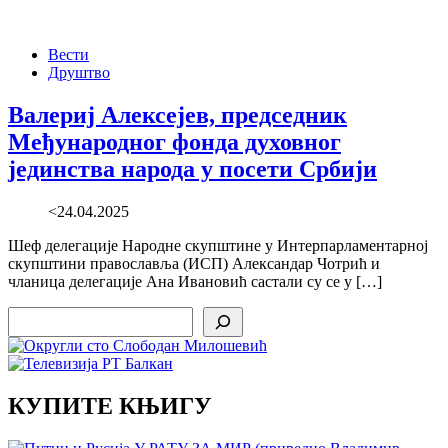
Вести
Друштво
Валериј Алексејев, председник
Међународног фонда духовног
јединства народа у посети Србији
<24.04.2025
Шеф делегације Народне скупштине у Интерпарламентарној
скупштини православља (ИСП) Александар Чотрић и
чланица делегације Ана Ивановић састали су се у […]
Search
КУПИТЕ КЊИГУ