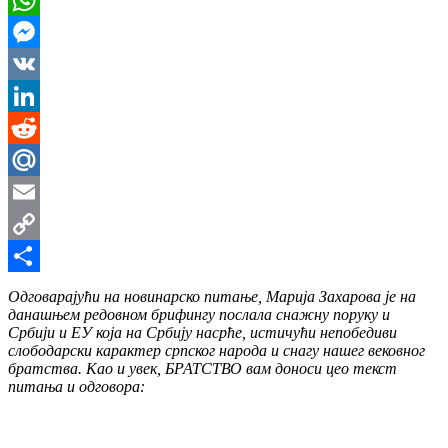
WhatsApp
Messenger
VK
LinkedIn
Reddit
Mail.Ru
Email
Copy
Link
Share
Одговарајући на новинарско питање, Марија Захарова је на
данашњем редовном брифингу послала снажну поруку и
Србији и ЕУ која на Србију насрће, истичући непобедиви
слободарски карактер српског народа и снагу нашег вековног
братства. Као и увек, БРАТСТВО вам доноси цео текст
питања и одговора: