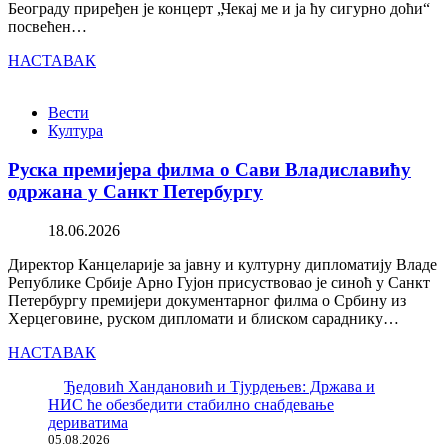
Београду приређен је концерт „Чекај ме и ја ћу сигурно доћи“
посвећен…
НАСТАВАК
Вести
Култура
Руска премијера филма о Сави Владиславићу
одржана у Санкт Петербургу
18.06.2026
Директор Канцеларије за јавну и културну дипломатију Владе
Републике Србије Арно Гујон присуствовао је синоћ у Санкт
Петербургу премијери документарног филма о Србину из
Херцеговине, руском дипломати и блиском сараднику…
НАСТАВАК
Ђедовић Хандановић и Тјурдењев: Држава и
НИС ће обезбедити стабилно снабдевање
дериватима
05.08.2026