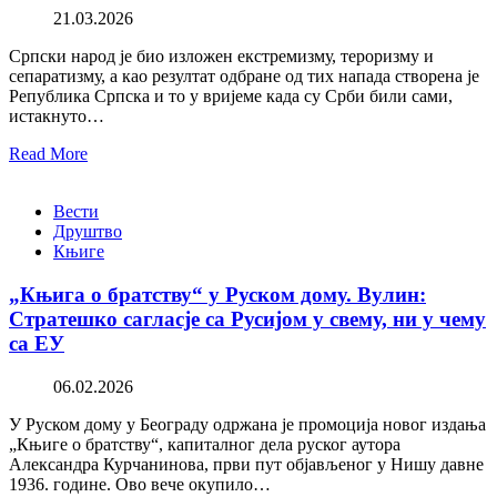
21.03.2026
Српски народ је био изложен екстремизму, тероризму и
сепаратизму, а као резултат одбране од тих напада створена је
Република Српска и то у вријеме када су Срби били сами,
истакнуто…
Read More
Вести
Друштво
Књиге
„Књига о братству“ у Руском дому. Вулин:
Стратешко сагласје са Русијом у свему, ни у чему
са ЕУ
06.02.2026
У Руском дому у Београду одржана је промоција новог издања
„Књиге о братству“, капиталног дела руског аутора
Александра Курчанинова, први пут објављеног у Нишу давне
1936. године. Ово вече окупило…