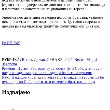
под притисцима и неће дозволити да буде лишен свог
јединственог, сувереног, независног геополитичког положаја
и поштовања сопствених националних интереса.
Уверени смо да је многовековна историја братства, узајамне
помоћи и стратешког партнерства између наших народа и
држава јача од било које тренутне политичке конјунктуре.
[МИП РФ]
РУБРИКА:
Вести
,
Држава
ОЗНАКЕ:
2025
,
Вести
,
Марија
Захарова
Post
Previous:
Путин: Растргли су Југославију и Србе, хтели су и
нас, али сада смо јаки и сви задаци ће бити извршени
navigation
Next:
Наришкин: Запад појачава притисак, али верујем да ће
руководство Србије штитити интересе братског народа
Издвајамо