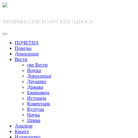
Skip
to
content
ХРОНИКА СРПСКО-РУСКИХ ОДНОСА
ПОЧЕТНА
Повеља
Доносиоци
Вести
све Вести
Војска
Доносиоци
Друштво
Држава
Економија
Историја
Коментари
Култура
Наука
Црква
Анализе
Књиге
Издаваштво