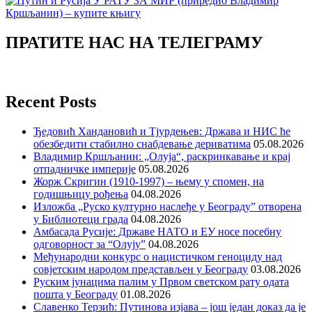
ПРАТИТЕ НАС НА ТЕЛЕГРАМУ
Recent Posts
Ђедовић Хандановић и Тјурдењев: Држава и НИС ће
обезбедити стабилно снабдевање дериватима
05.08.2026
Владимир Кршљанин: „Олуја“, раскринкавање и крај
отпадничке империје
05.08.2026
Жорж Скригин (1910-1997) – њему у спомен, на
годишњицу рођења
04.08.2026
Изложба „Руско културно наслеђе у Београду” отворена
у Библиотеци града
04.08.2026
Амбасада Русије: Државе НАТО и ЕУ носе посебну
одговорност за “Олују”
04.08.2026
Међународни конкурс о нацистичком геноциду над
совјетским народом представљен у Београду
03.08.2026
Руским јунацима палим у Првом светском рату одата
пошта у Београду
01.08.2026
Славенко Терзић: Путинова изјава – још један доказ да је