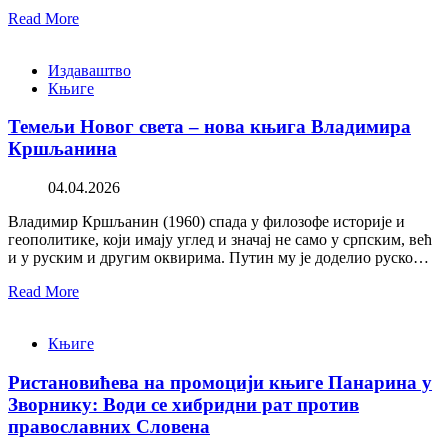
Read More
Издаваштво
Књиге
Темељи Новог света – нова књига Владимира
Кршљанина
04.04.2026
Владимир Кршљанин (1960) спада у филозофе историје и
геополитике, који имају углед и значај не само у српским, већ
и у руским и другим оквирима. Путин му је доделио руско…
Read More
Књиге
Ристановићева на промоцији књиге Панарина у
Зворнику: Води се хибридни рат против
православних Словена