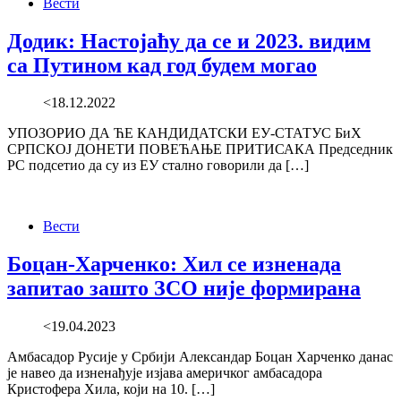
Вести
Додик: Настојаћу да се и 2023. видим
са Путином кад год будем могао
<18.12.2022
УПОЗОРИО ДА ЋЕ КАНДИДАТСКИ ЕУ-СТАТУС БиХ
СРПСКОЈ ДОНЕТИ ПОВЕЋАЊЕ ПРИТИСАКА Председник
РС подсетио да су из ЕУ стално говорили да […]
Вести
Боцан-Харченко: Хил се изненада
запитао зашто ЗСО није формирана
<19.04.2023
Амбасадор Русије у Србији Александар Боцан Харченко данас
је навео да изненађује изјава америчког амбасадора
Кристофера Хила, који на 10. […]