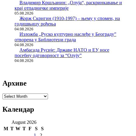
Владимир Кршљанин: „Олуја“, раскринкавање и
крај отпадничке империје
05.08.2026
Жорж Скригин (1910-1997) – њему у спомен, на
годишњицу рођења
04.08.2026
Изложба „Руско културно наслеђе у Београду”
отворена у Библиотеци града
04.08.2026
Амбасада Русије: Државе НАТО и ЕУ носе
посебну одговорност за “Олују”
04.08.2026
Архиве
Архиве
Календар
August 2026
M
T
W
T
F
S
S
1
2