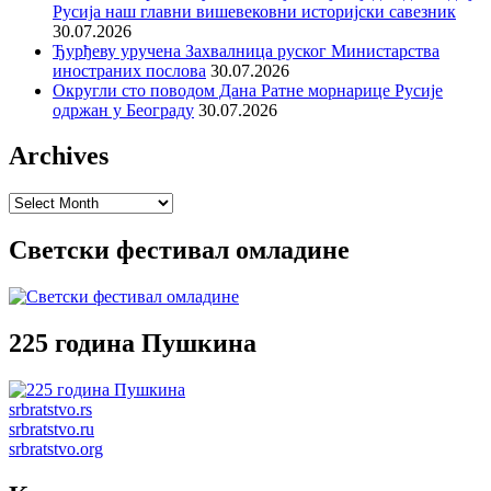
Русија наш главни вишевековни историјски савезник
30.07.2026
Ђурђеву уручена Захвалница руског Министарства
иностраних послова
30.07.2026
Округли сто поводом Дана Ратне морнарице Русије
одржан у Београду
30.07.2026
Archives
Archives
Светски фестивал омладине
225 година Пушкина
srbratstvo.rs
srbratstvo.ru
srbratstvo.org