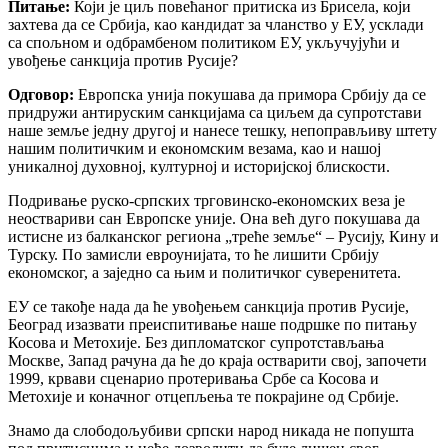
Питање:
Који је циљ повећаног притиска из Брисела, који
захтева да се Србија, као кандидат за чланство у ЕУ, усклади
са спољном и одбрамбеном политиком ЕУ, укључујући и
увођење санкција против Русије?
Одговор:
Европска унија покушава да примора Србију да се
придружи антируским санкцијама са циљем да супротстави
наше земље једну другој и нанесе тешку, непоправљиву штету
нашим политичким и економским везама, као и нашој
уникалној духовној, културној и историјској блискости.
Подривање руско-српских трговинско-економских веза је
неоствариви сан Европске уније. Она већ дуго покушава да
истисне из балканског региона „треће земље“ – Русију, Кину и
Турску. По замисли евроунијата, то ће лишити Србију
економског, а заједно са њим и политичког суверенитета.
ЕУ се такође нада да ће увођењем санкција против Русије,
Београд изазвати преиспитивање наше подршке по питању
Косова и Метохије. Без дипломатског супротстављања
Москве, Запад рачуна да ће до краја остварити свој, започети
1999, крвави сценарио протеривања Србе са Косова и
Метохије и коначног отцепљења те покрајине од Србије.
Знамо да слободољубиви српски народ никада не попушта