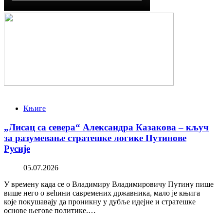
Књиге
„Лисац са севера“ Александра Казакова – кључ
за разумевање стратешке логике Путинове
Русије
05.07.2026
У времену када се о Владимиру Владимировичу Путину пише
више него о већини савремених државника, мало је књига
које покушавају да проникну у дубље идејне и стратешке
основе његове политике.…