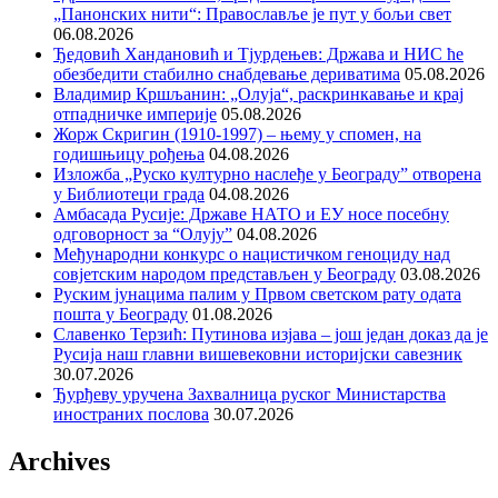
„Панонских нити“: Православље је пут у бољи свет
06.08.2026
Ђедовић Хандановић и Тјурдењев: Држава и НИС ће
обезбедити стабилно снабдевање дериватима
05.08.2026
Владимир Кршљанин: „Олуја“, раскринкавање и крај
отпадничке империје
05.08.2026
Жорж Скригин (1910-1997) – њему у спомен, на
годишњицу рођења
04.08.2026
Изложба „Руско културно наслеђе у Београду” отворена
у Библиотеци града
04.08.2026
Амбасада Русије: Државе НАТО и ЕУ носе посебну
одговорност за “Олују”
04.08.2026
Међународни конкурс о нацистичком геноциду над
совјетским народом представљен у Београду
03.08.2026
Руским јунацима палим у Првом светском рату одата
пошта у Београду
01.08.2026
Славенко Терзић: Путинова изјава – још један доказ да је
Русија наш главни вишевековни историјски савезник
30.07.2026
Ђурђеву уручена Захвалница руског Министарства
иностраних послова
30.07.2026
Archives