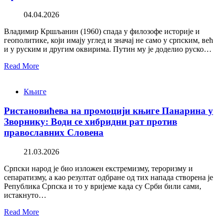
04.04.2026
Владимир Кршљанин (1960) спада у филозофе историје и
геополитике, који имају углед и значај не само у српским, већ
и у руским и другим оквирима. Путин му је доделио руско…
Read More
Књиге
Ристановићева на промоцији књиге Панарина у
Зворнику: Води се хибридни рат против
православних Словена
21.03.2026
Српски народ је био изложен екстремизму, тероризму и
сепаратизму, а као резултат одбране од тих напада створена је
Република Српска и то у вријеме када су Срби били сами,
истакнуто…
Read More