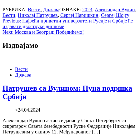
РУБРИКА:
Вести
,
Држава
ОЗНАКЕ:
2023
,
Александар Вулин
,
Вести
,
Николај Патрушев
,
Сергеј Наришкин
,
Сергеј Шојгу
Post
Previous:
Највећи приватни универзитети Русије и Србије ће
издавати двоструке дипломе
navigation
Next:
Москва и Београд: Победићемо!
Издвајамо
Вести
Држава
Патрушев са Вулином: Пуна подршка
Србији
<24.04.2024
Александар Вулин састао се данас у Санкт Петербургу са
секретаром Савета безебедности Руске Федерације Николајем
Патрушевим у оквиру 12. Међународног […]