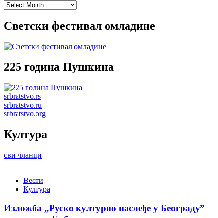
Archives
Светски фестивал омладине
225 година Пушкина
srbratstvo.rs
srbratstvo.ru
srbratstvo.org
Култура
сви чланци
Вести
Култура
Изложба „Руско културно наслеђе у Београду”