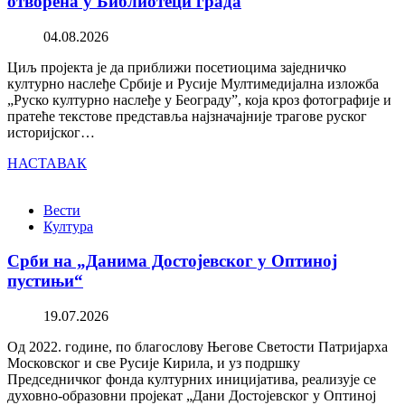
отворена у Библиотеци града
04.08.2026
Циљ пројекта је да приближи посетиоцима заједничко
културно наслеђе Србије и Русије Мултимедијална изложба
„Руско културно наслеђе у Београду”, која кроз фотографије и
пратеће текстове представља најзначајније трагове руског
историјског…
НАСТАВАК
Вести
Култура
Срби на „Данима Достојевског у Оптиној
пустињи“
19.07.2026
Од 2022. године, по благослову Његове Светости Патријарха
Московског и све Русије Кирила, и уз подршку
Председничког фонда културних иницијатива, реализује се
духовно-образовни пројекат „Дани Достојевског у Оптиној