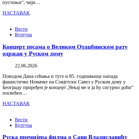
пустињи“, чији…
НАСТАВАК
Вести
Култура
Концерт песама о Великом Отаџбинском рату
одржан у Руском дому
22.06.2026
Поводом Дана сећања и туге и 85. годишњице напада
фашистичке Немачке на Совјетски Савез у Руском дому у
Београду приређен је концерт „Чекај ме и ја ћу сигурно доћи“
посвећен…
НАСТАВАК
Вести
Култура
Руска премијера филма о Сави Владиславићу