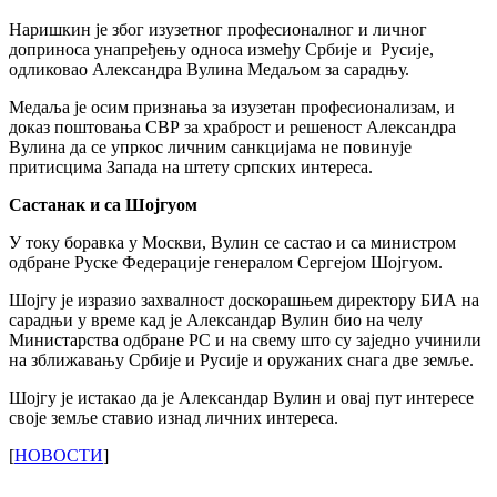
Наришкин је због изузетног професионалног и личног
доприноса унапређењу односа између Србије и Русије,
одликовао Александра Вулина Медаљом за сарадњу.
Медаља је осим признања за изузетан професионализам, и
доказ поштовања СВР за храброст и решеност Александра
Вулина да се упркос личним санкцијама не повинује
притисцима Запада на штету српских интереса.
Састанак и са Шојгуом
У току боравка у Москви, Вулин се састао и са министром
одбране Руске Федерације генералом Сергејом Шојгуом.
Шојгу је изразио захвалност доскорашњем директору БИА на
сарадњи у време кад је Александар Вулин био на челу
Министарства одбране РС и на свему што су заједно учинили
на зближавању Србије и Русије и оружаних снага две земље.
Шојгу је истакао да је Александар Вулин и овај пут интересе
своје земље ставио изнад личних интереса.
[
НОВОСТИ
]