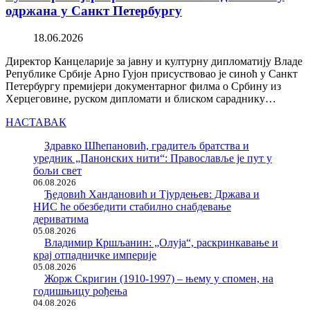
одржана у Санкт Петербургу
18.06.2026
Директор Канцеларије за јавну и културну дипломатију Владе
Републике Србије Арно Гујон присуствовао је синоћ у Санкт
Петербургу премијери документарног филма о Србину из
Херцеговине, руском дипломати и блиском сараднику…
НАСТАВАК
Здравко Шћепановић, градитељ братства и
уредник „Панонских нити“: Православље је пут у
бољи свет
06.08.2026
Ђедовић Хандановић и Тјурдењев: Држава и
НИС ће обезбедити стабилно снабдевање
дериватима
05.08.2026
Владимир Кршљанин: „Олуја“, раскринкавање и
крај отпадничке империје
05.08.2026
Жорж Скригин (1910-1997) – њему у спомен, на
годишњицу рођења
04.08.2026