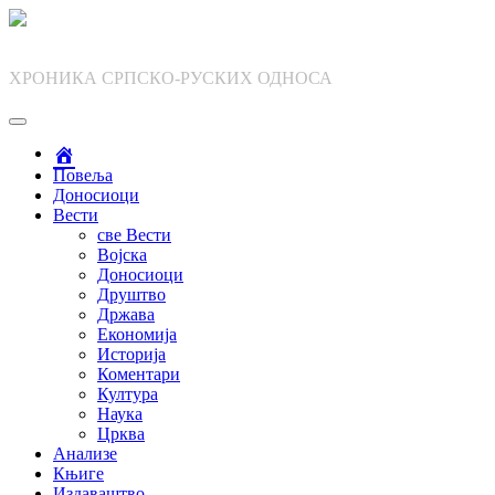
Skip
to
content
ХРОНИКА СРПСКО-РУСКИХ ОДНОСА
Повеља
Доносиоци
Вести
све Вести
Војска
Доносиоци
Друштво
Држава
Економија
Историја
Коментари
Култура
Наука
Црква
Анализе
Књиге
Издаваштво