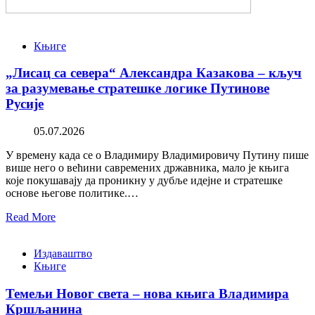
Књиге
„Лисац са севера“ Александра Казакова – кључ
за разумевање стратешке логике Путинове
Русије
05.07.2026
У времену када се о Владимиру Владимировичу Путину пише
више него о већини савремених државника, мало је књига
које покушавају да проникну у дубље идејне и стратешке
основе његове политике.…
Read More
Издаваштво
Књиге
Темељи Новог света – нова књига Владимира
Кршљанина