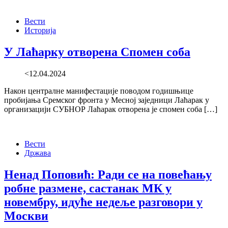
Вести
Историја
У Лаћарку отворена Спомен соба
<12.04.2024
Након централне манифестације поводом годишњице
пробијања Сремског фронта у Месној заједници Лаћарак у
организацији СУБНОР Лаћарак отворена је спомен соба […]
Вести
Држава
Ненад Поповић: Ради се на повећању
робне размене, састанак МК у
новембру, идуће недеље разговори у
Москви