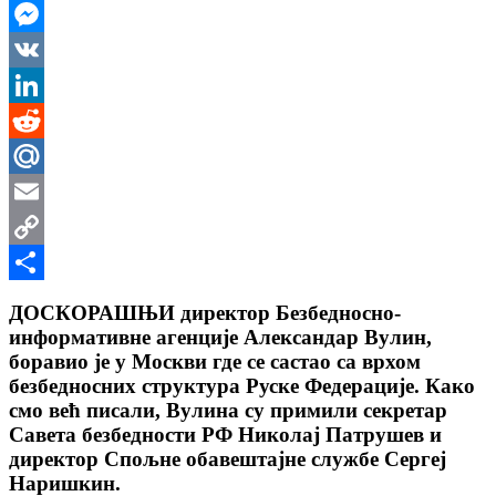
WhatsApp
Messenger
VK
LinkedIn
Reddit
Mail.Ru
Email
Copy
Link
Share
ДОСКОРАШЊИ директор Безбедносно-
информативне агенције Александар Вулин,
боравио је у Москви где се састао са врхом
безбедносних структура Руске Федерације. Како
смо већ писали, Вулина су примили секретар
Савета безбедности РФ Николај Патрушев и
директор Спољне обавештајне службе Сергеј
Наришкин.