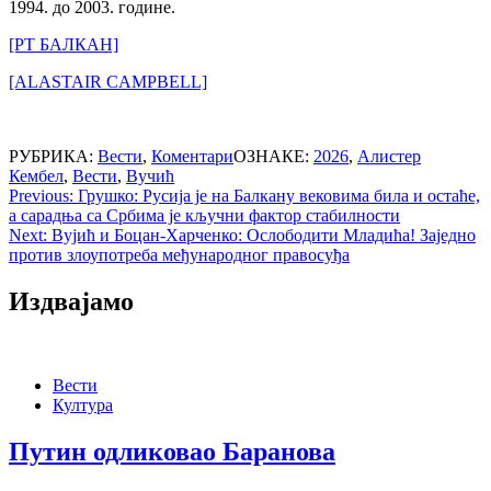
1994. до 2003. године.
[РТ БАЛКАН]
[ALASTAIR CAMPBELL]
РУБРИКА:
Вести
,
Коментари
ОЗНАКЕ:
2026
,
Алистер
Кембел
,
Вести
,
Вучић
Post
Previous:
Грушко: Русија је на Балкану вековима била и остаће,
а сарадња са Србима је кључни фактор стабилности
navigation
Next:
Вујић и Боцан-Харченко: Ослободити Младића! Заједно
против злоупотреба међународног правосуђа
Издвајамо
Вести
Култура
Путин одликовао Баранова