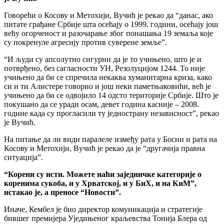
Говорећи о Косову и Метохији, Вучић је рекао да “данас, ако
питате грађане Србије шта осећају о 1999. години, осећају још
већу огорченост и разочарање због понашања 19 земаља које
су покренуле агресију против суверене земље”.
“И људи су апсолутно сигурни да је то учињено, што је и
потврђено, без сагласности УН, Резолуцијом 1244. То није
учињено да би се спречила некаква хуманитарна криза, како
си и ти Алистере говорио и још неки паметњаковићи, већ је
учињено да би се одвојило 14 одсто територије Србије. Што је
покушано да се уради осам, девет година касније – 2008.
године када су прогласили ту једнострану независност”, рекао
је Вучић.
На питање да ли види паралеле између рата у Босни и рата на
Косову и Метохији, Вучић је рекао да је “другачија правна
ситуација”.
“Корени су исти. Можете наћи заједничке категорије о
коренима сукоба, и у Хрватској, и у БиХ, и на КиМ”,
истакао је, а преносе “Новости”.
Иначе, Кембел је био директор комуникација и стратегије
бившег премијера Уједињеног краљевства Тонија Блера од