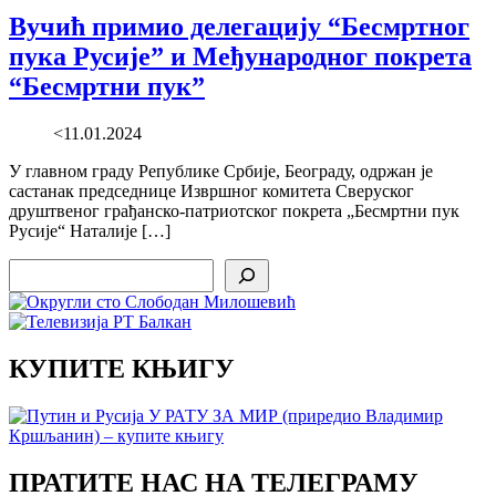
Вучић примио делегацију “Бесмртног
пука Русије” и Међународног покрета
“Бесмртни пук”
<11.01.2024
У главном граду Републике Србије, Београду, одржан је
састанак председнице Извршног комитета Сверуског
друштвеног грађанско-патриотског покрета „Бесмртни пук
Русије“ Наталије […]
Search
КУПИТЕ КЊИГУ
ПРАТИТЕ НАС НА ТЕЛЕГРАМУ