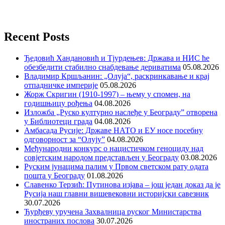
Recent Posts
Ђедовић Хандановић и Тјурдењев: Држава и НИС ће
обезбедити стабилно снабдевање дериватима
05.08.2026
Владимир Кршљанин: „Олуја“, раскринкавање и крај
отпадничке империје
05.08.2026
Жорж Скригин (1910-1997) – њему у спомен, на
годишњицу рођења
04.08.2026
Изложба „Руско културно наслеђе у Београду” отворена
у Библиотеци града
04.08.2026
Амбасада Русије: Државе НАТО и ЕУ носе посебну
одговорност за “Олују”
04.08.2026
Међународни конкурс о нацистичком геноциду над
совјетским народом представљен у Београду
03.08.2026
Руским јунацима палим у Првом светском рату одата
пошта у Београду
01.08.2026
Славенко Терзић: Путинова изјава – још један доказ да је
Русија наш главни вишевековни историјски савезник
30.07.2026
Ђурђеву уручена Захвалница руског Министарства
иностраних послова
30.07.2026