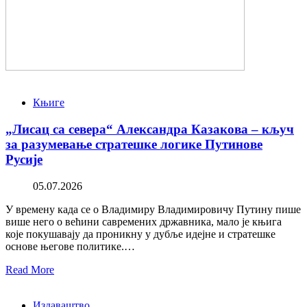
Књиге
„Лисац са севера“ Александра Казакова – кључ
за разумевање стратешке логике Путинове
Русије
05.07.2026
У времену када се о Владимиру Владимировичу Путину пише
више него о већини савремених државника, мало је књига
које покушавају да проникну у дубље идејне и стратешке
основе његове политике.…
Read More
Издаваштво