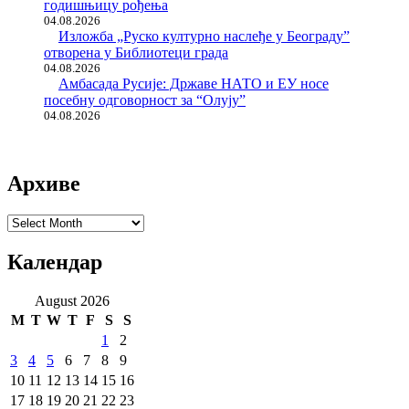
годишњицу рођења
04.08.2026
Изложба „Руско културно наслеђе у Београду”
отворена у Библиотеци града
04.08.2026
Амбасада Русије: Државе НАТО и ЕУ носе
посебну одговорност за “Олују”
04.08.2026
Архиве
Архиве
Календар
August 2026
M
T
W
T
F
S
S
1
2
3
4
5
6
7
8
9
10
11
12
13
14
15
16
17
18
19
20
21
22
23