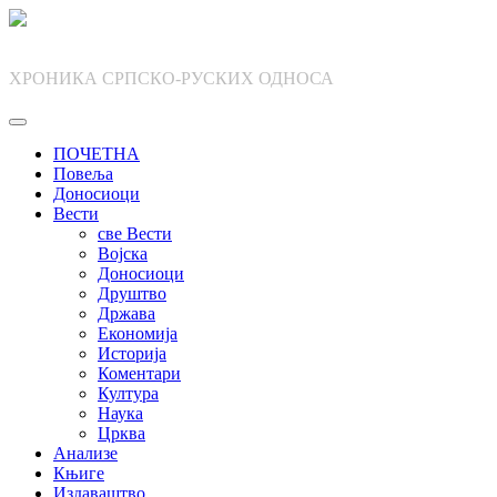
Skip
to
content
ХРОНИКА СРПСКО-РУСКИХ ОДНОСА
ПОЧЕТНА
Повеља
Доносиоци
Вести
све Вести
Војска
Доносиоци
Друштво
Држава
Економија
Историја
Коментари
Култура
Наука
Црква
Анализе
Књиге
Издаваштво