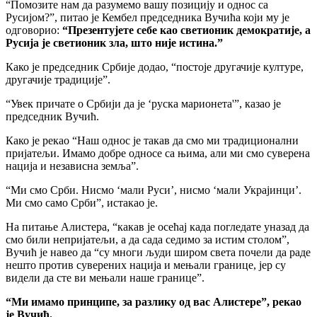
“Помозите нам да разумемо вашу позицију и однос са
Русијом?”, питао је Кембел председника Вучића који му је
одговорио:
“Презентујете себе као светионик демократије, а
Русија је светионик зла, што није истина.”
Како је председник Србије додао, “постоје другачије културе,
другачије традиције”.
“Увек причате о Србији да је ‘руска марионета'”, казао је
председник Вучић.
Како је рекао “Наш однос је такав да смо ми традиционални
пријатељи. Имамо добре односе са њима, али ми смо суверена
нација и независна земља”.
“Ми смо Срби. Нисмо ‘мали Руси’, нисмо ‘мали Украјинци’.
Ми смо само Срби”, истакао је.
На питање Алистера, “какав је осећај када погледате уназад да
смо били непријатељи, а да сада седимо за истим столом”,
Вучић је навео да “су многи људи широм света почели да раде
нешто против суверених нација и мењали границе, јер су
видели да сте ви мењали наше границе”.
“Ми имамо принципе, за разлику од вас Алистере”, рекао
је Вучић.