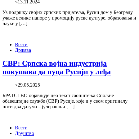
<13.11.2024
Уз подршку својих српских пријатеља, Руски дом у Београду
улаже велике напоре у промоцију руске културе, образовања и
науке у […]
Вести
Држава
СВР: Српска војна индустрија
покушава да пуца Русији у леђа
<29.05.2025
БРАТСТВО објављује цео текст саопштења Спољне
обавештајне службе (СВР) Русије, које и у свом оригиналу
носи два датума – јучерашњи […]
Вести
Друштво