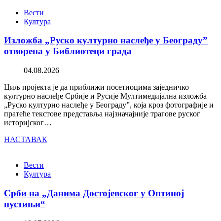
Вести
Култура
Изложба „Руско културно наслеђе у Београду”
отворена у Библиотеци града
04.08.2026
Циљ пројекта је да приближи посетиоцима заједничко
културно наслеђе Србије и Русије Мултимедијална изложба
„Руско културно наслеђе у Београду”, која кроз фотографије и
пратеће текстове представља најзначајније трагове руског
историјског…
НАСТАВАК
Вести
Култура
Срби на „Данима Достојевског у Оптиној
пустињи“