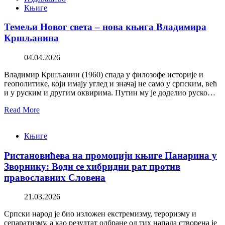
Књиге
Темељи Новог света – нова књига Владимира
Кршљанина
04.04.2026
Владимир Кршљанин (1960) спада у филозофе историје и
геополитике, који имају углед и значај не само у српским, већ
и у руским и другим оквирима. Путин му је доделио руско…
Read More
Књиге
Ристановићева на промоцији књиге Панарина у
Зворнику: Води се хибридни рат против
православних Словена
21.03.2026
Српски народ је био изложен екстремизму, тероризму и
сепаратизму, а као резултат одбране од тих напада створена је