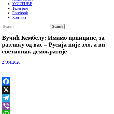
YOUTUBE
Телеграм
Facebook
Контакт
Search
for:
Вучић Кембелу: Имамо принципе, за
разлику од вас – Русија није зло, а ви
светионик демократије
27.04.2026
Facebook
X
Telegram
Viber