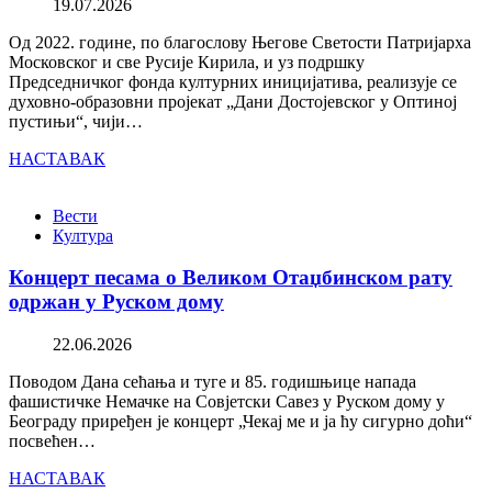
19.07.2026
Од 2022. године, по благослову Његове Светости Патријарха
Московског и све Русије Кирила, и уз подршку
Председничког фонда културних иницијатива, реализује се
духовно-образовни пројекат „Дани Достојевског у Оптиној
пустињи“, чији…
НАСТАВАК
Вести
Култура
Концерт песама о Великом Отаџбинском рату
одржан у Руском дому
22.06.2026
Поводом Дана сећања и туге и 85. годишњице напада
фашистичке Немачке на Совјетски Савез у Руском дому у
Београду приређен је концерт „Чекај ме и ја ћу сигурно доћи“
посвећен…
НАСТАВАК