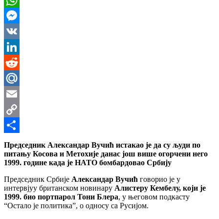
WhatsApp
Messenger
VK
LinkedIn
Reddit
Mail.Ru
Email
Copy
Link
Share
Председник Александар Вучић истакао је да су људи по
питању Косова и Метохије данас још више огорчени него
1999. године када је НАТО бомбардовао Србију
Председник Србије
Александар Вучић
говорио је у
интервјуу британском новинару
Алистеру Кембелу, који је
1999. био портпарол Тони Блера
, у његовом подкасту
“Остало је политика”, о односу са Русијом.