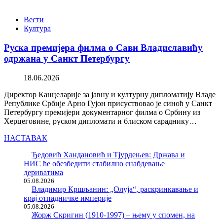
Вести
Култура
Руска премијера филма о Сави Владиславићу
одржана у Санкт Петербургу
18.06.2026
Директор Канцеларије за јавну и културну дипломатију Владе
Републике Србије Арно Гујон присуствовао је синоћ у Санкт
Петербургу премијери документарног филма о Србину из
Херцеговине, руском дипломати и блиском сараднику…
НАСТАВАК
Ђедовић Хандановић и Тјурдењев: Држава и
НИС ће обезбедити стабилно снабдевање
дериватима
05.08.2026
Владимир Кршљанин: „Олуја“, раскринкавање и
крај отпадничке империје
05.08.2026
Жорж Скригин (1910-1997) – њему у спомен, на