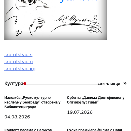
srbratstvo.rs
srbratstvo.ru
srbratstvo.org
Култура
сви чланци
Изложба „Руско културно
Срби на „Данима Достојевског у
наслеђе у Београду” отворена у
Оптиној пустињи“
Библиотеци града
19.07.2026
04.08.2026
Концерт песама о Великом
Руска премијера филма о Сави