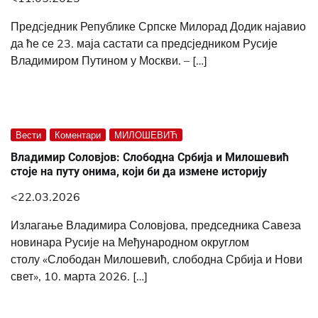
Предсједник Републике Српске Милорад Додик најавио
да ће се 23. маја састати са предсједником Русије
Владимиром Путином у Москви. – […]
Вести
Коментари
МИЛОШЕВИЋ
Владимир Соловјов: Слободна Србија и Милошевић
стоје на путу онима, који би да измене историју
<22.03.2026
Излагање Владимира Соловјова, председника Савеза
новинара Русије на Међународном округлом
столу «Слободан Милошевић, слободна Србија и Нови
свет», 10. марта 2026. […]