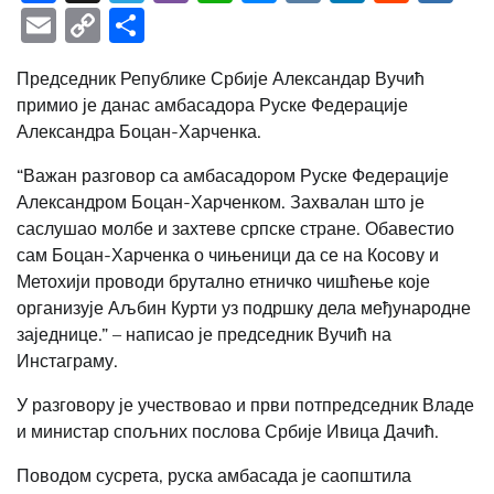
Email
Copy
Share
Link
Председник Републике Србије Александар Вучић
примио је данас амбасадора Руске Федерације
Александра Боцан-Харченка.
“Важан разговор са амбасадором Руске Федерације
Александром Боцан-Харченком. Захвалан што је
саслушао молбе и захтеве српске стране. Обавестио
сам Боцан-Харченка о чињеници да се на Косову и
Метохији проводи брутално етничко чишћење које
организује Аљбин Курти уз подршку дела међународне
заједнице.” – написао је председник Вучић на
Инстаграму.
У разговору је учествовао и први потпредседник Владе
и министар спољних послова Србије Ивица Дачић.
Поводом сусрета, руска амбасада је саопштила