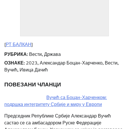
[
РТ БАЛКАН
]
РУБРИКА:
Вести
,
Држава
ОЗНАКЕ:
2023
,
Александар Боцан-Харченко
,
Вести
,
Вучић
,
Ивица Дачић
ПОВЕЗАНИ ЧЛАНЦИ
Вучић са Боцан-Харченком:
подршка интегритету Србије и миру у Европи
Председник Републике Србије Александар Вучић
састао се са амбасадором Руске Федерације