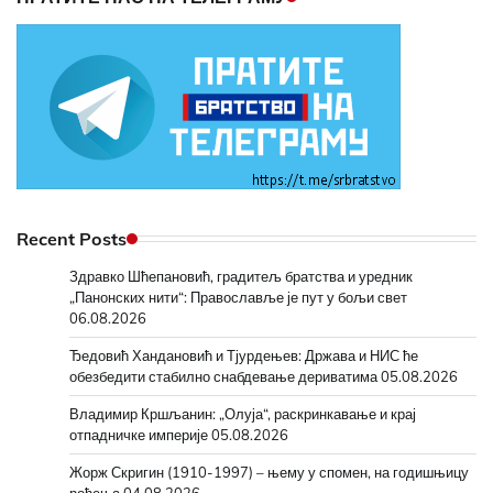
Recent Posts
Здравко Шћепановић, градитељ братства и уредник
„Панонских нити“: Православље је пут у бољи свет
06.08.2026
Ђедовић Хандановић и Тјурдењев: Држава и НИС ће
обезбедити стабилно снабдевање дериватима
05.08.2026
Владимир Кршљанин: „Олуја“, раскринкавање и крај
отпадничке империје
05.08.2026
Жорж Скригин (1910-1997) – њему у спомен, на годишњицу
рођења
04.08.2026