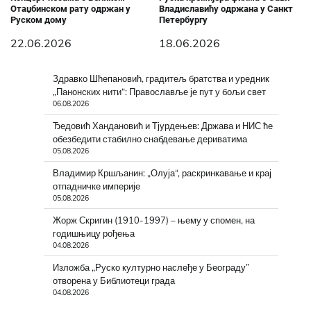
Отаџбинском рату одржан у
Владиславићу одржана у Санкт
Руском дому
Петербургу
22.06.2026
18.06.2026
Здравко Шћепановић, градитељ братства и уредник
„Панонских нити“: Православље је пут у бољи свет
06.08.2026
Ђедовић Хандановић и Тјурдењев: Држава и НИС ће
обезбедити стабилно снабдевање дериватима
05.08.2026
Владимир Кршљанин: „Олуја“, раскринкавање и крај
отпадничке империје
05.08.2026
Жорж Скригин (1910-1997) – њему у спомен, на
годишњицу рођења
04.08.2026
Изложба „Руско културно наслеђе у Београду”
отворена у Библиотеци града
04.08.2026