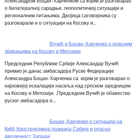
Александром Боцан-Харченком са којим је разговарао
о билатералној сарадњи, геополитичкој ситуацији и
регионалним питањима. Двојица саговорника су
разговарали и о ситуацији на Косову и…
Вучић и Боцан-Харченко о опасним
збивањима на Косову и Метохији
Председник Републике Србије Александар Вучић
примио је данас амбасадора Руске Федерације
Александра Боцан-Харченка са којим је разговарао о
најновијој ескалацији насиља над српском заједницом
на Косову и Метохији. ,Председник Вучић је обавестио
руског амбасадора о…
Боцан-Харченко о ситуацији на
КиМ: Конструктивна позиција Србије и опасна
дволичност Запада!