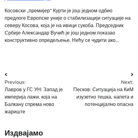
Косовски „премијер“ Курти је још једном одбио
предлоге Европске уније о стабилизацији ситуације на
северу Косова, која је на ивици сукоба. Председник
Србије Александар Вучић је још једном показао
конструктивно опредељење. Нећу се чудити ако…
Post
Previous:
Next:
navigation
Лавров у ГС УН: Запад је
Песков: Ситуација на КиМ
империја лажи, која на
изузетно тешка, напета и
Балкану спрема ново
потенцијално опасна
жариште
Издвајамо