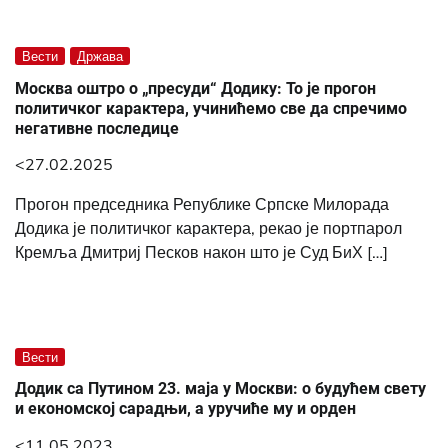
Вести
Држава
Москва оштро о „пресуди“ Додику: То је прогон
политичког карактера, учинићемо све да спречимо
негативне последице
<27.02.2025
Прогон председника Републике Српске Милорада
Додика је политичког карактера, рекао је портпарол
Кремља Дмитриј Песков након што је Суд БиХ […]
Вести
Додик са Путином 23. маја у Москви: о будућем свету
и економској сарадњи, а уручиће му и орден
<11.05.2023