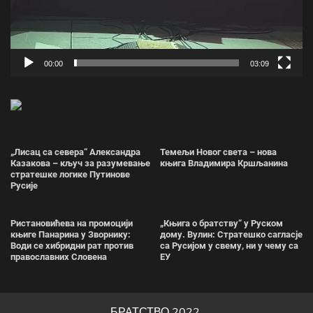
00:00
03:09
„Лисац са севера“ Александра
Темељи Новог света – нова
Казакова – кључ за разумевање
књига Владимира Кршљанина
стратешке логике Путинове
Русије
Ристановићева на промоцији
„Књига о братству“ у Руском
књиге Панарина у Зворнику:
дому. Вулин: Стратешко сагласје
Води се хибридни рат против
са Русијом у свему, ни у чему са
православних Словена
ЕУ
БРАТСТВО 2022.