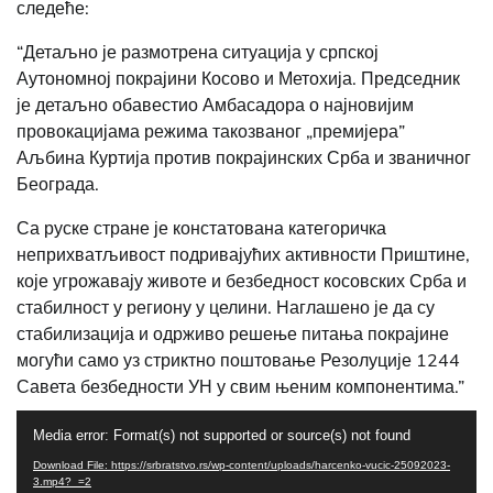
следеће:
“Детаљно је размотрена ситуација у српској
Аутономној покрајини Косово и Метохија. Председник
је детаљно обавестио Амбасадора о најновијим
провокацијама режима такозваног „премијера”
Аљбина Куртија против покрајинских Срба и званичног
Београда.
Са руске стране је констатована категоричка
неприхватљивост подривајућих активности Приштине,
које угрожавају животе и безбедност косовских Срба и
стабилност у региону у целини. Наглашено је да су
стабилизација и одрживо решење питања покрајине
могући само уз стриктно поштовање Резолуције 1244
Савета безбедности УН у свим њеним компонентима.”
Video
Media error: Format(s) not supported or source(s) not found
Player
Download File: https://srbratstvo.rs/wp-content/uploads/harcenko-vucic-25092023-
3.mp4?_=2