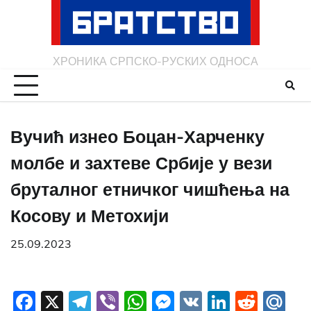
Skip
to
content
ХРОНИКА СРПСКО-РУСКИХ ОДНОСА
Вучић изнео Боцан-Харченку
молбе и захтеве Србије у вези
бруталног етничког чишћења на
Косову и Метохији
25.09.2023
Facebook
X
Telegram
Viber
WhatsApp
Messenger
VK
LinkedI
Redd
Ma