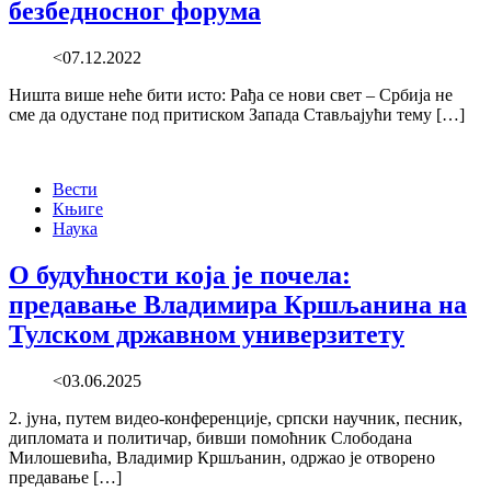
безбедносног форума
<07.12.2022
Ништа више неће бити исто: Рађа се нови свет – Србија не
сме да одустане под притиском Запада Стављајући тему […]
Вести
Књиге
Наука
О будућности која је почела:
предавање Владимира Кршљанина на
Тулском државном универзитету
<03.06.2025
2. јуна, путем видео-конференције, српски научник, песник,
дипломата и политичар, бивши помоћник Слободана
Милошевића, Владимир Кршљанин, одржао је отворено
предавање […]