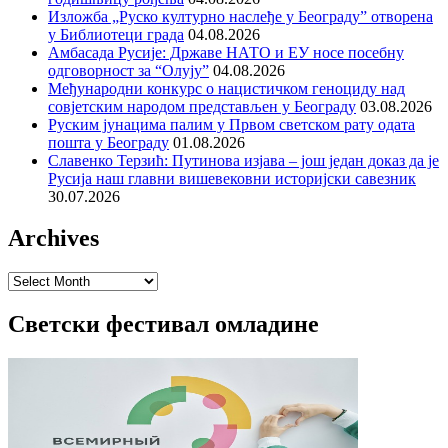
Изложба „Руско културно наслеђе у Београду” отворена
у Библиотеци града
04.08.2026
Амбасада Русије: Државе НАТО и ЕУ носе посебну
одговорност за “Олују”
04.08.2026
Међународни конкурс о нацистичком геноциду над
совјетским народом представљен у Београду
03.08.2026
Руским јунацима палим у Првом светском рату одата
пошта у Београду
01.08.2026
Славенко Терзић: Путинова изјава – још један доказ да је
Русија наш главни вишевековни историјски савезник
30.07.2026
Archives
Archives
Светски фестивал омладине