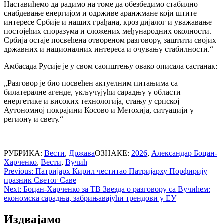
Наставићемо да радимо на томе да обезбедимо стабилно
снабдевање енергијом и одрживе аранжмане који штите
интересе Србије и наших грађана, кроз дијалог и уважавање
постојећих споразума и сложених међународних околности.
Србија остаје посвећена отвореном разговору, заштити својих
државних и националних интереса и очувању стабилности.“
Амбасада Русије је у свом саопштењу овако описала састанак:
„Разговор је био посвећен актуелним питањима са
билатералне агенде, укључујући сарадњу у области
енергетике и високих технологија, стању у српској
Аутономној покрајини Косово и Метохија, ситуацији у
региону и свету.“
РУБРИКА:
Вести
,
Држава
ОЗНАКЕ:
2026
,
Александар Боцан-
Харченко
,
Вести
,
Вучић
Post
Previous:
Патријарх Кирил честитао Патријарху Порфирију
празник Светог Саве
navigation
Next:
Боцан-Харченко за ТВ Звезда о разговору са Вучићем:
економска сарадња, забрињавајући трендови у ЕУ
Издвајамо