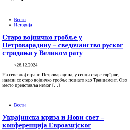
Вести
Историја
Старо војничко гробље у
Петроварадину – сведочанство руског
страдања у Великом рату
<26.12.2024
На северној страни Петроварадина, у сенци старе тврђаве,
налази се старо војничко гробље познато као Транџамент. Ово
место представља немог […]
Вести
Украјинска криза и Нови свет –
конференција Евроазијског