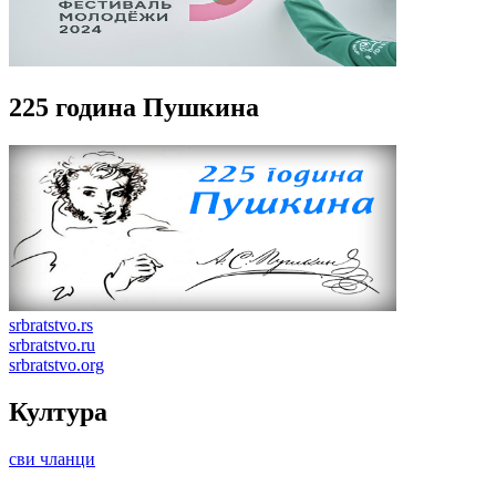
225 година Пушкина
srbratstvo.rs
srbratstvo.ru
srbratstvo.org
Култура
сви чланци