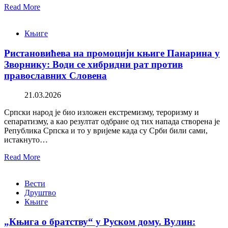
Read More
Књиге
Ристановићева на промоцији књиге Панарина у
Зворнику: Води се хибридни рат против
православних Словена
21.03.2026
Српски народ је био изложен екстремизму, тероризму и
сепаратизму, а као резултат одбране од тих напада створена је
Република Српска и то у вријеме када су Срби били сами,
истакнуто…
Read More
Вести
Друштво
Књиге
„Књига о братству“ у Руском дому. Вулин: