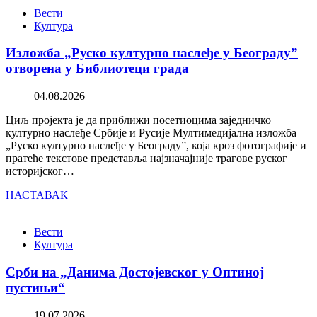
Вести
Култура
Изложба „Руско културно наслеђе у Београду”
отворена у Библиотеци града
04.08.2026
Циљ пројекта је да приближи посетиоцима заједничко
културно наслеђе Србије и Русије Мултимедијална изложба
„Руско културно наслеђе у Београду”, која кроз фотографије и
пратеће текстове представља најзначајније трагове руског
историјског…
НАСТАВАК
Вести
Култура
Срби на „Данима Достојевског у Оптиној
пустињи“
19.07.2026