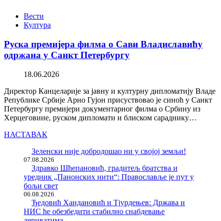
Вести
Култура
Руска премијера филма о Сави Владиславићу
одржана у Санкт Петербургу
18.06.2026
Директор Канцеларије за јавну и културну дипломатију Владе
Републике Србије Арно Гујон присуствовао је синоћ у Санкт
Петербургу премијери документарног филма о Србину из
Херцеговине, руском дипломати и блиском сараднику…
НАСТАВАК
Зеленски није добродошао ни у својој земљи!
07.08.2026
Здравко Шћепановић, градитељ братства и
уредник „Панонских нити“: Православље је пут у
бољи свет
06.08.2026
Ђедовић Хандановић и Тјурдењев: Држава и
НИС ће обезбедити стабилно снабдевање
дериватима