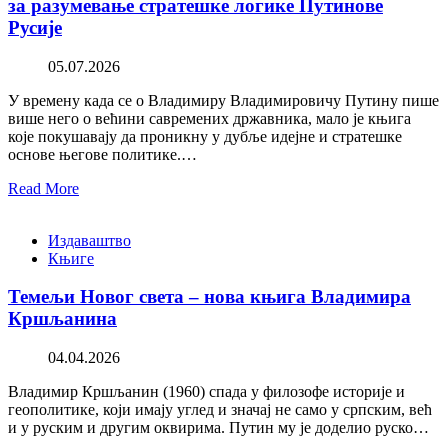
за разумевање стратешке логике Путинове
Русије
05.07.2026
У времену када се о Владимиру Владимировичу Путину пише
више него о већини савремених државника, мало је књига
које покушавају да проникну у дубље идејне и стратешке
основе његове политике.…
Read More
Издаваштво
Књиге
Темељи Новог света – нова књига Владимира
Кршљанина
04.04.2026
Владимир Кршљанин (1960) спада у филозофе историје и
геополитике, који имају углед и значај не само у српским, већ
и у руским и другим оквирима. Путин му је доделио руско…