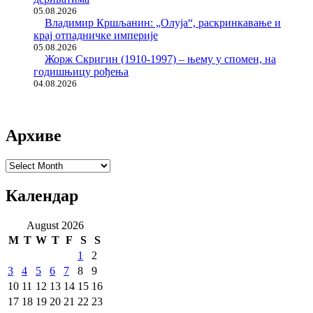
05.08.2026
Владимир Кршљанин: „Олуја“, раскринкавање и
крај отпадничке империје
05.08.2026
Жорж Скригин (1910-1997) – њему у спомен, на
годишњицу рођења
04.08.2026
Архиве
Архиве
Календар
August 2026
M
T
W
T
F
S
S
1
2
3
4
5
6
7
8
9
10
11
12
13
14
15
16
17
18
19
20
21
22
23