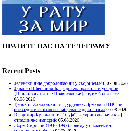
ПРАТИТЕ НАС НА ТЕЛЕГРАМУ
Recent Posts
Зеленски није добродошао ни у својој земљи!
07.08.2026
Здравко Шћепановић, градитељ братства и уредник
„Панонских нити“: Православље је пут у бољи свет
06.08.2026
Ђедовић Хандановић и Тјурдењев: Држава и НИС ће
обезбедити стабилно снабдевање дериватима
05.08.2026
Владимир Кршљанин: „Олуја“, раскринкавање и крај
отпадничке империје
05.08.2026
Жорж Скригин (1910-1997) – њему у спомен, на
годишњицу рођења
04.08.2026