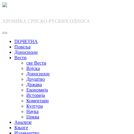
Skip
to
content
ХРОНИКА СРПСКО-РУСКИХ ОДНОСА
ПОЧЕТНА
Повеља
Доносиоци
Вести
све Вести
Војска
Доносиоци
Друштво
Држава
Економија
Историја
Коментари
Култура
Наука
Црква
Анализе
Књиге
Издаваштво