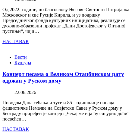
Од 2022. године, по благослову Његове Светости Патријарха
Московског и све Русије Кирила, и уз подршку
Председничког фонда културних иницијатива, реализује се
духовно-образовни пројекат „Дани Достојевског у Оптиној
пустињи“, чији…
НАСТАВАК
Вести
Култура
Концерт песама о Великом Отаџбинском рату
одржан у Руском дому
22.06.2026
Поводом Дана сећања и туге и 85. годишњице напада
фашистичке Немачке на Совјетски Савез у Руском дому у
Београду приређен је концерт „Чекај ме и ја ћу сигурно доћи“
посвећен…
НАСТАВАК