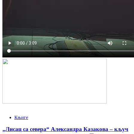
Књиге
„Лисац са севера“ Александра Казакова – кључ