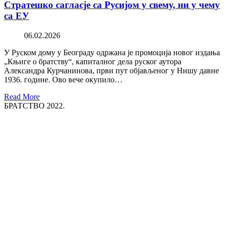
Стратешко сагласје са Русијом у свему, ни у чему
са ЕУ
06.02.2026
У Руском дому у Београду одржана је промоција новог издања
„Књиге о братству“, капиталног дела руског аутора
Александра Курчанинова, први пут објављеног у Нишу давне
1936. године. Ово вече окупило…
Read More
БРАТСТВО 2022.