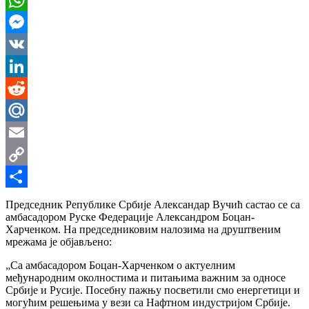
WhatsApp
Messenger
VK
LinkedIn
Reddit
Mail.Ru
Email
Copy
Link
Share
Председник Републике Србије Александар Вучић састао се са
амбасадором Руске Федерације Александром Боцан-
Харченком. На председниковим налозима на друштвеним
мрежама је објављено:
„Са амбасадором Боцан-Харченком о актуелним
међународним околностима и питањима важним за односе
Србије и Русије. Посебну пажњу посветили смо енергетици и
могућим решењима у вези са Нафтном индустријом Србије.