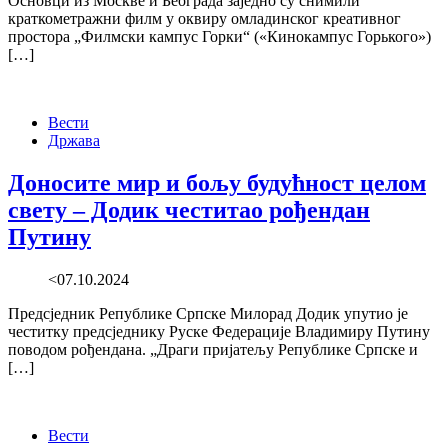
Основци из Москве и Београда заједно су снимили
краткометражни филм у оквиру омладинског креативног
простора „Филмски кампус Горки“ («Кинокампус Горького»)
[…]
Вести
Држава
Доносите мир и бољу будућност целом
свету – Додик честитао рођендан
Путину
<07.10.2024
Предсједник Републике Српске Милорад Додик упутио је
честитку предсједнику Руске Федерације Владимиру Путину
поводом рођендана. „Драги пријатељу Републике Српске и
[…]
Вести