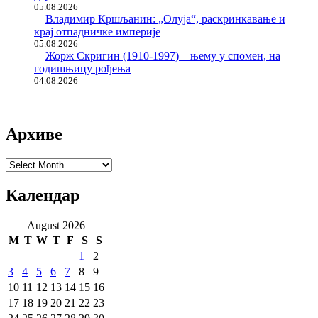
05.08.2026
Владимир Кршљанин: „Олуја“, раскринкавање и
крај отпадничке империје
05.08.2026
Жорж Скригин (1910-1997) – њему у спомен, на
годишњицу рођења
04.08.2026
Архиве
Архиве
Календар
August 2026
M
T
W
T
F
S
S
1
2
3
4
5
6
7
8
9
10
11
12
13
14
15
16
17
18
19
20
21
22
23