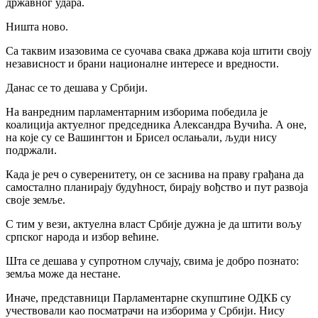
државног удара.
Ништа ново.
Са таквим изазовима се суочава свака држава која штити своју
независност и брани националне интересе и вредности.
Данас се то дешава у Србији.
На ванредним парламентарним изборима победила је
коалиција актуелног председника Александра Вучића. А оне,
на које су се Вашингтон и Брисел ослањали, људи нису
подржали.
Када је реч о суверенитету, он се заснива на праву грађана да
самостално планирају будућност, бирају вођство и пут развоја
своје земље.
С тим у вези, актуелна власт Србије дужна је да штити вољу
српског народа и избор већине.
Шта се дешава у супротном случају, свима је добро познато:
земља може да нестане.
Иначе, представници Парламентарне скупштине ОДКБ су
учествовали као посматрачи на изборима у Србији. Нису