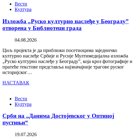
Вести
Култура
Изложба „Руско културно наслеђе у Београду”
отворена у Библиотеци града
04.08.2026
Циљ пројекта је да приближи посетиоцима заједничко
културно наслеђе Србије и Русије Мултимедијална изложба
„Руско културно наслеђе у Београду”, која кроз фотографије и
пратеће текстове представља најзначајније трагове руског
историјског…
НАСТАВАК
Вести
Култура
Срби на „Данима Достојевског у Оптиној
пустињи“
19.07.2026