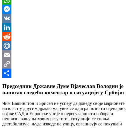
WhatsApp
Messenger
VK
LinkedIn
Reddit
Mail.Ru
Email
Copy
Link
Share
Председник Државне Думе Вјачеслав Володин је
написао следећи коментар о ситуацији у Србији:
Чим Вашингтон и Брисел не успеју да доведу своје марионете
на власт у другим државама, увек се одигра познати сценарио:
изјаве САД и Европске уније о нерегуларности избора и
непризнавању њихових резултата, ситуацији се споља
дестабилизује, људе изводе на улицу, организују се покушаји