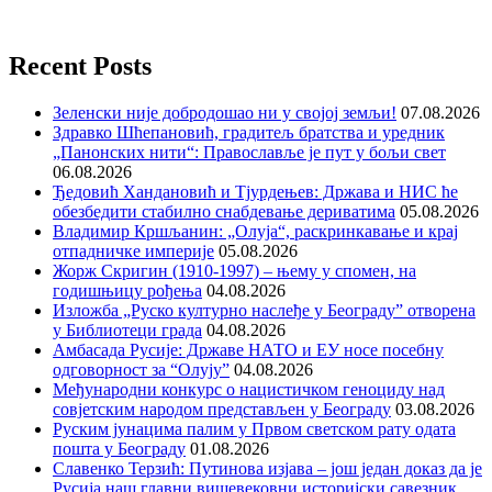
Recent Posts
Зеленски није добродошао ни у својој земљи!
07.08.2026
Здравко Шћепановић, градитељ братства и уредник
„Панонских нити“: Православље је пут у бољи свет
06.08.2026
Ђедовић Хандановић и Тјурдењев: Држава и НИС ће
обезбедити стабилно снабдевање дериватима
05.08.2026
Владимир Кршљанин: „Олуја“, раскринкавање и крај
отпадничке империје
05.08.2026
Жорж Скригин (1910-1997) – њему у спомен, на
годишњицу рођења
04.08.2026
Изложба „Руско културно наслеђе у Београду” отворена
у Библиотеци града
04.08.2026
Амбасада Русије: Државе НАТО и ЕУ носе посебну
одговорност за “Олују”
04.08.2026
Међународни конкурс о нацистичком геноциду над
совјетским народом представљен у Београду
03.08.2026
Руским јунацима палим у Првом светском рату одата
пошта у Београду
01.08.2026
Славенко Терзић: Путинова изјава – још један доказ да је
Русија наш главни вишевековни историјски савезник