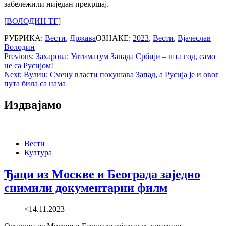
забележили ниједан прекршај.
[
ВОЛОДИН ТГ
]
РУБРИКА:
Вести
,
Држава
ОЗНАКЕ:
2023
,
Вести
,
Вјачеслав
Володин
Post
Previous:
Захарова: Ултиматум Запада Србији – шта год, само
не са Русијом!
navigation
Next:
Вулин: Смену власти покушава Запад, а Русија је и овог
пута била са нама
Издвајамо
Вести
Култура
Ђаци из Москве и Београда заједно
снимили документарни филм
<14.11.2023