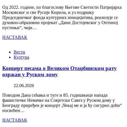
Од 2022. године, по благослову Његове Светости Патријарха
Московског и све Русије Кирила, и уз подршку
Председничког фонда културних иницијатива, реализује се
духовно-образовни пројекат „Дани Достојевског у Оптиној
пустињи“, чији…
НАСТАВАК
Вести
Култура
Концерт песама о Великом Отаџбинском рату
одржан у Руском дому
22.06.2026
Поводом Дана сећања и туге и 85. годишњице напада
фашистичке Немачке на Совјетски Савез у Руском дому у
Београду приређен је концерт „Чекај ме и ја ћу сигурно доћи“
посвећен…
НАСТАВАК