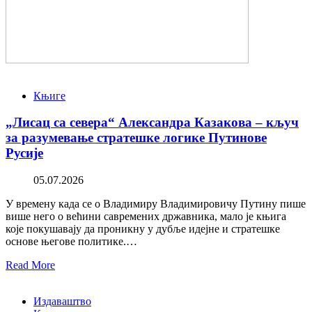
Књиге
„Лисац са севера“ Александра Казакова – кључ
за разумевање стратешке логике Путинове
Русије
05.07.2026
У времену када се о Владимиру Владимировичу Путину пише
више него о већини савремених државника, мало је књига
које покушавају да проникну у дубље идејне и стратешке
основе његове политике.…
Read More
Издаваштво