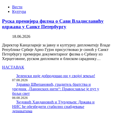
Вести
Култура
Руска премијера филма о Сави Владиславићу
одржана у Санкт Петербургу
18.06.2026
Директор Канцеларије за јавну и културну дипломатију Владе
Републике Србије Арно Гујон присуствовао је синоћ у Санкт
Петербургу премијери документарног филма о Србину из
Херцеговине, руском дипломати и блиском сараднику…
НАСТАВАК
Зеленски није добродошао ни у својој земљи!
07.08.2026
Здравко Шћепановић, градитељ братства и
уредник „Панонских нити“: Православље је пут у
бољи свет
06.08.2026
Ђедовић Хандановић и Тјурдењев: Држава и
НИС ће обезбедити стабилно снабдевање
дериватима