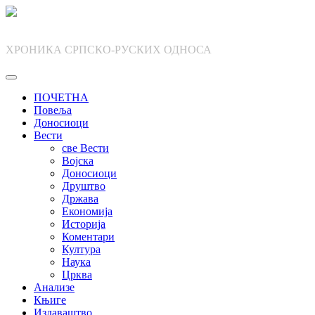
Skip
to
content
ХРОНИКА СРПСКО-РУСКИХ ОДНОСА
ПОЧЕТНА
Повеља
Доносиоци
Вести
све Вести
Војска
Доносиоци
Друштво
Држава
Економија
Историја
Коментари
Култура
Наука
Црква
Анализе
Књиге
Издаваштво