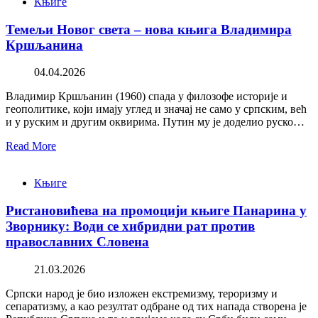
Књиге
Темељи Новог света – нова књига Владимира
Кршљанина
04.04.2026
Владимир Кршљанин (1960) спада у филозофе историје и
геополитике, који имају углед и значај не само у српским, већ
и у руским и другим оквирима. Путин му је доделио руско…
Read More
Књиге
Ристановићева на промоцији књиге Панарина у
Зворнику: Води се хибридни рат против
православних Словена
21.03.2026
Српски народ је био изложен екстремизму, тероризму и
сепаратизму, а као резултат одбране од тих напада створена је