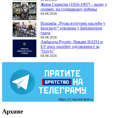
Жорж Скригин (1910-1997) – њему у
спомен, на годишњицу рођења
04.08.2026
Изложба „Руско културно наслеђе у
Београду” отворена у Библиотеци
града
04.08.2026
Амбасада Русије: Државе НАТО и
ЕУ носе посебну одговорност за
“Олују”
04.08.2026
Архиве