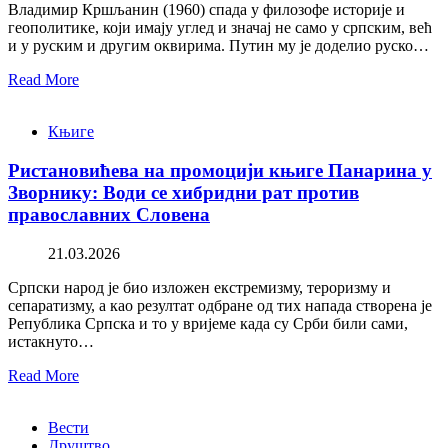
Владимир Кршљанин (1960) спада у филозофе историје и
геополитике, који имају углед и значај не само у српским, већ
и у руским и другим оквирима. Путин му је доделио руско…
Read More
Књиге
Ристановићева на промоцији књиге Панарина у
Зворнику: Води се хибридни рат против
православних Словена
21.03.2026
Српски народ је био изложен екстремизму, тероризму и
сепаратизму, а као резултат одбране од тих напада створена је
Република Српска и то у вријеме када су Срби били сами,
истакнуто…
Read More
Вести
Друштво