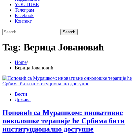
YOUTUBE
Телеграм
Facebook
Контакт
Search
for:
Tag:
Верица Јовановић
Home
Верица Јовановић
Вести
Држава
Поповић са Мурашком: иновативне
онколошке терапије ће Србима бити
институционално доступне