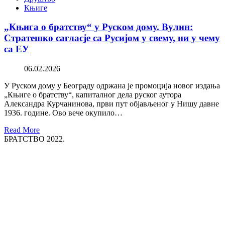
Књиге
„Књига о братству“ у Руском дому. Вулин:
Стратешко сагласје са Русијом у свему, ни у чему
са ЕУ
06.02.2026
У Руском дому у Београду одржана је промоција новог издања
„Књиге о братству“, капиталног дела руског аутора
Александра Курчанинова, први пут објављеног у Нишу давне
1936. године. Ово вече окупило…
Read More
БРАТСТВО 2022.