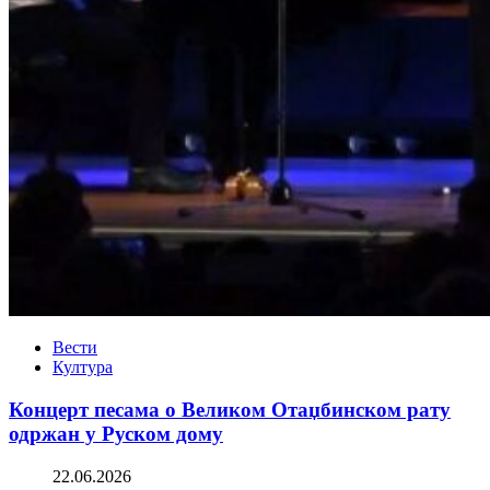
Вести
Култура
Концерт песама о Великом Отаџбинском рату
одржан у Руском дому
22.06.2026