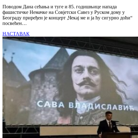
Поводом Дана сећања и туге и 85. годишњице напада
фашистичке Немачке на Совјетски Савез у Руском дому у
Београду приређен је концерт „Чекај ме и ја ћу сигурно доћи“
посвећен…
НАСТАВАК