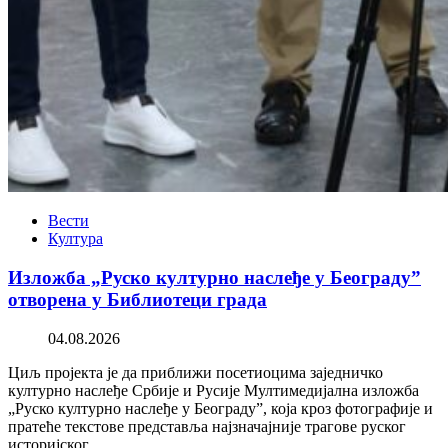
Вести
Култура
Изложба „Руско културно наслеђе у Београду”
отворена у Библиотеци града
04.08.2026
Циљ пројекта је да приближи посетиоцима заједничко
културно наслеђе Србије и Русије Мултимедијална изложба
„Руско културно наслеђе у Београду”, која кроз фотографије и
пратеће текстове представља најзначајније трагове руског
историјског…