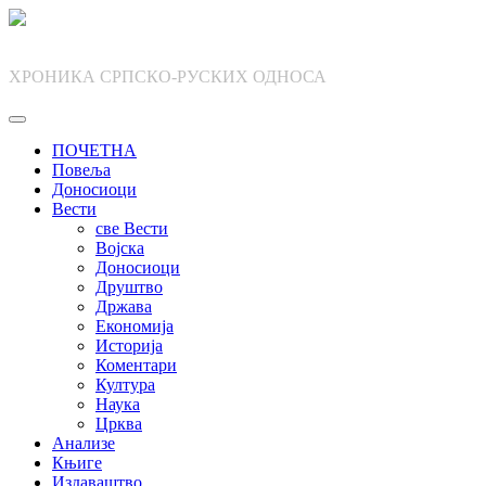
Skip
to
content
ХРОНИКА СРПСКО-РУСКИХ ОДНОСА
ПОЧЕТНА
Повеља
Доносиоци
Вести
све Вести
Војска
Доносиоци
Друштво
Држава
Економија
Историја
Коментари
Култура
Наука
Црква
Анализе
Књиге
Издаваштво