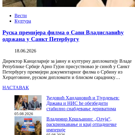
Вести
Култура
Руска премијера филма о Сави Владиславићу
одржана у Санкт Петербургу
18.06.2026
Директор Канцеларије за јавну и културну дипломатију Владе
Републике Србије Арно Гујон присуствовао је синоћ у Санкт
Петербургу премијери документарног филма о Србину из
Херцеговине, руском дипломати и блиском сараднику…
НАСТАВАК
Ђедовић Хандановић и Тјурдењев:
Држава и НИС ће обезбедити
стабилно снабдевање дериватима
05.08.2026
Владимир Кршљанин: „Олуја“,
раскринкавање и крај отпадничке
империје
05.08.2026