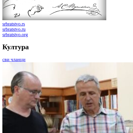
srbratstvo.rs
srbratstvo.ru
srbratstvo.org
Култура
сви чланци