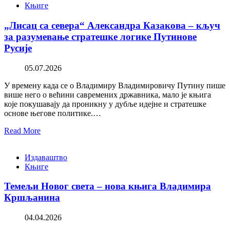
Књиге
„Лисац са севера“ Александра Казакова – кључ
за разумевање стратешке логике Путинове
Русије
05.07.2026
У времену када се о Владимиру Владимировичу Путину пише
више него о већини савремених државника, мало је књига
које покушавају да проникну у дубље идејне и стратешке
основе његове политике.…
Read More
Издаваштво
Књиге
Темељи Новог света – нова књига Владимира
Кршљанина
04.04.2026