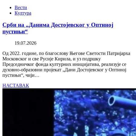
Вести
Култура
Срби на „Данима Достојевског у Оптиној
пустињи“
19.07.2026
Од 2022. године, по благослову Његове Светости Патријарха
Московског и све Русије Кирила, и уз подршку
Председничког фонда културних иницијатива, реализује се
духовно-образовни пројекат „Дани Достојевског у Оптиној
пустињи“, чији…
НАСТАВАК