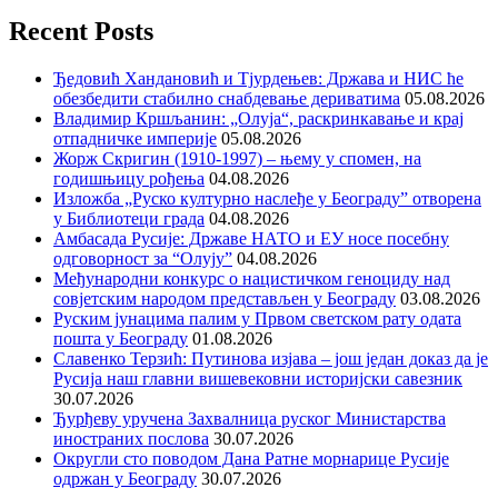
Recent Posts
Ђедовић Хандановић и Тјурдењев: Држава и НИС ће
обезбедити стабилно снабдевање дериватима
05.08.2026
Владимир Кршљанин: „Олуја“, раскринкавање и крај
отпадничке империје
05.08.2026
Жорж Скригин (1910-1997) – њему у спомен, на
годишњицу рођења
04.08.2026
Изложба „Руско културно наслеђе у Београду” отворена
у Библиотеци града
04.08.2026
Амбасада Русије: Државе НАТО и ЕУ носе посебну
одговорност за “Олују”
04.08.2026
Међународни конкурс о нацистичком геноциду над
совјетским народом представљен у Београду
03.08.2026
Руским јунацима палим у Првом светском рату одата
пошта у Београду
01.08.2026
Славенко Терзић: Путинова изјава – још један доказ да је
Русија наш главни вишевековни историјски савезник
30.07.2026
Ђурђеву уручена Захвалница руског Министарства
иностраних послова
30.07.2026
Округли сто поводом Дана Ратне морнарице Русије
одржан у Београду
30.07.2026