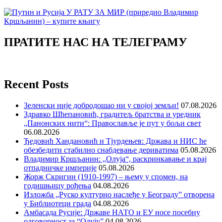
ПРАТИТЕ НАС НА ТЕЛЕГРАМУ
Recent Posts
Зеленски није добродошао ни у својој земљи!
07.08.2026
Здравко Шћепановић, градитељ братства и уредник
„Панонских нити“: Православље је пут у бољи свет
06.08.2026
Ђедовић Хандановић и Тјурдењев: Држава и НИС ће
обезбедити стабилно снабдевање дериватима
05.08.2026
Владимир Кршљанин: „Олуја“, раскринкавање и крај
отпадничке империје
05.08.2026
Жорж Скригин (1910-1997) – њему у спомен, на
годишњицу рођења
04.08.2026
Изложба „Руско културно наслеђе у Београду” отворена
у Библиотеци града
04.08.2026
Амбасада Русије: Државе НАТО и ЕУ носе посебну
одговорност за “Олују”
04.08.2026