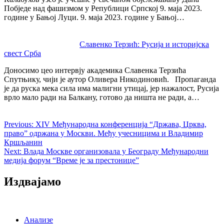
Побједе над фашизмом у Републици Српској 9. маја 2023.
године у Бањој Луци. 9. маја 2023. године у Бањој…
Славенко Терзић: Русија и историјска
свест Срба
Доносимо цео интервју академика Славенка Терзића
Спутњику, чији је аутор Оливера Никодиновић. Пропаганда
је да руска мека сила има малигни утицај, јер нажалост, Русија
врло мало ради на Балкану, готово да ништа не ради, а…
Previous:
XIV Међународна конференција “Држава, Црква,
право” одржана у Москви. Међу учесницима и Владимир
Кршљанин
Next:
Влада Москве организовала у Београду Међународни
медија форум “Време је за престонице”
Издвајамо
Анализе