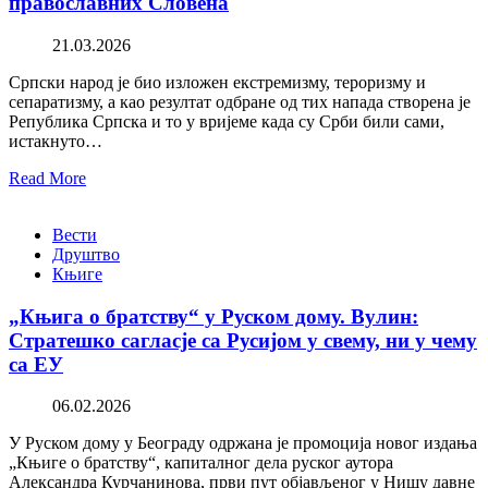
православних Словена
21.03.2026
Српски народ је био изложен екстремизму, тероризму и
сепаратизму, а као резултат одбране од тих напада створена је
Република Српска и то у вријеме када су Срби били сами,
истакнуто…
Read More
Вести
Друштво
Књиге
„Књига о братству“ у Руском дому. Вулин:
Стратешко сагласје са Русијом у свему, ни у чему
са ЕУ
06.02.2026
У Руском дому у Београду одржана је промоција новог издања
„Књиге о братству“, капиталног дела руског аутора
Александра Курчанинова, први пут објављеног у Нишу давне