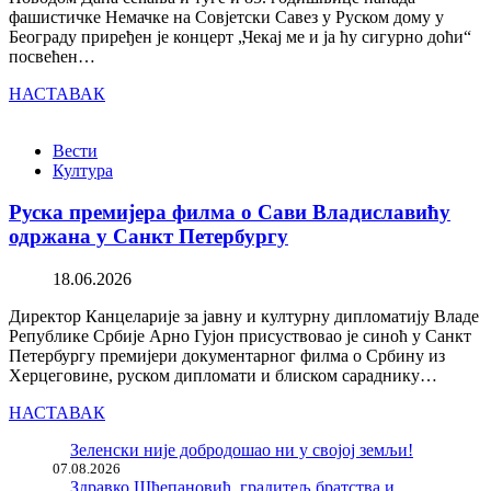
фашистичке Немачке на Совјетски Савез у Руском дому у
Београду приређен је концерт „Чекај ме и ја ћу сигурно доћи“
посвећен…
НАСТАВАК
Вести
Култура
Руска премијера филма о Сави Владиславићу
одржана у Санкт Петербургу
18.06.2026
Директор Канцеларије за јавну и културну дипломатију Владе
Републике Србије Арно Гујон присуствовао је синоћ у Санкт
Петербургу премијери документарног филма о Србину из
Херцеговине, руском дипломати и блиском сараднику…
НАСТАВАК
Зеленски није добродошао ни у својој земљи!
07.08.2026
Здравко Шћепановић, градитељ братства и