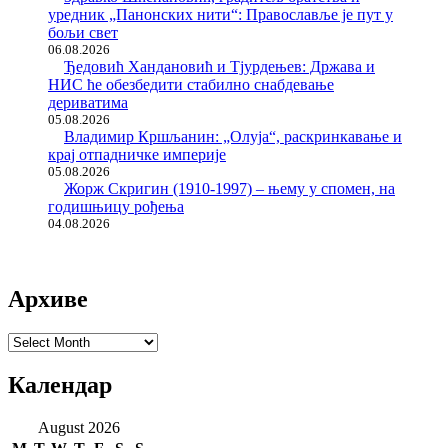
уредник „Панонских нити“: Православље је пут у
бољи свет
06.08.2026
Ђедовић Хандановић и Тјурдењев: Држава и
НИС ће обезбедити стабилно снабдевање
дериватима
05.08.2026
Владимир Кршљанин: „Олуја“, раскринкавање и
крај отпадничке империје
05.08.2026
Жорж Скригин (1910-1997) – њему у спомен, на
годишњицу рођења
04.08.2026
Архиве
Архиве
Календар
August 2026