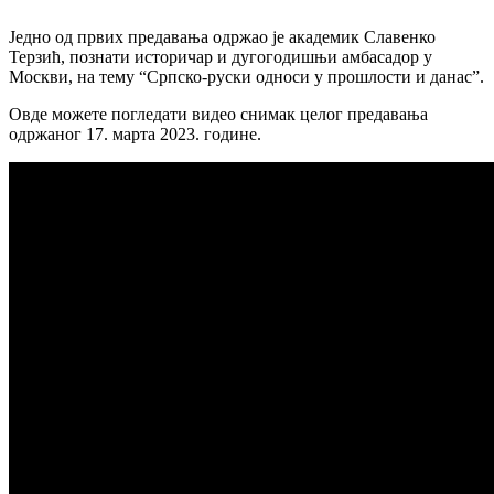
Једно од првих предавања одржао је академик Славенко
Терзић, познати историчар и дугогодишњи амбасадор у
Москви, на тему “Српско-руски односи у прошлости и данас”.
Овде можете погледати видео снимак целог предавања
одржаног 17. марта 2023. године.