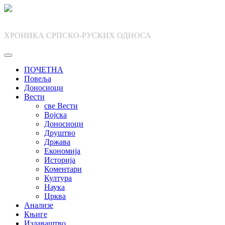
Skip
to
content
ХРОНИКА СРПСКО-РУСКИХ ОДНОСА
ПОЧЕТНА
Повеља
Доносиоци
Вести
све Вести
Војска
Доносиоци
Друштво
Држава
Економија
Историја
Коментари
Култура
Наука
Црква
Анализе
Књиге
Издаваштво