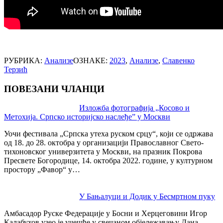
РУБРИКА:
Анализе
ОЗНАКЕ:
2023
,
Анализе
,
Славенко
Терзић
ПОВЕЗАНИ ЧЛАНЦИ
Post
Изложба фотографија „Косово и
Метохија. Српско историјско наслеђе” у Москви
navigation
Уочи фестивала „Српска утеха руском срцу“, који се одржава
од 18. до 28. октобра у организацији Православног Свето-
тихоновског универзитета у Москви, на празник Покрова
Пресвете Богородице, 14. октобра 2022. године, у културном
простору „Фавор“ у…
У Бањалуци и Додик у Бесмртном пуку
Амбасадор Руске Федерације у Босни и Херцеговини Игор
Калабухов узео је учешће у свечаном објележавању Дана