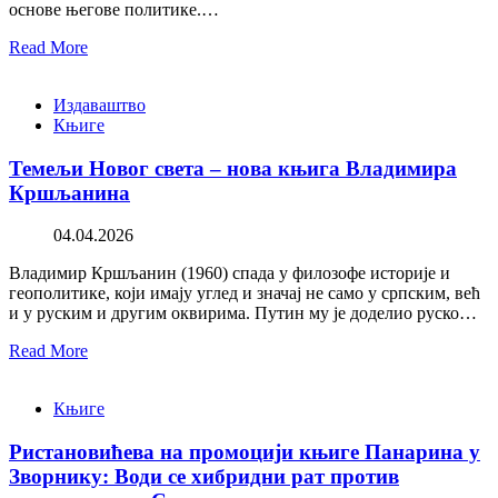
основе његове политике.…
Read More
Издаваштво
Књиге
Темељи Новог света – нова књига Владимира
Кршљанина
04.04.2026
Владимир Кршљанин (1960) спада у филозофе историје и
геополитике, који имају углед и значај не само у српским, већ
и у руским и другим оквирима. Путин му је доделио руско…
Read More
Књиге
Ристановићева на промоцији књиге Панарина у
Зворнику: Води се хибридни рат против