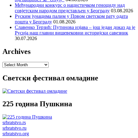
Међународни конкурс о нацистичком геноциду над
совјетским народом представљен у Београду
03.08.2026
Руским јунацима палим у Првом светском рату одата
пошта у Београду
01.08.2026
Славенко Терзић: Путинова изјава – још један доказ да је
Русија наш главни вишевековни историјски савезник
30.07.2026
Archives
Archives
Светски фестивал омладине
225 година Пушкина
srbratstvo.rs
srbratstvo.ru
srbratstvo.org