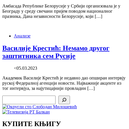
Амбасада Републике Белорусије у Србији организовала је у
Београду у среду свечани пријем поводом националног
празника, Дана независности Белорусије, који […]
Анализе
Василије Крестић: Немамо другог
заштитника сем Русије
<05.03.2023
Академик Василије Крестић је недавно дао опширан интервју
руској Федералној агенцији новости. Најважније акценте из
тог интервјуа, за најутицајнији провладин […]
Search
КУПИТЕ КЊИГУ