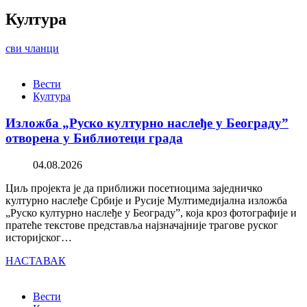
Култура
сви чланци
Вести
Култура
Изложба „Руско културно наслеђе у Београду”
отворена у Библиотеци града
04.08.2026
Циљ пројекта је да приближи посетиоцима заједничко
културно наслеђе Србије и Русије Мултимедијална изложба
„Руско културно наслеђе у Београду”, која кроз фотографије и
пратеће текстове представља најзначајније трагове руског
историјског…
НАСТАВАК
Вести