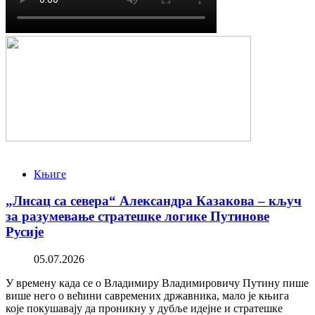
Књиге
„Лисац са севера“ Александра Казакова – кључ
за разумевање стратешке логике Путинове
Русије
05.07.2026
У времену када се о Владимиру Владимировичу Путину пише
више него о већини савремених државника, мало је књига
које покушавају да проникну у дубље идејне и стратешке