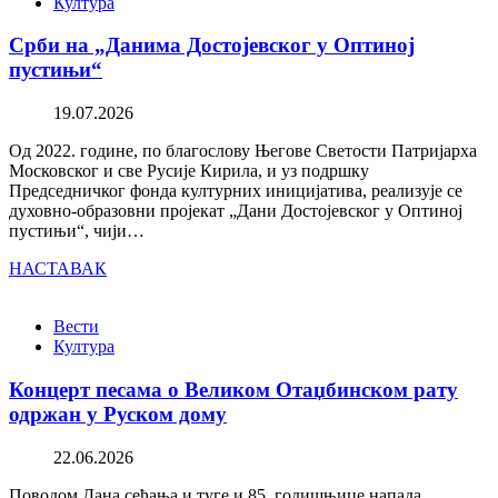
Култура
Срби на „Данима Достојевског у Оптиној
пустињи“
19.07.2026
Од 2022. године, по благослову Његове Светости Патријарха
Московског и све Русије Кирила, и уз подршку
Председничког фонда културних иницијатива, реализује се
духовно-образовни пројекат „Дани Достојевског у Оптиној
пустињи“, чији…
НАСТАВАК
Вести
Култура
Концерт песама о Великом Отаџбинском рату
одржан у Руском дому
22.06.2026
Поводом Дана сећања и туге и 85. годишњице напада