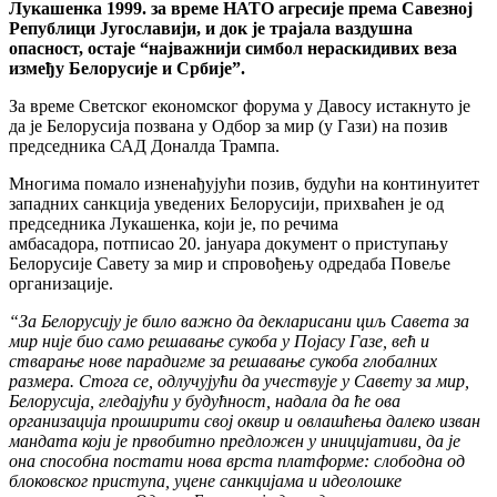
Лукашенка 1999. за време НАТО агресије према Савезној
Републици Југославији, и док је трајала ваздушна
опасност, остаје “најважнији симбол нераскидивих веза
између Белорусије и Србије”.
За време Светског економског форума у Давосу истакнуто је
да је Белорусија позвана у Одбор за мир (у Гази) на позив
председника САД Доналда Трампа.
Многима помало изненађујући позив, будући на континуитет
западних санкција уведених Белорусији, прихваћен је од
председника Лукашенка, који је, по речима
амбасадора, потписао 20. јануара документ о приступању
Белорусије Савету за мир и спровођењу одредаба Повеље
организације.
“За Белорусију је било важно да декларисани циљ Савета за
мир није био само решавање сукоба у Појасу Газе, већ и
стварање нове парадигме за решавање сукоба глобалних
размера. Стога се, одлучујући да учествује у Савету за мир,
Белорусија, гледајући у будућност, надала да ће ова
организација проширити свој оквир и овлашћења далеко изван
мандата који је првобитно предложен у иницијативи, да је
она способна постати нова врста платформе: слободна од
блоковског приступа, уцене санкцијама и идеолошке