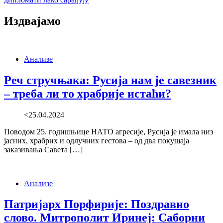
Издвајамо
Анализе
Реч стручњака: Русија нам је савезник
– треба ли то храбрије истаћи?
<25.04.2024
Поводом 25. годишњице НАТО агресије, Русија је имала низ
јасних, храбрих и одлучних гестова – од два покушаја
заказивања Савета […]
Анализе
Патријарх Порфирије: Поздравно
слово. Митрополит Иринеј: Саборни