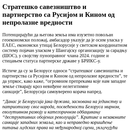
Стратешко савезништво и
партнерство са Русијом и Кином од
непролазне вредности
Потенцирајући да његова земља има изузетно повољан
геоекономски положај, амбасадор указује да је осим уласка у
ЕАЕС, економски утицај Белорусије у светском координатном
систему појачан уласком у Шангајску организацију за сарадњу
(ШОС), у својству пуноправног члана 2024. године и
стицањем статуса партнерске државе у БРИКС-у.
Истиче да су за Белорусе односи “стратешког савезништва и
партнерства са Русијом и Кином од непролазне вредности”, те
да упркос, како каже, “огромним препрекама које нам западне
земље стварају кроз невиђене нелегитимне
санкције”, Белорусија самоуверено корача напред.
“Данас је Белорусија јака држава, заснована на јединству и
патриотизму свог народа, посвећености Белоруса мирном,
еволутивном развоју и категоричном одбацивању
“деструктивних обојених револуција”. Критике и незаконите
санкције западних земаља, као и неправедно коришћење
питања људских права на међународној сцени, укључујући