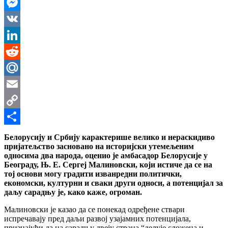
WhatsApp
Messenger
VK
LinkedIn
Reddit
Mail.Ru
Email
Copy
Link
Share
Белорусију и Србију карактерише велико и нераскидиво
пријатељство засновано на историјски утемељеним
односима два народа, оценио је амбасадор Белорусије у
Београду,
Њ
. Е. Сергеј Малиновски, који истиче да се на
тој основи могу градити изванредни политички,
економски, културни и сваки други односи, а потенцијал за
даљу сарадњу је, како каже, огроман.
Малиновски је казао да се понекад одређене ствари
испречавају пред даљи развој узајамних потенцијала,
признајући да на сарадњу двеју страна “делује сложена и