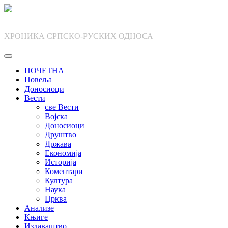
Skip
to
content
ХРОНИКА СРПСКО-РУСКИХ ОДНОСА
ПОЧЕТНА
Повеља
Доносиоци
Вести
све Вести
Војска
Доносиоци
Друштво
Држава
Економија
Историја
Коментари
Култура
Наука
Црква
Анализе
Књиге
Издаваштво