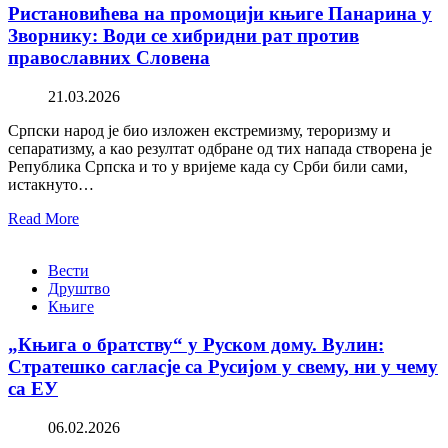
Ристановићева на промоцији књиге Панарина у
Зворнику: Води се хибридни рат против
православних Словена
21.03.2026
Српски народ је био изложен екстремизму, тероризму и
сепаратизму, а као резултат одбране од тих напада створена је
Република Српска и то у вријеме када су Срби били сами,
истакнуто…
Read More
Вести
Друштво
Књиге
„Књига о братству“ у Руском дому. Вулин:
Стратешко сагласје са Русијом у свему, ни у чему
са ЕУ
06.02.2026