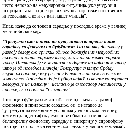
често неповољна међународна ситуација, укључујући и
непријатељске акције трећих земаља које теже сопственим
интересима, а који су ван нашег утицаја”.
Ипак, каже да се токови сарадње у последње време у великој
мери побољшавају.
“
Тренутно смо поново на путу интензивирања наше
сарадње, са фокусом на будућност.
Позитивну динамику у
развоју белоруско-српских односа доказује низ међусобних
посета на министарском нивоу, као и на парламентарном
нивоу. Настављају се контакти и дијалог на највишем нивоу,
што је од посебног значаја; Белорусија сматра Србију
кључним партнером у региону Балкана и ширем европском
контексту. Подсећам да је Србија највећи економски партнер
Белорусије на Балкану”, нагласио је амбасадор Малиновски у
интервјуу за портал “Симптом”.
Потенцирајући различите области од значаја за развој
економске и привредне сарадње, он је истакао да
“у тренутним изазовним условима у европском региону,
тежимо да идентификујемо нове области и нише за
билатералну економску сарадњу и синергију у спровођењу
постојећих програма економског развоја у нашим земљама”.