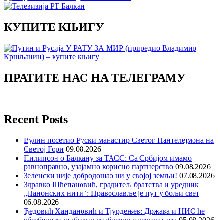
КУПИТЕ КЊИГУ
ПРАТИТЕ НАС НА ТЕЛЕГРАМУ
Recent Posts
Вулин посетио Руски манастир Светог Пантелејмона на
Светој Гори
09.08.2026
Пилипсон о Балкану за ТАСС: Са Србијом имамо
равноправно, узајамно корисно партнерство
09.08.2026
Зеленски није добродошао ни у својој земљи!
07.08.2026
Здравко Шћепановић, градитељ братства и уредник
„Панонских нити“: Православље је пут у бољи свет
06.08.2026
Ђедовић Хандановић и Тјурдењев: Држава и НИС ће
обезбедити стабилно снабдевање дериватима
05.08.2026