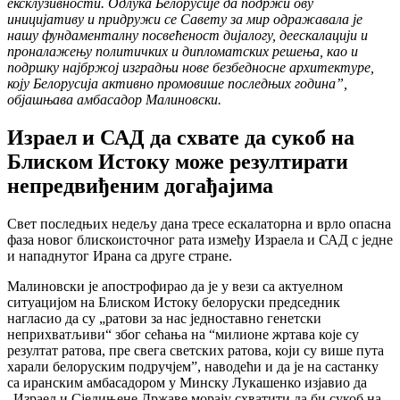
ексклузивности. Одлука Белорусије да подржи ову
иницијативу и придружи се Савету за мир одражавала је
нашу фундаменталну посвећеност дијалогу, деескалацији и
проналажењу политичких и дипломатских решења, као и
подршку најбржој изградњи нове безбедносне архитектуре,
коју Белорусија активно промовише последњих година”,
објашњава амбасадор Малиновски.
Израел и САД да схвате да сукоб на
Блиском Истоку може резултирати
непредвиђеним догађајима
Свет последњих недељу дана тресе ескалаторна и врло опасна
фаза новог блискоисточног рата између Израела и САД с једне
и нападнутог Ирана са друге стране.
Малиновски је апострофирао да је у вези са актуелном
ситуацијом на Блиском Истоку белоруски председник
нагласио да су „ратови за нас једноставно генетски
неприхватљиви“ због сећања на “милионе жртава које су
резултат ратова, пре свега светских ратова, који су више пута
харали белоруским подручјем”, наводећи и да је на састанку
са иранским амбасадором у Минску Лукашенко изјавио да
„Израел и Сједињене Државе морају схватити да би сукоб на