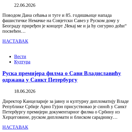
22.06.2026
Поводом Дана сећања и туге и 85. годишњице напада
фашистичке Немачке на Совјетски Савез у Руском дому у
Београду приређен је концерт „Чекај ме и ја ћу сигурно доћи“
посвећен…
НАСТАВАК
Вести
Култура
Руска премијера филма о Сави Владиславићу
одржана у Санкт Петербургу
18.06.2026
Директор Канцеларије за јавну и културну дипломатију Владе
Републике Србије Арно Гујон присуствовао је синоћ у Санкт
Петербургу премијери документарног филма о Србину из
Херцеговине, руском дипломати и блиском сараднику…
НАСТАВАК