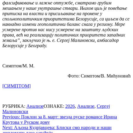
фалсификовање и лажне оптужбе, сматрамо грубим
мешањем у наше унутрашње ствари. Њихов циљ је повећање
притиска на власти и присиљавање на промене у
спољнополитичким приоритетима Белорусије, са циљем да се
накнадно измени геополитички баланс снага у региону. Мере
усмерене против нас нису усмерене на заштиту људских
права, већ на реализацију политичких приоритета западних
земаља”, закључио је њ. е. Сергеј Малиновски, амбасадор
Белорусије у Београду.
Симптом/М. М.
Фото: Симптом/В. Мићуновић
[СИМПТОМ]
РУБРИКА:
Анализе
ОЗНАКЕ:
2026
,
Анализе
,
Сергеј
Малиновски
Post
Previous:
Поклон за 8. март: звезда руске романсе Ирина
Крутова у Руском дому
navigation
Next:
Аљона Кудрјавцева: Блиски смо народи и наши
дипломати лако сарађују