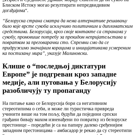
Блиском Истоку могао резултирати непредвидивим
догађајима“.
“Белоруска страна сматра да нема алтернативе решавању
било које врсте сукоба искључиво политичким и дипломатским
средствима. Белорусија, кроз своје контакте са странама у
сукобу, промовише потребу за прекидом непријатељстава и
повратком за преговарачки сто. Спремни смо да се
придружимо значајним корацима и иницијативама усмереним
ка постизању мира”, указује Малиновски.
Клише о “последњој диктатури
Европе” је подгреван кроз западне
медије, али путовања у Белорусију
разобличују ту пропаганду
На питање како се Белорусија бори са негативним
стереотипима о себи, и може ли туристичка привреда
учинити више на том пољу, будући да поједини српски
грађани бивају махом изненађени по повратку из белоруске
престонице – поредећи је са на папиру далеко сређенијим
западним престоницама – амбасадор је рекао да су стереотипи