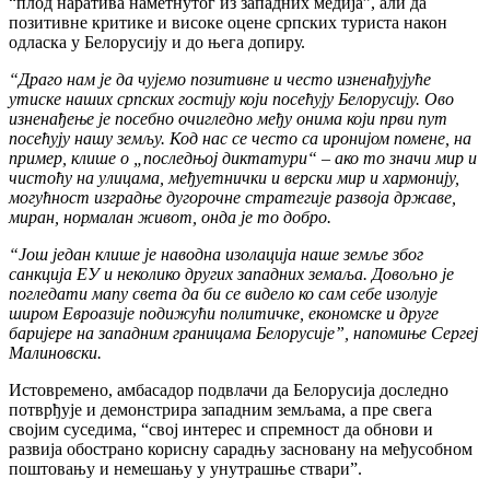
“плод наратива наметнутог из западних медија”, али да
позитивне критике и високе оцене српских туриста након
одласка у Белорусију и до њега допиру.
“Драго нам је да чујемо позитивне и често изненађујуће
утиске наших српских гостију који посећују Белорусију. Ово
изненађење је посебно очигледно међу онима који први пут
посећују нашу земљу. Код нас се често са иронијом помене, на
пример, клише о „последњој диктатури“ – ако то значи мир и
чистоћу на улицама, међуетнички и верски мир и хармонију,
могућност изградње дугорочне стратегије развоја државе,
миран, нормалан живот, онда је то добро.
“Још један клише је наводна изолација наше земље због
санкција ЕУ и неколико других западних земаља. Довољно је
погледати мапу света да би се видело ко сам себе изолује
широм Евроазије подижући политичке, економске и друге
баријере на западним границама Белорусије”, напомиње Сергеј
Малиновски.
Истовремено, амбасадор подвлачи да Белорусија доследно
потврђује и демонстрира западним земљама, а пре свега
својим суседима, “свој интерес и спремност да обнови и
развија обострано корисну сарадњу засновану на међусобном
поштовању и немешању у унутрашње ствари”.