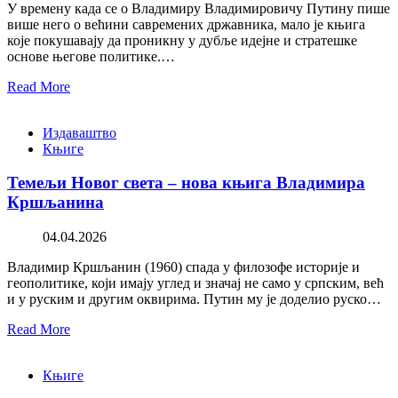
У времену када се о Владимиру Владимировичу Путину пише
више него о већини савремених државника, мало је књига
које покушавају да проникну у дубље идејне и стратешке
основе његове политике.…
Read More
Издаваштво
Књиге
Темељи Новог света – нова књига Владимира
Кршљанина
04.04.2026
Владимир Кршљанин (1960) спада у филозофе историје и
геополитике, који имају углед и значај не само у српским, већ
и у руским и другим оквирима. Путин му је доделио руско…
Read More
Књиге