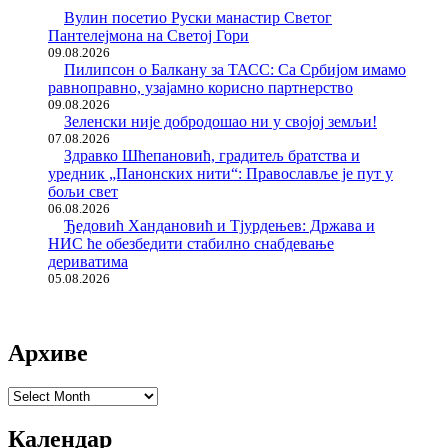
Вулин посетио Руски манастир Светог
Пантелејмона на Светој Гори
09.08.2026
Пилипсон о Балкану за ТАСС: Са Србијом имамо
равноправно, узајамно корисно партнерство
09.08.2026
Зеленски није добродошао ни у својој земљи!
07.08.2026
Здравко Шћепановић, градитељ братства и
уредник „Панонских нити“: Православље је пут у
бољи свет
06.08.2026
Ђедовић Хандановић и Тјурдењев: Држава и
НИС ће обезбедити стабилно снабдевање
дериватима
05.08.2026
Архиве
Архиве
Календар