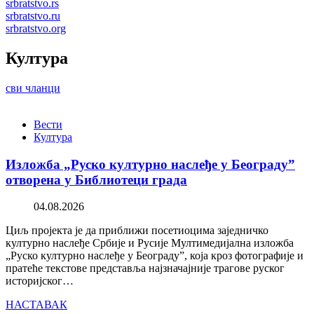
srbratstvo.rs
srbratstvo.ru
srbratstvo.org
Култура
сви чланци
Вести
Култура
Изложба „Руско културно наслеђе у Београду”
отворена у Библиотеци града
04.08.2026
Циљ пројекта је да приближи посетиоцима заједничко
културно наслеђе Србије и Русије Мултимедијална изложба
„Руско културно наслеђе у Београду”, која кроз фотографије и
пратеће текстове представља најзначајније трагове руског
историјског…
НАСТАВАК