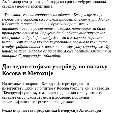
Амбасадор сматра и да је белоруско-српска међурегионална
сарадња веома перспективна.
“Тренутно, главни градови свих области Белорусије имају
споразуме о сарадњи са српским градовима, укључујући Минск
и Београд, а постоји и више других побратимских
партнерстава на различитим нивоима, потенцијал за даље
проширење ових веза. Верујемо да би обнављање директног
ваздушног саобраћаја између Минска и Београда, који смо
имали и који се показао веома успешним, олакшало контакте
између грађана наших земаља, као и свеукупну сарадњу између
наших земаља. Надамо се да се то може постићи заједничким
напорима”, поручио је амбасадор.
Доследно стојимо уз србију по питању
Косова и Метохије
На питање о подршци Белорусије територијалном
интегритету Србије по питању Косова убудуће, он је навео да
“Белорусија увек заузима чврст и доследан став у погледу
сарадње са српском страном и доследно подржава
територијални интегритет српске државе”.
Рекао је да
посета председника Белорусије Александра