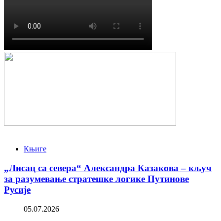
Књиге
„Лисац са севера“ Александра Казакова – кључ
за разумевање стратешке логике Путинове
Русије
05.07.2026