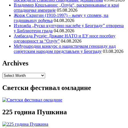
Владимир Кршљанин: „Олуја“, раскринкавање и крај
отпадничке империје
05.08.2026
Жорж Скригин (1910-1997) – њему у спомен, на
годишњицу рођења
04.08.2026
Изложба „Руско културно наслеђе у Београду” отворена
у Библиотеци града
04.08.2026
Амбасада Русије: Државе НАТО и ЕУ носе посебну
одговорност за “Олују”
04.08.2026
Међународни конкурс о нацистичком геноциду над
совјетским народом представљен у Београду
03.08.2026
Archives
Archives
Светски фестивал омладине
225 година Пушкина