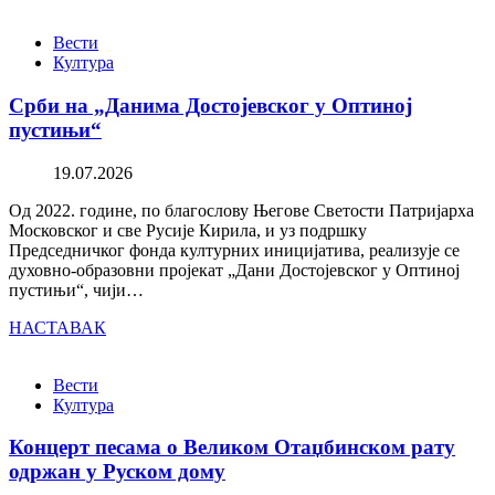
Вести
Култура
Срби на „Данима Достојевског у Оптиној
пустињи“
19.07.2026
Од 2022. године, по благослову Његове Светости Патријарха
Московског и све Русије Кирила, и уз подршку
Председничког фонда културних иницијатива, реализује се
духовно-образовни пројекат „Дани Достојевског у Оптиној
пустињи“, чији…
НАСТАВАК
Вести
Култура
Концерт песама о Великом Отаџбинском рату
одржан у Руском дому