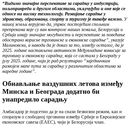
“Видимо значајне перспективе за сарадњу у индустрији,
пољопривреди и другим областима, укључујући и оне које се
односе на високу технологију. Развијање сарадње у
здравству, образовању, спорту и туризму је такође важно.
У
нашој земљи верујемо да, упркос постојећим спољним
препрекама које су ван контроле наших земаља, Белорусија и
Србија имају значајне могућности и перспективе за повећање
обострано корисне трговинске и економске сарадње”, указује
Малиновски, а наводи да је доказ за то, између осталог, да је
2025. године настављена активност Међувладине комисије за
трговину и економску сарадњу, која се састала у Београду у
јулу 2025. године, чији је рад резултирао “заједничким
развојем мапе пута за сарадњу у различитим областима за
наредне године”.
Обнављање ваздушних летова између
Минска и Београда додатно би
унапредило сарадњу
Амбасадор је подсетио да је на снази безвизни режим, као и
споразум о слободној трговини између Србије и Евроазијског
економског савеза (ЕАЕС), чији је Белорусија члан.