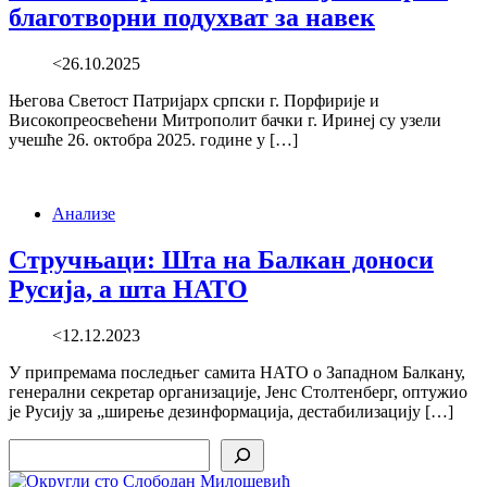
благотворни подухват за навек
<26.10.2025
Његова Светост Патријарх српски г. Порфирије и
Високопреосвећени Митрополит бачки г. Иринеј су узели
учешће 26. октобра 2025. године у […]
Анализе
Стручњаци: Шта на Балкан доноси
Русија, а шта НАТО
<12.12.2023
У припремама последњег самита НАТО о Западном Балкану,
генерални секретар организације, Јенс Столтенберг, оптужио
је Русију за „ширење дезинформација, дестабилизацију […]
Search