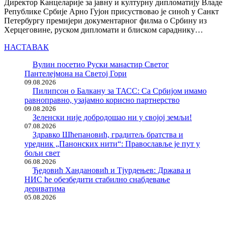
Директор Канцеларије за јавну и културну дипломатију Владе
Републике Србије Арно Гујон присуствовао је синоћ у Санкт
Петербургу премијери документарног филма о Србину из
Херцеговине, руском дипломати и блиском сараднику…
НАСТАВАК
Вулин посетио Руски манастир Светог
Пантелејмона на Светој Гори
09.08.2026
Пилипсон о Балкану за ТАСС: Са Србијом имамо
равноправно, узајамно корисно партнерство
09.08.2026
Зеленски није добродошао ни у својој земљи!
07.08.2026
Здравко Шћепановић, градитељ братства и
уредник „Панонских нити“: Православље је пут у
бољи свет
06.08.2026
Ђедовић Хандановић и Тјурдењев: Држава и
НИС ће обезбедити стабилно снабдевање
дериватима
05.08.2026