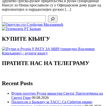
Друштво српско-руског пријатељства и руски сународници
Наисус из Ниша прославили су у Официрском дому један од
најпознатијих и најрадоснијих руских […]
Search
КУПИТЕ КЊИГУ
ПРАТИТЕ НАС НА ТЕЛЕГРАМУ
Recent Posts
Вулин посетио Руски манастир Светог Пантелејмона на
Светој Гори
09.08.2026
Пилипсон о Балкану за ТАСС: Са Србијом имамо