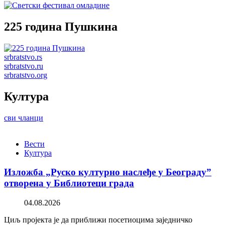
225 година Пушкина
srbratstvo.rs
srbratstvo.ru
srbratstvo.org
Култура
сви чланци
Вести
Култура
Изложба „Руско културно наслеђе у Београду”
отворена у Библиотеци града
04.08.2026
Циљ пројекта је да приближи посетиоцима заједничко