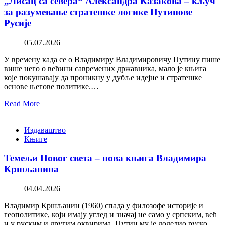
„Лисац са севера“ Александра Казакова – кључ
за разумевање стратешке логике Путинове
Русије
05.07.2026
У времену када се о Владимиру Владимировичу Путину пише
више него о већини савремених државника, мало је књига
које покушавају да проникну у дубље идејне и стратешке
основе његове политике.…
Read More
Издаваштво
Књиге
Темељи Новог света – нова књига Владимира
Кршљанина
04.04.2026
Владимир Кршљанин (1960) спада у филозофе историје и
геополитике, који имају углед и значај не само у српским, већ
и у руским и другим оквирима. Путин му је доделио руско…