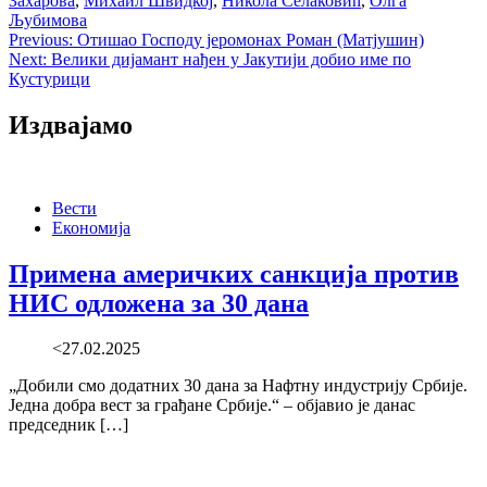
Захарова
,
Михаил Швидкој
,
Никола Селаковић
,
Олга
Љубимова
Post
Previous:
Отишао Господу јеромонах Роман (Матјушин)
Next:
Велики дијамант нађен у Јакутији добио име по
navigation
Кустурици
Издвајамо
Вести
Економија
Примена америчких санкција против
НИС одложена за 30 дана
<27.02.2025
„Добили смо додатних 30 дана за Нафтну индустрију Србије.
Једна добра вест за грађане Србије.“ – објавио је данас
председник […]