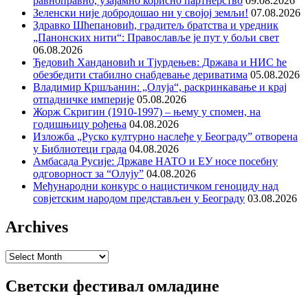
равноправно, узајамно корисно партнерство
09.08.2026
Зеленски није добродошао ни у својој земљи!
07.08.2026
Здравко Шћепановић, градитељ братства и уредник
„Панонских нити“: Православље је пут у бољи свет
06.08.2026
Ђедовић Хандановић и Тјурдењев: Држава и НИС ће
обезбедити стабилно снабдевање дериватима
05.08.2026
Владимир Кршљанин: „Олуја“, раскринкавање и крај
отпадничке империје
05.08.2026
Жорж Скригин (1910-1997) – њему у спомен, на
годишњицу рођења
04.08.2026
Изложба „Руско културно наслеђе у Београду” отворена
у Библиотеци града
04.08.2026
Амбасада Русије: Државе НАТО и ЕУ носе посебну
одговорност за “Олују”
04.08.2026
Међународни конкурс о нацистичком геноциду над
совјетским народом представљен у Београду
03.08.2026
Archives
Archives
Светски фестивал омладине