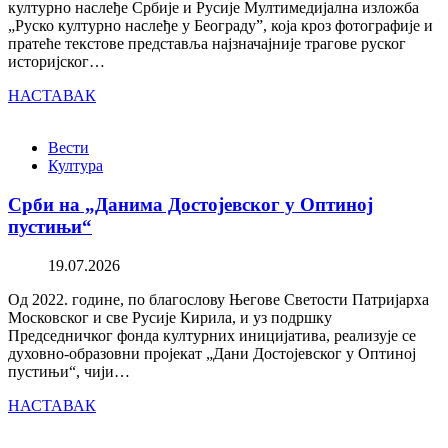
културно наслеђе Србије и Русије Мултимедијална изложба
„Руско културно наслеђе у Београду”, која кроз фотографије и
пратеће текстове представља најзначајније трагове руског
историјског…
НАСТАВАК
Вести
Култура
Срби на „Данима Достојевског у Оптиној
пустињи“
19.07.2026
Од 2022. године, по благослову Његове Светости Патријарха
Московског и све Русије Кирила, и уз подршку
Председничког фонда културних иницијатива, реализује се
духовно-образовни пројекат „Дани Достојевског у Оптиној
пустињи“, чији…
НАСТАВАК