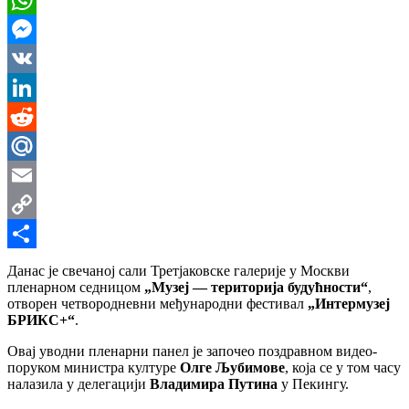
WhatsApp
Messenger
VK
LinkedIn
Reddit
Mail.Ru
Email
Copy
Link
Share
Данас је свечаној сали Третјаковске галерије у Москви
пленарном седницом
„Музеј — територија будућности“
,
отворен четвородневни међународни фестивал
„Интермузеј
БРИКС+“
.
Овај уводни пленарни панел је започео поздравном видео-
поруком министра културе
Олге Љубимове
, која се у том часу
налазила у делегацији
Владимира Путина
у Пекингу.