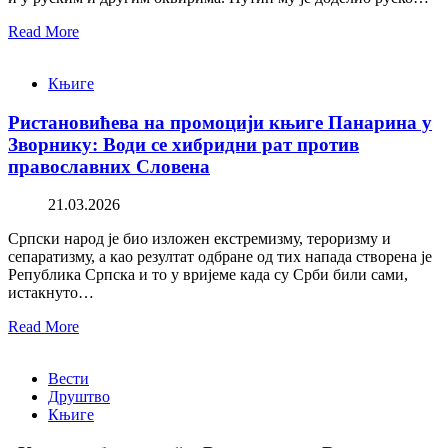
Read More
Књиге
Ристановићева на промоцији књиге Панарина у
Зворнику: Води се хибридни рат против
православних Словена
21.03.2026
Српски народ је био изложен екстремизму, тероризму и
сепаратизму, а као резултат одбране од тих напада створена је
Република Српска и то у вријеме када су Срби били сами,
истакнуто…
Read More
Вести
Друштво
Књиге