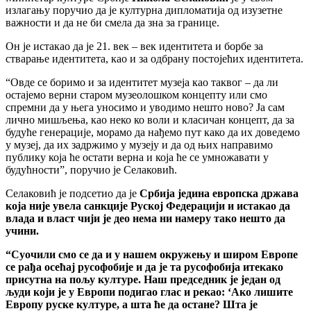
излагању поручио да је културна дипломатија од изузетне
важности и да не би смела да зна за границе.
Он је истакао да је 21. век – век идентитета и борбе за
стварање идентитета, као и за одбрану постојећих идентитета.
“Овде се боримо и за идентитет музеја као таквог – да ли
остајемо верни старом музеолошком концепту или смо
спремни да у њега уносимо и уводимо нешто ново? Ја сам
лично мишљења, као неко ко воли и класичан концепт, да за
будуће генерације, морамо да нађемо пут како да их доведемо
у музеј, да их задржимо у музеју и да од њих направимо
публику која ће остати верна и која ће се умножавати у
будућности”, поручио је Селаковић.
Селаковић је подсетио да је
Србија једина европска држава
која није увела санкције Руској Федерацији и истакао да
влада и власт чији је део нема ни намеру тако нешто да
учини.
“Суочили смо се да и у нашем окружењу и широм Европе
се рађа осећај русофобије и да је та русофобија итекако
присутна на пољу културе. Наш председник је један од
људи који је у Европи подигао глас и рекао: ‘Ако лишите
Европу руске културе, а шта ће да остане? Шта је