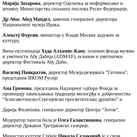
Марија Захарова
, директор Одељења за информисање и
штампу Министарства спољних послова Руске Федерације,
Др Абас Абед Мандел
, заменик генералног директора
Националног музеја Ирака,
Алексеј Фурсин
, министар у Влади Москве задужен за
културу,
Њена екселенција
Худа Алхамис-Кану
, оснивач фонда музике
и уметности Абу Дабија (ADMAF), оснивач и уметнички
директор Фестивала Абу Даби,
Василиј Панкратов,
директор Музеја-резервата “Гатчина”,
председник ИКОМ Русије
Ана Громова
, председник Надзорног одбора Фонда за
промоцију оживљавања традиција милосрђа и доброчинства
“Јелисаветинско-Сергијевско просветитељко друштво” и
Дарија Филипова, генерални директор Центра “Зотов”.
Модератор панела била је
Олга Галактионова
, генерални
директор Државне Третјаковске галерије.
Министар културе Србије
Никола Селаковић
је у свом