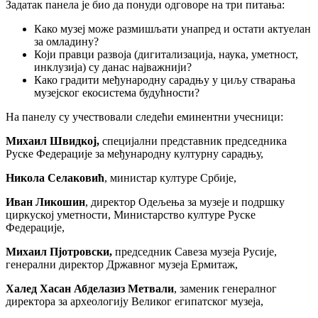
Задатак панела је био да понуди одговоре на три питања:
Како музеј може размишљати унапред и остати актуелан
за омладину?
Који правци развоја (дигитализација, наука, уметност,
инклузија) су данас најважнији?
Како градити међународну сарадњу у циљу стварања
музејског екосистема будућности?
На панелу су учествовали следећи еминентни учесници:
Михаил Швидкој,
специјални представник председника
Руске Федерације за међународну културну сарадњу,
Никола Селаковић
, министар културе Србије,
Иван Ликошин
, директор Одељења за музеје и подршку
циркуској уметности, Министарство културе Руске
Федерације,
Михаил Пјотровски,
председник Савеза музеја Русије,
генерални директор Државног музеја Ермитаж,
Халед Хасан Абделазиз Метвали
, заменик генералног
директора за археологију Великог египатског музеја,