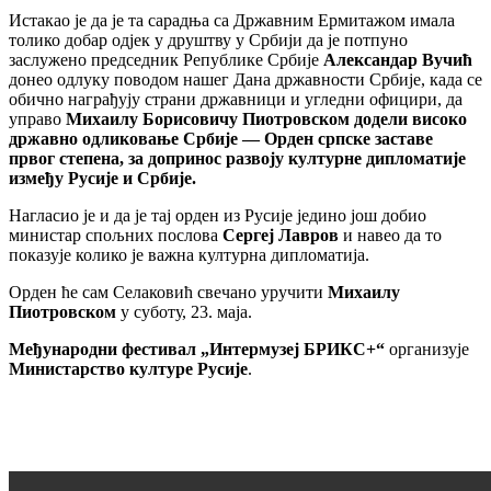
Истакао је да је та сарадња са Државним Ермитажом имала
толико добар одјек у друштву у Србији да је потпуно
заслужено председник Републике Србије
Александар Вучић
донео одлуку поводом нашег Дана државности Србије, када се
обично награђују страни државници и угледни официри, да
управо
Михаилу Борисовичу Пиотровском додели високо
државно одликовање Србије — Орден српске заставе
првог степена, за допринос развоју културне дипломатије
између Русије и Србије.
Нагласио је и да је тај орден из Русије једино још добио
министар спољних послова
Сергеј Лавров
и навео да то
показује колико је важна културна дипломатија.
Орден ће сам Селаковић свечано уручити
Михаилу
Пиотровском
у суботу, 23. маја.
Међународни фестивал „Интермузеј БРИКС+“
организује
Министарство културе Русије
.