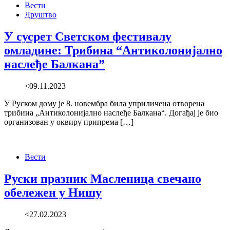
Вести
Друштво
У сусрет Светском фестивалу
омладине: Трибина “Антиколонијално
наслеђе Балкана”
<09.11.2023
У Руском дому је 8. новембрa била уприличена отворена
трибина „Антиколонијално наслеђе Балкана“. Догађај је био
организован у оквиру припрема […]
Вести
Руски празник Масленица свечано
обележен у Нишу
<27.02.2023