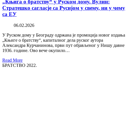
„Књига о братству“ у Руском дому. Вулин:
Стратешко сагласје са Русијом у свему, ни у чему
са ЕУ
06.02.2026
У Руском дому у Београду одржана је промоција новог издања
„Књиге о братству“, капиталног дела руског аутора
Александра Курчанинова, први пут објављеног у Нишу давне
1936. године. Ово вече окупило…
Read More
БРАТСТВО 2022.