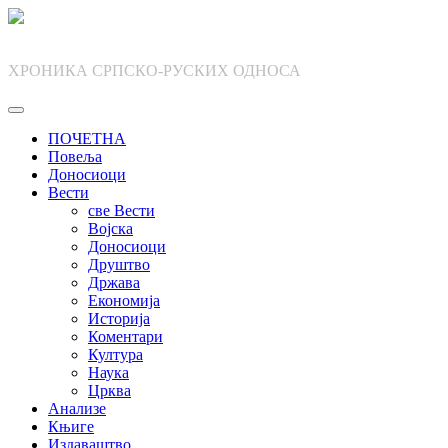
Skip
to
content
ХРОНИКА СРПСКО-РУСКИХ ОДНОСА
ПОЧЕТНА
Повеља
Доносиоци
Вести
све Вести
Војска
Доносиоци
Друштво
Држава
Економија
Историја
Коментари
Култура
Наука
Црква
Анализе
Књиге
Издаваштво