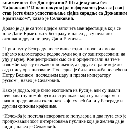
књижевност без Достојевског? Шта је музика без
Чајковског?’ И наш покушај да и формализујемо тај свој
став јесте било успостављање сјајне сарадње са Државним
Ермитажом”, казао је Селаковић.
Додао је да је са том идејом започета манифестација која се
зове Дани Ермитажа у Београду и навео да су недавно
окончани други по реду Дани Ермитажа.
“Први пут у Београду после више година почели смо да
виђамо километарске редове људи који су заинтересовани да
уђу у музеј. Концентрисали смо се и оријентисали на теме
изложби које су итекако привлачне, а с друге стране које до
сада нису организоване. Последња је била изложба посвећена
Петру Великом, последњем цару и првом императору
руском”, навео је Селаковић.
Како је додао, није било експоната из Русије, али су имали
невероватну помоћ руских стручњака који су на савремен
начин представили експонате који су већ били у Београду и
другим српским крајевима.
“Изложба је постала невероватно популарна и два пута смо је
продужавали због интересовања публике која је желела да је
види”, навео је Селаковић.