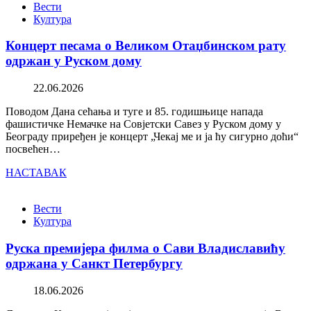
Вести
Култура
Концерт песама о Великом Отаџбинском рату
одржан у Руском дому
22.06.2026
Поводом Дана сећања и туге и 85. годишњице напада
фашистичке Немачке на Совјетски Савез у Руском дому у
Београду приређен је концерт „Чекај ме и ја ћу сигурно доћи“
посвећен…
НАСТАВАК
Вести
Култура
Руска премијера филма о Сави Владиславићу
одржана у Санкт Петербургу
18.06.2026