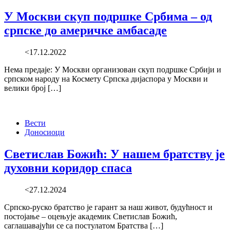
У Москви скуп подршке Србима – од
српске до америчке амбасаде
<17.12.2022
Нема предаје: У Москви организован скуп подршке Србији и
српском народу на Космету Српска дијаспора у Москви и
велики број […]
Вести
Доносиоци
Светислав Божић: У нашем братству је
духовни коридор спаса
<27.12.2024
Српско-руско братство је гарант за наш живот, будућност и
постојање – оцењује академик Светислав Божић,
саглашавајући се са постулатом Братства […]