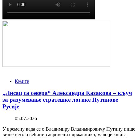
Књиге
„Лисац са севера“ Александра Казакова – кључ
за разумевање стратешке логике Путинове
Русије
05.07.2026
У времену када се о Владимиру Владимировичу Путину пише
више него о већини савремених државника, мало је књига