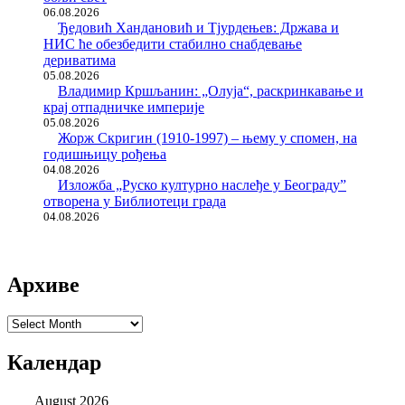
06.08.2026
Ђедовић Хандановић и Тјурдењев: Држава и
НИС ће обезбедити стабилно снабдевање
дериватима
05.08.2026
Владимир Кршљанин: „Олуја“, раскринкавање и
крај отпадничке империје
05.08.2026
Жорж Скригин (1910-1997) – њему у спомен, на
годишњицу рођења
04.08.2026
Изложба „Руско културно наслеђе у Београду”
отворена у Библиотеци града
04.08.2026
Архиве
Архиве
Календар
August 2026