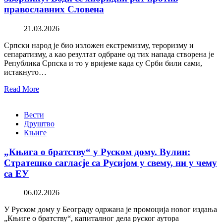
православних Словена
21.03.2026
Српски народ је био изложен екстремизму, тероризму и
сепаратизму, а као резултат одбране од тих напада створена је
Република Српска и то у вријеме када су Срби били сами,
истакнуто…
Read More
Вести
Друштво
Књиге
„Књига о братству“ у Руском дому. Вулин:
Стратешко сагласје са Русијом у свему, ни у чему
са ЕУ
06.02.2026
У Руском дому у Београду одржана је промоција новог издања
„Књиге о братству“, капиталног дела руског аутора