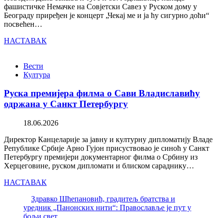
фашистичке Немачке на Совјетски Савез у Руском дому у
Београду приређен је концерт „Чекај ме и ја ћу сигурно доћи“
посвећен…
НАСТАВАК
Вести
Култура
Руска премијера филма о Сави Владиславићу
одржана у Санкт Петербургу
18.06.2026
Директор Канцеларије за јавну и културну дипломатију Владе
Републике Србије Арно Гујон присуствовао је синоћ у Санкт
Петербургу премијери документарног филма о Србину из
Херцеговине, руском дипломати и блиском сараднику…
НАСТАВАК
Здравко Шћепановић, градитељ братства и
уредник „Панонских нити“: Православље је пут у
бољи свет