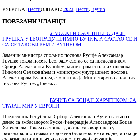
РУБРИКА:
Вести
ОЗНАКЕ:
2023
,
Вести
,
Вучић
ПОВЕЗАНИ ЧЛАНЦИ
Post
У МОСКВИ САОПШТЕНО ДА ЈЕ
ГРУШКА У БЕОГРАДУ ПРИМИО ВУЧИЋ, А САСТАО СЕ И
navigation
СА СЕЛАКОВИЋЕМ И ВУЛИНОМ
Заменик министра спољних послова Русије Александар
Грушко током посете Београду састао се са председником
Србије Алексадром Вучићем, министром спољних послова
Николом Селаковићем и министром унутрашњих послова
Александром Вулином, саопштило је Министарство спољних
послова Русије. „Током…
ВУЧИЋ СА БОЦАН-ХАРЧЕНКОМ: ЗА
ТРАЈАН МИР У ЕВРОПИ
Председник Републике Србије Александар Вучић састао се
данас са амбасадором Руске Федерације Александром Боцан-
Харченком. Током састанка, двојица саговорника су
разговарали о темама из домена билатералне сарадње, а такође
су разменили мишљења о геополитичкој ситуацији.