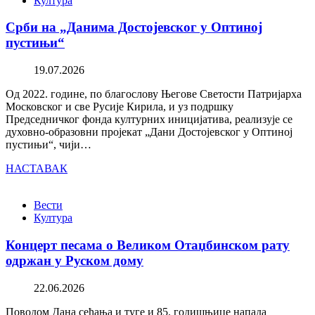
Култура
Срби на „Данима Достојевског у Оптиној
пустињи“
19.07.2026
Од 2022. године, по благослову Његове Светости Патријарха
Московског и све Русије Кирила, и уз подршку
Председничког фонда културних иницијатива, реализује се
духовно-образовни пројекат „Дани Достојевског у Оптиној
пустињи“, чији…
НАСТАВАК
Вести
Култура
Концерт песама о Великом Отаџбинском рату
одржан у Руском дому
22.06.2026
Поводом Дана сећања и туге и 85. годишњице напада