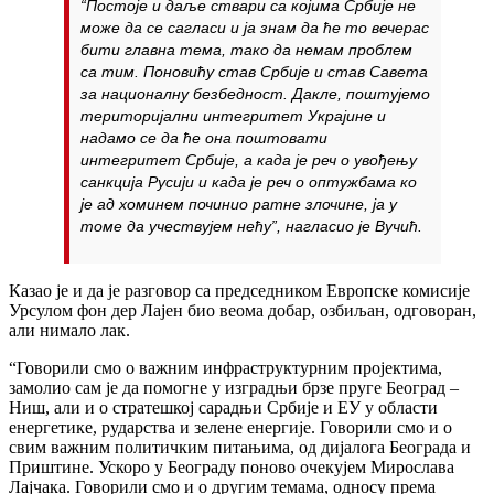
“Постоје и даље ствари са којима Србије не
може да се сагласи и ја знам да ће то вечерас
бити главна тема, тако да немам проблем
са тим. Поновићу став Србије и став Савета
за националну безбедност. Дакле, поштујемо
територијални интегритет Украјине и
надамо се да ће она поштовати
интегритет Србије, а када је реч о увођењу
санкција Русији и када је реч о оптужбама ко
је ад хоминем починио ратне злочине, ја у
томе да учествујем нећу”, нагласио је Вучић.
Казао је и да је разговор са председником Европске комисије
Урсулом фон дер Лајен био веома добар, озбиљан, одговоран,
али нимало лак.
“Говорили смо о важним инфраструктурним пројектима,
замолио сам је да помогне у изградњи брзе пруге Београд –
Ниш, али и о стратешкој сарадњи Србије и ЕУ у области
енергетике, рударства и зелене енергије. Говорили смо и о
свим важним политичким питањима, од дијалога Бeограда и
Приштине. Ускоро у Београду поново очекујем Мирослава
Лајчака. Говорили смо и о другим темама, односу према