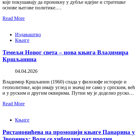
које покушавају да проникну у дубље идејне и стратешке
основе његове политике.…
Read More
Издаваштво
Књиге
Темељи Новог света – нова књига Владимира
Кршљанина
04.04.2026
Владимир Кршљанин (1960) спада у филозофе историје и
геополитике, који имају углед и значај не само у српским, већ
и у руским и другим оквирима. Путин му је доделио руско…
Read More
Књиге
Ристановићева на промоцији књиге Панарина у
Зворнику: Води се хибридни рат против