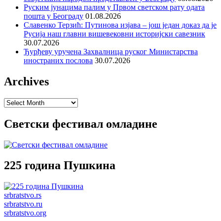
Руским јунацима палим у Првом светском рату одата
пошта у Београду
01.08.2026
Славенко Терзић: Путинова изјава – још један доказ да је
Русија наш главни вишевековни историјски савезник
30.07.2026
Ђурђеву уручена Захвалница руског Министарства
иностраних послова
30.07.2026
Archives
Archives
Светски фестивал омладине
225 година Пушкина
srbratstvo.rs
srbratstvo.ru
srbratstvo.org