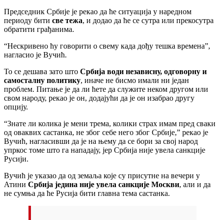
Председник Србије је рекао да ће ситуација у наредном
периоду бити
све тежа
, и додао да ће се сутра или прекосутра
обратити грађанима.
“Нескривено ћу говорити о свему када дођу тешка времена”,
нагласио је Вучић.
То се дешава зато што
Србија води независну, одговорну и
самосталну политику
, иначе не бисмо имали ни један
проблем. Питање је да ли ћете да служите неком другом или
свом народу, рекао је он, додајући да је он изабрао другу
опцију.
“Знате ли колика је мени трема, колики страх имам пред сваки
од оваквих састанка, не због себе него због Србије,” рекао је
Вучић, нагласивши да је на њему да се бори за свој народ
упркос томе што га нападају, јер Србија није увела санкције
Русији.
Вучић је указао да од земаља које су присутне на вечери у
Атини
Србија једина није увела санкције Москви
, али и да
не сумња да ће Русија бити главна тема састанка.