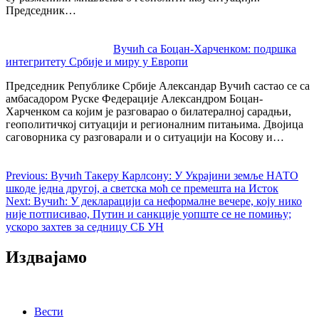
Председник…
Вучић са Боцан-Харченком: подршка
интегритету Србије и миру у Европи
Председник Републике Србије Александар Вучић састао се са
амбасадором Руске Федерације Александром Боцан-
Харченком са којим је разговарао о билатералној сарадњи,
геополитичкој ситуацији и регионалним питањима. Двојица
саговорника су разговарали и о ситуацији на Косову и…
Previous:
Вучић Такеру Карлсону: У Украјини земље НАТО
шкоде једна другој, а светска моћ се премешта на Исток
Next:
Вучић: У декларацији са неформалне вечере, коју нико
није потписивао, Путин и санкције уопште се не помињу;
ускоро захтев за седницу СБ УН
Издвајамо
Вести