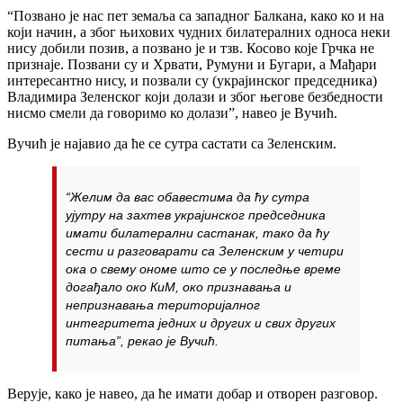
“Позвано је нас пет земаља са западног Балкана, како ко и на
који начин, а због њихових чудних билатералних односа неки
нису добили позив, а позвано је и тзв. Косово које Грчка не
признаје. Позвани су и Хрвати, Румуни и Бугари, а Мађари
интересантно нису, и позвали су (украјинског председника)
Владимира Зеленског који долази и због његове безбедности
нисмо смели да говоримо ко долази”, навео је Вучић.
Вучић је најавио да ће се сутра састати са Зеленским.
“Желим да вас обавестима да ћу сутра
ујутру на захтев украјинског председника
имати билатерални састанак, тако да ћу
сести и разговарати са Зеленским у четири
ока о свему ономе што се у последње време
догађало око КиМ, око признавања и
непризнавања територијалног
интегритета једних и других и свих других
питања”, рекао је Вучић.
Верује, како је навео, да ће имати добар и отворен разговор.