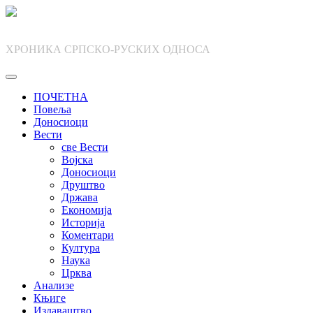
Skip
to
content
ХРОНИКА СРПСКО-РУСКИХ ОДНОСА
ПОЧЕТНА
Повеља
Доносиоци
Вести
све Вести
Војска
Доносиоци
Друштво
Држава
Економија
Историја
Коментари
Култура
Наука
Црква
Анализе
Књиге
Издаваштво