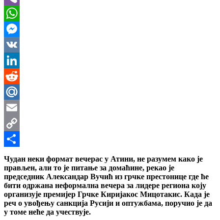
Viber
WhatsApp
Messenger
VK
LinkedIn
Reddit
Mail.Ru
Email
Copy
Link
Share
Чудан неки формат вечерас у Атини, не разумем како је
прављен, али то је питање за домаћине, рекао је
председник Александар Вучић из грчке престонице где ће
бити одржана неформална вечера за лидере региона коју
организује премијер Грчке Киријакос Мицотакис. Када је
реч о увођењу санкција Русији и оптужбама, поручио је да
у томе неће да учествује.