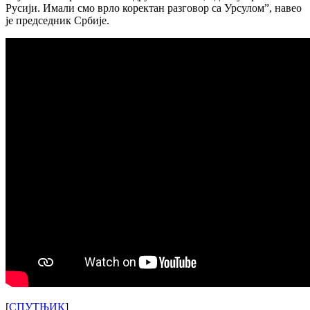
Русији. Имали смо врло коректан разговор са Урсулом”, навео
је председник Србије.
[
СПУТЊИК
]