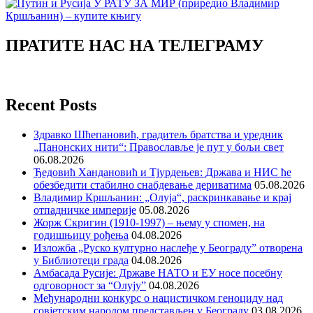
ПРАТИТЕ НАС НА ТЕЛЕГРАМУ
Recent Posts
Здравко Шћепановић, градитељ братства и уредник
„Панонских нити“: Православље је пут у бољи свет
06.08.2026
Ђедовић Хандановић и Тјурдењев: Држава и НИС ће
обезбедити стабилно снабдевање дериватима
05.08.2026
Владимир Кршљанин: „Олуја“, раскринкавање и крај
отпадничке империје
05.08.2026
Жорж Скригин (1910-1997) – њему у спомен, на
годишњицу рођења
04.08.2026
Изложба „Руско културно наслеђе у Београду” отворена
у Библиотеци града
04.08.2026
Амбасада Русије: Државе НАТО и ЕУ носе посебну
одговорност за “Олују”
04.08.2026
Међународни конкурс о нацистичком геноциду над
совјетским народом представљен у Београду
03.08.2026