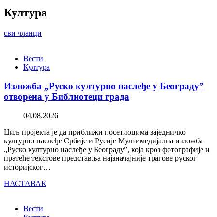
Култура
сви чланци
Вести
Култура
Изложба „Руско културно наслеђе у Београду”
отворена у Библиотеци града
04.08.2026
Циљ пројекта је да приближи посетиоцима заједничко
културно наслеђе Србије и Русије Мултимедијална изложба
„Руско културно наслеђе у Београду”, која кроз фотографије и
пратеће текстове представља најзначајније трагове руског
историјског…
НАСТАВАК
Вести