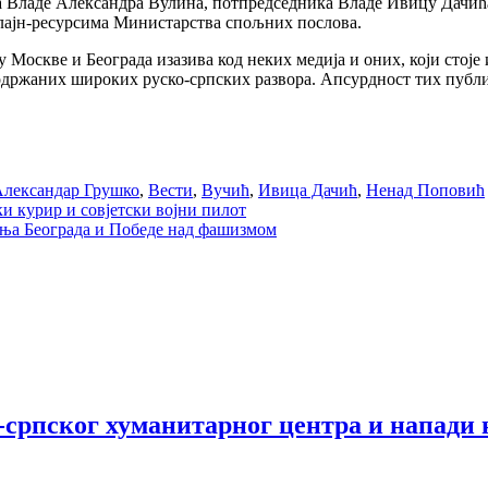
 Владе Александра Вулина, потпредседника Владе Ивицу Дачића
нлајн-ресурсима Министарства спољних послова.
 Москве и Београда изазива код неких медија и оних, који стоје 
држаних широких руско-српских развора. Апсурдност тих публик
лександар Грушко
,
Вести
,
Вучић
,
Ивица Дачић
,
Ненад Поповић
и курир и совјетски војни пилот
ња Београда и Победе над фашизмом
српског хуманитарног центра и напади 