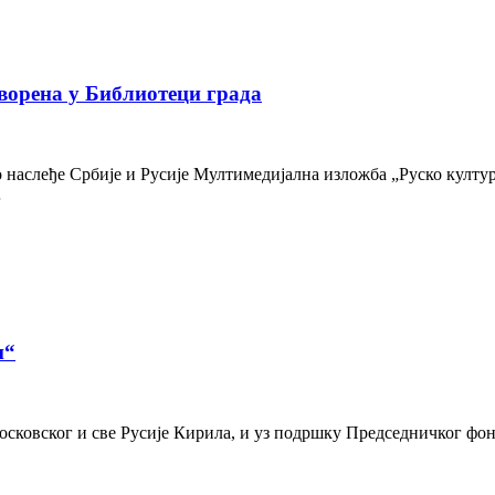
ворена у Библиотеци града
наслеђе Србије и Русије Мултимедијална изложба „Руско културн
…
и“
осковског и све Русије Кирила, и уз подршку Председничког фон