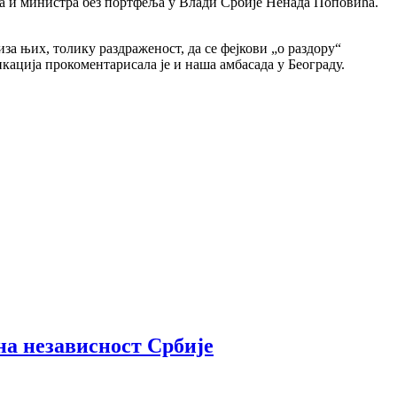
 и министра без портфеља у Влади Србије Ненада Поповића.
иза њих, толику раздраженост, да се фејкови „о раздору“
ација прокоментарисала је и наша амбасада у Београду.
на независност Србије