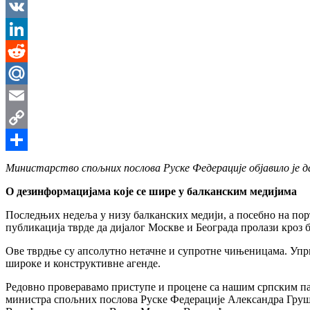
Messenger
VK
LinkedIn
Reddit
Mail.Ru
Email
Copy
Link
Share
Министарство спољних послова Руске Федерације објавило је 
О дезинформацијама које се шире у балканским медијима
Последњих недеља у низу балканских медији, а посебно на по
публикација тврде да дијалог Москве и Београда пролази кроз
Ове тврдње су апсолутно нетачне и супротне чињеницама. Упрко
широке и конструктивне агенде.
Редовно проверавамо приступе и процене са нашим српским пар
министра спољних послова Руске Федерације Александра Груш