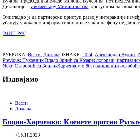
Вучића, председника Владе Милоша Вучевића, потпредседника
Детаљније –
у коментару Министарства
, доступном на свим о
Очигледно је да партнерски приступ развоју интеракције између
убацују у локално информативно поље чак и на фону недавно о
[
МИП РФ
]
РУБРИКА:
Вести
,
Држава
ОЗНАКЕ:
2024
,
Александар Вулин
,
А
Post
Previous:
Пуковник Владо Зрнић са Козаре: логораш, партизанск
Next:
Старовић са Боцан-Харченком о 80. годишњици ослобође
navigation
Издвајамо
Вести
Држава
Боцан-Харченко: Клевете против Руско-
<15.11.2023