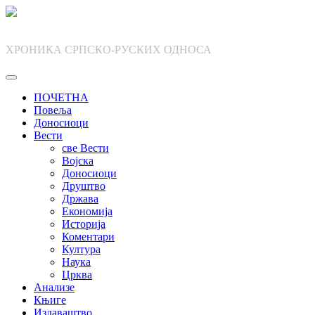
Skip
to
content
ХРОНИКА СРПСКО-РУСКИХ ОДНОСА
ПОЧЕТНА
Повеља
Доносиоци
Вести
све Вести
Војска
Доносиоци
Друштво
Држава
Економија
Историја
Коментари
Култура
Наука
Црква
Анализе
Књиге
Издаваштво