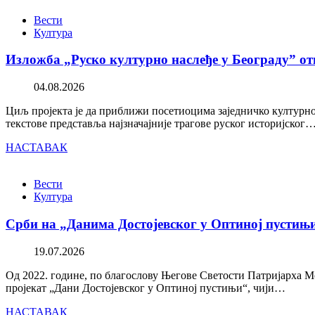
Вести
Култура
Изложба „Руско културно наслеђе у Београду” от
04.08.2026
Циљ пројекта је да приближи посетиоцима заједничко културно 
текстове представља најзначајније трагове руског историјског
НАСТАВАК
Вести
Култура
Срби на „Данима Достојевског у Оптиној пустињ
19.07.2026
Од 2022. године, по благослову Његове Светости Патријарха М
пројекат „Дани Достојевског у Оптиној пустињи“, чији…
НАСТАВАК