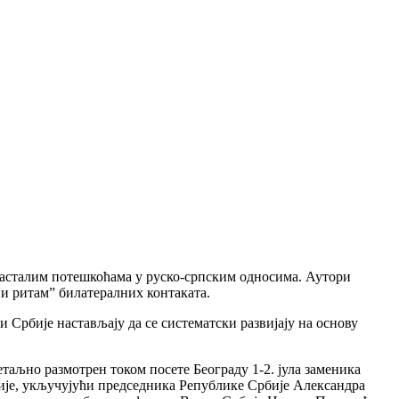
насталим потешкоћама у руско-српским односима. Аутори
 и ритам” билатералних контаката.
 Србије настављају да се систематски развијају на основу
таљно размотрен током посете Београду 1-2. јула заменика
ије, укључујући председника Републике Србије Александра