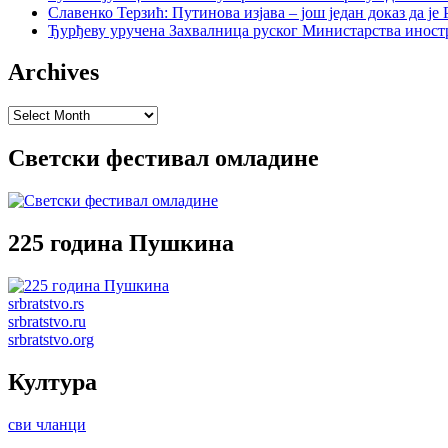
Славенко Терзић: Путинова изјава – још један доказ да ј
Ђурђеву уручена Захвалница руског Министарства иност
Archives
Archives
Светски фестивал омладине
225 година Пушкина
srbratstvo.rs
srbratstvo.ru
srbratstvo.org
Култура
сви чланци