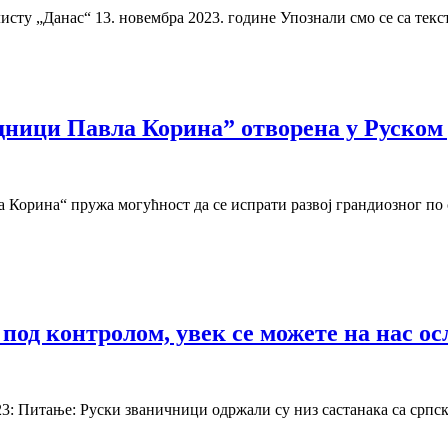
исту „Данас“ 13. новембра 2023. године Упознали смо се са тек
ници Павла Корина” отворена у Руском
Корина“ пружа могућност да се испрати развој грандиозног по
под контролом, увек се можете на нас о
23: Питање: Руски званичници одржали су низ састанака са срп