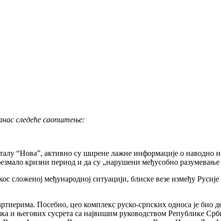
данас следеће саопштење:
рталу “Нова”, активно су ширене лажне информације о наводно 
 безмало кризни период и да су „нарушени међусобно разумевање
с сложеној међународној ситуацији, блиске везе између Русије и
тнерима. Посебно, цео комплекс руско-српских односа је био де
ка и његових сусрета са највишим руководством Републике Срб