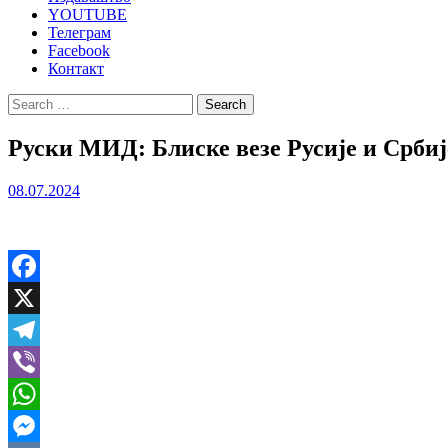
YOUTUBE
Телеграм
Facebook
Контакт
Search
for:
Руски МИД: Блиске везе Русије и Србиј
08.07.2024
Facebook
X
Telegram
Viber
WhatsApp