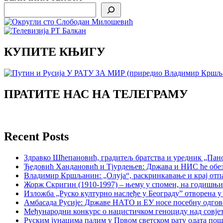
Search
КУПИТЕ КЊИГУ
ПРАТИТЕ НАС НА ТЕЛЕГРАМУ
Recent Posts
Здравко Шћепановић, градитељ братства и уредник „Пано
Ђедовић Хандановић и Тјурдењев: Држава и НИС ће обе
Владимир Кршљанин: „Олуја“, раскринкавање и крај отп
Жорж Скригин (1910-1997) – њему у спомен, на годишњ
Изложба „Руско културно наслеђе у Београду” отворена у
Амбасада Русије: Државе НАТО и ЕУ носе посебну одгов
Међународни конкурс о нацистичком геноциду над совје
Руским јунацима палим у Првом светском рату одата пош