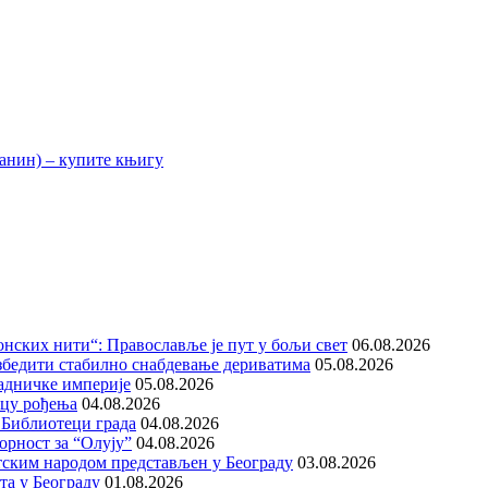
нских нити“: Православље је пут у бољи свет
06.08.2026
збедити стабилно снабдевање дериватима
05.08.2026
адничке империје
05.08.2026
ицу рођења
04.08.2026
 Библиотеци града
04.08.2026
орност за “Олују”
04.08.2026
тским народом представљен у Београду
03.08.2026
та у Београду
01.08.2026