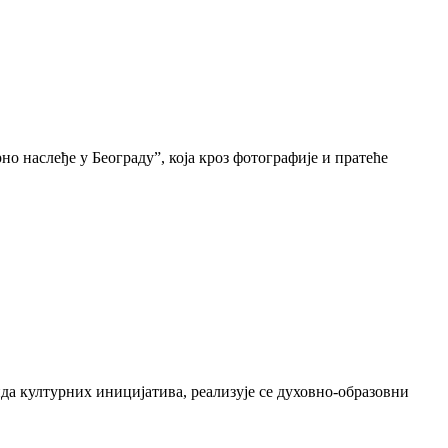
о наслеђе у Београду”, која кроз фотографије и пратеће
да културних иницијатива, реализује се духовно-образовни