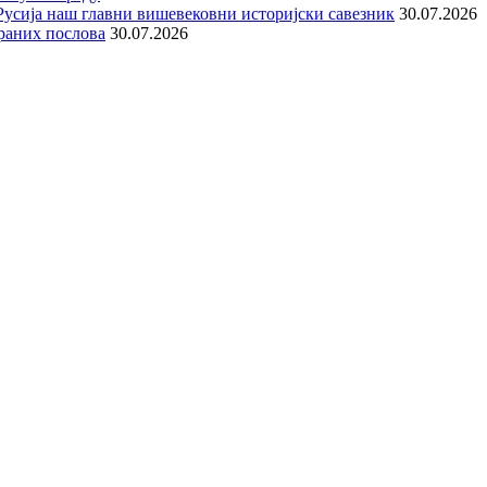
е Русија наш главни вишевековни историјски савезник
30.07.2026
раних послова
30.07.2026