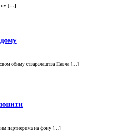
стом […]
 дому
 свом обиму стваралаштва Павла […]
слонити
ским партнерима на фону […]