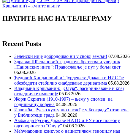
ПРАТИТЕ НАС НА ТЕЛЕГРАМУ
Recent Posts
Зеленски није добродошао ни у својој земљи!
07.08.2026
Здравко Шћепановић, градитељ братства и уредник
„Панонских нити“: Православље је пут у бољи свет
06.08.2026
Ђедовић Хандановић и Тјурдењев: Држава и НИС ће
обезбедити стабилно снабдевање дериватима
05.08.2026
Владимир Кршљанин: „Олуја“, раскринкавање и крај
отпадничке империје
05.08.2026
Жорж Скригин (1910-1997) – њему у спомен, на
годишњицу рођења
04.08.2026
Изложба „Руско културно наслеђе у Београду” отворена
у Библиотеци града
04.08.2026
Амбасада Русије: Државе НАТО и ЕУ носе посебну
одговорност за “Олују”
04.08.2026
Међународни конкурс о нацистичком геноциду над