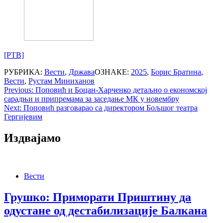
[РТВ]
РУБРИКА:
Вести
,
Држава
ОЗНАКЕ:
2025
,
Борис Братина
,
Вести
,
Рустам Миниханов
Post
Previous:
Поповић и Боцан-Харченко детаљно о економској
сарадњи и припремама за заседање МК у новембру
navigation
Next:
Поповић разговарао са директором Бољшог театра
Гергијевим
Издвајамо
Вести
Грушко: Приморати Приштину да
одустане од дестабилизације Балкана