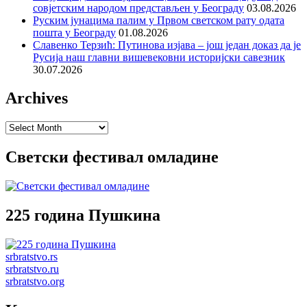
совјетским народом представљен у Београду
03.08.2026
Руским јунацима палим у Првом светском рату одата
пошта у Београду
01.08.2026
Славенко Терзић: Путинова изјава – још један доказ да је
Русија наш главни вишевековни историјски савезник
30.07.2026
Archives
Archives
Светски фестивал омладине
225 година Пушкина
srbratstvo.rs
srbratstvo.ru
srbratstvo.org