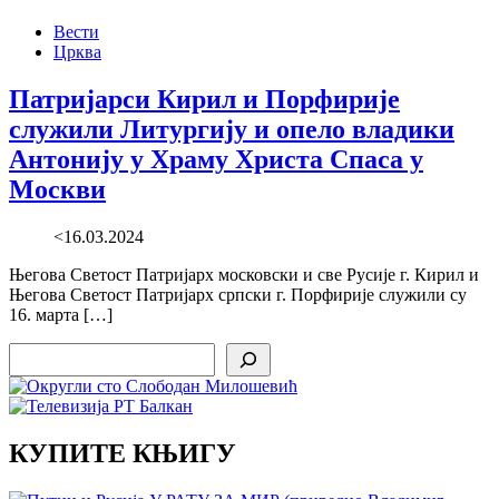
Вести
Црква
Патријарси Кирил и Порфирије
служили Литургију и опело владики
Антонију у Храму Христа Спаса у
Москви
<16.03.2024
Његова Светост Патријарх московски и све Русије г. Кирил и
Његова Светост Патријарх српски г. Порфирије служили су
16. марта […]
Search
КУПИТЕ КЊИГУ