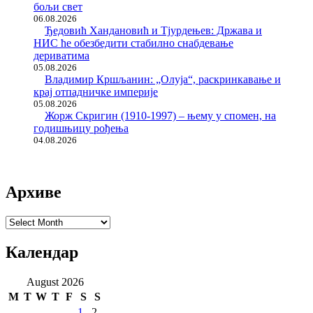
бољи свет
06.08.2026
Ђедовић Хандановић и Тјурдењев: Држава и
НИС ће обезбедити стабилно снабдевање
дериватима
05.08.2026
Владимир Кршљанин: „Олуја“, раскринкавање и
крај отпадничке империје
05.08.2026
Жорж Скригин (1910-1997) – њему у спомен, на
годишњицу рођења
04.08.2026
Архиве
Архиве
Календар
August 2026
M
T
W
T
F
S
S
1
2