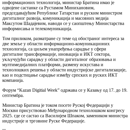
информационих технологија, министар Братина имао је
одвојене састанке са Рустамом Минихановим,
председавајућим Републике Татарстан и руским министром
дигиталног развоја, комуникација и масовних медија
Максутом Шадајевим, наводи се у саопштењу Министарства
информисања и телекомуникација.
Том приликом, разматране су теме од обостраног интереса за
две земље у области информационо-комуникационих
технологија, са циљем унапређења сарадње у сфери
дигиталне трансформације, иновација и ИКТ сектора,
укључујући сарадњу у области дигиталног образовања и
мултимедијалних платформи, размену искустава и
технолошких решења у области индустријске дигитализације,
као и подстицање сарадње између српских и руских ИКТ
компанија.
Форум “Kazan Digitial Week” одржава се у Казању од 17. до 19.
септембра.
Министар Братина је током посете Руској Федерацији у
Москви присуствовао Међународном технолошком конгресу
2025. где се састао са Василијем Шпаком, замеником министра
индустрије и трговине Руске Федерације.