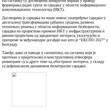
На састанку су договорени конкретни кораци у правцу
формирања радне групе за сарадњу у области информационо-
комуникационих технологија (ИКТ).
Договорена је сарадња на више нивоа: унапређење сарадње у
дигиталној трансформацији урбаних средина, размена
техничких решења у области информационе безбедности,
сарадња на пројектима примене ИКТ у инфраструктурним и
јавним пројектима од заједничког интереса, укључујући и
припреме за међународне догађаје као што је “ЕКСПО 2027” у
Београду.
Такође, како се наводи у саопштењу, на састанку који је
протекао у пријатељској и конструктивној атмосфери
разматране су и друге теме од обостраног интереса, у складу
са дефинисаном динамиком билатералне сарадње.