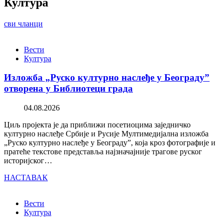
Култура
сви чланци
Вести
Култура
Изложба „Руско културно наслеђе у Београду”
отворена у Библиотеци града
04.08.2026
Циљ пројекта је да приближи посетиоцима заједничко
културно наслеђе Србије и Русије Мултимедијална изложба
„Руско културно наслеђе у Београду”, која кроз фотографије и
пратеће текстове представља најзначајније трагове руског
историјског…
НАСТАВАК
Вести
Култура