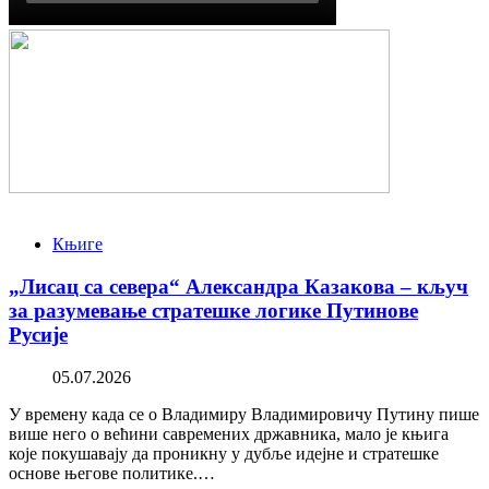
Књиге
„Лисац са севера“ Александра Казакова – кључ
за разумевање стратешке логике Путинове
Русије
05.07.2026
У времену када се о Владимиру Владимировичу Путину пише
више него о већини савремених државника, мало је књига
које покушавају да проникну у дубље идејне и стратешке
основе његове политике.…