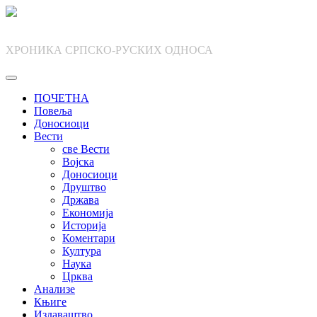
Skip
to
content
ХРОНИКА СРПСКО-РУСКИХ ОДНОСА
ПОЧЕТНА
Повеља
Доносиоци
Вести
све Вести
Војска
Доносиоци
Друштво
Држава
Економија
Историја
Коментари
Култура
Наука
Црква
Анализе
Књиге
Издаваштво