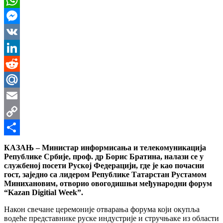
WhatsApp
Messenger
VK
LinkedIn
Reddit
Mail.Ru
Email
Copy
Link
Share
КАЗАЊ – Министар информисања и телекомуникација
Републике Србије, проф. др Борис Братина, налази се у
службеној посети Руској Федерацији, где је као почасни
гост, заједно са лидером Републике Татарстан Рустамом
Минихановим, отворио овогодишњи међународни форум
“Kazan Digitial Week”.
Након свечане церемоније отварања форума који окупља
водеће представнике руске индустрије и стручњаке из области