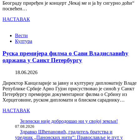
Београду приређен је концерт „Чекај ме и ја ћу сигурно доћи“
посвећен…
НАСТАВАК
Вести
Култура
Руска премијера филма о Сави Владиславићу
одржана у Санкт Петербургу
18.06.2026
Директор Канцеларије за јавну и културну дипломатију Владе
Републике Србије Арно Гујон присуствовао је синоћ у Санкт
Петербургу премијери документарног филма о Србину из
Херцеговине, руском дипломати и блиском сараднику…
НАСТАВАК
Зеленски није добродошао ни у својој земљи!
07.08.2026
Здравко Шћепановић, градитељ братства и
уредник „Панонских нити“: Православље је пут у