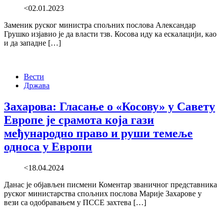
<02.01.2023
Заменик руског министра спољних послова Александар
Грушко изјавио је да власти тзв. Косова иду ка ескалацији, као
и да западне […]
Вести
Држава
Захарова: Гласање о «Косову» у Савету
Европе је срамота која гази
међународно право и руши темеље
односа у Европи
<18.04.2024
Данас је објављен писмени Коментар званичног представника
руског министарства спољних послова Марије Захарове у
вези са одобравањем у ПССЕ захтева […]