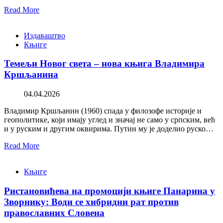
Read More
Издаваштво
Књиге
Темељи Новог света – нова књига Владимира
Кршљанина
04.04.2026
Владимир Кршљанин (1960) спада у филозофе историје и
геополитике, који имају углед и значај не само у српским, већ
и у руским и другим оквирима. Путин му је доделио руско…
Read More
Књиге
Ристановићева на промоцији књиге Панарина у
Зворнику: Води се хибридни рат против
православних Словена