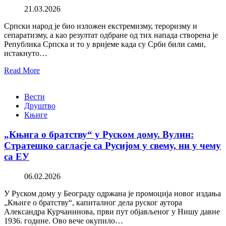
21.03.2026
Српски народ је био изложен екстремизму, тероризму и
сепаратизму, а као резултат одбране од тих напада створена је
Република Српска и то у вријеме када су Срби били сами,
истакнуто…
Read More
Вести
Друштво
Књиге
„Књига о братству“ у Руском дому. Вулин:
Стратешко сагласје са Русијом у свему, ни у чему
са ЕУ
06.02.2026
У Руском дому у Београду одржана је промоција новог издања
„Књиге о братству“, капиталног дела руског аутора
Александра Курчанинова, први пут објављеног у Нишу давне
1936. године. Ово вече окупило…