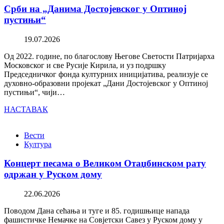
Срби на „Данима Достојевског у Оптиној
пустињи“
19.07.2026
Од 2022. године, по благослову Његове Светости Патријарха
Московског и све Русије Кирила, и уз подршку
Председничког фонда културних иницијатива, реализује се
духовно-образовни пројекат „Дани Достојевског у Оптиној
пустињи“, чији…
НАСТАВАК
Вести
Култура
Концерт песама о Великом Отаџбинском рату
одржан у Руском дому
22.06.2026
Поводом Дана сећања и туге и 85. годишњице напада
фашистичке Немачке на Совјетски Савез у Руском дому у