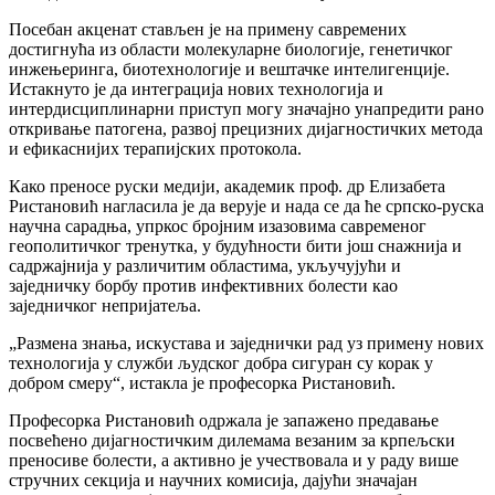
Посебан акценат стављен је на примену савремених
достигнућа из области молекуларне биологије, генетичког
инжењеринга, биотехнологије и вештачке интелигенције.
Истакнуто је да интеграција нових технологија и
интердисциплинарни приступ могу значајно унапредити рано
откривање патогена, развој прецизних дијагностичких метода
и ефикаснијих терапијских протокола.
Како преносе руски медији, академик проф. др Елизабета
Ристановић нагласила је да верује и нада се да ће српско-руска
научна сарадња, упркос бројним изазовима савременог
геополитичког тренутка, у будућности бити још снажнија и
садржајнија у различитим областима, укључујући и
заједничку борбу против инфективних болести као
заједничког непријатеља.
„Размена знања, искустава и заједнички рад уз примену нових
технологија у служби људског добра сигуран су корак у
добром смеру“, истакла је професорка Ристановић.
Професорка Ристановић одржала је запажено предавање
посвећено дијагностичким дилемама везаним за крпељски
преносиве болести, а активно је учествовала и у раду више
стручних секција и научних комисија, дајући значајан