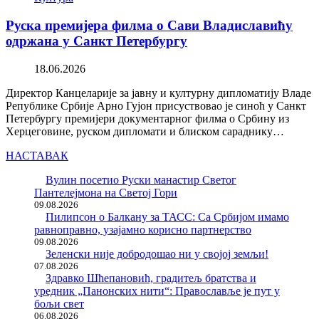
Руска премијера филма о Сави Владиславићу
одржана у Санкт Петербургу
18.06.2026
Директор Канцеларије за јавну и културну дипломатију Владе
Републике Србије Арно Гујон присуствовао је синоћ у Санкт
Петербургу премијери документарног филма о Србину из
Херцеговине, руском дипломати и блиском сараднику…
НАСТАВАК
Вулин посетио Руски манастир Светог
Пантелејмона на Светој Гори
09.08.2026
Пилипсон о Балкану за ТАСС: Са Србијом имамо
равноправно, узајамно корисно партнерство
09.08.2026
Зеленски није добродошао ни у својој земљи!
07.08.2026
Здравко Шћепановић, градитељ братства и
уредник „Панонских нити“: Православље је пут у
бољи свет
06.08.2026