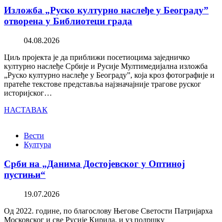
Изложба „Руско културно наслеђе у Београду”
отворена у Библиотеци града
04.08.2026
Циљ пројекта је да приближи посетиоцима заједничко
културно наслеђе Србије и Русије Мултимедијална изложба
„Руско културно наслеђе у Београду”, која кроз фотографије и
пратеће текстове представља најзначајније трагове руског
историјског…
НАСТАВАК
Вести
Култура
Срби на „Данима Достојевског у Оптиној
пустињи“
19.07.2026
Од 2022. године, по благослову Његове Светости Патријарха
Московског и све Русије Кирила, и уз подршку