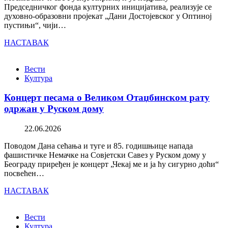
Председничког фонда културних иницијатива, реализује се
духовно-образовни пројекат „Дани Достојевског у Оптиној
пустињи“, чији…
НАСТАВАК
Вести
Култура
Концерт песама о Великом Отаџбинском рату
одржан у Руском дому
22.06.2026
Поводом Дана сећања и туге и 85. годишњице напада
фашистичке Немачке на Совјетски Савез у Руском дому у
Београду приређен је концерт „Чекај ме и ја ћу сигурно доћи“
посвећен…
НАСТАВАК
Вести
Култура