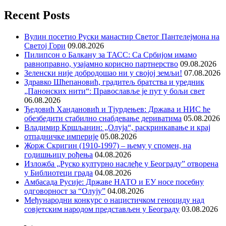
Recent Posts
Вулин посетио Руски манастир Светог Пантелејмона на
Светој Гори
09.08.2026
Пилипсон о Балкану за ТАСС: Са Србијом имамо
равноправно, узајамно корисно партнерство
09.08.2026
Зеленски није добродошао ни у својој земљи!
07.08.2026
Здравко Шћепановић, градитељ братства и уредник
„Панонских нити“: Православље је пут у бољи свет
06.08.2026
Ђедовић Хандановић и Тјурдењев: Држава и НИС ће
обезбедити стабилно снабдевање дериватима
05.08.2026
Владимир Кршљанин: „Олуја“, раскринкавање и крај
отпадничке империје
05.08.2026
Жорж Скригин (1910-1997) – њему у спомен, на
годишњицу рођења
04.08.2026
Изложба „Руско културно наслеђе у Београду” отворена
у Библиотеци града
04.08.2026
Амбасада Русије: Државе НАТО и ЕУ носе посебну
одговорност за “Олују”
04.08.2026
Међународни конкурс о нацистичком геноциду над
совјетским народом представљен у Београду
03.08.2026