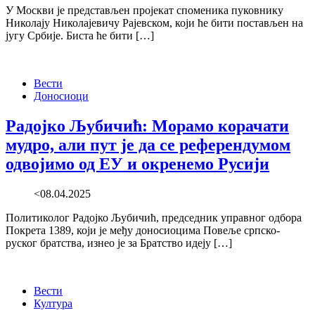
У Москви је представљен пројекат споменика пуковнику
Николају Николајевичу Рајевском, који ће бити постављен на
југу Србије. Биста ће бити […]
Вести
Доносиоци
Радојко Љубичић: Морамо корачати
мудро, али пут је да се референдумом
одвојимо од ЕУ и окренемо Русији
<08.04.2025
Политиколог Радојко Љубичић, председник управног одбора
Покрета 1389, који је међу доносиоцима Повеље српско-
руског братства, изнео је за Братство идеју […]
Вести
Култура