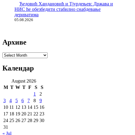
Ђедовић Хандановић и Тјурдењев: Држава и
НИС ће обезбедити стабилно снабдевање
дериватима
05.08.2026
Архиве
Архиве
Календар
August 2026
M
T
W
T
F
S
S
1
2
3
4
5
6
7
8
9
10
11
12
13
14
15
16
17
18
19
20
21
22
23
24
25
26
27
28
29
30
31
« Jul