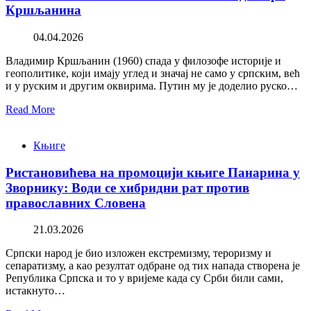
Кршљанина
04.04.2026
Владимир Кршљанин (1960) спада у филозофе историје и
геополитике, који имају углед и значај не само у српским, већ
и у руским и другим оквирима. Путин му је доделио руско…
Read More
Књиге
Ристановићева на промоцији књиге Панарина у
Зворнику: Води се хибридни рат против
православних Словена
21.03.2026
Српски народ је био изложен екстремизму, тероризму и
сепаратизму, а као резултат одбране од тих напада створена је
Република Српска и то у вријеме када су Срби били сами,
истакнуто…