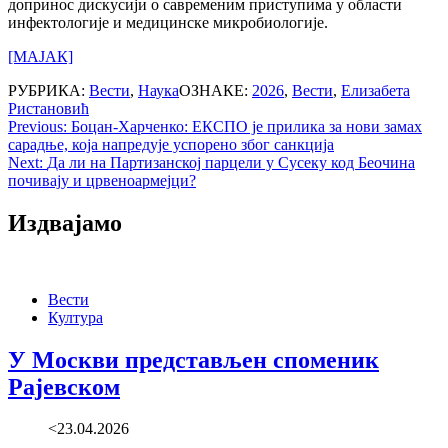
допринос дискусији о савременим приступима у области
инфектологије и медицинске микробиологије.
[МАЈАК]
РУБРИКА:
Вести
,
Наука
ОЗНАКЕ:
2026
,
Вести
,
Елизабета
Ристановић
Post
Previous:
Боцан-Харченко: ЕКСПО је прилика за нови замах
сарадње, која напредује успорено због санкција
navigation
Next:
Да ли на Партизанској парцели у Сусеку код Беочина
почивају и црвеноармејци?
Издвајамо
Вести
Култура
У Москви представљен споменик
Рајевском
<23.04.2026