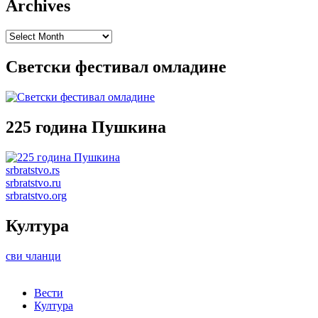
Archives
Archives
Светски фестивал омладине
225 година Пушкина
srbratstvo.rs
srbratstvo.ru
srbratstvo.org
Култура
сви чланци
Вести
Култура