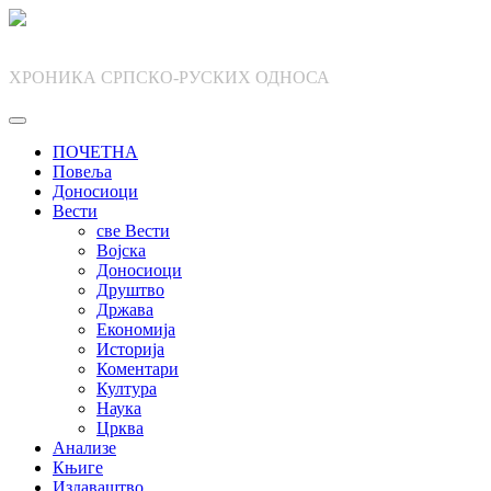
Skip
to
content
ХРОНИКА СРПСКО-РУСКИХ ОДНОСА
ПОЧЕТНА
Повеља
Доносиоци
Вести
све Вести
Војска
Доносиоци
Друштво
Држава
Економија
Историја
Коментари
Култура
Наука
Црква
Анализе
Књиге
Издаваштво