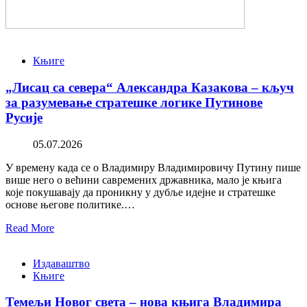
Књиге
„Лисац са севера“ Александра Казакова – кључ
за разумевање стратешке логике Путинове
Русије
05.07.2026
У времену када се о Владимиру Владимировичу Путину пише
више него о већини савремених државника, мало је књига
које покушавају да проникну у дубље идејне и стратешке
основе његове политике.…
Read More
Издаваштво
Књиге
Темељи Новог света – нова књига Владимира