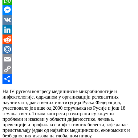
WhatsApp
Messenger
VK
LinkedIn
Reddit
Mail.Ru
Email
Copy
Link
Share
На IV руском конгресу медицинске микробиологије и
инфектологије, одржаном у организацији релевантних
научних и здравствених институција Руска Федерација,
учествовало је више од 2000 стручњака из Русије и још 18
земаља света. Током конгреса разматрани су кључни
проблеми и изазови у области дијагностике, лечења,
превенције и профилаксе инфективних болести, које данас
представљају један од највећих медицинских, економских и
безбедносних изазова на глобалном нивоу.