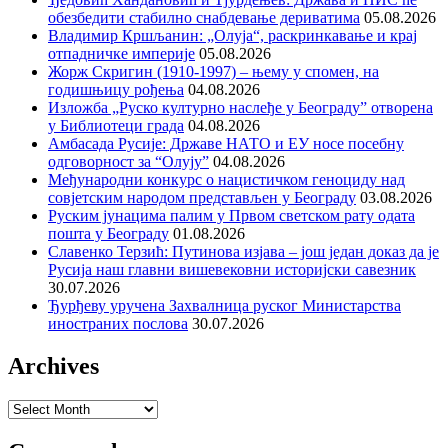
обезбедити стабилно снабдевање дериватима
05.08.2026
Владимир Кршљанин: „Олуја“, раскринкавање и крај
отпадничке империје
05.08.2026
Жорж Скригин (1910-1997) – њему у спомен, на
годишњицу рођења
04.08.2026
Изложба „Руско културно наслеђе у Београду” отворена
у Библиотеци града
04.08.2026
Амбасада Русије: Државе НАТО и ЕУ носе посебну
одговорност за “Олују”
04.08.2026
Међународни конкурс о нацистичком геноциду над
совјетским народом представљен у Београду
03.08.2026
Руским јунацима палим у Првом светском рату одата
пошта у Београду
01.08.2026
Славенко Терзић: Путинова изјава – још један доказ да је
Русија наш главни вишевековни историјски савезник
30.07.2026
Ђурђеву уручена Захвалница руског Министарства
иностраних послова
30.07.2026
Archives
Archives