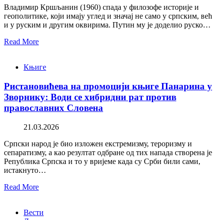
Владимир Кршљанин (1960) спада у филозофе историје и
геополитике, који имају углед и значај не само у српским, већ
и у руским и другим оквирима. Путин му је доделио руско…
Read More
Књиге
Ристановићева на промоцији књиге Панарина у
Зворнику: Води се хибридни рат против
православних Словена
21.03.2026
Српски народ је био изложен екстремизму, тероризму и
сепаратизму, а као резултат одбране од тих напада створена је
Република Српска и то у вријеме када су Срби били сами,
истакнуто…
Read More
Вести