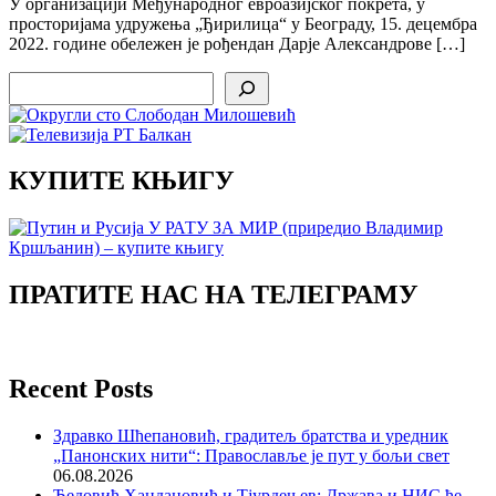
У организацији Међународног евроазијског покрета, у
просторијама удружења „Ђирилица“ у Београду, 15. децембра
2022. године обележен је рођендан Дарје Александрове […]
Search
КУПИТЕ КЊИГУ
ПРАТИТЕ НАС НА ТЕЛЕГРАМУ
Recent Posts
Здравко Шћепановић, градитељ братства и уредник
„Панонских нити“: Православље је пут у бољи свет
06.08.2026
Ђедовић Хандановић и Тјурдењев: Држава и НИС ће