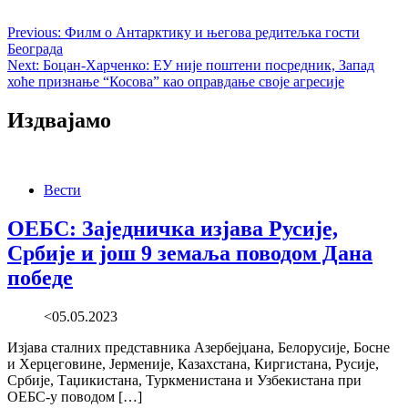
Previous:
Филм о Антарктику и његова редитељка гости
Београда
Next:
Боцан-Харченко: ЕУ није поштени посредник, Запад
хоће признање “Косова” као оправдање своје агресије
Издвајамо
Вести
ОЕБС: Заједничка изјава Русије,
Србије и још 9 земаља поводом Дана
победе
<05.05.2023
Изјава сталних представника Азербејџана, Белорусије, Босне
и Херцеговине, Јерменије, Казахстана, Киргистана, Русије,
Србије, Таџикистана, Туркменистана и Узбекистана при
ОЕБС-у поводом […]