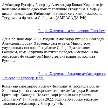
Амбасадор Русије у Београду Александар Боцан-Харченко је
полагањем цвећа одао почаст трагично страдалим 3. маја у
школи „Владислав Рибникар“ и уписао се у књигу жалости.
Тугујемо са братском Србијом. [АМБАСАДА РФ]
Боцан-Харченко са министром Гашићем
Дана 22. новембра 2022. године Амбасадор Русије у Београду
Александар Боцан-Харченко састао се са Министром
унутрашњих послова Републике Србије Братиславом
Гашићем, коме је уручио честитке поводом именовања на
одговорну функцију од Министра унутрашњих послова
Руске…
Боцан-Харченко: Западни амбасадори се
"не сећају" агресије 1999!
Коментар амбасадора Русије у Београду Александра Боцан-
Харченка у вези са ауторским текстом амбасадора Велике
Британије, Канаде и Пољске, који је објављен у листу
„Политика“ 17. новембра 2022. године Ауторске текстове
западних амбасадора у Београду већ…