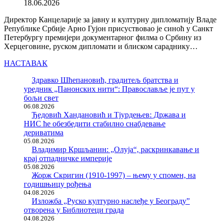
18.06.2026
Директор Канцеларије за јавну и културну дипломатију Владе
Републике Србије Арно Гујон присуствовао је синоћ у Санкт
Петербургу премијери документарног филма о Србину из
Херцеговине, руском дипломати и блиском сараднику…
НАСТАВАК
Здравко Шћепановић, градитељ братства и
уредник „Панонских нити“: Православље је пут у
бољи свет
06.08.2026
Ђедовић Хандановић и Тјурдењев: Држава и
НИС ће обезбедити стабилно снабдевање
дериватима
05.08.2026
Владимир Кршљанин: „Олуја“, раскринкавање и
крај отпадничке империје
05.08.2026
Жорж Скригин (1910-1997) – њему у спомен, на
годишњицу рођења
04.08.2026
Изложба „Руско културно наслеђе у Београду”
отворена у Библиотеци града
04.08.2026