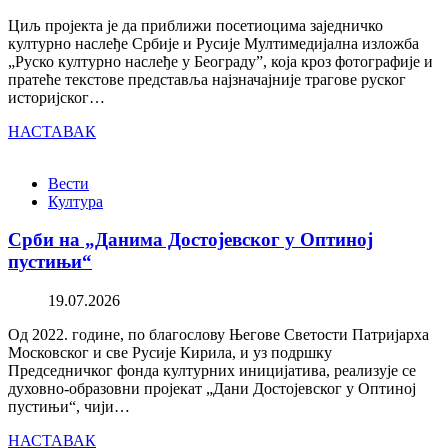
Циљ пројекта је да приближи посетиоцима заједничко
културно наслеђе Србије и Русије Мултимедијална изложба
„Руско културно наслеђе у Београду”, која кроз фотографије и
пратеће текстове представља најзначајније трагове руског
историјског…
НАСТАВАК
Вести
Култура
Срби на „Данима Достојевског у Оптиној
пустињи“
19.07.2026
Од 2022. године, по благослову Његове Светости Патријарха
Московског и све Русије Кирила, и уз подршку
Председничког фонда културних иницијатива, реализује се
духовно-образовни пројекат „Дани Достојевског у Оптиној
пустињи“, чији…
НАСТАВАК