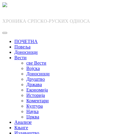
Skip
to
content
ХРОНИКА СРПСКО-РУСКИХ ОДНОСА
ПОЧЕТНА
Повеља
Доносиоци
Вести
све Вести
Војска
Доносиоци
Друштво
Држава
Економија
Историја
Коментари
Култура
Наука
Црква
Анализе
Књиге
Издаваштво