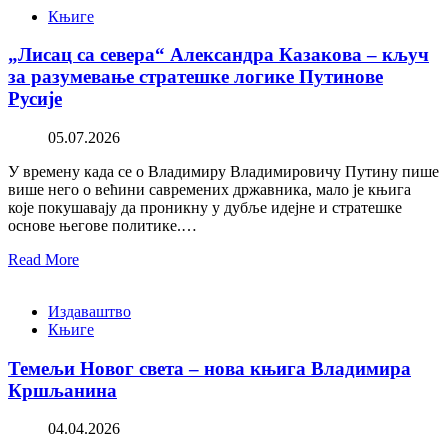
Књиге
„Лисац са севера“ Александра Казакова – кључ
за разумевање стратешке логике Путинове
Русије
05.07.2026
У времену када се о Владимиру Владимировичу Путину пише
више него о већини савремених државника, мало је књига
које покушавају да проникну у дубље идејне и стратешке
основе његове политике.…
Read More
Издаваштво
Књиге
Темељи Новог света – нова књига Владимира
Кршљанина
04.04.2026