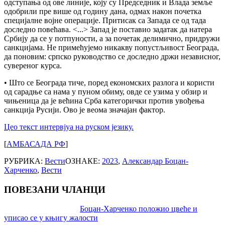
одступања од ове линије, коју су Председник и Влада земље
одобрили пре више од годину дана, одмах након почетка
специјалне војне операције. Притисак са Запада се од тада
доследно повећава. <...> Запад је поставио задатак да натера
Србију да се у потпуности, а за почетак делимично, придружи
санкцијама. Не примећујемо никакву попустљивост Београда,
да поновим: српско руководство се доследно држи независног,
сувереног курса.
• Што се Београда тиче, поред економских разлога и користи
од сарадње са нама у пуном обиму, овде се узима у обзир и
чињеница да је већина Срба категорички против увођења
санкција Русији. Ово је веома значајан фактор.
Цео текст интервјуа на руском језику.
[
АМБАСАДА РФ
]
РУБРИКА:
Вести
ОЗНАКЕ:
2023
,
Александар Боцан-
Харченко
,
Вести
ПОВЕЗАНИ ЧЛАНЦИ
Post
Боцан-Харченко положио цвеће и
уписао се у књигу жалости
navigation