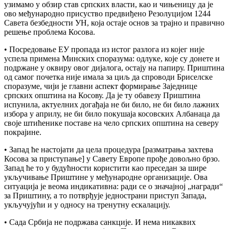
узимамо у обзир став српских власти, као и чињеницу да је
ово међународно присуство предвиђено Резолуцијом 1244
Савета безбедности УН, која остаје основ за трајно и правично
решење проблема Косова.
• Посредовање ЕУ пропада из истог разлога из којег није
успела примена Минских споразума: одлуке, које су донете и
подржане у оквиру овог дијалога, остају на папиру. Приштина
од самог почетка није имала за циљ да спроводи Бриселске
споразуме, чији је главни аспект формирање Заједнице
српских општина на Косову. Да је ту обавезу Приштина
испунила, актуелних догађаја не би било, не би било лажних
избора у априлу, не би било покушаја косовских Албанаца да
своје штићенике поставе на чело српских општина на северу
покрајине.
• Запад ће настојати да цела процедура [разматрања захтева
Косова за приступање] у Савету Европе прође довољно брзо.
Запад ће то у будућности користити као преседан за шире
укључивање Приштине у међународне организације. Ова
ситуација је веома индикативна: ради се о значајној „награди“
за Приштину, а то потврђује једнострани приступ Запада,
укључујући и у односу на тренутну ескалацију.
• Сада Србија не подржава санкције. И нема никаквих