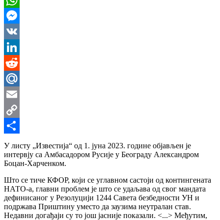
WhatsApp
Messenger
VK
LinkedIn
Reddit
Mail.Ru
Email
Copy
Link
Share
У листу „Известија“ од 1. јуна 2023. године објављен је
интервју са Амбасадором Русије у Београду Александром
Боцан-Харченком.
Што се тиче КФОР, који се углавном састоји од контингената
НАТО-а, главни проблем је што се удаљава од свог мандата
дефинисаног у Резолуцији 1244 Савета безбедности УН и
подржава Приштину уместо да заузима неутралан став.
Недавни догађаји су то још јасније показали. <...> Међутим,