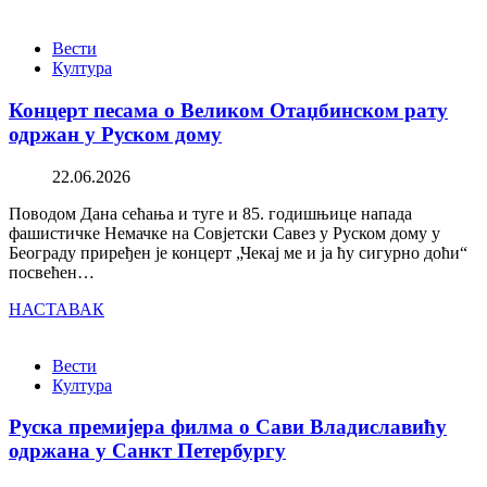
Вести
Култура
Концерт песама о Великом Отаџбинском рату
одржан у Руском дому
22.06.2026
Поводом Дана сећања и туге и 85. годишњице напада
фашистичке Немачке на Совјетски Савез у Руском дому у
Београду приређен је концерт „Чекај ме и ја ћу сигурно доћи“
посвећен…
НАСТАВАК
Вести
Култура
Руска премијера филма о Сави Владиславићу
одржана у Санкт Петербургу