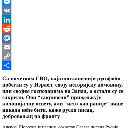
WhatsApp
Messenger
VK
LinkedIn
Reddit
Mail.Ru
Email
Copy
Link
Share
Са почетком СВО, најозлоглашенији русофоби
побегли су у Израел, своју историјску домовину,
или својим господарима на Запад, а остали су се
сакрили. Ови “сакривени” прижељкују
колонијалну освету, али “исто као раније” више
никада неће бити, каже руски писац,
добровољац на фронту
Алексеј Шорохов је песник, секретар Савеза писаца Русије,