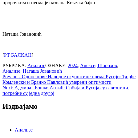
пророчким и песма је названа Козачка бајка.
Наташа Јовановић
[
РТ БАЛКАН
]
РУБРИКА:
Анализе
ОЗНАКЕ:
2024
,
Алексеј Шорохов
,
Анализе
,
Наташа Јовановић
Post
Previous:
Однос нове Народне скупштине према Русији: Ђорђе
Комленски и Бранко Павловић умерени оптимисти
navigation
Next:
Адмирал Бошко Антић: Србија и Русија су савезници,
потребне су једна другој
Издвајамо
Анализе