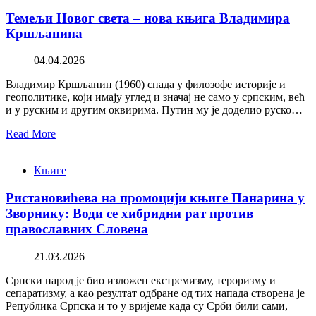
Темељи Новог света – нова књига Владимира
Кршљанина
04.04.2026
Владимир Кршљанин (1960) спада у филозофе историје и
геополитике, који имају углед и значај не само у српским, већ
и у руским и другим оквирима. Путин му је доделио руско…
Read More
Књиге
Ристановићева на промоцији књиге Панарина у
Зворнику: Води се хибридни рат против
православних Словена
21.03.2026
Српски народ је био изложен екстремизму, тероризму и
сепаратизму, а као резултат одбране од тих напада створена је
Република Српска и то у вријеме када су Срби били сами,