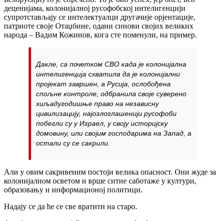
деценијама, колонијалној русофобској интелигенцији
супротстављају се интелектуалци другачије орјентације,
патриоте своје Отаџбине, одани синови својих великих
народа – Вадим Кожинов, кога сте поменули, на пример.
Дакле, са почетком СВО када је колонијална
интелигенција схватила да је колонијални
пројекат завршен, а Русија, ослобођена
спољне контроле, одбранила своје суверено
хиљадугодишње право на независну
цивилизацију, најозлоглашенији русофоби
побегли су у Израел, у своју историјску
домовину, или својим господарима на Запад, а
остали су се сакрили.
Али у овим сакривеним постоји велика опасност. Они жуде за
колонијалном осветом и врше ситне саботаже у култури,
образовању и информационој политици.
Надају се да ће се све вратити на старо.