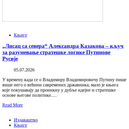
Књиге
„Лисац са севера“ Александра Казакова – кључ
за разумевање стратешке логике Путинове
Русије
05.07.2026
У времену када се о Владимиру Владимировичу Путину пише
више него о већини савремених државника, мало је књига
које покушавају да проникну у дубље идејне и стратешке
основе његове политике.…
Read More
Издаваштво
Књиге