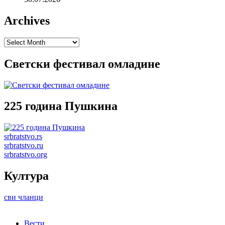
Archives
Archives
Светски фестивал омладине
225 година Пушкина
srbratstvo.rs
srbratstvo.ru
srbratstvo.org
Култура
сви чланци
Вести