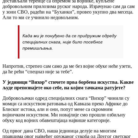
достављали теренце са опремом за војнике, купљене
добровољним прилозима руског народа. Израчунао сам да сам
у зони СВО, радећи на “Буханки”, провео укупно два месеца.
Али то ми се учинило недовољним.
Када ми је понуђено да се придружим одреду
специјалних снага, није било посебног
премишљања.
Напротив, стрепео сам само да ме без војне обуке неће узети,
да ће рећи “спецназ није за тебе”.
У јединици “Вихор” стичете прва борбена искуства. Какве
људе препознајете око себе, на којим тачкама ратујете?
Добровољачки одред специјалних снага “Вихор” чинили су
момци са искуством ратовања од Кавказа преко Африке до
Блиског истока, али и они, попут мене са скромним
војничким искуством. Ми новајлије смо прошли озбиљну
обуку код војних обавештајаца највише категорије.
Од првог дана СВО, наша јединица делује на многим
правцима овог највећег оружаног сукоба од Другог светског