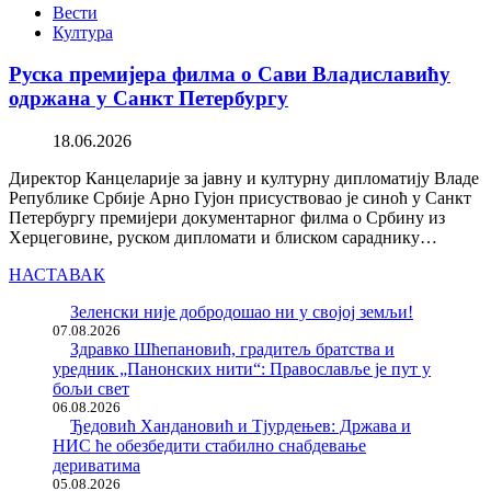
Вести
Култура
Руска премијера филма о Сави Владиславићу
одржана у Санкт Петербургу
18.06.2026
Директор Канцеларије за јавну и културну дипломатију Владе
Републике Србије Арно Гујон присуствовао је синоћ у Санкт
Петербургу премијери документарног филма о Србину из
Херцеговине, руском дипломати и блиском сараднику…
НАСТАВАК
Зеленски није добродошао ни у својој земљи!
07.08.2026
Здравко Шћепановић, градитељ братства и
уредник „Панонских нити“: Православље је пут у
бољи свет
06.08.2026
Ђедовић Хандановић и Тјурдењев: Држава и
НИС ће обезбедити стабилно снабдевање
дериватима
05.08.2026