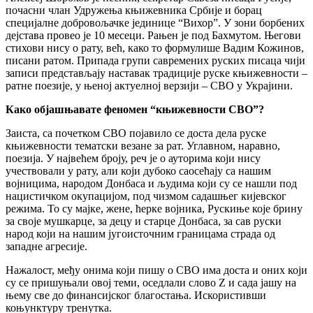
почасни члан Удружења књижевника Србије и борац
специјалне добровољачке јединице “Вихор”. У зони борбених
дејстава провео је 10 месеци. Рањен је под Бахмутом. Његови
стихови нису о рату, већ, како то формулише Вадим Кожинов,
писани ратом. Припада групи савремених руских писаца чији
записи представљају наставак традиције руске књижевности –
ратне поезије, у њеној актуелној верзији – СВО у Украјини.
Како објашњавате феномен “књижевности СВО”?
Заиста, са почетком СВО појавило се доста дела руске
књижевности тематски везане за рат. Углавном, наравно,
поезија. У највећем броју, реч је о ауторима који нису
учествовали у рату, али који дубоко саосећају са нашим
војницима, народом Донбаса и људима који су се нашли под
нацистичком окупацијом, под чизмом садашњег кијевског
режима. То су мајке, жене, ћерке војника, Рускиње које брину
за своје мушкарце, за децу и старце Донбаса, за сав руски
народ који на нашим југоисточним границама страда од
западне агресије.
Нажалост, међу онима који пишу о СВО има доста и оних који
су се пришуњали овој теми, оседлали слово Z и сада јашу на
њему све до финансијског благостања. Искористивши
коњунктуру тренутка.