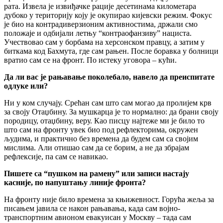
рата. Извела је извиђачке рације десетинама километара
дубоко у територију коју је окупирао кијевски режим. Фокус
је био на контрадиверзионим активностима, држали смо
положаје и одбијали летњу “контраофанзиву” нациста.
Учествовао сам у борбама на херсонском правцу, а затим у
биткама код Бахмута, где сам рањен. После боравка у болници
вратио сам се на фронт. По истеку уговора – кући.
Да ли вас је рањавање поколебало, навело да преиспитате
одлуке или?
Ни у ком случају. Срећан сам што сам могао да пролијем крв
за своју Отаџбину. За мушкарца је то нормално: да брани своју
породицу, отаџбину, веру. Као писцу најтеже ми је било то
што сам на фронту увек био под рефлекторима, окружен
људима, и практично без времена да будем сам са својим
мислима. Али отишао сам да се борим, а не да збрајам
рефлексије, па сам се навикао.
Пишете са “пушком на рамену” или записи настају
касније, по напуштању линије фронта?
На фронту није било времена за књижевност. Горућа жеља за
писањем јавила се након рањавања, када сам војно-
транспортним авионом евакуисан у Москву – тада сам