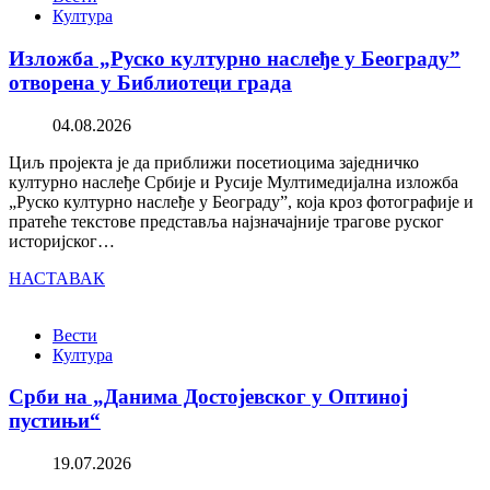
Култура
Изложба „Руско културно наслеђе у Београду”
отворена у Библиотеци града
04.08.2026
Циљ пројекта је да приближи посетиоцима заједничко
културно наслеђе Србије и Русије Мултимедијална изложба
„Руско културно наслеђе у Београду”, која кроз фотографије и
пратеће текстове представља најзначајније трагове руског
историјског…
НАСТАВАК
Вести
Култура
Срби на „Данима Достојевског у Оптиној
пустињи“
19.07.2026