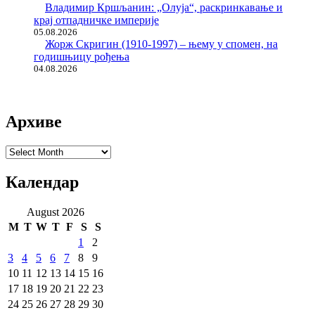
Владимир Кршљанин: „Олуја“, раскринкавање и
крај отпадничке империје
05.08.2026
Жорж Скригин (1910-1997) – њему у спомен, на
годишњицу рођења
04.08.2026
Архиве
Архиве
Календар
August 2026
M
T
W
T
F
S
S
1
2
3
4
5
6
7
8
9
10
11
12
13
14
15
16
17
18
19
20
21
22
23
24
25
26
27
28
29
30