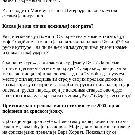
назвао “образованштином”.
Али сводити Москву и Санкт Петербург на ове кругове
сасвим је погрешно.
Какав је ваш лични доживљај овог рата?
Рат је за мене суд Божији. Суд времена у коме живимо; суд
моје Отаџбине – колика је њена тежина на ваги Божијој? Суд
руске културе – да ли ће њен хиљадугодишњи угаони камен
издржати овај ударац?
Суд наше вере – да ли заиста верујемо у Бога? Да ли смо
спремни да идемо за њим до краја? И, наравно, ово је суд за
мене као писца војника, човека – да ли ћу моћи да заузмем
место у хиљадугодишњим строју својих предака: донских
козака који су се борили за отаџбину, руских писаца који су је
опевали, руског народа који је вековима стварао ово чудо:
“шестина земље, са крaтким именом „Русь” (Сергеј Јесењин)?
Пре енглеског превода, ваши стихови су се 2005. прво
појавили на српском језику.
Србија је моја прва љубав. Иако сам у вашој земљи био само
једанпут, памтићу је цео живот. Моје давно написане стихове
на српски језик превела је Вера Хорват. Показали су се