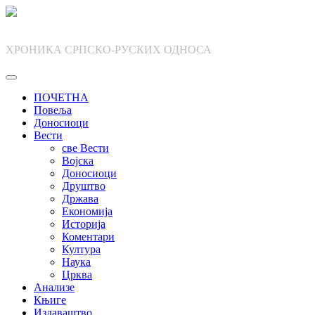
Skip
to
content
ХРОНИКА СРПСКО-РУСКИХ ОДНОСА
ПОЧЕТНА
Повеља
Доносиоци
Вести
све Вести
Војска
Доносиоци
Друштво
Држава
Економија
Историја
Коментари
Култура
Наука
Црква
Анализе
Књиге
Издаваштво