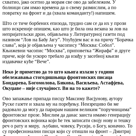
схватио, јако осетио да морам све ово да забележим. У
болници сам имао времена да о свему размислим, а по
повратку на фронт и да (хвала команданту!) напишем.
Што се тиче борбених епизода, трудио сам се да их у прози
што искреније опишем, као што је била она везана за лов на
непријатељски дрон, објављена у Литературној газети под
називом “Лов на Бабу Јагу”. Упућујем вас и на причу “Борачка
слава”, која је објављена у часопису “Москва: Собол”.
Књижевни часопис “Москва”, приповетка “Жирафа” и друге
приче, које би ускоро требало да изађу у засебној књизи
издавачке куће “Вече”.
Неко је приметио да то што књига излази у години
обележавања стогодишњица фронтовских писаца
Бондарева, Богомолова, Бикова, Васиљева, Астафјева,
Окуџаве – није случајност. Ви на то кажете?
Ово запажање припада писцу Максиму Васјунову, аутору
Руске газете и хвала му на поређењу. Неизрециво би ме
радовало да могу да парирам нашим великим “поручницима”
фронтовске прозе. Мислим да данас заиста имамо генерацију
фронтовских војника који ће тек записати своју нову и тешку
реч о рату и миру, љубави, човеку, Русији, о Богу, коначно. То
су професионални писци који су отишли ​​на фронт – Дмитриј