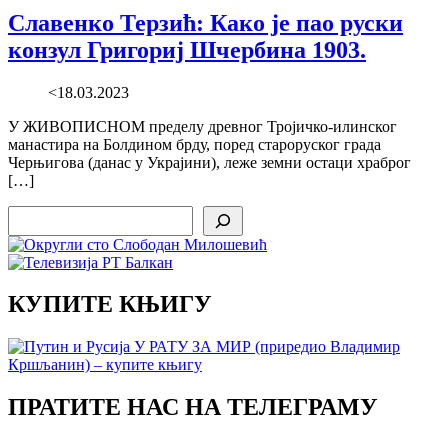
Славенко Терзић: Како је пао руски
конзул Григориј Шчербина 1903.
<18.03.2023
У ЖИВОПИСНОМ пределу древног Тројичко-илинског
манастира на Болдином брду, поред староруског града
Черњигова (данас у Украјини), леже земни остаци храброг
[…]
Search
КУПИТЕ КЊИГУ
ПРАТИТЕ НАС НА ТЕЛЕГРАМУ