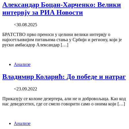
Александар Боцан-Харченко: Велики
интервју за РИА Новости
<30.08.2025
БРАТСТВО прво преноси у целини велики интервју о
најосетљивијим питањима стања у Србији и региону, који је
руски амбасадор Александар […]
Анализе
Владимир Коларић: До победе и натраг
<23.09.2022
Приказују се колоне дезертера, али не и добровољаца. Као код
нас деведесетих, где се смело говорити само о онима који […]
Анализе