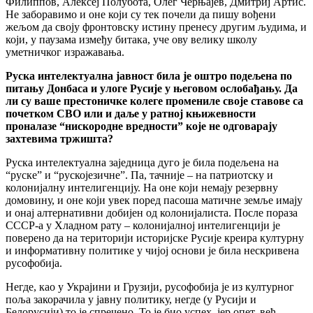
Филиппов, Алексеј Полубота, Олег Черњајев, Дмитриј Артис.
Не заборавимо и оне који су тек почели да пишу вођени
жељом да своју фронтовску истину пренесу другим људима, и
који, у паузама између битака, уче ову велику школу
уметничког изражавања.
Руска интелектуална јавност била је оштро подељена по
питању Донбаса и улоге Русије у његовом ослобађању. Да
ли су ваше престоничке колеге промениле своје ставове са
почетком СВО или и даље у ратној књижевности
проналазе “нискородне вредности” које не одговарају
захтевима тржишта?
Руска интелектуална заједница дуго је била подељена на
“руске” и “рускојезичне”. Па, тачније – на патриотску и
колонијалну интелигенцију. На оне који немају резервну
домовину, и оне који увек поред пасоша матичне земље имају
и онај алтернативни добијен од колонијалиста. После пораза
СССР-а у Хладном рату – колонијалној интелигенцији је
поверено да на територији историјске Русије креира културну
и информативну политике у чијој основи је била нескривена
русофобија.
Негде, као у Украјини и Грузији, русофобија је из културног
поља закорачила у јавну политику, негде (у Русији и
Белорусији) то је спречено. То је био успех, јер опет, већ