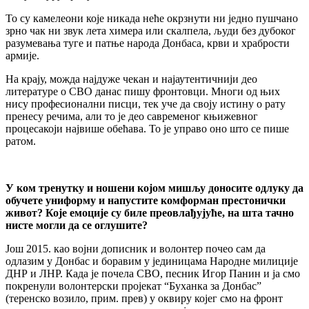
То су камелеони које никада неће окрзнути ни једно пушчано
зрно чак ни звук лета химера или скалпела, људи без дубоког
разумевања туге и патње народа Донбаса, крви и храбрости
армије.
На крају, можда најдуже чекан и најаутентичнији део
литературе о СВО данас пишу фронтовци. Многи од њих
нису професионални писци, тек уче да своју истину о рату
пренесу речима, али то је део савременог књижевног
процесакоји највише обећава. То је управо оно што се пише
ратом.
У ком тренутку и ношени којом мишљу доносите одлуку да
обучете униформу и напустите комформан престонички
живот? Које емоције су биле преовлађујуће, на шта тачно
нисте могли да се оглушите?
Још 2015. као војни дописник и волонтер почео сам да
одлазим у Донбас и боравим у јединицама Народне милиције
ДНР и ЛНР. Када је почела СВО, песник Игор Панин и ја смо
покренули волонтерски пројекат “Буханка за Донбас”
(теренско возило, прим. прев) у оквиру којег смо на фронт