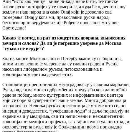
Али “исто као раније” више никада неће бити, тектонске
плоче руске историје су се помериле, а куда ће одвести нашу
земљу и наш народ зна само Онај који је дозволио ова
померања. Онај у кога ми, православни руски народ,
беспоговорно верујемо и чије Рођење прослављамо у ове
Свете дане!
Какав је поглед на рат из коцертних дворана, књижевних
вечери и салона? Да ли је погрешно уверење да Москва
“сузама не верује”?
Знате, многи Московљани и Петербуржани су се борили са
мном и погрешно је уверење да су главни градови Русије
насељени либералном руљом, петоколонашима и
колонијалном елитом деведесетих.
Становници престоничких мегаградова су углавном марљиви
Руси, овде има много одбрамбених предузећа која даноноћно
раде за победу, много културних и информативних центара
који се боре за суверенитет наше земље. Много добровољаца
и волонтера. Невоља руских престоница је у томе што се, по
инерцији деведесетих, “јучерашњи људи” и даље појављују на
екранима и у медијима, сви ти неписмени и некомпетентни
колонијални медијски пројекти, сав тај интелектуални отпад и
околокултурна руља коју је Солжењицин веома прикладно