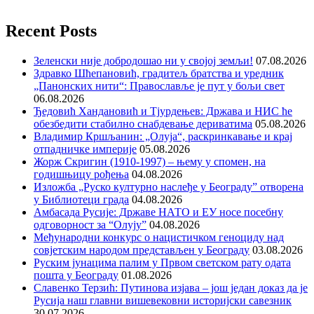
Recent Posts
Зеленски није добродошао ни у својој земљи!
07.08.2026
Здравко Шћепановић, градитељ братства и уредник
„Панонских нити“: Православље је пут у бољи свет
06.08.2026
Ђедовић Хандановић и Тјурдењев: Држава и НИС ће
обезбедити стабилно снабдевање дериватима
05.08.2026
Владимир Кршљанин: „Олуја“, раскринкавање и крај
отпадничке империје
05.08.2026
Жорж Скригин (1910-1997) – њему у спомен, на
годишњицу рођења
04.08.2026
Изложба „Руско културно наслеђе у Београду” отворена
у Библиотеци града
04.08.2026
Амбасада Русије: Државе НАТО и ЕУ носе посебну
одговорност за “Олују”
04.08.2026
Међународни конкурс о нацистичком геноциду над
совјетским народом представљен у Београду
03.08.2026
Руским јунацима палим у Првом светском рату одата
пошта у Београду
01.08.2026
Славенко Терзић: Путинова изјава – још један доказ да је
Русија наш главни вишевековни историјски савезник
30.07.2026