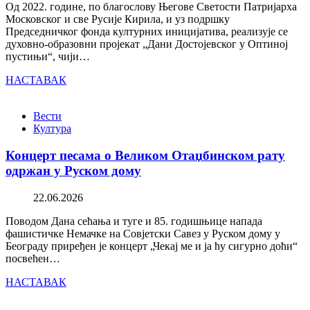
Од 2022. године, по благослову Његове Светости Патријарха
Московског и све Русије Кирила, и уз подршку
Председничког фонда културних иницијатива, реализује се
духовно-образовни пројекат „Дани Достојевског у Оптиној
пустињи“, чији…
НАСТАВАК
Вести
Култура
Концерт песама о Великом Отаџбинском рату
одржан у Руском дому
22.06.2026
Поводом Дана сећања и туге и 85. годишњице напада
фашистичке Немачке на Совјетски Савез у Руском дому у
Београду приређен је концерт „Чекај ме и ја ћу сигурно доћи“
посвећен…
НАСТАВАК