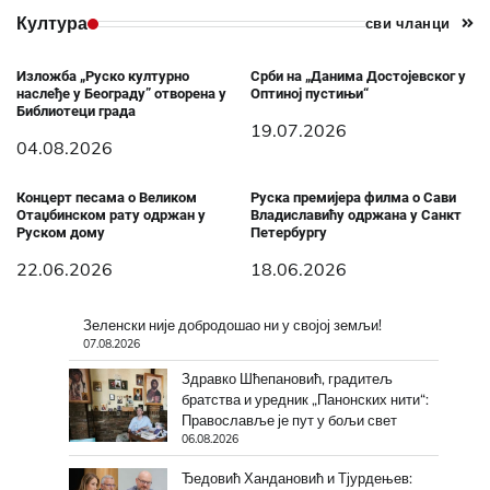
Култура
сви чланци
Изложба „Руско културно
Срби на „Данима Достојевског у
наслеђе у Београду” отворена у
Оптиној пустињи“
Библиотеци града
19.07.2026
04.08.2026
Концерт песама о Великом
Руска премијера филма о Сави
Отаџбинском рату одржан у
Владиславићу одржана у Санкт
Руском дому
Петербургу
22.06.2026
18.06.2026
Зеленски није добродошао ни у својој земљи!
07.08.2026
Здравко Шћепановић, градитељ
братства и уредник „Панонских нити“:
Православље је пут у бољи свет
06.08.2026
Ђедовић Хандановић и Тјурдењев: