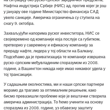
Нафтна индустрија Србије (НИС) ад, против којег је још
у јануару ове године Министарство финансија САД
увело санкције. Америчка ограничења су ступила на
снагу 9. октобра.
Захваљујући напорима руског инвеститора, НИС се
својевремено од компаније која послује са губитком,
претворио у савремену и ефикасну компанију за
прераду нафте, лидера у тој области на Балкану.
Подсећамо да је приватизација те компаније извршена
руско-српским међувладиним споразумом из 2008.
године, а Вашингтон никада није имао никаквог удела у
тој трансакцији.
У садашњим околностима, ми и наши српски партнери
морамо да трагамо за оптималним решењем, како
бисмо превазишли проблеме које је вештачки створила
америчка администрација. То ћемо учинити на основу
споразума из 2008. године, уз обавезну заштиту