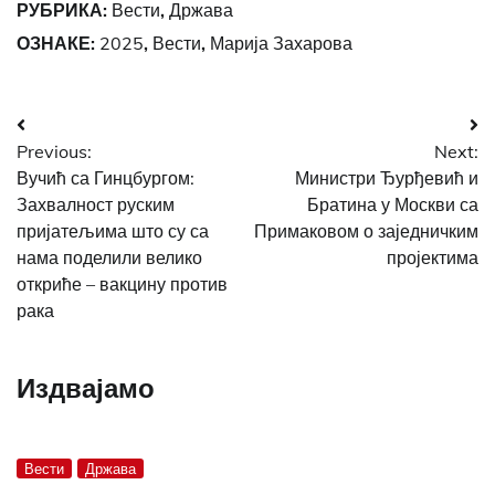
РУБРИКА:
Вести
,
Држава
ОЗНАКЕ:
2025
,
Вести
,
Марија Захарова
Post
Previous:
Next:
navigation
Вучић са Гинцбургом:
Министри Ђурђевић и
Захвалност руским
Братина у Москви са
пријатељима што су са
Примаковом о заједничким
нама поделили велико
пројектима
откриће – вакцину против
рака
Издвајамо
Вести
Држава