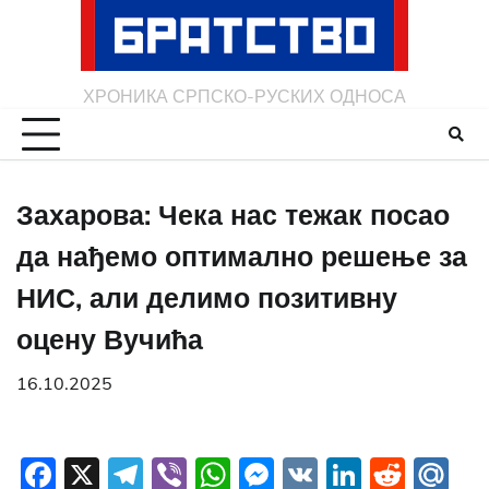
Skip
to
content
ХРОНИКА СРПСКО-РУСКИХ ОДНОСА
Захарова: Чека нас тежак посао
да нађемо оптимално решење за
НИС, али делимо позитивну
оцену Вучића
16.10.2025
Facebook
X
Telegram
Viber
WhatsApp
Messenger
VK
LinkedI
Redd
Ma