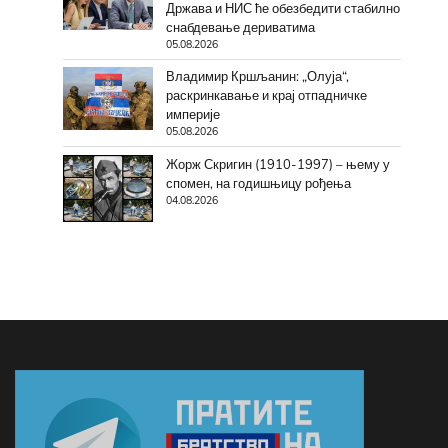
Држава и НИС ће обезбедити стабилно
снабдевање дериватима
05.08.2026
Владимир Кршљанин: „Олуја“,
раскринкавање и крај отпадничке
империје
05.08.2026
Жорж Скригин (1910-1997) – њему у
спомен, на годишњицу рођења
04.08.2026