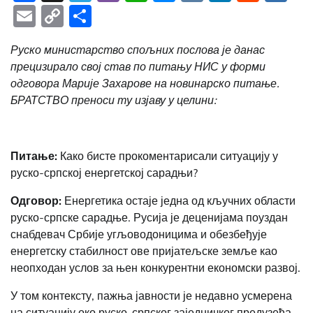
Email
Copy
Share
Link
Руско министарство спољних послова је данас
прецизирало свој став по питању НИС у форми
одговора Марије Захарове на новинарско питање.
БРАТСТВО преноси ту изјаву у целини:
Питање:
Како бисте прокоментарисали ситуацију у
руско-српској енергетској сарадњи?
Одговор:
Енергетика остаје једна од кључних области
руско-српске сарадње. Русија је деценијама поуздан
снабдевач Србије угљоводоницима и обезбеђује
енергетску стабилност ове пријатељске земље као
неопходан услов за њен конкурентни економски развој.
У том контексту, пажња јавности је недавно усмерена
на ситуацију око руско-српског заједничког предузећа,