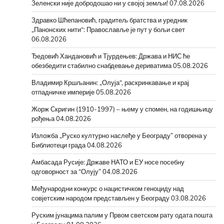
Зеленски није добродошао ни у својој земљи!
07.08.2026
Здравко Шћепановић, градитељ братства и уредник
„Панонских нити“: Православље је пут у бољи свет
06.08.2026
Ђедовић Хандановић и Тјурдењев: Држава и НИС ће
обезбедити стабилно снабдевање дериватима
05.08.2026
Владимир Кршљанин: „Олуја“, раскринкавање и крај
отпадничке империје
05.08.2026
Жорж Скригин (1910-1997) – њему у спомен, на годишњицу
рођења
04.08.2026
Изложба „Руско културно наслеђе у Београду” отворена у
Библиотеци града
04.08.2026
Амбасада Русије: Државе НАТО и ЕУ носе посебну
одговорност за “Олују”
04.08.2026
Међународни конкурс о нацистичком геноциду над
совјетским народом представљен у Београду
03.08.2026
Руским јунацима палим у Првом светском рату одата пошта