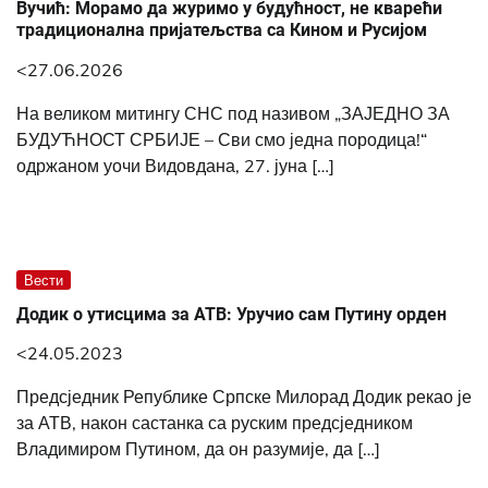
Вучић: Морамо да журимо у будућност, не кварећи
традиционална пријатељства са Кином и Русијом
<27.06.2026
На великом митингу СНС под називом „ЗАЈЕДНО ЗА
БУДУЋНОСТ СРБИЈЕ – Сви смо једна породица!“
одржаном уочи Видовдана, 27. јуна […]
Вести
Додик о утисцима за АТВ: Уручио сам Путину орден
<24.05.2023
Предсједник Републике Српске Милорад Додик рекао је
за АТВ, након састанка са руским предсједником
Владимиром Путином, да он разумије, да […]