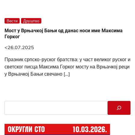
Вести
Друштво
Мост у Врњачкој Бањи од данас носи име Максима
Горког
<26.07.2025
Празник српско-руског братства: у част великог руског и
светског писца Максима Горког мосту на Врњачкој реци
у Врњачкој Бањи свечано […]
Search