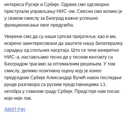
интереса Русије и Србије. Одувек смо одговорно
приступали управљању НИС-ом. Свесни смо колико је
у сваком смислу за Београд важно успешно
функционисање овог предузећа.
Уверени смо да су наши српски пријатељи, као и ми,
искрено заинтересовани да заштите нашу билатералну
сарадњу од спољних насртаја. Што се тиче конкретно
НИС-а, настављамо тесно да у тесном контакту са
Београдом трагамо за оптималним решењем. У том
смислу, делимо позитивну оцену коју је изнео
председник Србије Александар Вучић након последње
рунде разговора са руским представницима 13.
октобра у главном граду Србије. Предстоји нам посао
који није лак.
[МИП РФ]