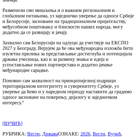
Разменили смо мишљења и о важним регионалним и
глобалним питањима, уз заједничко уверење да односи Србије
и Белорусије, засновани на традиционалном пријатељству,
међусобном поштовању и блискости наших народа, могу
додатно да се развијају и јачају.
Захвалио сам Белорусији на одлуци да учествује на ЕКСПО
2027 у Београду. Верујем да ће ова међународна изложба бити
изузетна прилика за представљање достигнућа и потенцијала
држава учесница, као и за размену знања и идеја и
успостављање нових партнерстава и додатно јачање
међународне сарадње.
Поновио сам захвалност на принципијелној подршци
територијалном интегритету и суверенитету Србије, уз
уверење да ћемо и у наредном периоду наставити да градимо
односе засноване на поверењу, дијалогу и заједничком
интересу.“
[ВУЧИЋ]
РУБРИКА:
Вести
,
Држава
ОЗНАКЕ:
2026
,
Вести
,
Вучић
,