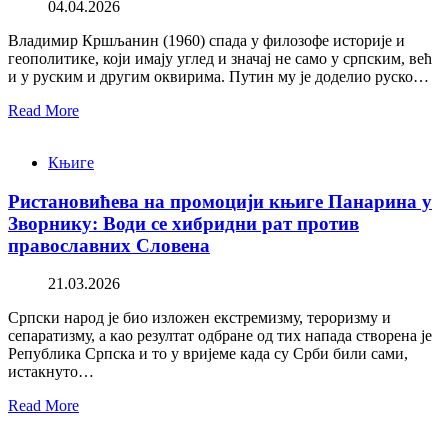
04.04.2026
Владимир Кршљанин (1960) спада у филозофе историје и
геополитике, који имају углед и значај не само у српским, већ
и у руским и другим оквирима. Путин му је доделио руско…
Read More
Књиге
Ристановићева на промоцији књиге Панарина у
Зворнику: Води се хибридни рат против
православних Словена
21.03.2026
Српски народ је био изложен екстремизму, тероризму и
сепаратизму, а као резултат одбране од тих напада створена је
Република Српска и то у вријеме када су Срби били сами,
истакнуто…
Read More