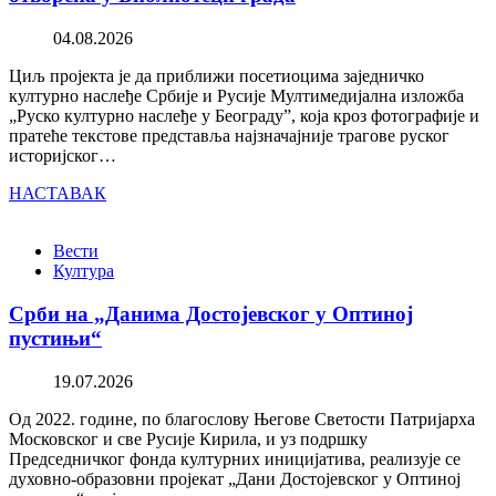
04.08.2026
Циљ пројекта је да приближи посетиоцима заједничко
културно наслеђе Србије и Русије Мултимедијална изложба
„Руско културно наслеђе у Београду”, која кроз фотографије и
пратеће текстове представља најзначајније трагове руског
историјског…
НАСТАВАК
Вести
Култура
Срби на „Данима Достојевског у Оптиној
пустињи“
19.07.2026
Од 2022. године, по благослову Његове Светости Патријарха
Московског и све Русије Кирила, и уз подршку
Председничког фонда културних иницијатива, реализује се
духовно-образовни пројекат „Дани Достојевског у Оптиној