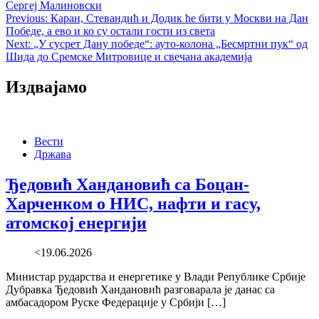
Сергеј Малиновски
Post
Previous:
Каран, Стевандић и Додик ће бити у Москви на Дан
Победе, а ево и ко су остали гости из света
navigation
Next:
„У сусрет Дану победе“: ауто-колона „Бесмртни пук“ од
Шида до Сремске Митровице и свечана академија
Издвајамо
Вести
Држава
Ђедовић Хандановић са Боцан-
Харченком о НИС, нафти и гасу,
атомској енергији
<19.06.2026
Министар рударства и енергетике у Влади Републике Србије
Дубравка Ђедовић Хандановић разговарала је данас са
амбасадором Руске Федерације у Србији […]