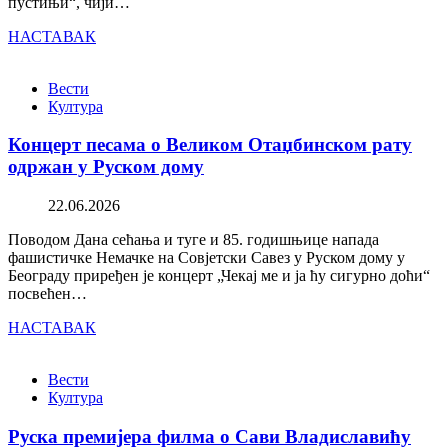
пустињи“, чији…
НАСТАВАК
Вести
Култура
Концерт песама о Великом Отаџбинском рату
одржан у Руском дому
22.06.2026
Поводом Дана сећања и туге и 85. годишњице напада
фашистичке Немачке на Совјетски Савез у Руском дому у
Београду приређен је концерт „Чекај ме и ја ћу сигурно доћи“
посвећен…
НАСТАВАК
Вести
Култура
Руска премијера филма о Сави Владиславићу