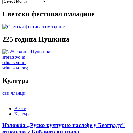
Archives
Светски фестивал омладине
225 година Пушкина
srbratstvo.rs
srbratstvo.ru
srbratstvo.org
Култура
сви чланци
Вести
Култура
Изложба „Руско културно наслеђе у Београду”
отворена у Библиотеци града