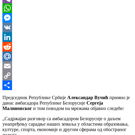
Viber
WhatsApp
Messenger
VK
LinkedIn
Reddit
Mail.Ru
Email
Copy
Link
Share
Председник Републике Србије
Александар Вучић
примио је
данас амбасадора Републике Белорусије
Сергеја
Малиновског
и тим поводом на мрежама објавио следеће:
„Садржајан разговор са амбасадором Белорусије о даљем
унапређењу сарадње наших земаља у областима образовања,
културе, спорта, економије и другим сферама од обостраног
значаја.