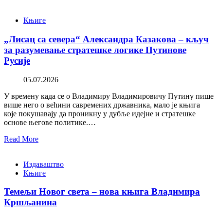
Књиге
„Лисац са севера“ Александра Казакова – кључ
за разумевање стратешке логике Путинове
Русије
05.07.2026
У времену када се о Владимиру Владимировичу Путину пише
више него о већини савремених државника, мало је књига
које покушавају да проникну у дубље идејне и стратешке
основе његове политике.…
Read More
Издаваштво
Књиге
Темељи Новог света – нова књига Владимира
Кршљанина