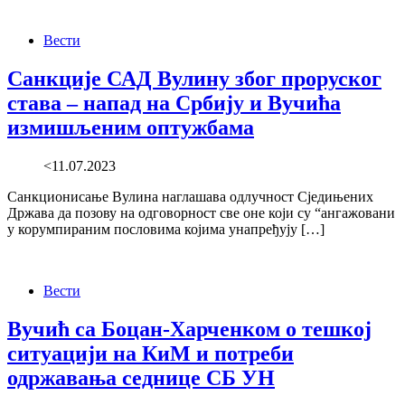
Вести
Санкције САД Вулину због проруског
става – напад на Србију и Вучића
измишљеним оптужбама
<11.07.2023
Санкционисање Вулина наглашава одлучност Сједињених
Држава да позову на одговорност све оне који су “ангажовани
у корумпираним пословима којима унапређују […]
Вести
Вучић са Боцан-Харченком о тешкој
ситуацији на КиМ и потреби
одржавања седнице СБ УН