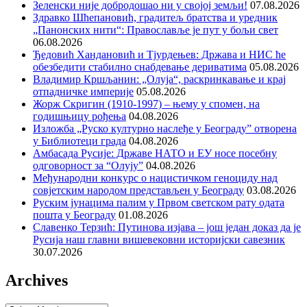
Зеленски није добродошао ни у својој земљи!
07.08.2026
Здравко Шћепановић, градитељ братства и уредник
„Панонских нити“: Православље је пут у бољи свет
06.08.2026
Ђедовић Хандановић и Тјурдењев: Држава и НИС ће
обезбедити стабилно снабдевање дериватима
05.08.2026
Владимир Кршљанин: „Олуја“, раскринкавање и крај
отпадничке империје
05.08.2026
Жорж Скригин (1910-1997) – њему у спомен, на
годишњицу рођења
04.08.2026
Изложба „Руско културно наслеђе у Београду” отворена
у Библиотеци града
04.08.2026
Амбасада Русије: Државе НАТО и ЕУ носе посебну
одговорност за “Олују”
04.08.2026
Међународни конкурс о нацистичком геноциду над
совјетским народом представљен у Београду
03.08.2026
Руским јунацима палим у Првом светском рату одата
пошта у Београду
01.08.2026
Славенко Терзић: Путинова изјава – још један доказ да је
Русија наш главни вишевековни историјски савезник
30.07.2026
Archives