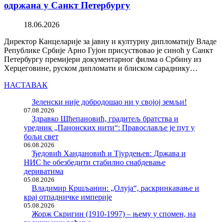
одржана у Санкт Петербургу
18.06.2026
Директор Канцеларије за јавну и културну дипломатију Владе
Републике Србије Арно Гујон присуствовао је синоћ у Санкт
Петербургу премијери документарног филма о Србину из
Херцеговине, руском дипломати и блиском сараднику…
НАСТАВАК
Зеленски није добродошао ни у својој земљи!
07.08.2026
Здравко Шћепановић, градитељ братства и
уредник „Панонских нити“: Православље је пут у
бољи свет
06.08.2026
Ђедовић Хандановић и Тјурдењев: Држава и
НИС ће обезбедити стабилно снабдевање
дериватима
05.08.2026
Владимир Кршљанин: „Олуја“, раскринкавање и
крај отпадничке империје
05.08.2026
Жорж Скригин (1910-1997) – њему у спомен, на