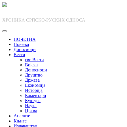
Skip
to
content
ХРОНИКА СРПСКО-РУСКИХ ОДНОСА
ПОЧЕТНА
Повеља
Доносиоци
Вести
све Вести
Војска
Доносиоци
Друштво
Држава
Економија
Историја
Коментари
Култура
Наука
Црква
Анализе
Књиге
Издаваштво