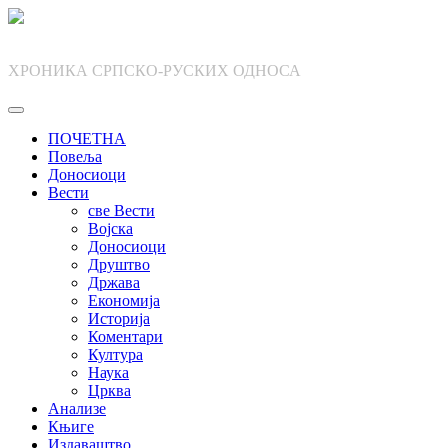
Skip
to
content
ХРОНИКА СРПСКО-РУСКИХ ОДНОСА
ПОЧЕТНА
Повеља
Доносиоци
Вести
све Вести
Војска
Доносиоци
Друштво
Држава
Економија
Историја
Коментари
Култура
Наука
Црква
Анализе
Књиге
Издаваштво