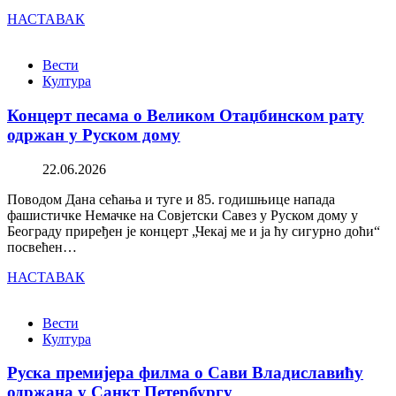
НАСТАВАК
Вести
Култура
Концерт песама о Великом Отаџбинском рату
одржан у Руском дому
22.06.2026
Поводом Дана сећања и туге и 85. годишњице напада
фашистичке Немачке на Совјетски Савез у Руском дому у
Београду приређен је концерт „Чекај ме и ја ћу сигурно доћи“
посвећен…
НАСТАВАК
Вести
Култура
Руска премијера филма о Сави Владиславићу
одржана у Санкт Петербургу