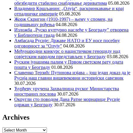
обезбедити стабилно снабдевање дериватима
05.08.2026
Владимир Кршљанин: „Олуја“, раскринкавање и крај
отпадничке империје
05.08.2026
Жорж Скригин (1910-1997) – њему у спомен, на
годишњицу рођења
04.08.2026
Изложба „Руско културно наслеђе у Београду” отворена
у Библиотеци града
04.08.2026
Амбасада Русије: Државе НАТО и ЕУ носе посебну
одговорност за “Олују”
04.08.2026
Међународни конкурс о нацистичком геноциду над
совјетским народом представљен у Београду
03.08.2026
Руским јунацима палим у Првом светском рату одата
пошта у Београду
01.08.2026
Славенко Терзић: Путинова изјава – још један доказ да је
Русија наш главни вишевековни историјски савезник
30.07.2026
Ђурђеву уручена Захвалница руског Министарства
иностраних послова
30.07.2026
Округли сто поводом Дана Ратне морнарице Русије
одржан у Београду
30.07.2026
Archives
Archives