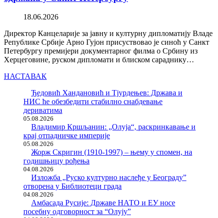
18.06.2026
Директор Канцеларије за јавну и културну дипломатију Владе
Републике Србије Арно Гујон присуствовао је синоћ у Санкт
Петербургу премијери документарног филма о Србину из
Херцеговине, руском дипломати и блиском сараднику…
НАСТАВАК
Ђедовић Хандановић и Тјурдењев: Држава и
НИС ће обезбедити стабилно снабдевање
дериватима
05.08.2026
Владимир Кршљанин: „Олуја“, раскринкавање и
крај отпадничке империје
05.08.2026
Жорж Скригин (1910-1997) – њему у спомен, на
годишњицу рођења
04.08.2026
Изложба „Руско културно наслеђе у Београду”
отворена у Библиотеци града
04.08.2026
Амбасада Русије: Државе НАТО и ЕУ носе
посебну одговорност за “Олују”