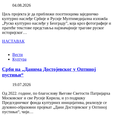
04.08.2026
Циљ пројекта је да приближи посетиоцима заједничко
културно наслеђе Србије и Русије Мултимедијална изложба
„Руско културно наслеђе у Београду”, која кроз фотографије и
пратеће текстове представља најзначајније трагове руског
историјског…
НАСТАВАК
Вести
Култура
Срби на „Данима Достојевског у Оптиној
пустињи“
19.07.2026
Од 2022. године, по благослову Његове Светости Патријарха
Московског и све Русије Кирила, и уз подршку
Председничког фонда културних иницијатива, реализује се
духовно-образовни пројекат „Дани Достојевског у Оптиној
пустињи“, чији…