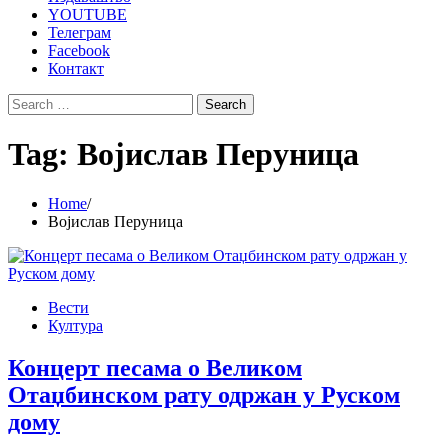
YOUTUBE
Телеграм
Facebook
Контакт
Search
for:
Tag:
Војислав Перуница
Home
Војислав Перуница
Вести
Култура
Концерт песама о Великом
Отаџбинском рату одржан у Руском
дому