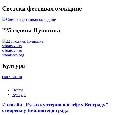
Светски фестивал омладине
225 година Пушкина
srbratstvo.rs
srbratstvo.ru
srbratstvo.org
Култура
сви чланци
Вести
Култура
Изложба „Руско културно наслеђе у Београду”
отворена у Библиотеци града