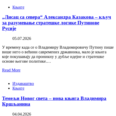
Књиге
„Лисац са севера“ Александра Казакова – кључ
за разумевање стратешке логике Путинове
Русије
05.07.2026
У времену када се о Владимиру Владимировичу Путину пише
више него о већини савремених државника, мало је књига
које покушавају да проникну у дубље идејне и стратешке
основе његове политике.…
Read More
Издаваштво
Књиге
Темељи Новог света – нова књига Владимира
Кршљанина
04.04.2026