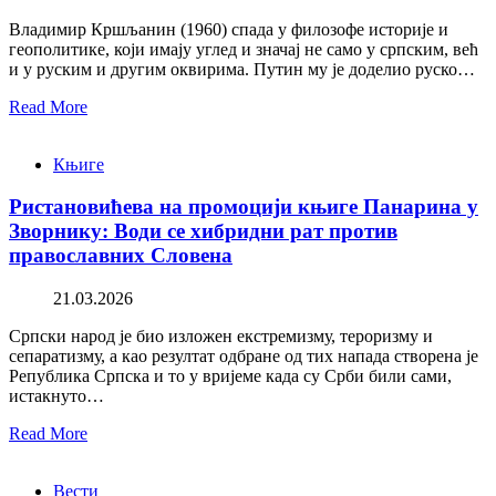
Владимир Кршљанин (1960) спада у филозофе историје и
геополитике, који имају углед и значај не само у српским, већ
и у руским и другим оквирима. Путин му је доделио руско…
Read More
Књиге
Ристановићева на промоцији књиге Панарина у
Зворнику: Води се хибридни рат против
православних Словена
21.03.2026
Српски народ је био изложен екстремизму, тероризму и
сепаратизму, а као резултат одбране од тих напада створена је
Република Српска и то у вријеме када су Срби били сами,
истакнуто…
Read More
Вести