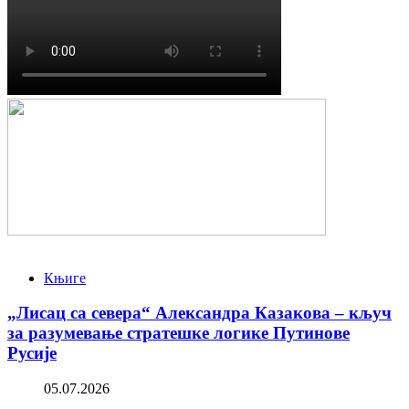
Књиге
„Лисац са севера“ Александра Казакова – кључ
за разумевање стратешке логике Путинове
Русије
05.07.2026