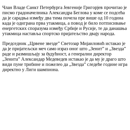
Члан Владе Санкт Петербурга Jeвгенијe Григорјев прочитао је
писмо градоначелника Александра Беглова у коме се подсећа
да је сарадња између два тима почела пре више од 10 година
када је одиграна прва утакмица, а повод је било потписивање
енергетских споразума између Србије и Русије, те да данашња
утакмица наставља спортско пријатељство двају народа.
Председник „Црвене звезде” Светозар Мијаиловић истакао је
да је пријатељски меч само израз оног што „Зенит” и „Звезда”
раде и размишљају за будућност, а генерални директор
„Зенита” Александар Медеведев истакао је да му је драго што
види пуне трибине и пожелео да „Звезда” следеће године игра
директно у Лиги шампиона.