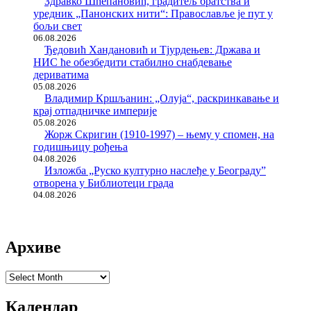
Здравко Шћепановић, градитељ братства и
уредник „Панонских нити“: Православље је пут у
бољи свет
06.08.2026
Ђедовић Хандановић и Тјурдењев: Држава и
НИС ће обезбедити стабилно снабдевање
дериватима
05.08.2026
Владимир Кршљанин: „Олуја“, раскринкавање и
крај отпадничке империје
05.08.2026
Жорж Скригин (1910-1997) – њему у спомен, на
годишњицу рођења
04.08.2026
Изложба „Руско културно наслеђе у Београду”
отворена у Библиотеци града
04.08.2026
Архиве
Архиве
Календар