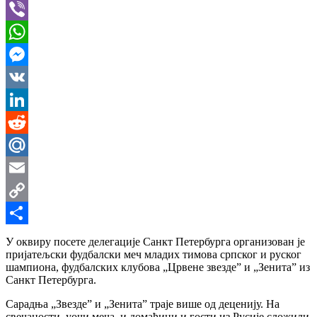
Telegram
Viber
WhatsApp
Messenger
VK
LinkedIn
Reddit
Mail.Ru
Email
Copy
Link
Share
У оквиру посете делегације Санкт Петербурга организован је
пријатељски фудбалски меч младих тимова српског и руског
шампиона, фудбалских клубова „Црвене звезде” и „Зенита” из
Санкт Петербурга.
Сарадња „Звезде” и „Зенита” траје више од деценију. На
свечаности, уочи меча, и домаћини и гости из Русије сложили