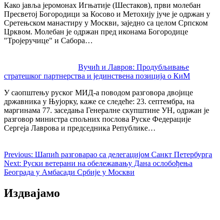
Како јавља јеромонах Игњатије (Шестаков), први молебан
Пресветој Богородици за Косово и Метохију јуче је одржан у
Сретењском манастиру у Москви, заједно са целом Српском
Црквом. Молебан је одржан пред иконама Богородице
"Тројеручице" и Сабора…
Вучић и Лавров: Продубљивање
стратешког партнерства и јединствена позиција о КиМ
У саопштењу руског МИД-а поводом разговора двојице
државника у Њујорку, каже се следеће: 23. септембра, на
маргинама 77. заседања Генералне скупштине УН, одржан је
разговор министра спољних послова Руске Федерације
Сергеја Лаврова и председника Републике…
Previous:
Шапић разговарао са делегацијом Санкт Петербурга
Next:
Руски ветерани на обележавању Дана ослобођења
Београда у Амбасади Србије у Москви
Издвајамо