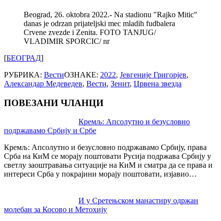
Beograd, 26. oktobra 2022.- Na stadionu "Rajko Mitic"
danas je odrzan prijateljski mec mladih fudbalera
Crvene zvezde i Zenita. FOTO TANJUG/
VLADIMIR SPORCIC/ nr
[
БЕОГРАД
]
РУБРИКА:
Вести
ОЗНАКЕ:
2022
,
Jeвгенијe Григорјев
,
Александар Медеведев
,
Вести
,
Зенит
,
Црвена звезда
ПОВЕЗАНИ ЧЛАНЦИ
Post
Кремљ: Апсолутно и безусловно
подржавамо Србију и Србе
navigation
Кремљ: Апсолутно и безусловно подржавамо Србију, права
Срба на КиМ се морају поштовати Русија подржава Србију у
светлу заоштравања ситуације на КиМ и сматра да се права и
интереси Срба у покрајини морају поштовати, изјавио…
И у Сретењском манастиру одржан
молебан за Косово и Метохију