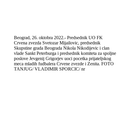
Beograd, 26. oktobra 2022.- Predsednik UO FK
Crvena zvezda Svetozar Mijailovic, predsednik
Skupstine grada Beograda Nikola Nikodijevic i clan
vlade Sankt Peterburga i predsednik komiteta za spoljne
poslove Jevgenij Grigorjev uoci pocetka prijateljskog
meca mladih fudbalera Crvene zvezde i Zenita. FOTO
TANJUG/ VLADIMIR SPORCIC/ nr