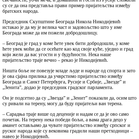
су се да она представља прави пример пријатељства између
братских народа.
Председник Скупштине Београда Никола Никодијевић
истакао је да му је велика част и задовољство што у име
Београда може да им пожели добродошлицу.
– Београд је град у коме ћете увек бити добродошли, у коме
ћете увек моћи да се осећате као код своје куће, уједно и град
који жели да вас угости и у будућности. Нека наше
пријатељство траје вечно – рекао је Никодијевић.
Ништа боље не повезује младе људе и народе од спорта и зато
је ова сјајна прилика да учврстимо пријатељство између
Београда и Санкт Петербурга, Русије и Србије, „Звезде” и
„Зенита”, додао је председник градског парламента.
Он је подсетио да су „Звезда” и „Зенит” показали да, осим што
су ривали на терену, могу да буду пријатељи ван терена.
– Сарадња траје више од деценије и надам се да је ово само
почетак. На терену нека победи бољи, а вама драга децо у
аманет остављамо да чувате пријатељство између српског и
руског народа које су вековима градили наши претходници –
навео је Никодијевић.