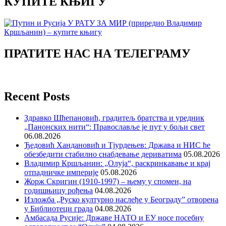
КУПИТЕ КЊИГУ
ПРАТИТЕ НАС НА ТЕЛЕГРАМУ
Recent Posts
Здравко Шћепановић, градитељ братства и уредник
„Панонских нити“: Православље је пут у бољи свет
06.08.2026
Ђедовић Хандановић и Тјурдењев: Држава и НИС ће
обезбедити стабилно снабдевање дериватима
05.08.2026
Владимир Кршљанин: „Олуја“, раскринкавање и крај
отпадничке империје
05.08.2026
Жорж Скригин (1910-1997) – њему у спомен, на
годишњицу рођења
04.08.2026
Изложба „Руско културно наслеђе у Београду” отворена
у Библиотеци града
04.08.2026
Амбасада Русије: Државе НАТО и ЕУ носе посебну