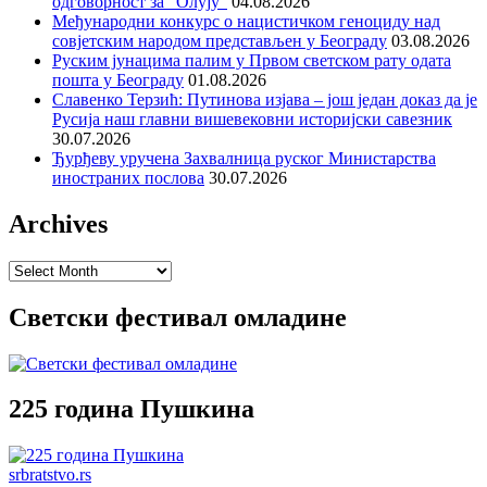
одговорност за “Олују”
04.08.2026
Међународни конкурс о нацистичком геноциду над
совјетским народом представљен у Београду
03.08.2026
Руским јунацима палим у Првом светском рату одата
пошта у Београду
01.08.2026
Славенко Терзић: Путинова изјава – још један доказ да је
Русија наш главни вишевековни историјски савезник
30.07.2026
Ђурђеву уручена Захвалница руског Министарства
иностраних послова
30.07.2026
Archives
Archives
Светски фестивал омладине
225 година Пушкина
srbratstvo.rs