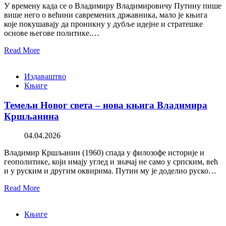
У времену када се о Владимиру Владимировичу Путину пише
више него о већини савремених државника, мало је књига
које покушавају да проникну у дубље идејне и стратешке
основе његове политике.…
Read More
Издаваштво
Књиге
Темељи Новог света – нова књига Владимира
Кршљанина
04.04.2026
Владимир Кршљанин (1960) спада у филозофе историје и
геополитике, који имају углед и значај не само у српским, већ
и у руским и другим оквирима. Путин му је доделио руско…
Read More
Књиге