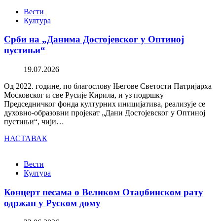
Вести
Култура
Срби на „Данима Достојевског у Оптиној
пустињи“
19.07.2026
Од 2022. године, по благослову Његове Светости Патријарха
Московског и све Русије Кирила, и уз подршку
Председничког фонда културних иницијатива, реализује се
духовно-образовни пројекат „Дани Достојевског у Оптиној
пустињи“, чији…
НАСТАВАК
Вести
Култура
Концерт песама о Великом Отаџбинском рату
одржан у Руском дому