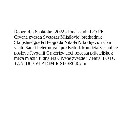
Beograd, 26. oktobra 2022.- Predsednik UO FK
Crvena zvezda Svetozar Mijailovic, predsednik
Skupstine grada Beograda Nikola Nikodijevic i clan
vlade Sankt Peterburga i predsednik komiteta za spoljne
poslove Jevgenij Grigorjev uoci pocetka prijateljskog
meca mladih fudbalera Crvene zvezde i Zenita. FOTO
TANJUG/ VLADIMIR SPORCIC/ nr