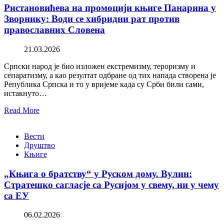
Ристановићева на промоцији књиге Панарина у
Зворнику: Води се хибридни рат против
православних Словена
21.03.2026
Српски народ је био изложен екстремизму, тероризму и
сепаратизму, а као резултат одбране од тих напада створена је
Република Српска и то у вријеме када су Срби били сами,
истакнуто…
Read More
Вести
Друштво
Књиге
„Књига о братству“ у Руском дому. Вулин:
Стратешко сагласје са Русијом у свему, ни у чему
са ЕУ
06.02.2026