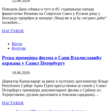
22.06.2026
Поводом Дана сећања и туге и 85. годишњице напада
фашистичке Немачке на Совјетски Савез у Руском дому у
Београду приређен је концерт „Чекај ме и ја ћу сигурно доћи“
посвећен…
НАСТАВАК
Вести
Култура
Руска премијера филма о Сави Владиславићу
одржана у Санкт Петербургу
18.06.2026
Директор Канцеларије за јавну и културну дипломатију Владе
Републике Србије Арно Гујон присуствовао је синоћ у Санкт
Петербургу премијери документарног филма о Србину из
Херцеговине, руском дипломати и блиском сараднику…
НАСТАВАК