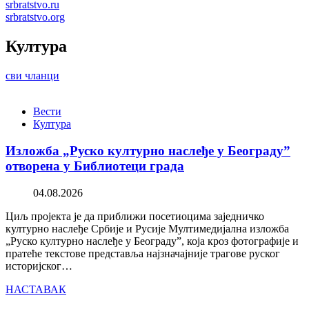
srbratstvo.ru
srbratstvo.org
Култура
сви чланци
Вести
Култура
Изложба „Руско културно наслеђе у Београду”
отворена у Библиотеци града
04.08.2026
Циљ пројекта је да приближи посетиоцима заједничко
културно наслеђе Србије и Русије Мултимедијална изложба
„Руско културно наслеђе у Београду”, која кроз фотографије и
пратеће текстове представља најзначајније трагове руског
историјског…
НАСТАВАК