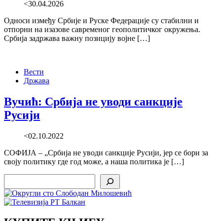
<30.04.2026
Односи између Србије и Руске Федерације су стабилни и
отпорни на изазове савременог геополитичког окружења.
Србија задржава важну позицију војне […]
Вести
Држава
Вучић: Србија не уводи санкције
Русији
<02.10.2022
СОФИЈА – „Србија не уводи санкције Русији, јер се бори за
своју политику где год може, а наша политика је […]
Search