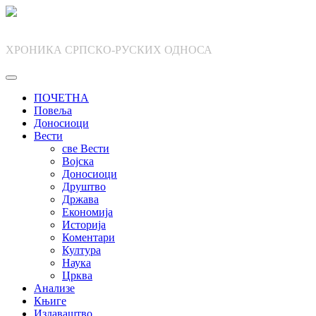
Skip
to
content
ХРОНИКА СРПСКО-РУСКИХ ОДНОСА
ПОЧЕТНА
Повеља
Доносиоци
Вести
све Вести
Војска
Доносиоци
Друштво
Држава
Економија
Историја
Коментари
Култура
Наука
Црква
Анализе
Књиге
Издаваштво