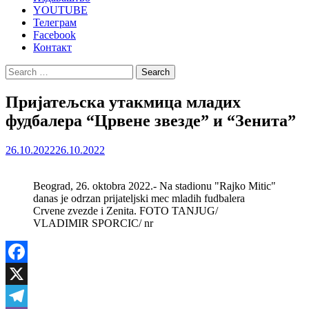
YOUTUBE
Телеграм
Facebook
Контакт
Search
for:
Пријатељска утакмица младих
фудбалера “Црвене звезде” и “Зенита”
26.10.2022
26.10.2022
Beograd, 26. oktobra 2022.- Na stadionu "Rajko Mitic"
danas je odrzan prijateljski mec mladih fudbalera
Crvene zvezde i Zenita. FOTO TANJUG/
VLADIMIR SPORCIC/ nr
Facebook
X