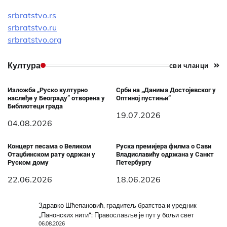
srbratstvo.rs
srbratstvo.ru
srbratstvo.org
Култура
сви чланци
Изложба „Руско културно
Срби на „Данима Достојевског у
наслеђе у Београду” отворена у
Оптиној пустињи“
Библиотеци града
19.07.2026
04.08.2026
Концерт песама о Великом
Руска премијера филма о Сави
Отаџбинском рату одржан у
Владиславићу одржана у Санкт
Руском дому
Петербургу
22.06.2026
18.06.2026
Здравко Шћепановић, градитељ братства и уредник
„Панонских нити“: Православље је пут у бољи свет
06.08.2026