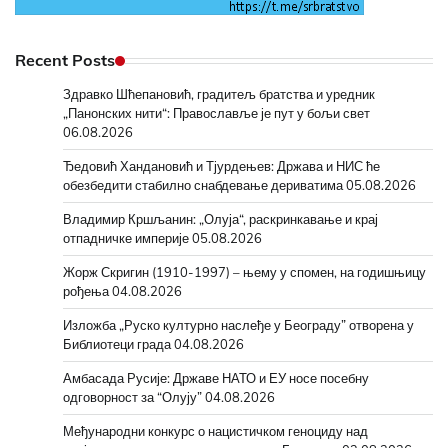
Recent Posts
Здравко Шћепановић, градитељ братства и уредник
„Панонских нити“: Православље је пут у бољи свет
06.08.2026
Ђедовић Хандановић и Тјурдењев: Држава и НИС ће
обезбедити стабилно снабдевање дериватима
05.08.2026
Владимир Кршљанин: „Олуја“, раскринкавање и крај
отпадничке империје
05.08.2026
Жорж Скригин (1910-1997) – њему у спомен, на годишњицу
рођења
04.08.2026
Изложба „Руско културно наслеђе у Београду” отворена у
Библиотеци града
04.08.2026
Амбасада Русије: Државе НАТО и ЕУ носе посебну
одговорност за “Олују”
04.08.2026
Међународни конкурс о нацистичком геноциду над