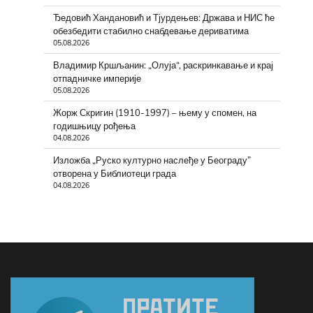
Ђедовић Хандановић и Тјурдењев: Држава и НИС ће
обезбедити стабилно снабдевање дериватима
05.08.2026
Владимир Кршљанин: „Олуја“, раскринкавање и крај
отпадничке империје
05.08.2026
Жорж Скригин (1910-1997) – њему у спомен, на
годишњицу рођења
04.08.2026
Изложба „Руско културно наслеђе у Београду”
отворена у Библиотеци града
04.08.2026