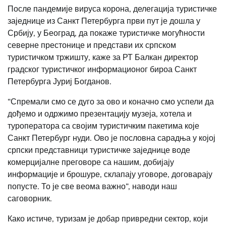
После пандемије вируса корона, делегација туристичке
заједнице из Санкт Петербурга први пут је дошла у
Србију, у Београд, да покаже туристичке могућности
северне престонице и представи их српском
туристичком тржишту, каже за РТ Балкан директор
градског туристичког информационог бироа Санкт
Петербурга Јуриј Богданов.
“Спремали смо се дуго за ово и коначно смо успели да
дођемо и одржимо презентацију музеја, хотела и
туроператора са својим туристичким пакетима које
Санкт Петербург нуди. Ово је пословна сарадња у којој
српски представници туристичке заједнице воде
комерцијалне преговоре са нашим, добијају
информације и брошуре, склапају уговоре, договарају
попусте. То је све веома важно”, наводи наш
саговорник.
Како истиче, туризам је добар привредни сектор, који