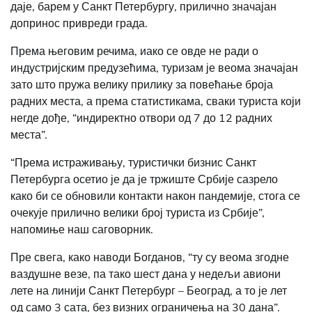
даје, барем у Санкт Петербургу, прилично значајан
допринос привреди града.
Према његовим речима, иако се овде не ради о
индустријским предузећима, туризам је веома значајан
зато што пружа велику прилику за повећање броја
радних места, а према статистикама, сваки туриста који
негде дође, “индиректно отвори од 7 до 12 радних
места”.
“Према истраживању, туристички бизнис Санкт
Петербурга осетио је да је тржиште Србије сазрело
како би се обновили контакти након пандемије, стога се
очекује прилично велики број туриста из Србије”,
напомиње наш саговорник.
Пре свега, како наводи Богданов, “ту су веома згодне
ваздушне везе, па тако шест дана у недељи авиони
лете на линији Санкт Петербург – Београд, а то је лет
од само 3 сата, без визних ограничења на 30 дана”.