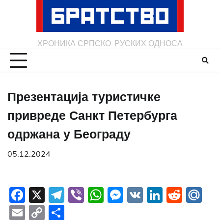
Skip
to
content
ХРОНИКА СРПСКО-РУСКИХ ОДНОСА
Презентација туристичке
привреде Санкт Петербурга
одржана у Београду
05.12.2024
Facebook
X
Telegram
Viber
WhatsApp
Messenger
VK
LinkedI
Redd
Ma
Email
Copy
Share