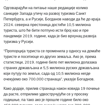
Одговарајући на питање наше редакције колико
санкције Запада утичу на развој туризма Санкт
Петербурга, а и Русије, Богданов наводи да ће до краја
2024. северна престоница достићи 10,5 милиона
туриста, што ће бити потпуно исти број као и пре
пандемије 2019. године, када је био врхунац развоја
туризма у Русији.
“Пропорција туриста се променила у односу на домаће
туристе и посетиоце из других земаља. Ако је, према
статистици, 2019. године било пет милиона долазака
страних држављана и 5,5 милиона руских држављана
који путују по земљи, сада од 10,5 милиона негде
очекујемо око 700.000 странаца”, указује Богаднов.
Како додаје, прилив странаца након ковида 19 почиње
да расте, отприлике удвостручујући се у просеку
годишње, па тако ако је прошле године било око