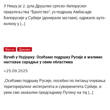
У Нишу је 2. јула Друштво српско-белоруског
пријатељства “Братство”, уз подршку Амбасаде
Белорусије у Србији (донирали заставе), одржало ауто-
колону у […]
Вести
Држава
Вучић у Њујорку: Осећамо подршку Русије и желимо
наставак сарадње у свим областима
<25.09.2025
„Осећамо подршку Русије, посебно по питању очувања
територијалног интегритета и суверенитета Србије, и
увек смо захвални председнику Путину на тој […]