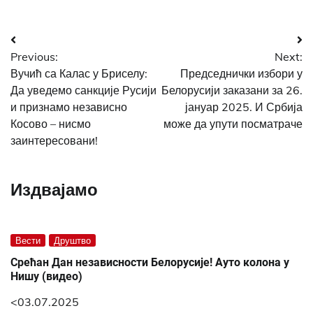
Post
Previous:
Next:
navigation
Вучић са Калас у Бриселу:
Председнички избори у
Да уведемо санкције Русији
Белорусији заказани за 26.
и признамо независно
јануар 2025. И Србија
Косово – нисмо
може да упути посматраче
заинтересовани!
Издвајамо
Вести
Друштво
Срећан Дан независности Белорусије! Ауто колона у
Нишу (видео)
<03.07.2025