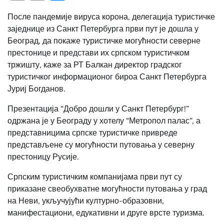
Link
После пандемије вируса корона, делегација туристичке
заједнице из Санкт Петербурга први пут је дошла у
Београд, да покаже туристичке могућности северне
престонице и представи их српском туристичком
тржишту, каже за РТ Балкан директор градског
туристичког информационог бироа Санкт Петербурга
Јуриј Богданов.
Презентација “Добро дошли у Санкт Петербург!”
одржана је у Београду у хотелу “Метропол палас”, а
представницима српске туристичке привреде
представљене су могућности путовања у северну
престоницу Русије.
Српским туристичким компанијама први пут су
приказане свеобухватне могућности путовања у град
на Неви, укључујући културно-образовни,
манифестациони, едукативни и друге врсте туризма.