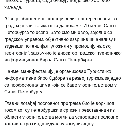
450.000 туриста, сада очекују негде око 700-800
хиљада.
“Све је обновљено, постоји велико интересовање за
град, који заиста има шта да покаже. И бизнис Санкт
Петербурга то осећа. Зато смо ми овде, заједно са
градском управом, објективно извршивши анализу и
видевши потенцијал, уложили у промоцију на овој
територији”, закључио је директор градског туристичког
информационог бироа Санкт Петербурга.
Наиме, манифестацију је организовао Туристичко
информативни биро Одбора за развој туризма заједно
са професионалцима који се баве угоститељством у
Санкт Петербургу.
Главни догађај пословног програма био је воркшоп,
током ког су петербуршки и српски представници из
области угоститељства могли да успоставе пословне
контакте кроз индивидуалну комуникацију.