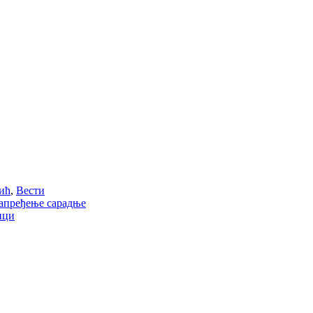
ић
,
Вести
напређење сарадње
ици