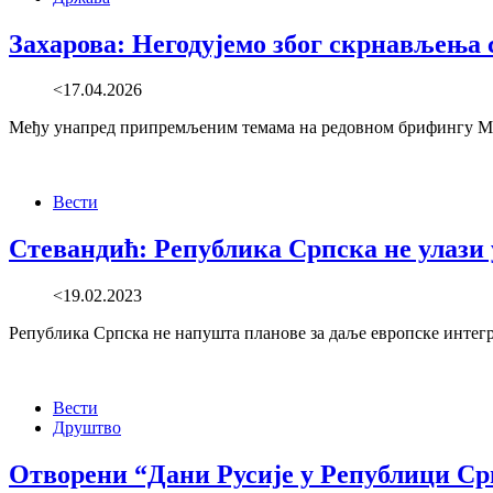
Захарова: Негодујемо због скрнављења 
<17.04.2026
Међу унапред припремљеним темама на редовном брифингу Мари
Вести
Стевандић: Република Српска не улази
<19.02.2023
Република Српска не напушта планове за даље европске интегра
Вести
Друштво
Отворени “Дани Русије у Републици Ср