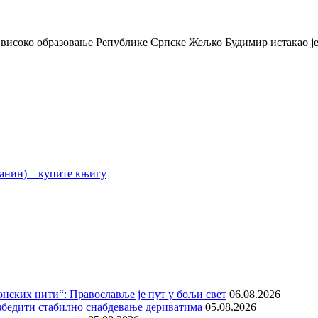
соко образовање Републике Српске Жељко Будимир истакао је 
нских нити“: Православље је пут у бољи свет
06.08.2026
збедити стабилно снабдевање дериватима
05.08.2026