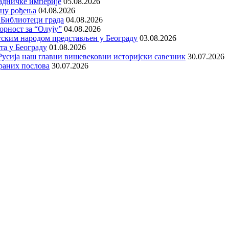
адничке империје
05.08.2026
ицу рођења
04.08.2026
 Библиотеци града
04.08.2026
орност за “Олују”
04.08.2026
тским народом представљен у Београду
03.08.2026
та у Београду
01.08.2026
е Русија наш главни вишевековни историјски савезник
30.07.2026
раних послова
30.07.2026