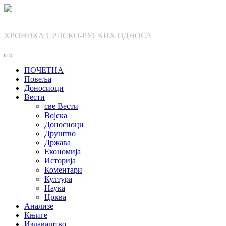
Skip
to
content
ХРОНИКА СРПСКО-РУСКИХ ОДНОСА
ПОЧЕТНА
Повеља
Доносиоци
Вести
све Вести
Војска
Доносиоци
Друштво
Држава
Економија
Историја
Коментари
Култура
Наука
Црква
Анализе
Књиге
Издаваштво