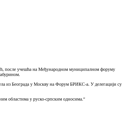
тић, после учешћа на Међународном муниципалном форуму
Бабурином.
тела из Београда у Москву на Форум БРИКС-а. У делегацији су
чним областима у руско-српским односима.“