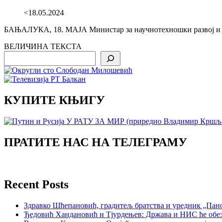
<18.05.2024
БАЊАЛУКА, 18. МАЈА Министар за научнотехношки развој и ви
ВЕЛИЧИНА ТЕКСТА
Search
КУПИТЕ КЊИГУ
ПРАТИТЕ НАС НА ТЕЛЕГРАМУ
Recent Posts
Здравко Шћепановић, градитељ братства и уредник „Пано
Ђедовић Хандановић и Тјурдењев: Држава и НИС ће обе