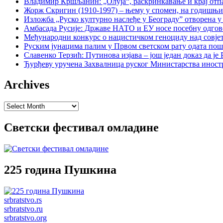
Владимир Кршљанин: „Олуја“, раскринкавање и крај отп
Жорж Скригин (1910-1997) – њему у спомен, на годишњ
Изложба „Руско културно наслеђе у Београду” отворена у
Амбасада Русије: Државе НАТО и ЕУ носе посебну одгов
Међународни конкурс о нацистичком геноциду над совје
Руским јунацима палим у Првом светском рату одата пош
Славенко Терзић: Путинова изјава – још један доказ да ј
Ђурђеву уручена Захвалница руског Министарства иност
Archives
Archives
Светски фестивал омладине
225 година Пушкина
srbratstvo.rs
srbratstvo.ru
srbratstvo.org