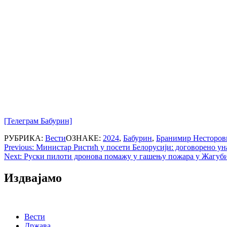
[Телеграм Бабурин]
РУБРИКА:
Вести
ОЗНАКЕ:
2024
,
Бабурин
,
Бранимир Несторов
Post
Previous:
Министар Ристић у посети Белорусији: договорено у
Next:
Руски пилоти дронова помажу у гашењу пожара у Жагуб
navigation
Издвајамо
Вести
Држава