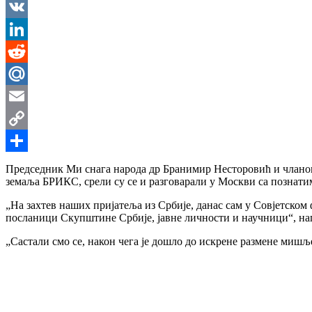
Messenger
VK
LinkedIn
Reddit
Mail.Ru
Email
Copy
Link
Share
Председник Ми снага народа др Бранимир Несторовић и члано
земаља БРИКС, срели су се и разговарали у Москви са познат
„На захтев наших пријатеља из Србије, данас сам у Совјетском
посланици Скупштине Србије, јавне личности и научници“, нап
„Састали смо се, након чега је дошло до искрене размене мишљ