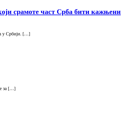
који срамоте част Срба бити кажњени
 у Србији. […]
е за […]