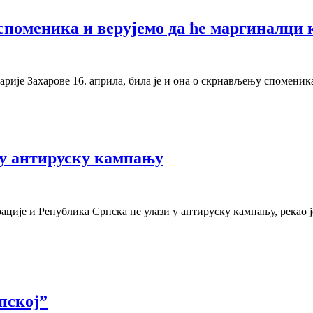
споменика и верујемо да ће маргиналци 
је Захарове 16. априла, била је и она о скрнављењу споменика
 у антируску кампању
ције и Република Српска не улази у антируску кампању, рекао ј
пској”