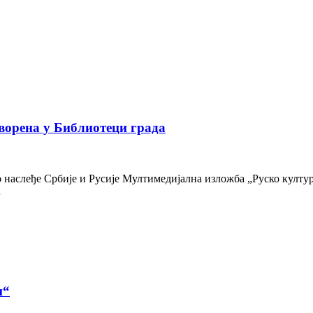
ворена у Библиотеци града
наслеђе Србије и Русије Мултимедијална изложба „Руско културн
…
и“