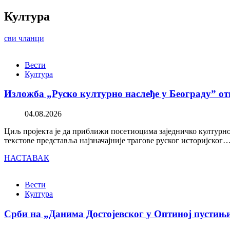
Култура
сви чланци
Вести
Култура
Изложба „Руско културно наслеђе у Београду” от
04.08.2026
Циљ пројекта је да приближи посетиоцима заједничко културно 
текстове представља најзначајније трагове руског историјског
НАСТАВАК
Вести
Култура
Срби на „Данима Достојевског у Оптиној пустињ