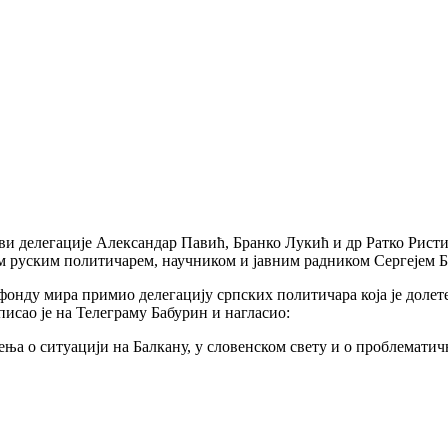
ви делегације Александар Павић, Бранко Лукић и др Ратко Рис
им руским политичарем, научником и јавним радником Сергејем 
 фонду мира примио делегацију српских политичара која је доле
исао је на Телеграму Бабурин и нагласио:
ења о ситуацији на Балкану, у словенском свету и о проблемати