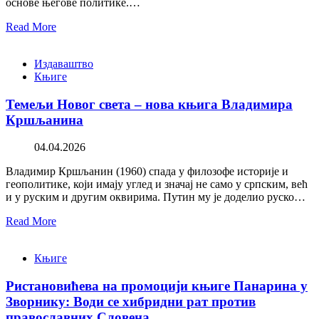
основе његове политике.…
Read More
Издаваштво
Књиге
Темељи Новог света – нова књига Владимира
Кршљанина
04.04.2026
Владимир Кршљанин (1960) спада у филозофе историје и
геополитике, који имају углед и значај не само у српским, већ
и у руским и другим оквирима. Путин му је доделио руско…
Read More
Књиге
Ристановићева на промоцији књиге Панарина у
Зворнику: Води се хибридни рат против
православних Словена