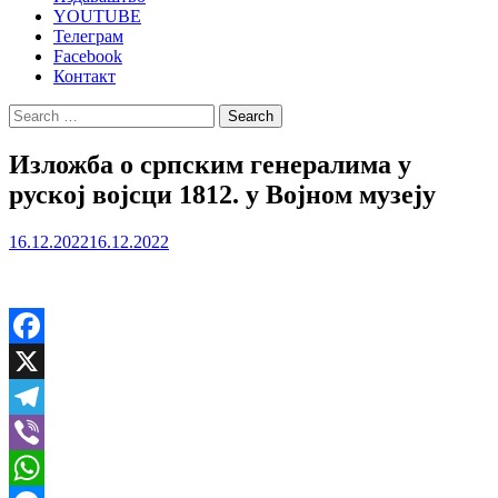
YOUTUBE
Телеграм
Facebook
Контакт
Search
for:
Изложба о српским генералима у
руској војсци 1812. у Војном музеју
16.12.2022
16.12.2022
Facebook
X
Telegram
Viber