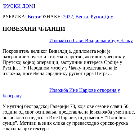
[
РУСКИ ДОМ
]
РУБРИКА:
Вести
ОЗНАКЕ:
2022
,
Вести
,
Руски Дом
ПОВЕЗАНИ ЧЛАНЦИ
Post
Изложба о Сави Владиславићу у Чачку
navigation
Покровитељ великог Вивалдија, дипломата који је
разграничио руско и кинеско царство, активни учесник у
Прутској војној операцији, заступник интереса Србије у
Русији… У Народном музеју у Чачку представљена је
изложба, посвећена сараднику руског цара Петра…
Изложба Ине Царјове отворена у
Београду
У култној београдској Галерији 73, која ове сезоне слави 50
година од свог оснивања, представљена је изложба уметнице,
богослова и педагога Ине Царјове, под именом ”Поноћно
сунце”. Мотиви њених слика су превасходно српско-руска
сакрална архитектура…