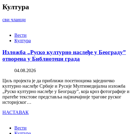
Култура
сви чланци
Вести
Култура
Изложба „Руско културно наслеђе у Београду”
отворена у Библиотеци града
04.08.2026
Циљ пројекта је да приближи посетиоцима заједничко
културно наслеђе Србије и Русије Мултимедијална изложба
„Руско културно наслеђе у Београду”, која кроз фотографије и
пратеће текстове представља најзначајније трагове руског
историјског…
НАСТАВАК
Вести
Култура