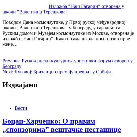
Изложба "Наш Гагарин" отворена у
школи "Валентина Терешкова"
Поводом Дана космонаутике, у Првој руској међународној
школи „Валентина Терешкова“ у Београду, у сарадњи са
Руским домом и Музејем космонаутике из Москве, отворена је
изложба „Наш Гагарин“ Како и сама школа носи назив прве
жене…
Previous:
Руско-српски културно-туристички форум отворен у
Београду
Next:
Луговој: Британци спремају преврат у Србији
Издвајамо
Вести
Боцан-Харченко: О правим
„спонзорима” вештачке несташице