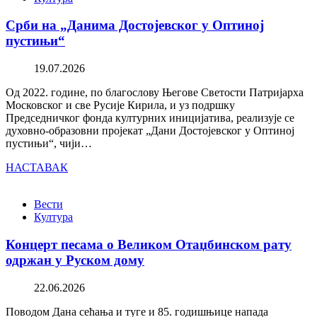
Срби на „Данима Достојевског у Оптиној
пустињи“
19.07.2026
Од 2022. године, по благослову Његове Светости Патријарха
Московског и све Русије Кирила, и уз подршку
Председничког фонда културних иницијатива, реализује се
духовно-образовни пројекат „Дани Достојевског у Оптиној
пустињи“, чији…
НАСТАВАК
Вести
Култура
Концерт песама о Великом Отаџбинском рату
одржан у Руском дому
22.06.2026
Поводом Дана сећања и туге и 85. годишњице напада