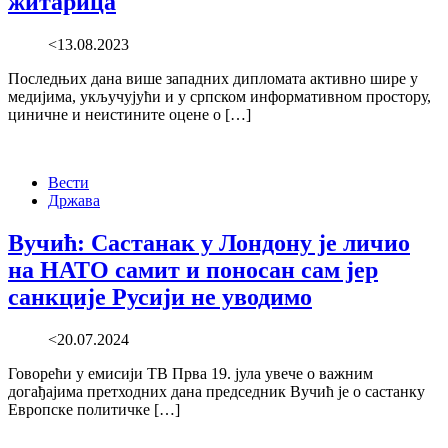
житарица
<13.08.2023
Последњих дана више западних дипломата активно шире у
медијима, укључујући и у српском информативном простору,
циничне и неистините оцене о […]
Вести
Држава
Вучић: Састанак у Лондону је личио
на НАТО самит и поносан сам јер
санкције Русији не уводимо
<20.07.2024
Говорећи у емисији ТВ Прва 19. јула увече о важним
догађајима претходних дана председник Вучић је о састанку
Европске политичке […]