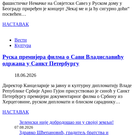
фашистичке Немачке на Совјетски Савез у Руском дому у
Београду приређен је концерт „Чекај ме и ја ћу сигурно доћи“
посвећен…
НАСТАВАК
Вести
Култура
Руска премијера филма о Сави Владиславићу
одржана у Санкт Петербургу
18.06.2026
Директор Канцеларије за јавну и културну дипломатију Владе
Републике Србије Арно Гујон присуствовао је синоћ у Санкт
Петербургу премијери документарног филма о Србину из
Херцеговине, руском дипломати и блиском сараднику…
НАСТАВАК
Зеленски није добродошао ни у својој земљи!
07.08.2026
Здравко Шћепановић, градитељ братства и