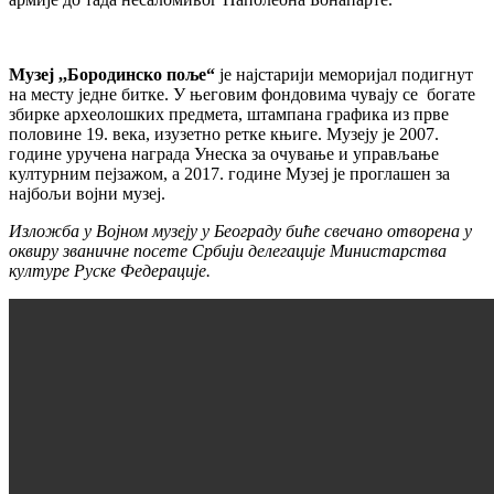
Музеј ,,Бородинско поље“
је најстарији меморијал подигнут
на месту једне битке. У његовим фондовима чувају се богате
збирке археолошких предмета, штампана графика из прве
половине 19. века, изузетно ретке књиге. Музеју је 2007.
године уручена награда Унеска за очување и управљање
културним пејзажом, а 2017. године Музеј је проглашен за
најбољи војни музеј.
Изложба у Војном музеју у Београду биће свечано отворена у
оквиру званичне посете Србији делегације Министарства
културе Руске Федерације.