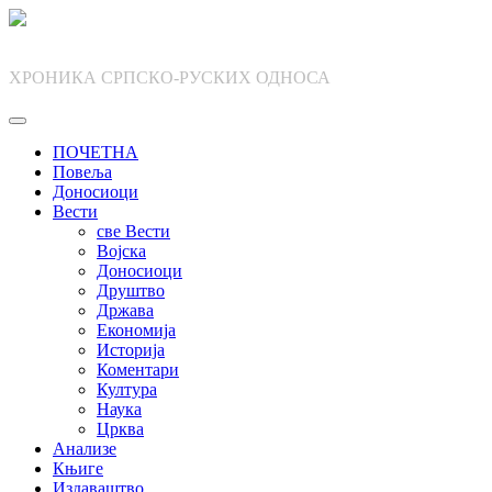
Skip
to
content
ХРОНИКА СРПСКО-РУСКИХ ОДНОСА
ПОЧЕТНА
Повеља
Доносиоци
Вести
све Вести
Војска
Доносиоци
Друштво
Држава
Економија
Историја
Коментари
Култура
Наука
Црква
Анализе
Књиге
Издаваштво