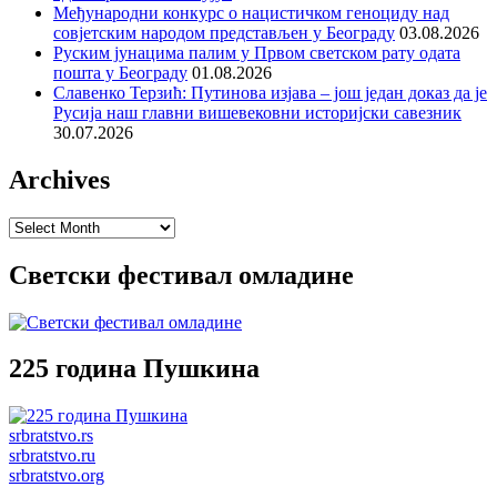
Међународни конкурс о нацистичком геноциду над
совјетским народом представљен у Београду
03.08.2026
Руским јунацима палим у Првом светском рату одата
пошта у Београду
01.08.2026
Славенко Терзић: Путинова изјава – још један доказ да је
Русија наш главни вишевековни историјски савезник
30.07.2026
Archives
Archives
Светски фестивал омладине
225 година Пушкина
srbratstvo.rs
srbratstvo.ru
srbratstvo.org