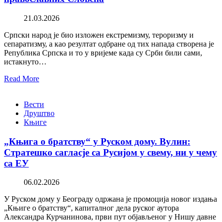
21.03.2026
Српски народ је био изложен екстремизму, тероризму и
сепаратизму, а као резултат одбране од тих напада створена је
Република Српска и то у вријеме када су Срби били сами,
истакнуто…
Read More
Вести
Друштво
Књиге
„Књига о братству“ у Руском дому. Вулин:
Стратешко сагласје са Русијом у свему, ни у чему
са ЕУ
06.02.2026
У Руском дому у Београду одржана је промоција новог издања
„Књиге о братству“, капиталног дела руског аутора
Александра Курчанинова, први пут објављеног у Нишу давне