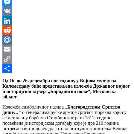
WhatsApp
Messenger
VK
LinkedIn
Reddit
Mail.Ru
Email
Copy
Link
Share
Од 16. до 26. децембра ове године, у Војном музеју на
Калемегдану биће представљена изложба Државног војног
и историјског музеја „Бородинско поље“, Московска
област.
Изложба симболичног назива
„Благородством Српство
дише…“
о генералима руске армије српског порекла који су
се истакли у борбама Отаџбинског рата 1812. године,
посвећена је историјском догађају који је пре 210 година
потресао свет и довео до готово потпуног уништења Велике
армије до тада несаломивог Наполеона Бонапарте.