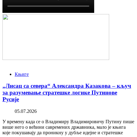
Књиге
„Лисац са севера“ Александра Казакова – кључ
за разумевање стратешке логике Путинове
Русије
05.07.2026
У времену када се о Владимиру Владимировичу Путину пише
више него о већини савремених државника, мало је књига
које покушавају да проникну у дубље идејне и стратешке