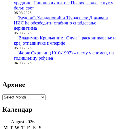
уредник „Панонских нити“: Православље је пут у
бољи свет
06.08.2026
Ђедовић Хандановић и Тјурдењев: Држава и
НИС ће обезбедити стабилно снабдевање
дериватима
05.08.2026
Владимир Кршљанин: „Олуја“, раскринкавање и
крај отпадничке империје
05.08.2026
Жорж Скригин (1910-1997) – њему у спомен, на
годишњицу рођења
04.08.2026
Архиве
Архиве
Календар
August 2026
M
T
W
T
F
S
S