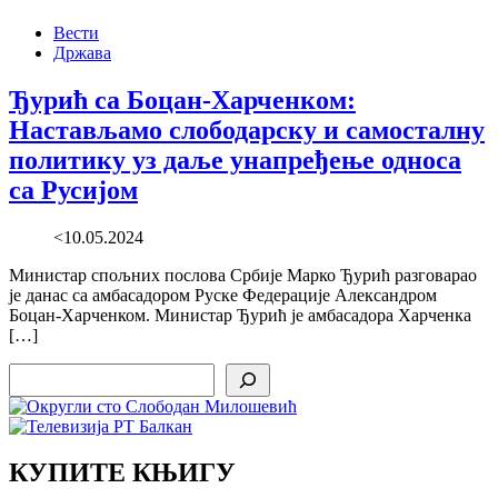
Вести
Држава
Ђурић са Боцан-Харченком:
Настављамо слободарску и самосталну
политику уз даље унапређење односа
са Русијом
<10.05.2024
Министар спољних послова Србије Марко Ђурић разговарао
је данас са амбасадором Руске Федерације Александром
Боцан-Харченком. Министар Ђурић је амбасадора Харченка
[…]
Search
КУПИТЕ КЊИГУ