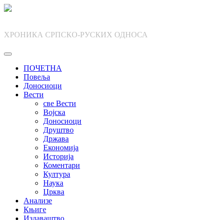
Skip
to
content
ХРОНИКА СРПСКО-РУСКИХ ОДНОСА
ПОЧЕТНА
Повеља
Доносиоци
Вести
све Вести
Војска
Доносиоци
Друштво
Држава
Економија
Историја
Коментари
Култура
Наука
Црква
Анализе
Књиге
Издаваштво