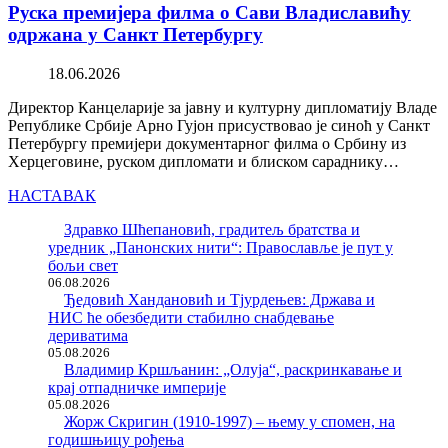
Руска премијера филма о Сави Владиславићу
одржана у Санкт Петербургу
18.06.2026
Директор Канцеларије за јавну и културну дипломатију Владе
Републике Србије Арно Гујон присуствовао је синоћ у Санкт
Петербургу премијери документарног филма о Србину из
Херцеговине, руском дипломати и блиском сараднику…
НАСТАВАК
Здравко Шћепановић, градитељ братства и
уредник „Панонских нити“: Православље је пут у
бољи свет
06.08.2026
Ђедовић Хандановић и Тјурдењев: Држава и
НИС ће обезбедити стабилно снабдевање
дериватима
05.08.2026
Владимир Кршљанин: „Олуја“, раскринкавање и
крај отпадничке империје
05.08.2026
Жорж Скригин (1910-1997) – њему у спомен, на
годишњицу рођења