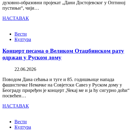
духовно-образовни пројекат „Дани Достојевског у Оптиној
пустињи“, чији…
НАСТАВАК
Вести
Култура
Концерт песама о Великом Отаџбинском рату
одржан у Руском дому
22.06.2026
Поводом Дана сећања и туге и 85. годишњице напада
фашистичке Немачке на Совјетски Савез у Руском дому у
Београду приређен је концерт „Чекај ме и ја ћу сигурно доћи“
посвећен…
НАСТАВАК
Вести
Култура