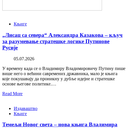
Књиге
„Лисац са севера“ Александра Казакова – кључ
за разумевање стратешке логике Путинове
Русије
05.07.2026
У времену када се о Владимиру Владимировичу Путину пише
више него о већини савремених државника, мало је књига
које покушавају да проникну у дубље идејне и стратешке
основе његове политике.…
Read More
Издаваштво
Књиге
Темељи Новог света – нова књига Владимира