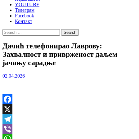
YOUTUBE
Телеграм
Facebook
Контакт
Search
for:
Дачић телефонирао Лаврову:
Захвалност и приврженост даљем
јачању сарадње
02.04.2026
Facebook
X
Telegram
Viber