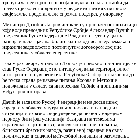
тренуцима неисцрпна енергија и духовна снага помоћи да
превазиђе болест и врати се у редове истинских патриота
своје земље представљале огроман подстрек у опоравку.
Министри Дачић и Лавров истакли су приврженост политици
коју воде председник Републике Србије Александар Вучић и
председник Руске Федерације Владимир Путин у циљу
развоја и даљег јачања билатералних односа двеју земаља и
изразили задовољство постигнутим договором двојице
председника у области енергетике.
Током разговора, министар Лавров је поновио принципијелан
став Руске Федерације по питању очувања територијалног
интегритета и суверенитета Републике Србије, истакавши да
ће руска страна решавање питања Косова и Метохије
подржавати у складу са интересима Србије и принципима
међународног права.
Дачић је захвалио Руској Федерацији и на досадашњој
сарадњи у области унутрашњих послова и ванредних
ситуација и изразио своје уверење да ће она у наредном
периоду бити још успешнија, базирана на темељима
стратешког партнерства, вишевековног пријатељства,
блискости братских народа, развијеној сарадњи на свим
пољима, као и снажној међусобној подршци и разумевању.