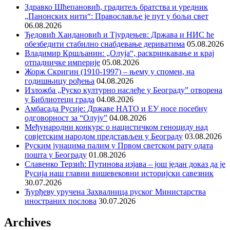
Здравко Шћепановић, градитељ братства и уредник
„Панонских нити“: Православље је пут у бољи свет
06.08.2026
Ђедовић Хандановић и Тјурдењев: Држава и НИС ће
обезбедити стабилно снабдевање дериватима
05.08.2026
Владимир Кршљанин: „Олуја“, раскринкавање и крај
отпадничке империје
05.08.2026
Жорж Скригин (1910-1997) – њему у спомен, на
годишњицу рођења
04.08.2026
Изложба „Руско културно наслеђе у Београду” отворена
у Библиотеци града
04.08.2026
Амбасада Русије: Државе НАТО и ЕУ носе посебну
одговорност за “Олују”
04.08.2026
Међународни конкурс о нацистичком геноциду над
совјетским народом представљен у Београду
03.08.2026
Руским јунацима палим у Првом светском рату одата
пошта у Београду
01.08.2026
Славенко Терзић: Путинова изјава – још један доказ да је
Русија наш главни вишевековни историјски савезник
30.07.2026
Ђурђеву уручена Захвалница руског Министарства
иностраних послова
30.07.2026
Archives