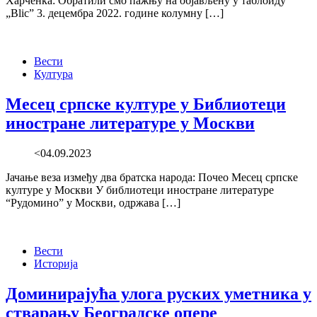
Харченка: Обратили смо пажњу на објављену у таблоиду
„Blic” 3. децембра 2022. године колумну […]
Вести
Култура
Месец српске културе у Библиотеци
иностране литературе у Москви
<04.09.2023
Јачање веза између два братска народа: Почео Месец српске
културе у Москви У библиотеци иностране литературе
“Рудомино” у Москви, одржава […]
Вести
Историја
Доминирајућа улога руских уметника у
стварању Београдске опере