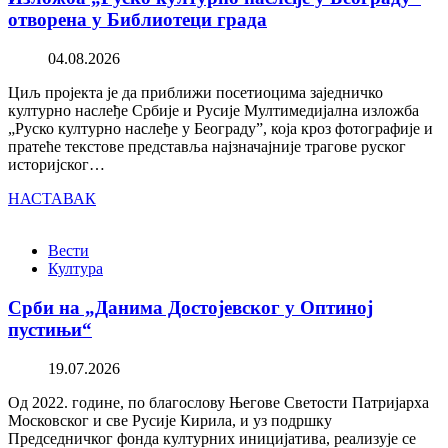
отворена у Библиотеци града
04.08.2026
Циљ пројекта је да приближи посетиоцима заједничко
културно наслеђе Србије и Русије Мултимедијална изложба
„Руско културно наслеђе у Београду”, која кроз фотографије и
пратеће текстове представља најзначајније трагове руског
историјског…
НАСТАВАК
Вести
Култура
Срби на „Данима Достојевског у Оптиној
пустињи“
19.07.2026
Од 2022. године, по благослову Његове Светости Патријарха
Московског и све Русије Кирила, и уз подршку
Председничког фонда културних иницијатива, реализује се