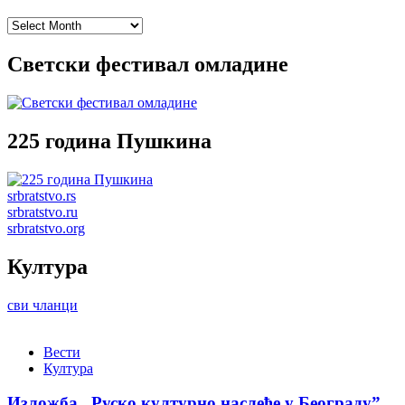
Archives
Светски фестивал омладине
225 година Пушкина
srbratstvo.rs
srbratstvo.ru
srbratstvo.org
Култура
сви чланци
Вести
Култура
Изложба „Руско културно наслеђе у Београду”