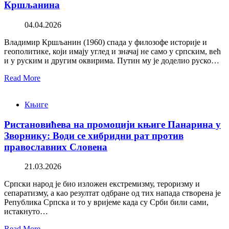
Кршљанина
04.04.2026
Владимир Кршљанин (1960) спада у филозофе историје и
геополитике, који имају углед и значај не само у српским, већ
и у руским и другим оквирима. Путин му је доделио руско…
Read More
Књиге
Ристановићева на промоцији књиге Панарина у
Зворнику: Води се хибридни рат против
православних Словена
21.03.2026
Српски народ је био изложен екстремизму, тероризму и
сепаратизму, а као резултат одбране од тих напада створена је
Република Српска и то у вријеме када су Срби били сами,
истакнуто…
Read More