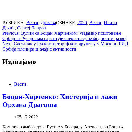
РУБРИКА:
Вести
,
Држава
ОЗНАКЕ:
2026
,
Вести
,
Ивица
Дачић
,
Сергеј Лавров
Post
Previous:
Вулин са Боцан-Харченком: Узајамно поштовање
Србије и Русије нам гарантује енергетску безбедност и развој
navigation
Next:
Састанак у Руском историјском друштву у Москви: РИД
Србија планира значајне активности
Издвајамо
Вести
Боцан-Харченко: Хистерија и лажи
Орхана Драгаша
<05.12.2022
Коментар амбасадора Русије у Београду Александра Боцан-