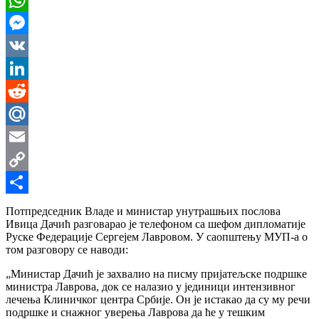
WhatsApp
Messenger
VK
LinkedIn
Reddit
Mail.Ru
Email
Copy
Link
Share
Потпредседник Владе и министар унутрашњих послова
Ивица Дачић разговарао је телефоном са шефом дипломатије
Руске Федерације Сергејeм Лавровoм. У саопштењу МУП-а о
том разговору се наводи:
„Министар Дачић је захвалио на писму пријатељске подршке
министра Лаврова, док се налазио у јединици интензивног
лечења Клиничког центра Србије. Он је истакао да су му речи
подршке и снажног уверења Лаврова да ће у тешким