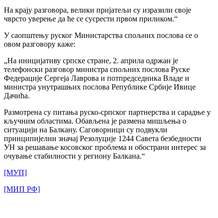
На крају разговора, велики пријатељи су изразили своје
чврсто уверење да ће се сусрести првом приликом.“
У саопштењу руског Министарства спољних послова се о
овом разговору каже:
„На иницијативу српске стране, 2. априла одржан је
телефонски разговор министра спољних послова Руске
Федерације Сергеја Лаврова и потпредседника Владе и
министра унутрашњих послова Републике Србије Ивице
Дачића.
Размотрена су питања руско-српског партнерства и сарадње у
кључним областима. Обављена је размена мишљења о
ситуацији на Балкану. Саговорници су подвукли
принципијелни значај Резолуције 1244 Савета безбедности
УН за решавање косовског проблема и обострани интерес за
очување стабилности у региону Балкана.“
[МУП]
[МИП РФ]